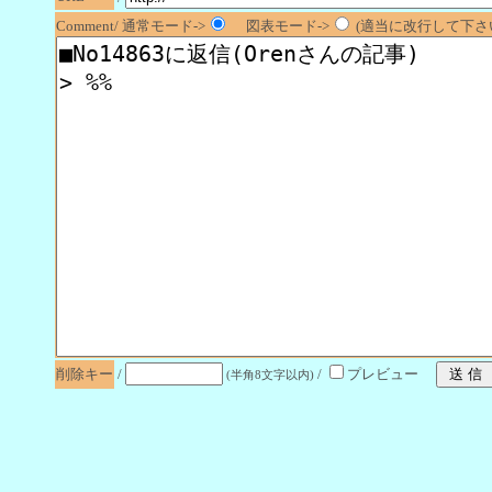
Comment/ 通常モード->
図表モード->
(適当に改行して下さい
削除キー
/
/
プレビュー
(半角8文字以内)