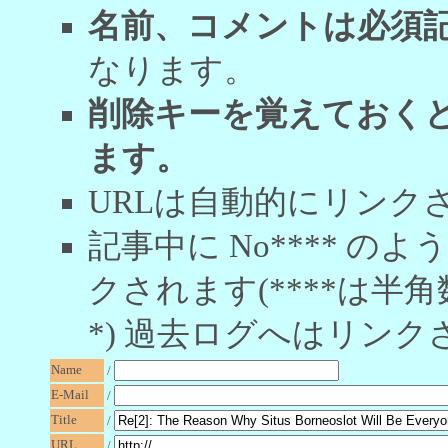
名前、コメントは必須
なります。
削除キーを覚えておく
ます。
URLは自動的にリンク
記事中に No**** 
クされます(****は半角
*) 過去ログへはリンク
Name
/
E-Mail
/
Title
/
URL
/