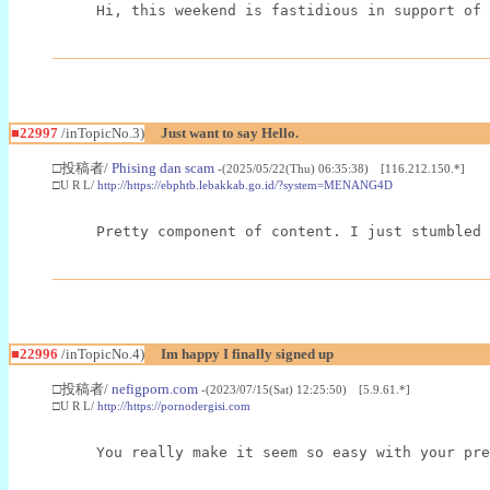
Hi, this weekend is fastidious in support of 
■22997
/inTopicNo.3)
Just want to say Hello.
□投稿者/
Phising dan scam
-(2025/05/22(Thu) 06:35:38) [116.212.150.*]
□U R L/
http://https://ebphtb.lebakkab.go.id/?system=MENANG4D
Pretty component of content. I just stumbled 
■22996
/inTopicNo.4)
Im happy I finally signed up
□投稿者/
nefigporn.com
-(2023/07/15(Sat) 12:25:50) [5.9.61.*]
□U R L/
http://https://pornodergisi.com
You really make it seem so easy with your pre