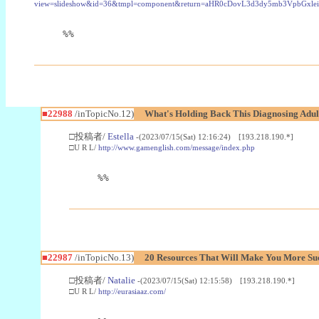
view=slideshow&id=36&tmpl=component&return=aHR0cDovL3d3dy5mb3Vpb
%%
■22988
/inTopicNo.12)
What's Holding Back This Diagnosing Adul
□投稿者/
Estella
-(2023/07/15(Sat) 12:16:24) [193.218.190.*]
□U R L/
http://www.gamenglish.com/message/index.php
%%
■22987
/inTopicNo.13)
20 Resources That Will Make You More Succ
□投稿者/
Natalie
-(2023/07/15(Sat) 12:15:58) [193.218.190.*]
□U R L/
http://eurasiaaz.com/