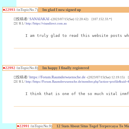
■22993
/inTopicNo.7)
Im glad I now signed up
□投稿者/
SANAIAKAI
-(2023/07/15(Sat) 12:20:42) [107.152.33.*]
□U R L/
http://https://visasdirect.com.au
I am truly glad to read this website posts wh
■22992
/inTopicNo.8)
Im happy I finally registered
□投稿者/
https://Forum.Raumderwuensche.de
-(2023/07/15(Sat) 12:19:15) 
□U R L/
http://https://Forum.Raumderwuensche.de/member.php?action=profile&uid=
I think that is one of the so much vital inmf
■22991
/inTopicNo.9)
12 Stats About Situs Togel Terpercaya To M