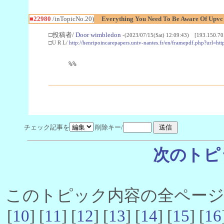
■22980
/inTopicNo.20)
Everything You Need To Be Aware Of Upv
□投稿者/
Door wimbledon
-(2023/07/15(Sat) 12:09:43) [193.150.70
□U R L/
http://henripoincarepapers.univ-nantes.fr/en/framepdf.php?url=ht
%%
チェック記事を
削除キー/
次のトピ
このトピック内容の全ページ数 
[
10
] [
11
] [
12
] [
13
] [
14
] [
15
] [
16