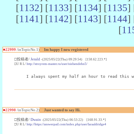
[
1132
] [
1133
] [
1134
] [
1135
] 
[
1141
] [
1142
] [
1143
] [
1144
] 
[
11
■22999
/inTopicNo.1)
Im happy I now registered
□投稿者/
Jerald
-(2025/05/22(Thu) 09:29:54) [158.62.223.*]
□U R L/
http://stroyrem-master.ru/user/nielsendehn5/
I always spent my half an hour to read this w
■22998
/inTopicNo.2)
Just wanted to say Hi.
□投稿者/
Dwain
-(2025/05/22(Thu) 06:53:22) [168.91.33.*]
□U R L/
http://https://answerpail.com/index.php/user/laraaldridge4