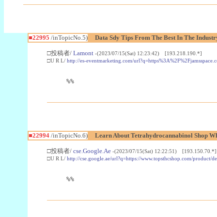
■22995
/inTopicNo.5)
Data Sdy Tips From The Best In The Industr
□投稿者/
Lamont
-(2023/07/15(Sat) 12:23:42) [193.218.190.*]
□U R L/
http://es-eventmarketing.com/url?q=https%3A%2F%2Fjamsspace.
%%
■22994
/inTopicNo.6)
Learn About Tetrahydrocannabinol Shop W
□投稿者/
cse.Google.Ae
-(2023/07/15(Sat) 12:22:51) [193.150.70.*]
□U R L/
http://cse.google.ae/url?q=https://www.topsthcshop.com/product/d
%%