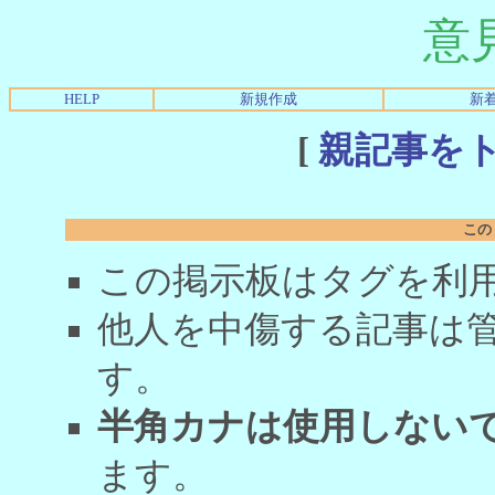
意
HELP
新規作成
新
[
親記事を
この
この掲示板はタグを利
他人を中傷する記事は
す。
半角カナは使用しない
ます。