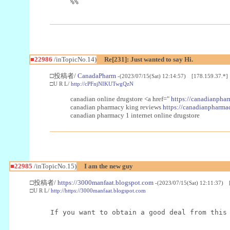
%%
■22986
/inTopicNo.14)
Re[231]: Just wanted to say Hi.
□投稿者/
CanadaPharm
-(2023/07/15(Sat) 12:14:57) [178.159.37.*]
□U R L/
http://cPFnjNIKUTwgQzN
canadian online drugstore <a href="
https://canadianphar
canadian pharmacy king reviews
https://canadianpharmac
canadian pharmacy 1 internet online drugstore
■22985
/inTopicNo.15)
I am the new guy
□投稿者/
https://3000manfaat.blogspot.com
-(2023/07/15(Sat) 12:11:37) 
□U R L/
http://https://3000manfaat.blogspot.com
If you want to obtain a good deal from this