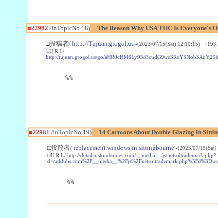
■22982
/inTopicNo.18)
The Reason Why USA THC Is Everyone's Ob
□投稿者/
http://Tujuan.grogol.us
-(2023/07/15(Sat) 12:10:15) [193.
□U R L/
http://tujuan.grogol.us/go/aHR0cHM6Ly93d3cudG9wc3RoY3Nob3A
%%
■22981
/inTopicNo.19)
14 Cartoons About Double Glazing In Sitti
□投稿者/
replacement windows in sittingbourne
-(2023/07/15(Sat)
□U R L/
http://detailcustomhomes.com/__media__/js/netsoltrademark.php?
d=raddubs.com%2F__media__%2Fjs%2Fnetsoltrademark.php%3Fd%3Dwww
%%