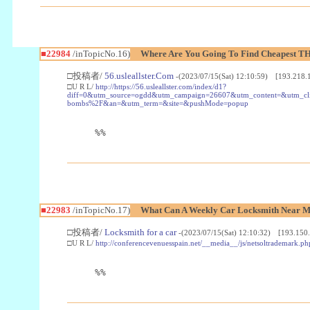
■22984
/inTopicNo.16)
Where Are You Going To Find Cheapest TH
□投稿者/
56.usleallster.Com
-(2023/07/15(Sat) 12:10:59) [193.218.
□U R L/
http://https://56.usleallster.com/index/d1?
diff=0&utm_source=ogdd&utm_campaign=26607&utm_content=&utm_cl
bombs%2F&an=&utm_term=&site=&pushMode=popup
%%
■22983
/inTopicNo.17)
What Can A Weekly Car Locksmith Near Me
□投稿者/
Locksmith for a car
-(2023/07/15(Sat) 12:10:32) [193.150.
□U R L/
http://conferencevenuesspain.net/__media__/js/netsoltrademark
%%