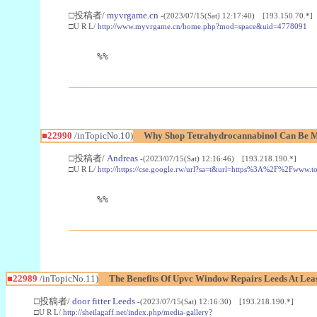
□投稿者/
myvrgame.cn
-(2023/07/15(Sat) 12:17:40) [193.150.70.*]
□U R L/
http://www.myvrgame.cn/home.php?mod=space&uid=4778091
%%
■22990
/inTopicNo.10)
Why Shop Tetrahydrocannabinol Can Be M
□投稿者/
Andreas
-(2023/07/15(Sat) 12:16:46) [193.218.190.*]
□U R L/
http://https://cse.google.rw/url?sa=t&url=https%3A%2F%2Fwww.
%%
■22989
/inTopicNo.11)
The Benefits Of Upvc Window Repairs Leeds At Leas
□投稿者/
door fitter Leeds
-(2023/07/15(Sat) 12:16:30) [193.218.190.*]
□U R L/
http://sheilagaff.net/index.php/media-gallery?