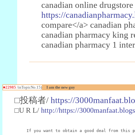
canadian online drugstore
https://canadianpharmacy.
compare</a> canadian pha
canadian pharmacy king 
canadian pharmacy 1 inter
■22985
/inTopicNo.15)
I am the new guy
□投稿者/
https://3000manfaat.bl
□U R L/
http://https://3000manfaat.blog
If you want to obtain a good deal from this p