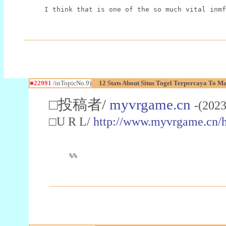
I think that is one of the so much vital inmf
■22991
/inTopicNo.9)
12 Stats About Situs Togel Terpercaya To M
□投稿者/
myvrgame.cn
-(2023
□U R L/
http://www.myvrgame.cn
%%