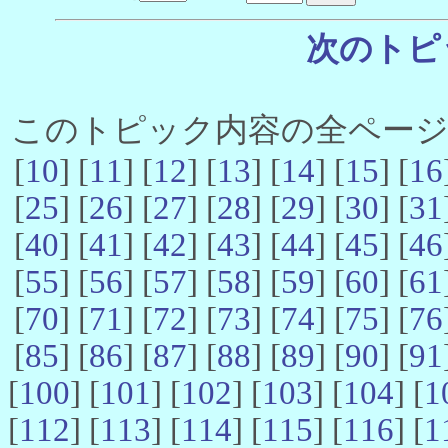
次のトピ
このトピック内容の全ページ数 
[
10
] [
11
] [
12
] [
13
] [
14
] [
15
] [
16
[
25
] [
26
] [
27
] [
28
] [
29
] [
30
] [
31
[
40
] [
41
] [
42
] [
43
] [
44
] [
45
] [
46
[
55
] [
56
] [
57
] [
58
] [
59
] [
60
] [
61
[
70
] [
71
] [
72
] [
73
] [
74
] [
75
] [
76
[
85
] [
86
] [
87
] [
88
] [
89
] [
90
] [
91
[
100
] [
101
] [
102
] [
103
] [
104
] [
1
[
112
] [
113
] [
114
] [
115
] [
116
] [
1