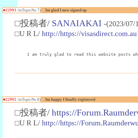
■22993
/inTopicNo.7)
Im glad I now signed up
□投稿者/
SANAIAKAI
-(2023/07/
□U R L/
http://https://visasdirect.com.au
I am truly glad to read this website posts wh
■22992
/inTopicNo.8)
Im happy I finally registered
□投稿者/
https://Forum.Raumder
□U R L/
http://https://Forum.Raumder