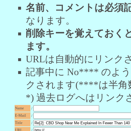
名前、コメントは必須
なります。
削除キーを覚えておく
ます。
URLは自動的にリンク
記事中に No**** 
クされます(****は半角
*) 過去ログへはリンク
Name
/
E-Mail
/
Title
/
URL
/