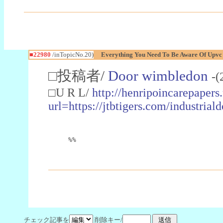
■22980
/inTopicNo.20)
Everything You Need To Be Aware Of Upv
□投稿者/
Door wimbledon
-(
□U R L/
http://henripoincarepapers
url=https://jtbtigers.com/industr
%%
チェック記事を
削除キー/