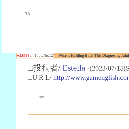
%%
■22988
/inTopicNo.12)
What's Holding Back This Diagnosing Adul
□投稿者/
Estella
-(2023/07/15(
□U R L/
http://www.gamenglish.co
%%