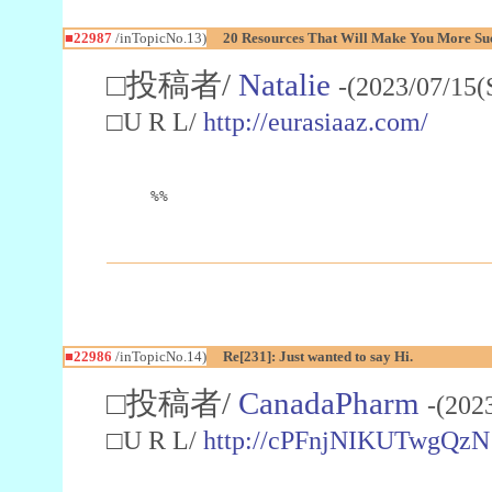
■22987
/inTopicNo.13)
20 Resources That Will Make You More Succ
□投稿者/
Natalie
-(2023/07/15(
□U R L/
http://eurasiaaz.com/
%%
■22986
/inTopicNo.14)
Re[231]: Just wanted to say Hi.
□投稿者/
CanadaPharm
-(202
□U R L/
http://cPFnjNIKUTwgQzN