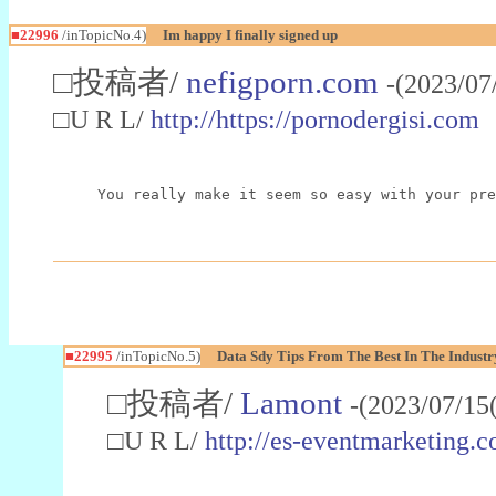
■22996
/inTopicNo.4)
Im happy I finally signed up
□投稿者/
nefigporn.com
-(2023/07
□U R L/
http://https://pornodergisi.com
You really make it seem so easy with your pre
■22995
/inTopicNo.5)
Data Sdy Tips From The Best In The Industr
□投稿者/
Lamont
-(2023/07/15
□U R L/
http://es-eventmarketin