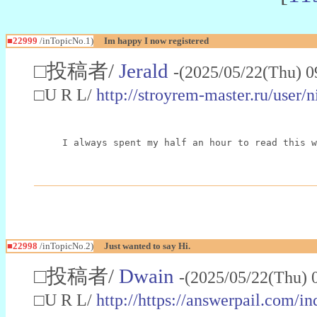
■22999
/inTopicNo.1)
Im happy I now registered
□投稿者/
Jerald
-(2025/05/22(Thu) 0
□U R L/
http://stroyrem-master.ru/user/
I always spent my half an hour to read this w
■22998
/inTopicNo.2)
Just wanted to say Hi.
□投稿者/
Dwain
-(2025/05/22(Thu) 
□U R L/
http://https://answerpail.com/i