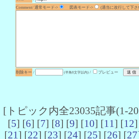
Comment/ 通常モード->
図表モード->
(適当に改行して下さい
削除キー
/
/
プレビュー
(半角8文字以内)
[トピック内全23035記事(1-20 
[
5
] [
6
] [
7
] [
8
] [
9
] [
10
] [
11
] [
12
]
[
21
] [
22
] [
23
] [
24
] [
25
] [
26
] [
27