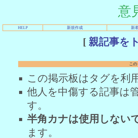
意
HELP
新規作成
新
[
親記事を
この
この掲示板はタグを利
他人を中傷する記事は
す。
半角カナは使用しない
ます。