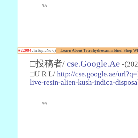
%%
■22994
/inTopicNo.6)
Learn About Tetrahydrocannabinol Shop W
□投稿者/
cse.Google.Ae
-(202
□U R L/
http://cse.google.ae/url?q
live-resin-alien-kush-indica-dispo
%%