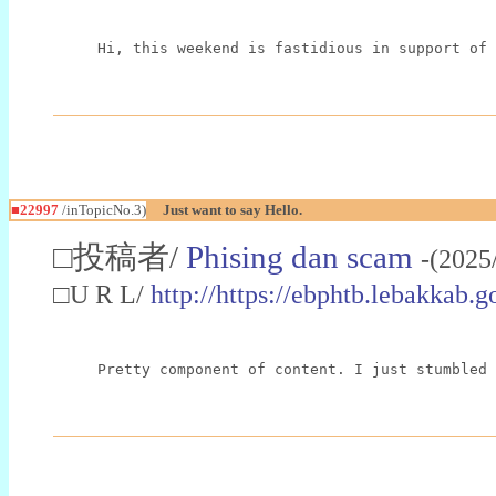
Hi, this weekend is fastidious in support of 
■22997
/inTopicNo.3)
Just want to say Hello.
□投稿者/
Phising dan scam
-(2025
□U R L/
http://https://ebphtb.lebakk
Pretty component of content. I just stumbled 