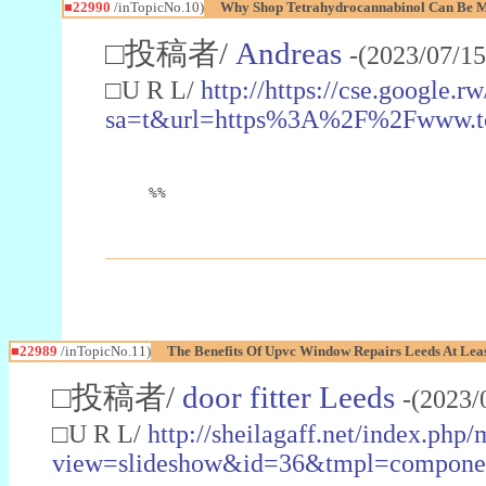
■22990
/inTopicNo.10)
Why Shop Tetrahydrocannabinol Can Be M
□投稿者/
Andreas
-(2023/07/15
□U R L/
http://https://cse.google.rw
sa=t&url=https%3A%2F%2Fwww.t
%%
■22989
/inTopicNo.11)
The Benefits Of Upvc Window Repairs Leeds At Leas
□投稿者/
door fitter Leeds
-(2023/
□U R L/
http://sheilagaff.net/index.php/
view=slideshow&id=36&tmpl=comp