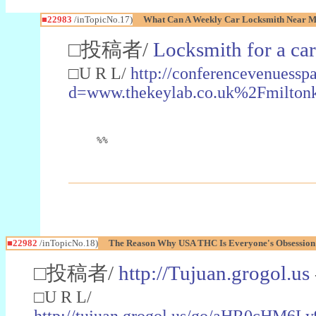
■22983
/inTopicNo.17)
What Can A Weekly Car Locksmith Near Me
□投稿者/
Locksmith for a car
□U R L/
http://conferencevenuessp
d=www.thekeylab.co.uk%2Fmiltonk
%%
■22982
/inTopicNo.18)
The Reason Why USA THC Is Everyone's Obsession
□投稿者/
http://Tujuan.grogol.us
□U R L/
http://tujuan.grogol.us/go/aHR0