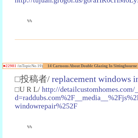
%%
■22981
/inTopicNo.19)
14 Cartoons About Double Glazing In Sittingbourne
□投稿者/
replacement windows in
□U R L/
http://detailcustomhomes.com/
d=raddubs.com%2F__media__%2Fjs%2Fn
windowrepair%252F
%%