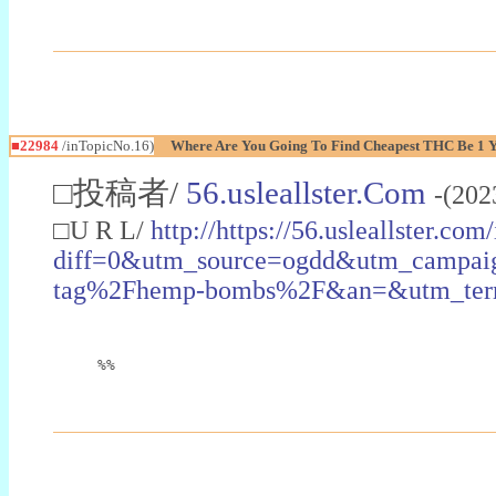
■22984
/inTopicNo.16)
Where Are You Going To Find Cheapest THC Be 1 
□投稿者/
56.usleallster.Com
-(202
□U R L/
http://https://56.usleallster.com
diff=0&utm_source=ogdd&utm_campai
tag%2Fhemp-bombs%2F&an=&utm_ter
%%