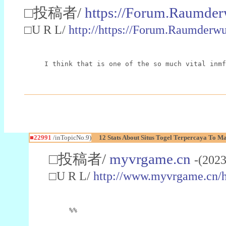
□投稿者/
https://Forum.Raumder
□U R L/
http://https://Forum.Raumder
I think that is one of the so much vital inmf
■22991
/inTopicNo.9)
12 Stats About Situs Togel Terpercaya To M
□投稿者/
myvrgame.cn
-(2023
□U R L/
http://www.myvrgame.cn
%%