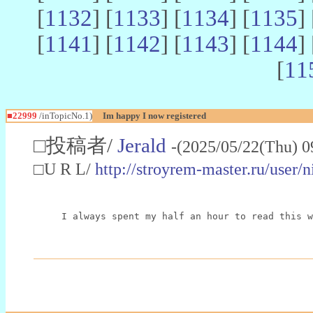
[
1132
] [
1133
] [
1134
] [
1135
] 
[
1141
] [
1142
] [
1143
] [
1144
] 
[
11
■22999
/inTopicNo.1)
Im happy I now registered
□投稿者/
Jerald
-(2025/05/22(Thu) 0
□U R L/
http://stroyrem-master.ru/user/
I always spent my half an hour to read this w