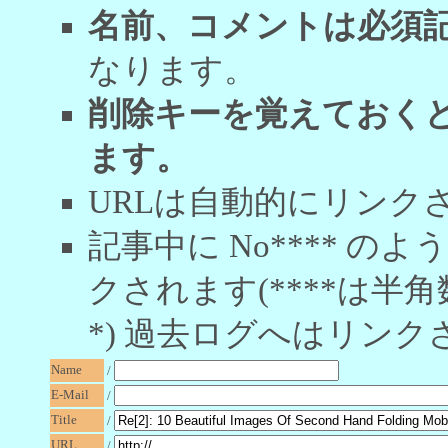
名前、コメントは必須
なります。
削除キーを覚えておく
ます。
URLは自動的にリンク
記事中に No**** 
クされます(****は半角
*) 過去ログへはリンク
Name
/
E-Mail
/
Title
/
URL
/