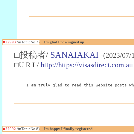
■22993
/inTopicNo.7)
Im glad I now signed up
□投稿者/
SANAIAKAI
-(2023/07/
□U R L/
http://https://visasdirect.com.au
I am truly glad to read this website posts wh
■22992
/inTopicNo.8)
Im happy I finally registered