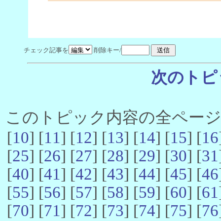
チェック記事を
削除キー/
次のトピ
このトピック内容の全ページ数 
[
10
] [
11
] [
12
] [
13
] [
14
] [
15
] [
16
[
25
] [
26
] [
27
] [
28
] [
29
] [
30
] [
31
[
40
] [
41
] [
42
] [
43
] [
44
] [
45
] [
46
[
55
] [
56
] [
57
] [
58
] [
59
] [
60
] [
61
[
70
] [
71
] [
72
] [
73
] [
74
] [
75
] [
76