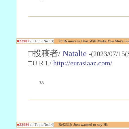
■22987
/inTopicNo.13)
20 Resources That Will Make You More Succ
□投稿者/
Natalie
-(2023/07/15(
□U R L/
http://eurasiaaz.com/
%%
■22986
/inTopicNo.14)
Re[231]: Just wanted to say Hi.