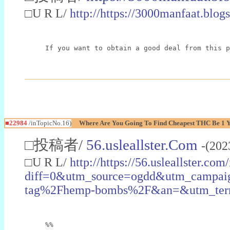
□U R L/
http://https://3000manfaat.blog
If you want to obtain a good deal from this p
■22984
/inTopicNo.16)
Where Are You Going To Find Cheapest THC Be 1 
□投稿者/
56.usleallster.Com
-(202
□U R L/
http://https://56.usleallster.com
diff=0&utm_source=ogdd&utm_campai
tag%2Fhemp-bombs%2F&an=&utm_ter
%%