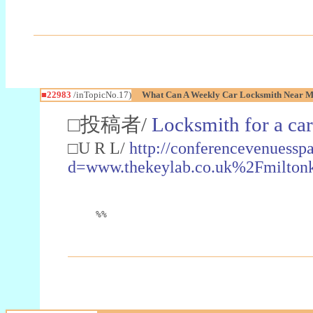
■22983
/inTopicNo.17)
What Can A Weekly Car Locksmith Near Me
□投稿者/
Locksmith for a car
□U R L/
http://conferencevenuessp
d=www.thekeylab.co.uk%2Fmiltonk
%%