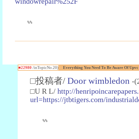
windowrepair%252F
%%
■22980
/inTopicNo.20)
Everything You Need To Be Aware Of Upv
□投稿者/
Door wimbledon
-(
□U R L/
http://henripoincarepapers
url=https://jtbtigers.com/industr
%%