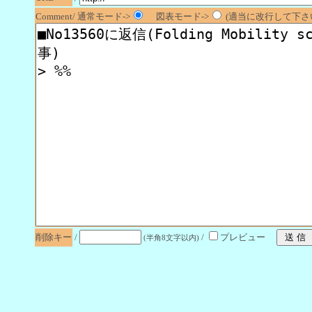
Comment/ 通常モード->
図表モード->
(適当に改行して下さい
削除キー
/
/
プレビュー
(半角8文字以内)