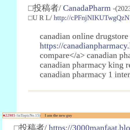
□投稿者/
CanadaPharm
-(202
□U R L/
http://cPFnjNIKUTwgQzN
canadian online drugstore
https://canadianpharmacy.
compare</a> canadian pha
canadian pharmacy king 
canadian pharmacy 1 inter
■22985
/inTopicNo.15)
I am the new guy
□投稿者/
https://3000manfaat.bl