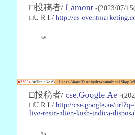
□投稿者/
Lamont
-(2023/07/15
□U R L/
http://es-eventmarketin
%%
■22994
/inTopicNo.6)
Learn About Tetrahydrocannabinol Shop W
□投稿者/
cse.Google.Ae
-(202
□U R L/
http://cse.google.ae/url?q
live-resin-alien-kush-indica-dispo
%%