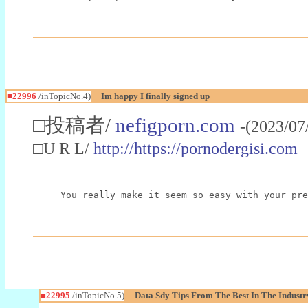
■22996
/inTopicNo.4)
Im happy I finally signed up
□投稿者/
nefigporn.com
-(2023/07
□U R L/
http://https://pornodergisi.com
You really make it seem so easy with your pre
■22995
/inTopicNo.5)
Data Sdy Tips From The Best In The Industr