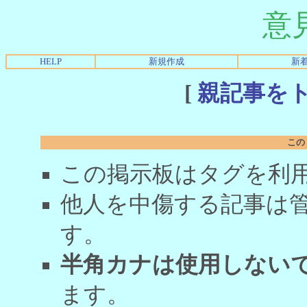
意
HELP
新規作成
新
[
親記事を
この
この掲示板はタグを利
他人を中傷する記事は
す。
半角カナは使用しない
ます。