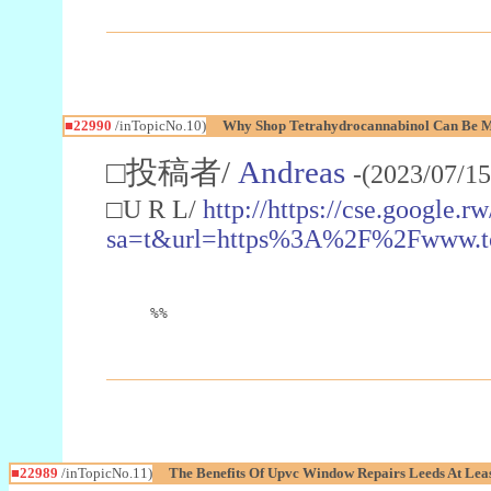
■22990
/inTopicNo.10)
Why Shop Tetrahydrocannabinol Can Be M
□投稿者/
Andreas
-(2023/07/15
□U R L/
http://https://cse.google.rw
sa=t&url=https%3A%2F%2Fwww.t
%%
■22989
/inTopicNo.11)
The Benefits Of Upvc Window Repairs Leeds At Leas