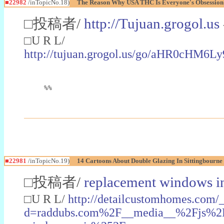
■22982
/inTopicNo.18)
The Reason Why USA THC Is Everyone's Obsession
□投稿者/
http://Tujuan.grogol.us
□U R L/
http://tujuan.grogol.us/go/aHR0
%%
■22981
/inTopicNo.19)
14 Cartoons About Double Glazing In Sittingbourne
□投稿者/
replacement windows in
□U R L/
http://detailcustomhomes.com/
d=raddubs.com%2F__media__%2Fjs%2Fn