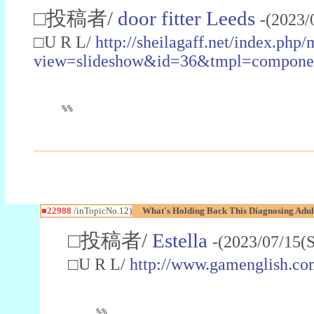
□投稿者/
door fitter Leeds
-(2023/
□U R L/
http://sheilagaff.net/index.php/
view=slideshow&id=36&tmpl=comp
%%
■22988
/inTopicNo.12)
What's Holding Back This Diagnosing Adul
□投稿者/
Estella
-(2023/07/15(
□U R L/
http://www.gamenglish.co
%%