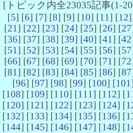
[トピック内全23035記事(1-20 
[
5
] [
6
] [
7
] [
8
] [
9
] [
10
] [
11
] [
12
]
[
21
] [
22
] [
23
] [
24
] [
25
] [
26
] [
27
[
36
] [
37
] [
38
] [
39
] [
40
] [
41
] [
42
[
51
] [
52
] [
53
] [
54
] [
55
] [
56
] [
57
[
66
] [
67
] [
68
] [
69
] [
70
] [
71
] [
72
[
81
] [
82
] [
83
] [
84
] [
85
] [
86
] [
87
[
96
] [
97
] [
98
] [
99
] [
100
] [
101
[
108
] [
109
] [
110
] [
111
] [
112
] [
1
[
120
] [
121
] [
122
] [
123
] [
124
] [
1
[
132
] [
133
] [
134
] [
135
] [
136
] [
1
[
144
] [
145
] [
146
] [
147
] [
148
] [
1