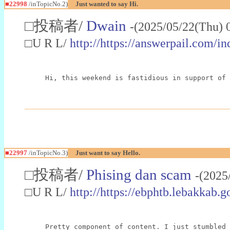
■22998
/inTopicNo.2)
Just wanted to say Hi.
□投稿者/
Dwain
-(2025/05/22(Thu) 
□U R L/
http://https://answerpail.com/i
Hi, this weekend is fastidious in support of 
■22997
/inTopicNo.3)
Just want to say Hello.
□投稿者/
Phising dan scam
-(2025
□U R L/
http://https://ebphtb.lebakk
Pretty component of content. I just stumbled 