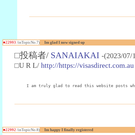
■22993
/inTopicNo.7)
Im glad I now signed up
□投稿者/
SANAIAKAI
-(2023/07/
□U R L/
http://https://visasdirect.com.au
I am truly glad to read this website posts wh
■22992
/inTopicNo.8)
Im happy I finally registered