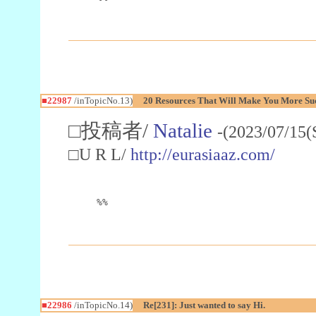
■22987
/inTopicNo.13)
20 Resources That Will Make You More Succ
□投稿者/
Natalie
-(2023/07/15(
□U R L/
http://eurasiaaz.com/
%%
■22986
/inTopicNo.14)
Re[231]: Just wanted to say Hi.