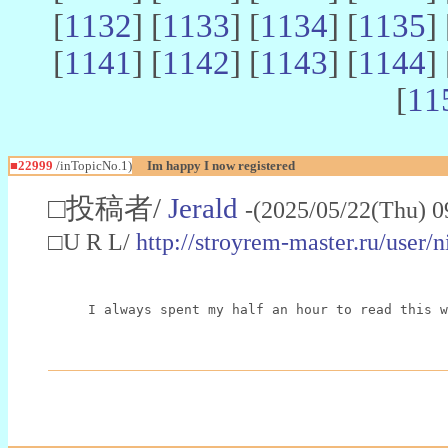
[
1132
] [
1133
] [
1134
] [
1135
] 
[
1141
] [
1142
] [
1143
] [
1144
] 
[
11
■22999
/inTopicNo.1)
Im happy I now registered
□投稿者/
Jerald
-(2025/05/22(Thu) 0
□U R L/
http://stroyrem-master.ru/user/
I always spent my half an hour to read this w