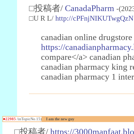
□投稿者/
CanadaPharm
-(202
□U R L/
http://cPFnjNIKUTwgQzN
canadian online drugstore
https://canadianpharmacy.
compare</a> canadian pha
canadian pharmacy king 
canadian pharmacy 1 inter
■22985
/inTopicNo.15)
I am the new guy
□投稿者/
https://3000manfaat.bl