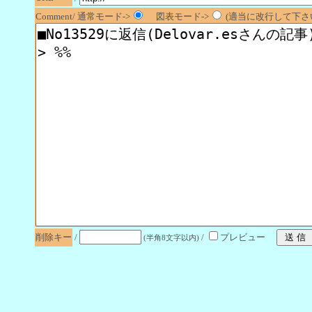
Comment/ 通常モード->
図表モード->
(適当に改行して下さい
削除キー
/
/
プレビュー
(半角8文字以内)