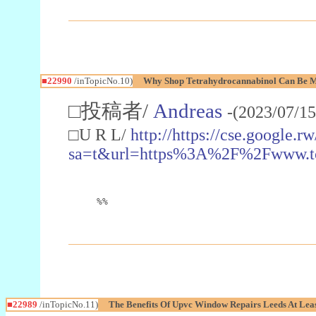
■22990
/inTopicNo.10)
Why Shop Tetrahydrocannabinol Can Be M
□投稿者/
Andreas
-(2023/07/15
□U R L/
http://https://cse.google.rw
sa=t&url=https%3A%2F%2Fwww.t
%%
■22989
/inTopicNo.11)
The Benefits Of Upvc Window Repairs Leeds At Leas