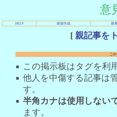
意
HELP
新規作成
新
[
親記事を
この
この掲示板はタグを利
他人を中傷する記事は
す。
半角カナは使用しない
ます。