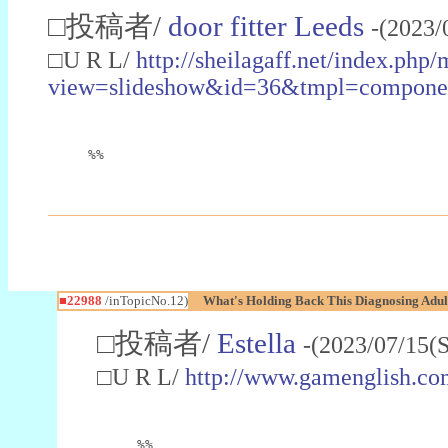
□投稿者/
door fitter Leeds
-(2023/
□U R L/
http://sheilagaff.net/index.php/
view=slideshow&id=36&tmpl=comp
%%
■22988
/inTopicNo.12)
What's Holding Back This Diagnosing Adul
□投稿者/
Estella
-(2023/07/15(
□U R L/
http://www.gamenglish.co
%%