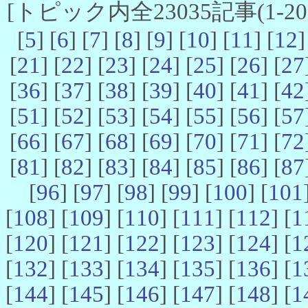
[トピック内全23035記事(1-20 
[
5
] [
6
] [
7
] [
8
] [
9
] [
10
] [
11
] [
12
]
[
21
] [
22
] [
23
] [
24
] [
25
] [
26
] [
27
[
36
] [
37
] [
38
] [
39
] [
40
] [
41
] [
42
[
51
] [
52
] [
53
] [
54
] [
55
] [
56
] [
57
[
66
] [
67
] [
68
] [
69
] [
70
] [
71
] [
72
[
81
] [
82
] [
83
] [
84
] [
85
] [
86
] [
87
[
96
] [
97
] [
98
] [
99
] [
100
] [
101
[
108
] [
109
] [
110
] [
111
] [
112
] [
1
[
120
] [
121
] [
122
] [
123
] [
124
] [
1
[
132
] [
133
] [
134
] [
135
] [
136
] [
1
[
144
] [
145
] [
146
] [
147
] [
148
] [
1