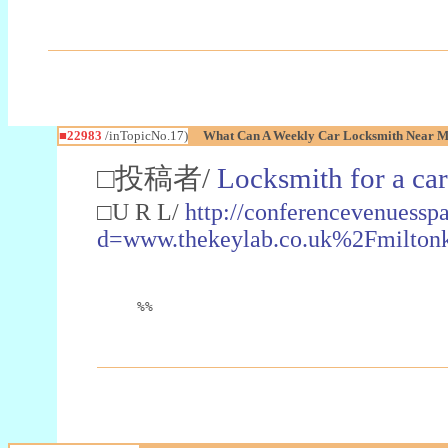
■22983
/inTopicNo.17)
What Can A Weekly Car Locksmith Near Me
□投稿者/
Locksmith for a car
□U R L/
http://conferencevenuessp
d=www.thekeylab.co.uk%2Fmiltonk
%%