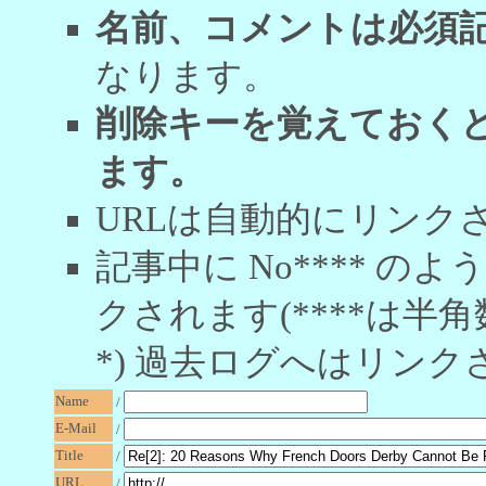
名前、コメントは必須
なります。
削除キーを覚えておく
ます。
URLは自動的にリンク
記事中に No**** 
クされます(****は半角
*) 過去ログへはリンク
Name
/
E-Mail
/
Title
/
URL
/