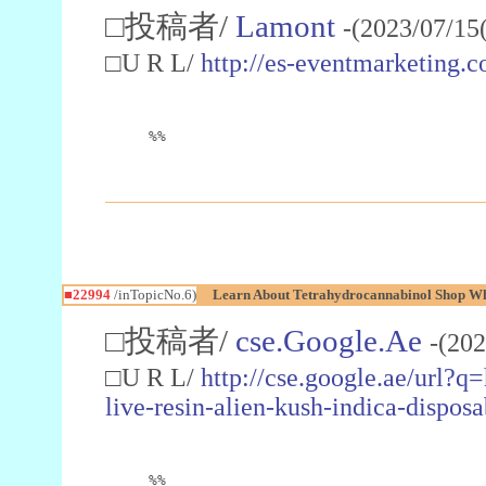
□投稿者/
Lamont
-(2023/07/15
□U R L/
http://es-eventmarketin
%%
■22994
/inTopicNo.6)
Learn About Tetrahydrocannabinol Shop W
□投稿者/
cse.Google.Ae
-(202
□U R L/
http://cse.google.ae/url?q
live-resin-alien-kush-indica-dispo
%%