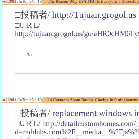
■22982
/inTopicNo.18)
The Reason Why USA THC Is Everyone's Obsession
□投稿者/
http://Tujuan.grogol.us
□U R L/
http://tujuan.grogol.us/go/aHR0
%%
■22981
/inTopicNo.19)
14 Cartoons About Double Glazing In Sittingbourne
□投稿者/
replacement windows in
□U R L/
http://detailcustomhomes.com/
d=raddubs.com%2F__media__%2Fjs%2Fn