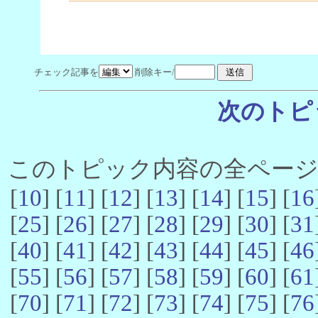
チェック記事を
削除キー/
次のトピ
このトピック内容の全ページ数 
[
10
] [
11
] [
12
] [
13
] [
14
] [
15
] [
16
[
25
] [
26
] [
27
] [
28
] [
29
] [
30
] [
31
[
40
] [
41
] [
42
] [
43
] [
44
] [
45
] [
46
[
55
] [
56
] [
57
] [
58
] [
59
] [
60
] [
61
[
70
] [
71
] [
72
] [
73
] [
74
] [
75
] [
76