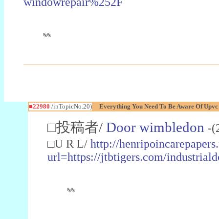
windowrepair%252F
%%
■22980
/inTopicNo.20)
Everything You Need To Be Aware Of Upv
□投稿者/
Door wimbledon
-(
□U R L/
http://henripoincarepapers
url=https://jtbtigers.com/industr
%%