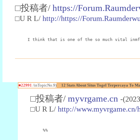
□投稿者/
https://Forum.Raumder
□U R L/
http://https://Forum.Raumder
I think that is one of the so much vital inmf
■22991
/inTopicNo.9)
12 Stats About Situs Togel Terpercaya To M
□投稿者/
myvrgame.cn
-(2023
□U R L/
http://www.myvrgame.cn
%%