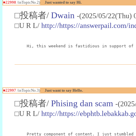
■22998
/inTopicNo.2)
Just wanted to say Hi.
□投稿者/
Dwain
-(2025/05/22(Thu) 
□U R L/
http://https://answerpail.com/i
Hi, this weekend is fastidious in support of 
■22997
/inTopicNo.3)
Just want to say Hello.
□投稿者/
Phising dan scam
-(2025
□U R L/
http://https://ebphtb.lebakk
Pretty component of content. I just stumbled 