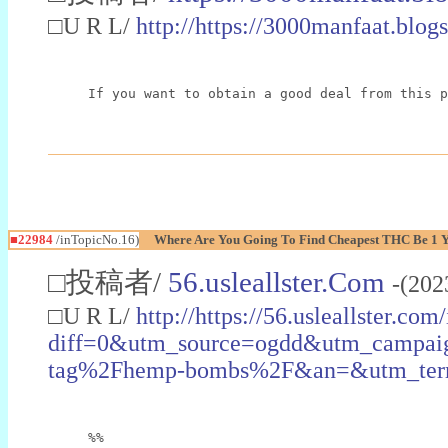
□U R L/
http://https://3000manfaat.blog
If you want to obtain a good deal from this p
■22984
/inTopicNo.16)
Where Are You Going To Find Cheapest THC Be 1 
□投稿者/
56.usleallster.Com
-(202
□U R L/
http://https://56.usleallster.com
diff=0&utm_source=ogdd&utm_campai
tag%2Fhemp-bombs%2F&an=&utm_ter
%%