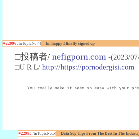
■22996
/inTopicNo.4)
Im happy I finally signed up
□投稿者/
nefigporn.com
-(2023/07
□U R L/
http://https://pornodergisi.com
You really make it seem so easy with your pre
■22995
/inTopicNo.5)
Data Sdy Tips From The Best In The Industr