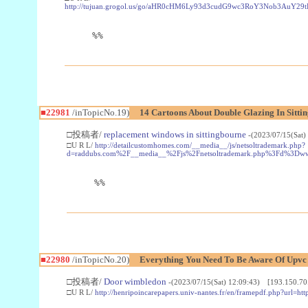
http://tujuan.grogol.us/go/aHR0cHM6Ly93d3cudG9wc3RoY3Nob3A
%%
■22981
/inTopicNo.19)
14 Cartoons About Double Glazing In Sitti
□投稿者/
replacement windows in sittingbourne
-(2023/07/15(Sat)
□U R L/
http://detailcustomhomes.com/__media__/js/netsoltrademark.php?
d=raddubs.com%2F__media__%2Fjs%2Fnetsoltrademark.php%3Fd%3Dwww
%%
■22980
/inTopicNo.20)
Everything You Need To Be Aware Of Upv
□投稿者/
Door wimbledon
-(2023/07/15(Sat) 12:09:43) [193.150.70
□U R L/
http://henripoincarepapers.univ-nantes.fr/en/framepdf.php?url=ht