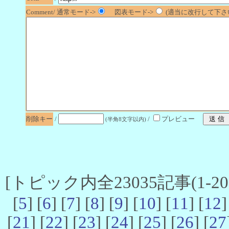
Comment/ 通常モード->
図表モード->
(適当に改行して下さい
削除キー
/
/
プレビュー
(半角8文字以内)
[トピック内全23035記事(1-20 
[
5
] [
6
] [
7
] [
8
] [
9
] [
10
] [
11
] [
12
]
[
21
] [
22
] [
23
] [
24
] [
25
] [
26
] [
27