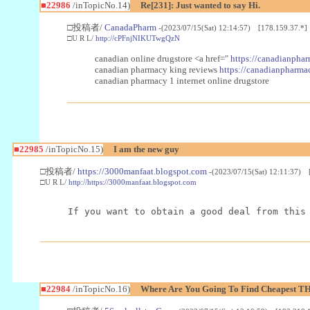
■22986
/inTopicNo.14)
Re[231]: Just wanted to say Hi.
□投稿者/
CanadaPharm
-(2023/07/15(Sat) 12:14:57) [178.159.37.*]
□U R L/
http://cPFnjNIKUTwgQzN
canadian online drugstore <a href="
https://canadianphar
canadian pharmacy king reviews
https://canadianpharmac
canadian pharmacy 1 internet online drugstore
■22985
/inTopicNo.15)
I am the new guy
□投稿者/
https://3000manfaat.blogspot.com
-(2023/07/15(Sat) 12:11:37) 
□U R L/
http://https://3000manfaat.blogspot.com
If you want to obtain a good deal from this
■22984
/inTopicNo.16)
Where Are You Going To Find Cheapest TH