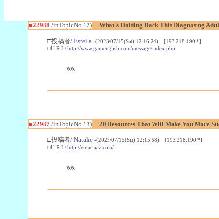
■22988
/inTopicNo.12)
What's Holding Back This Diagnosing Adul
□投稿者/
Estella
-(2023/07/15(Sat) 12:16:24) [193.218.190.*]
□U R L/
http://www.gamenglish.com/message/index.php
%%
■22987
/inTopicNo.13)
20 Resources That Will Make You More Succ
□投稿者/
Natalie
-(2023/07/15(Sat) 12:15:58) [193.218.190.*]
□U R L/
http://eurasiaaz.com/
%%