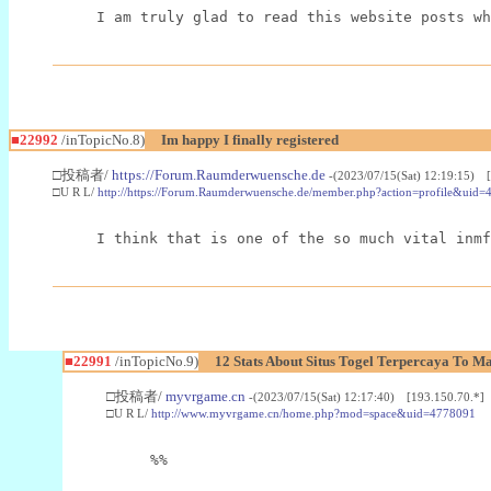
I am truly glad to read this website posts wh
■22992
/inTopicNo.8)
Im happy I finally registered
□投稿者/
https://Forum.Raumderwuensche.de
-(2023/07/15(Sat) 12:19:15) 
□U R L/
http://https://Forum.Raumderwuensche.de/member.php?action=profile&uid=
I think that is one of the so much vital inmf
■22991
/inTopicNo.9)
12 Stats About Situs Togel Terpercaya To M
□投稿者/
myvrgame.cn
-(2023/07/15(Sat) 12:17:40) [193.150.70.*]
□U R L/
http://www.myvrgame.cn/home.php?mod=space&uid=4778091
%%