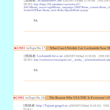
□投稿者/
56.usleallster.Com
-(2023/07/15(Sat) 12:10:59) [193.218.
□U R L/
http://https://56.usleallster.com/index/d1?
diff=0&utm_source=ogdd&utm_campaign=26607&utm_content=&utm_cl
bombs%2F&an=&utm_term=&site=&pushMode=popup
%%
■22983
/inTopicNo.17)
What Can A Weekly Car Locksmith Near Me
□投稿者/
Locksmith for a car
-(2023/07/15(Sat) 12:10:32) [193.150.
□U R L/
http://conferencevenuesspain.net/__media__/js/netsoltrademark
%%
■22982
/inTopicNo.18)
The Reason Why USA THC Is Everyone's Ob
□投稿者/
http://Tujuan.grogol.us
-(2023/07/15(Sat) 12:10:15) [193.
□U R L/