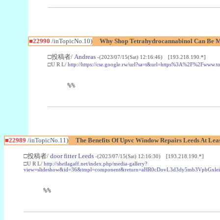
■22990
/inTopicNo.10)
Why Shop Tetrahydrocannabinol Can Be M
□投稿者/
Andreas
-(2023/07/15(Sat) 12:16:46) [193.218.190.*]
□U R L/
http://https://cse.google.rw/url?sa=t&url=https%3A%2F%2Fwww.
%%
■22989
/inTopicNo.11)
The Benefits Of Upvc Window Repairs Leeds At Leas
□投稿者/
door fitter Leeds
-(2023/07/15(Sat) 12:16:30) [193.218.190.*]
□U R L/
http://sheilagaff.net/index.php/media-gallery?
view=slideshow&id=36&tmpl=component&return=aHR0cDovL3d3dy5mb3Vpb
%%