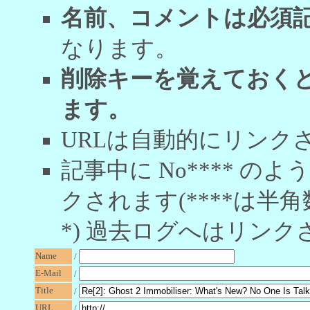
名前、コメントは必須
なります。
削除キーを覚えておく
ます。
URLは自動的にリンク
記事中に No**** 
クされます(****は半角
*) 過去ログへはリンク
Name
/
E-Mail
/
Title
/
URL
/