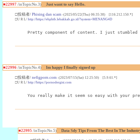
■22997
/inTopicNo.3)
Just want to say Hello.
□投稿者/
Phising dan scam
-(2025/05/22(Thu) 06:35:38) [116.212.150.*]
□U R L/
http://https://ebphtb.lebakkab.go.id/?system=MENANG4D
Pretty component of content. I just stumbled 
■22996
/inTopicNo.4)
Im happy I finally signed up
□投稿者/
nefigporn.com
-(2023/07/15(Sat) 12:25:50) [5.9.61.*]
□U R L/
http://https://pornodergisi.com
You really make it seem so easy with your pre
■22995
/inTopicNo.5)
Data Sdy Tips From The Best In The Industr