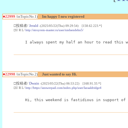
■22999
/inTopicNo.1)
Im happy I now registered
□投稿者/
Jerald
-(2025/05/22(Thu) 09:29:54) [158.62.223.*]
□U R L/
http://stroyrem-master.ru/user/nielsendehn5/
I always spent my half an hour to read this w
■22998
/inTopicNo.2)
Just wanted to say Hi.
□投稿者/
Dwain
-(2025/05/22(Thu) 06:53:22) [168.91.33.*]
□U R L/
http://https://answerpail.com/index.php/user/laraaldridge4
Hi, this weekend is fastidious in support of 