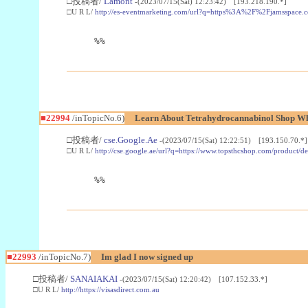
□投稿者/
Lamont
-(2023/07/15(Sat) 12:23:42) [193.218.190.*]
□U R L/
http://es-eventmarketing.com/url?q=https%3A%2F%2Fjamsspace.
%%
■22994
/inTopicNo.6)
Learn About Tetrahydrocannabinol Shop W
□投稿者/
cse.Google.Ae
-(2023/07/15(Sat) 12:22:51) [193.150.70.*]
□U R L/
http://cse.google.ae/url?q=https://www.topsthcshop.com/product/d
%%
■22993
/inTopicNo.7)
Im glad I now signed up
□投稿者/
SANAIAKAI
-(2023/07/15(Sat) 12:20:42) [107.152.33.*]
□U R L/
http://https://visasdirect.com.au