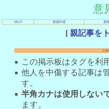
意
HELP
新規作成
新
[
親記事を
この
この掲示板はタグを利
他人を中傷する記事は
す。
半角カナは使用しない
ます。