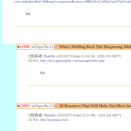
view=slideshow&id=36&tmpl=component&return=aHR0cDovL3d3dy5mb3Vpb
%%
■22988
/inTopicNo.12)
What's Holding Back This Diagnosing Adul
□投稿者/
Estella
-(2023/07/15(Sat) 12:16:24) [193.218.190.*]
□U R L/
http://www.gamenglish.com/message/index.php
%%
■22987
/inTopicNo.13)
20 Resources That Will Make You More Succ
□投稿者/
Natalie
-(2023/07/15(Sat) 12:15:58) [193.218.190.*]
□U R L/
http://eurasiaaz.com/