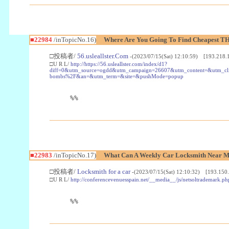
■22984
/inTopicNo.16)
Where Are You Going To Find Cheapest TH
□投稿者/
56.usleallster.Com
-(2023/07/15(Sat) 12:10:59) [193.218.
□U R L/
http://https://56.usleallster.com/index/d1?
diff=0&utm_source=ogdd&utm_campaign=26607&utm_content=&utm_cl
bombs%2F&an=&utm_term=&site=&pushMode=popup
%%
■22983
/inTopicNo.17)
What Can A Weekly Car Locksmith Near Me
□投稿者/
Locksmith for a car
-(2023/07/15(Sat) 12:10:32) [193.150.
□U R L/
http://conferencevenuesspain.net/__media__/js/netsoltrademark
%%