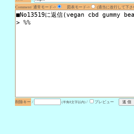
Comment/ 通常モード->
図表モード->
(適当に改行して下さい
削除キー
/
/
プレビュー
(半角8文字以内)