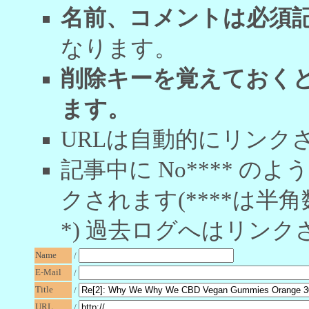
名前、コメントは必須
なります。
削除キーを覚えておく
ます。
URLは自動的にリンク
記事中に No**** 
クされます(****は半角
*) 過去ログへはリンク
Name
/
E-Mail
/
Title
/
URL
/