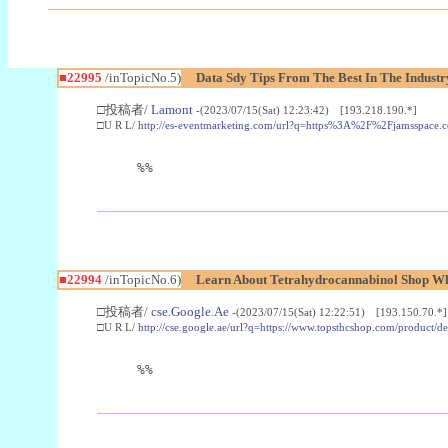
■22995
/inTopicNo.5)
Data Sdy Tips From The Best In The Industr
□投稿者/
Lamont
-(2023/07/15(Sat) 12:23:42) [193.218.190.*]
□U R L/
http://es-eventmarketing.com/url?q=https%3A%2F%2Fjamsspace.
%%
■22994
/inTopicNo.6)
Learn About Tetrahydrocannabinol Shop W
□投稿者/
cse.Google.Ae
-(2023/07/15(Sat) 12:22:51) [193.150.70.*]
□U R L/
http://cse.google.ae/url?q=https://www.topsthcshop.com/product/d
%%