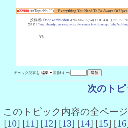
■22980
/inTopicNo.20)
Everything You Need To Be Aware Of Upv
□投稿者/
Door wimbledon
-(2023/07/15(Sat) 12:09:43) [193.150.70
□U R L/
http://henripoincarepapers.univ-nantes.fr/en/framepdf.php?url=ht
%%
チェック記事を
削除キー/
次のトピ
このトピック内容の全ページ数 
[
10
] [
11
] [
12
] [
13
] [
14
] [
15
] [
16