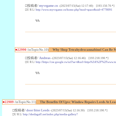
□投稿者/
myvrgame.cn
-(2023/07/15(Sat) 12:17:40) [193.150.70.*]
□U R L/
http://www.myvrgame.cn/home.php?mod=space&uid=4778091
%%
■22990
/inTopicNo.10)
Why Shop Tetrahydrocannabinol Can Be M
□投稿者/
Andreas
-(2023/07/15(Sat) 12:16:46) [193.218.190.*]
□U R L/
http://https://cse.google.rw/url?sa=t&url=https%3A%2F%2Fwww.
%%
■22989
/inTopicNo.11)
The Benefits Of Upvc Window Repairs Leeds At Leas
□投稿者/
door fitter Leeds
-(2023/07/15(Sat) 12:16:30) [193.218.190.*]
□U R L/
http://sheilagaff.net/index.php/media-gallery?