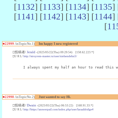
[
1132
] [
1133
] [
1134
] [
1135
] 
[
1141
] [
1142
] [
1143
] [
1144
] 
[
11
■22999
/inTopicNo.1)
Im happy I now registered
□投稿者/
Jerald
-(2025/05/22(Thu) 09:29:54) [158.62.223.*]
□U R L/
http://stroyrem-master.ru/user/nielsendehn5/
I always spent my half an hour to read this w
■22998
/inTopicNo.2)
Just wanted to say Hi.
□投稿者/
Dwain
-(2025/05/22(Thu) 06:53:22) [168.91.33.*]
□U R L/
http://https://answerpail.com/index.php/user/laraaldridge4