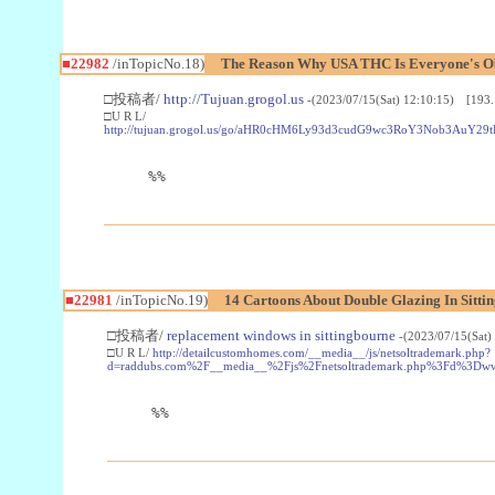
■22982
/inTopicNo.18)
The Reason Why USA THC Is Everyone's Ob
□投稿者/
http://Tujuan.grogol.us
-(2023/07/15(Sat) 12:10:15) [193.
□U R L/
http://tujuan.grogol.us/go/aHR0cHM6Ly93d3cudG9wc3RoY3Nob3A
%%
■22981
/inTopicNo.19)
14 Cartoons About Double Glazing In Sitti
□投稿者/
replacement windows in sittingbourne
-(2023/07/15(Sat)
□U R L/
http://detailcustomhomes.com/__media__/js/netsoltrademark.php?
d=raddubs.com%2F__media__%2Fjs%2Fnetsoltrademark.php%3Fd%3Dwww
%%