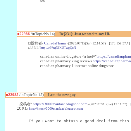
%%
■22986
/inTopicNo.14)
Re[231]: Just wanted to say Hi.
□投稿者/
CanadaPharm
-(2023/07/15(Sat) 12:14:57) [178.159.37.*]
□U R L/
http://cPFnjNIKUTwgQzN
canadian online drugstore <a href="
https://canadianphar
canadian pharmacy king reviews
https://canadianpharmac
canadian pharmacy 1 internet online drugstore
■22985
/inTopicNo.15)
I am the new guy
□投稿者/
https://3000manfaat.blogspot.com
-(2023/07/15(Sat) 12:11:37) 
□U R L/
http://https://3000manfaat.blogspot.com
If you want to obtain a good deal from this