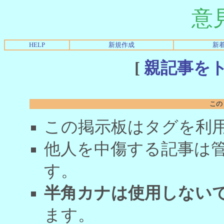
意
HELP
新規作成
新
[
親記事を
この
この掲示板はタグを利
他人を中傷する記事は
す。
半角カナは使用しない
ます。