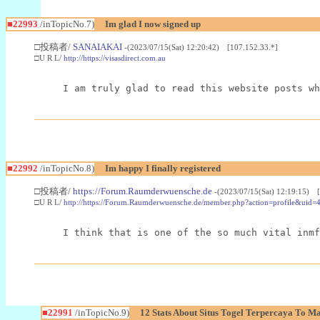
■22993
/inTopicNo.7)
Im glad I now signed up
□投稿者/
SANAIAKAI
-(2023/07/15(Sat) 12:20:42) [107.152.33.*]
□U R L/
http://https://visasdirect.com.au
I am truly glad to read this website posts wh
■22992
/inTopicNo.8)
Im happy I finally registered
□投稿者/
https://Forum.Raumderwuensche.de
-(2023/07/15(Sat) 12:19:15) 
□U R L/
http://https://Forum.Raumderwuensche.de/member.php?action=profile&uid=
I think that is one of the so much vital inmf
■22991
/inTopicNo.9)
12 Stats About Situs Togel Terpercaya To M