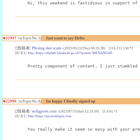
Hi, this weekend is fastidious in support of 
■22997
/inTopicNo.3)
Just want to say Hello.
□投稿者/
Phising dan scam
-(2025/05/22(Thu) 06:35:38) [116.212.150.*]
□U R L/
http://https://ebphtb.lebakkab.go.id/?system=MENANG4D
Pretty component of content. I just stumbled 
■22996
/inTopicNo.4)
Im happy I finally signed up
□投稿者/
nefigporn.com
-(2023/07/15(Sat) 12:25:50) [5.9.61.*]
□U R L/
http://https://pornodergisi.com
You really make it seem so easy with your pre