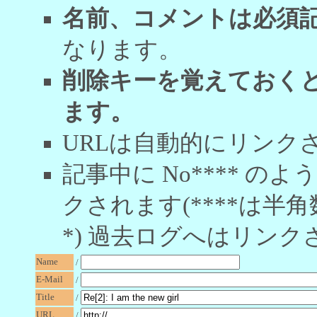
名前、コメントは必須
なります。
削除キーを覚えておく
ます。
URLは自動的にリンク
記事中に No**** 
クされます(****は半角
*) 過去ログへはリンク
Name
/
E-Mail
/
Title
/
URL
/