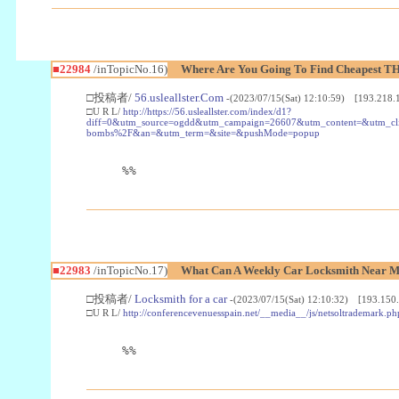
■22984
/inTopicNo.16)
Where Are You Going To Find Cheapest TH
□投稿者/
56.usleallster.Com
-(2023/07/15(Sat) 12:10:59) [193.218.
□U R L/
http://https://56.usleallster.com/index/d1?
diff=0&utm_source=ogdd&utm_campaign=26607&utm_content=&utm_cl
bombs%2F&an=&utm_term=&site=&pushMode=popup
%%
■22983
/inTopicNo.17)
What Can A Weekly Car Locksmith Near Me
□投稿者/
Locksmith for a car
-(2023/07/15(Sat) 12:10:32) [193.150.
□U R L/
http://conferencevenuesspain.net/__media__/js/netsoltrademark
%%