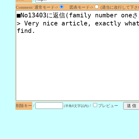
Comment/ 通常モード->
図表モード->
(適当に改行して下さい
削除キー
/
/
プレビュー
(半角8文字以内)