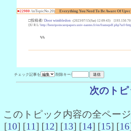
■22980
/inTopicNo.20)
Everything You Need To Be Aware Of Upv
□投稿者/
Door wimbledon
-(2023/07/15(Sat) 12:09:43) [193.150.70
□U R L/
http://henripoincarepapers.univ-nantes.fr/en/framepdf.php?url=ht
%%
チェック記事を
削除キー/
次のトピ
このトピック内容の全ページ数 
[
10
] [
11
] [
12
] [
13
] [
14
] [
15
] [
16