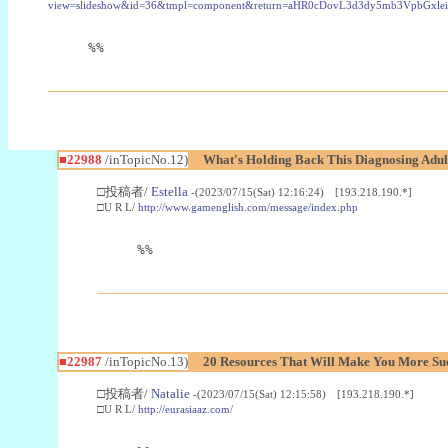
view=slideshow&id=36&tmpl=component&return=aHR0cDovL3d3dy5mb3Vpb
%%
■22988
/inTopicNo.12)
What's Holding Back This Diagnosing Adul
□投稿者/
Estella
-(2023/07/15(Sat) 12:16:24) [193.218.190.*]
□U R L/
http://www.gamenglish.com/message/index.php
%%
■22987
/inTopicNo.13)
20 Resources That Will Make You More Succ
□投稿者/
Natalie
-(2023/07/15(Sat) 12:15:58) [193.218.190.*]
□U R L/
http://eurasiaaz.com/