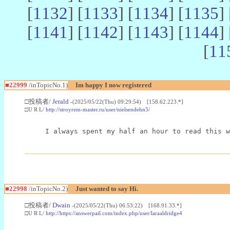
[
1132
] [
1133
] [
1134
] [
1135
] 
[
1141
] [
1142
] [
1143
] [
1144
] 
[
11
■22999
/inTopicNo.1)
Im happy I now registered
□投稿者/
Jerald
-(2025/05/22(Thu) 09:29:54) [158.62.223.*]
□U R L/
http://stroyrem-master.ru/user/nielsendehn5/
I always spent my half an hour to read this w
■22998
/inTopicNo.2)
Just wanted to say Hi.
□投稿者/
Dwain
-(2025/05/22(Thu) 06:53:22) [168.91.33.*]
□U R L/
http://https://answerpail.com/index.php/user/laraaldridge4