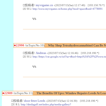
□投稿者/
myvrgame.cn
-(2023/07/15(Sat) 12:17:40) [193.150.70.*]
□U R L/
http://www.myvrgame.cn/home.php?mod=space&uid=4778091
%%
■22990
/inTopicNo.10)
Why Shop Tetrahydrocannabinol Can Be M
□投稿者/
Andreas
-(2023/07/15(Sat) 12:16:46) [193.218.190.*]
□U R L/
http://https://cse.google.rw/url?sa=t&url=https%3A%2F%2Fwww.
%%
■22989
/inTopicNo.11)
The Benefits Of Upvc Window Repairs Leeds At Leas
□投稿者/
door fitter Leeds
-(2023/07/15(Sat) 12:16:30) [193.218.190.*]
□U R L/
http://sheilagaff.net/index.php/media-gallery?