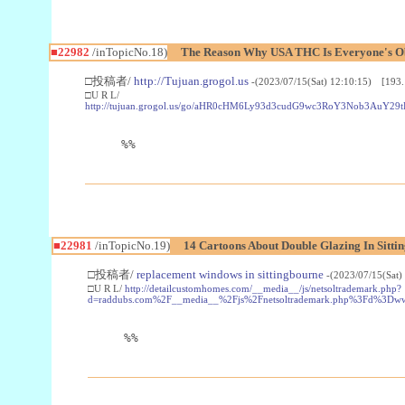
■22982
/inTopicNo.18)
The Reason Why USA THC Is Everyone's Ob
□投稿者/
http://Tujuan.grogol.us
-(2023/07/15(Sat) 12:10:15) [193.
□U R L/
http://tujuan.grogol.us/go/aHR0cHM6Ly93d3cudG9wc3RoY3Nob3A
%%
■22981
/inTopicNo.19)
14 Cartoons About Double Glazing In Sitti
□投稿者/
replacement windows in sittingbourne
-(2023/07/15(Sat)
□U R L/
http://detailcustomhomes.com/__media__/js/netsoltrademark.php?
d=raddubs.com%2F__media__%2Fjs%2Fnetsoltrademark.php%3Fd%3Dwww
%%