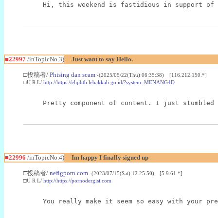
Hi, this weekend is fastidious in support of 
■22997
/inTopicNo.3)
Just want to say Hello.
□投稿者/
Phising dan scam
-(2025/05/22(Thu) 06:35:38) [116.212.150.*]
□U R L/
http://https://ebphtb.lebakkab.go.id/?system=MENANG4D
Pretty component of content. I just stumbled 
■22996
/inTopicNo.4)
Im happy I finally signed up
□投稿者/
nefigporn.com
-(2023/07/15(Sat) 12:25:50) [5.9.61.*]
□U R L/
http://https://pornodergisi.com
You really make it seem so easy with your pre