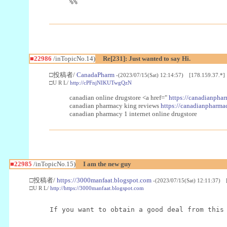
%%
■22986
/inTopicNo.14)
Re[231]: Just wanted to say Hi.
□投稿者/
CanadaPharm
-(2023/07/15(Sat) 12:14:57) [178.159.37.*]
□U R L/
http://cPFnjNIKUTwgQzN
canadian online drugstore <a href="
https://canadianphar
canadian pharmacy king reviews
https://canadianpharmac
canadian pharmacy 1 internet online drugstore
■22985
/inTopicNo.15)
I am the new guy
□投稿者/
https://3000manfaat.blogspot.com
-(2023/07/15(Sat) 12:11:37) 
□U R L/
http://https://3000manfaat.blogspot.com
If you want to obtain a good deal from this