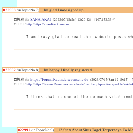
■22993
/inTopicNo.7)
Im glad I now signed up
□投稿者/
SANAIAKAI
-(2023/07/15(Sat) 12:20:42) [107.152.33.*]
□U R L/
http://https://visasdirect.com.au
I am truly glad to read this website posts wh
■22992
/inTopicNo.8)
Im happy I finally registered
□投稿者/
https://Forum.Raumderwuensche.de
-(2023/07/15(Sat) 12:19:15) 
□U R L/
http://https://Forum.Raumderwuensche.de/member.php?action=profile&uid=
I think that is one of the so much vital inmf
■22991
/inTopicNo.9)
12 Stats About Situs Togel Terpercaya To M