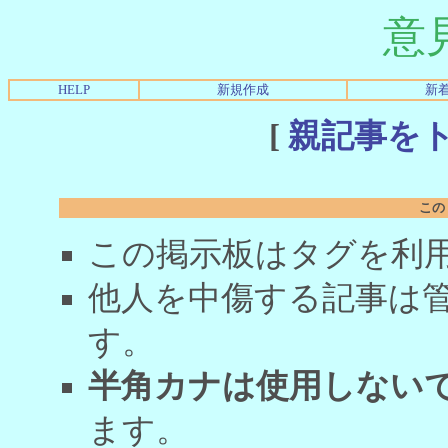
意
HELP
新規作成
新
[
親記事を
この
この掲示板はタグを利
他人を中傷する記事は
す。
半角カナは使用しない
ます。