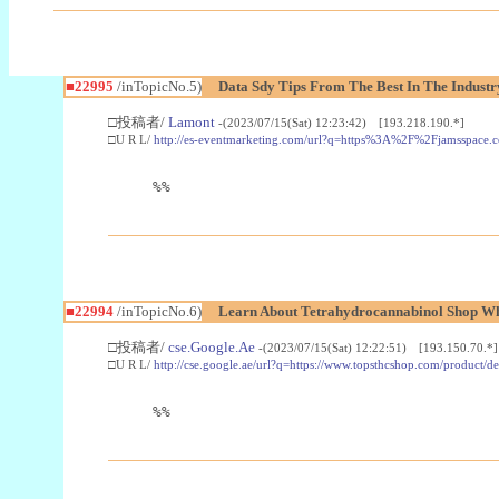
■22995
/inTopicNo.5)
Data Sdy Tips From The Best In The Industr
□投稿者/
Lamont
-(2023/07/15(Sat) 12:23:42) [193.218.190.*]
□U R L/
http://es-eventmarketing.com/url?q=https%3A%2F%2Fjamsspace.
%%
■22994
/inTopicNo.6)
Learn About Tetrahydrocannabinol Shop W
□投稿者/
cse.Google.Ae
-(2023/07/15(Sat) 12:22:51) [193.150.70.*]
□U R L/
http://cse.google.ae/url?q=https://www.topsthcshop.com/product/d
%%