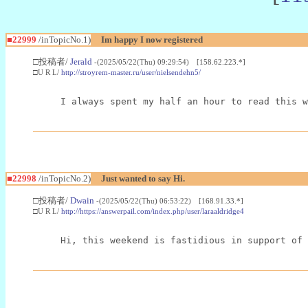
■22999
/inTopicNo.1)
Im happy I now registered
□投稿者/
Jerald
-(2025/05/22(Thu) 09:29:54) [158.62.223.*]
□U R L/
http://stroyrem-master.ru/user/nielsendehn5/
I always spent my half an hour to read this w
■22998
/inTopicNo.2)
Just wanted to say Hi.
□投稿者/
Dwain
-(2025/05/22(Thu) 06:53:22) [168.91.33.*]
□U R L/
http://https://answerpail.com/index.php/user/laraaldridge4
Hi, this weekend is fastidious in support of 