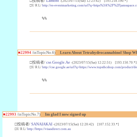
□投稿者/
Lamont
-(2023/07/15(Sat) 12:23:42) [193.218.190.*]
□U R L/
http://es-eventmarketing.com/url?q=https%3A%2F%2Fjamsspace.
%%
■22994
/inTopicNo.6)
Learn About Tetrahydrocannabinol Shop W
□投稿者/
cse.Google.Ae
-(2023/07/15(Sat) 12:22:51) [193.150.70.*]
□U R L/
http://cse.google.ae/url?q=https://www.topsthcshop.com/product/d
%%
■22993
/inTopicNo.7)
Im glad I now signed up
□投稿者/
SANAIAKAI
-(2023/07/15(Sat) 12:20:42) [107.152.33.*]
□U R L/
http://https://visasdirect.com.au