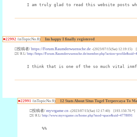
I am truly glad to read this website posts wh
■22992
/inTopicNo.8)
Im happy I finally registered
□投稿者/
https://Forum.Raumderwuensche.de
-(2023/07/15(Sat) 12:19:15) 
□U R L/
http://https://Forum.Raumderwuensche.de/member.php?action=profile&uid=
I think that is one of the so much vital inmf
■22991
/inTopicNo.9)
12 Stats About Situs Togel Terpercaya To M
□投稿者/
myvrgame.cn
-(2023/07/15(Sat) 12:17:40) [193.150.70.*]
□U R L/
http://www.myvrgame.cn/home.php?mod=space&uid=4778091
%%