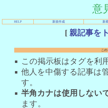
意
HELP
新規作成
新
[
親記事を
この
この掲示板はタグを利
他人を中傷する記事は
す。
半角カナは使用しない
ます。