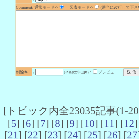
Comment/ 通常モード->
図表モード->
(適当に改行して下さい
削除キー
/
/
プレビュー
(半角8文字以内)
[トピック内全23035記事(1-20 
[
5
] [
6
] [
7
] [
8
] [
9
] [
10
] [
11
] [
12
]
[
21
] [
22
] [
23
] [
24
] [
25
] [
26
] [
27