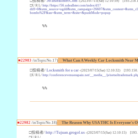
□投稿者/
56.usleallster.Com
-(2023/07/15(Sat) 12:10:59) [193.218.
□U R L/
http://https://56.usleallster.com/index/d1?
diff=0&utm_source=ogdd&utm_campaign=26607&utm_content=&utm_cl
bombs%2F&an=&utm_term=&site=&pushMode=popup
%%
■22983
/inTopicNo.17)
What Can A Weekly Car Locksmith Near Me
□投稿者/
Locksmith for a car
-(2023/07/15(Sat) 12:10:32) [193.150.
□U R L/
http://conferencevenuesspain.net/__media__/js/netsoltrademark
%%
■22982
/inTopicNo.18)
The Reason Why USA THC Is Everyone's Ob
□投稿者/
http://Tujuan.grogol.us
-(2023/07/15(Sat) 12:10:15) [193.
□U R L/