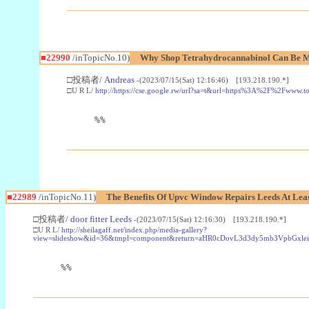
■22990
/inTopicNo.10)
Why Shop Tetrahydrocannabinol Can Be M
□投稿者/
Andreas
-(2023/07/15(Sat) 12:16:46) [193.218.190.*]
□U R L/
http://https://cse.google.rw/url?sa=t&url=https%3A%2F%2Fwww.
%%
■22989
/inTopicNo.11)
The Benefits Of Upvc Window Repairs Leeds At Leas
□投稿者/
door fitter Leeds
-(2023/07/15(Sat) 12:16:30) [193.218.190.*]
□U R L/
http://sheilagaff.net/index.php/media-gallery?
view=slideshow&id=36&tmpl=component&return=aHR0cDovL3d3dy5mb3Vpb
%%