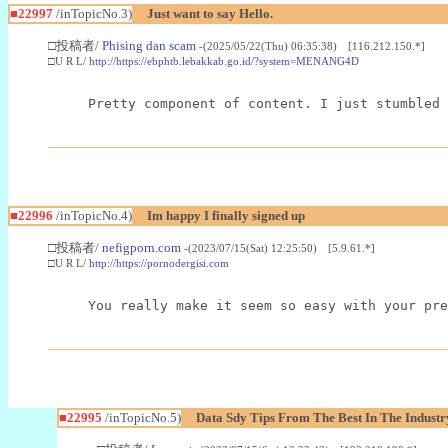
■22997
/inTopicNo.3)
Just want to say Hello.
□投稿者/
Phising dan scam
-(2025/05/22(Thu) 06:35:38) [116.212.150.*]
□U R L/
http://https://ebphtb.lebakkab.go.id/?system=MENANG4D
Pretty component of content. I just stumbled 
■22996
/inTopicNo.4)
Im happy I finally signed up
□投稿者/
nefigporn.com
-(2023/07/15(Sat) 12:25:50) [5.9.61.*]
□U R L/
http://https://pornodergisi.com
You really make it seem so easy with your pre
■22995
/inTopicNo.5)
Data Sdy Tips From The Best In The Industr