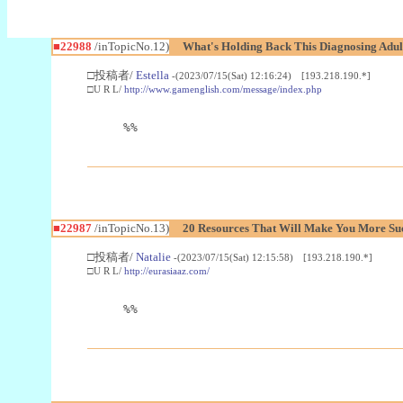
■22988
/inTopicNo.12)
What's Holding Back This Diagnosing Adul
□投稿者/
Estella
-(2023/07/15(Sat) 12:16:24) [193.218.190.*]
□U R L/
http://www.gamenglish.com/message/index.php
%%
■22987
/inTopicNo.13)
20 Resources That Will Make You More Succ
□投稿者/
Natalie
-(2023/07/15(Sat) 12:15:58) [193.218.190.*]
□U R L/
http://eurasiaaz.com/
%%