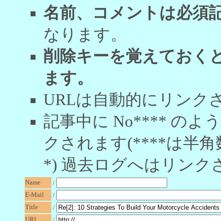
名前、コメントは必須
なります。
削除キーを覚えておく
ます。
URLは自動的にリンク
記事中に No**** 
クされます(****は半角
*) 過去ログへはリンク
Name
/
E-Mail
/
Title
/
URL
/