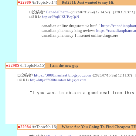
■22986
/inTopicNo.14)
Re[231]: Just wanted to say Hi.
□投稿者/
CanadaPharm
-(2023/07/15(Sat) 12:14:57) [178.159.37.*]
□U R L/
http://cPFnjNIKUTwgQzN
canadian online drugstore <a href="
https://canadianphar
canadian pharmacy king reviews
https://canadianpharmac
canadian pharmacy 1 internet online drugstore
■22985
/inTopicNo.15)
I am the new guy
□投稿者/
https://3000manfaat.blogspot.com
-(2023/07/15(Sat) 12:11:37) 
□U R L/
http://https://3000manfaat.blogspot.com
If you want to obtain a good deal from this
■22984
/inTopicNo.16)
Where Are You Going To Find Cheapest TH