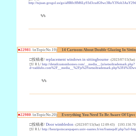
http://tujuan.grogol.us/go/aHR0cHM6Ly93d3cudG9wc3RoY3Nob3A
%%
■22981
/inTopicNo.19)
14 Cartoons About Double Glazing In Sitti
□投稿者/
replacement windows in sittingbourne
-(2023/07/15(Sat)
□U R L/
http://detailcustomhomes.com/__media__/js/netsoltrademark.php?
d=raddubs.com%2F__media__%2Fjs%2Fnetsoltrademark.php%3Fd%3Dwww
%%
■22980
/inTopicNo.20)
Everything You Need To Be Aware Of Upv
□投稿者/
Door wimbledon
-(2023/07/15(Sat) 12:09:43) [193.150.70
□U R L/
http://henripoincarepapers.univ-nantes.fr/en/framepdf.php?url=ht