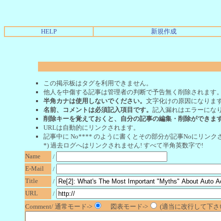
HELP
新規作成
この掲示板はタグを利用できません。
他人を中傷する記事は管理者の判断で予告無く削除されます
半角カナは使用しないでください。
文字化けの原因になりま
名前、コメントは必須記入項目です。
記入漏れはエラーにな
削除キーを覚えておくと、自分の記事の編集・削除ができま
URLは自動的にリンクされます。
記事中に No**** のように書くとその部分が記事Noにリンクさ
*) 過去ログへはリンクされません! すべて半角英数字で!
Name
/
E-Mail
/
Title
/
URL
/
Comment/ 通常モード->
図表モード->
(適当に改行して下さい