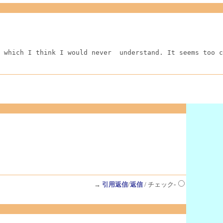
 which I think I would never  understand. It seems too c
→
引用返信
/
返信
/ チェック-