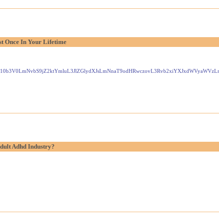
t Once In Your Lifetime
Gxlei10b3V0LmNvbS9jZ2ktYmluL3JlZGlydXJsLmNnaT9odHRwczovL3Rvb2xiYXJxdWVyaW
dult Adhd Industry?