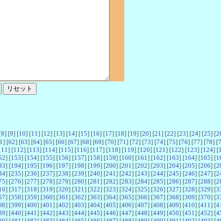
[
8
] [
9
] [
10
] [
11
] [
12
] [
13
] [
14
] [
15
] [
16
] [
17
] [
18
] [
19
] [
20
] [
21
] [
22
] [
23
] [
24
] [
25
] [
2
1
] [
62
] [
63
] [
64
] [
65
] [
66
] [
67
] [
68
] [
69
] [
70
] [
71
] [
72
] [
73
] [
74
] [
75
] [
76
] [
77
] [
78
] [
111
] [
112
] [
113
] [
114
] [
115
] [
116
] [
117
] [
118
] [
119
] [
120
] [
121
] [
122
] [
123
] [
124
] [
52
] [
153
] [
154
] [
155
] [
156
] [
157
] [
158
] [
159
] [
160
] [
161
] [
162
] [
163
] [
164
] [
165
] [
1
93
] [
194
] [
195
] [
196
] [
197
] [
198
] [
199
] [
200
] [
201
] [
202
] [
203
] [
204
] [
205
] [
206
] [
2
34
] [
235
] [
236
] [
237
] [
238
] [
239
] [
240
] [
241
] [
242
] [
243
] [
244
] [
245
] [
246
] [
247
] [
2
75
] [
276
] [
277
] [
278
] [
279
] [
280
] [
281
] [
282
] [
283
] [
284
] [
285
] [
286
] [
287
] [
288
] [
2
16
] [
317
] [
318
] [
319
] [
320
] [
321
] [
322
] [
323
] [
324
] [
325
] [
326
] [
327
] [
328
] [
329
] [
3
57
] [
358
] [
359
] [
360
] [
361
] [
362
] [
363
] [
364
] [
365
] [
366
] [
367
] [
368
] [
369
] [
370
] [
3
98
] [
399
] [
400
] [
401
] [
402
] [
403
] [
404
] [
405
] [
406
] [
407
] [
408
] [
409
] [
410
] [
411
] [
4
39
] [
440
] [
441
] [
442
] [
443
] [
444
] [
445
] [
446
] [
447
] [
448
] [
449
] [
450
] [
451
] [
452
] [
4
80
] [
481
] [
482
] [
483
] [
484
] [
485
] [
486
] [
487
] [
488
] [
489
] [
490
] [
491
] [
492
] [
493
] [
4