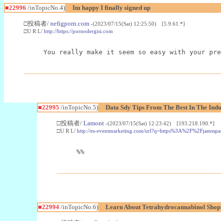
■22996
/inTopicNo.4)
Im happy I finally signed up
□投稿者/
nefigporn.com
-(2023/07/15(Sat) 12:25:50) [5.9.61.*]
□U R L/
http://https://pornodergisi.com
You really make it seem so easy with your pre
■22995
/inTopicNo.5)
Data Sdy Tips From The Best In The Indu
□投稿者/
Lamont
-(2023/07/15(Sat) 12:23:42) [193.218.190.*]
□U R L/
http://es-eventmarketing.com/url?q=https%3A%2F%2Fjamssp
%%
■22994
/inTopicNo.6)
Learn About Tetrahydrocannabinol Sho