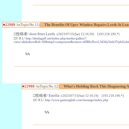
■22989
/inTopicNo.11)
The Benefits Of Upvc Window Repairs Leeds At Leas
□投稿者/
door fitter Leeds
-(2023/07/15(Sat) 12:16:30) [193.218.190.*]
□U R L/
http://sheilagaff.net/index.php/media-gallery?
view=slideshow&id=36&tmpl=component&return=aHR0cDovL3d3dy5mb3Vpb
%%
■22988
/inTopicNo.12)
What's Holding Back This Diagnosing A
□投稿者/
Estella
-(2023/07/15(Sat) 12:16:24) [193.218.190.*]
□U R L/
http://www.gamenglish.com/message/index.php
%%