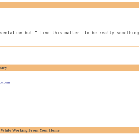
sentation but I find this matter  to be really something
stry
ace.com
p While Working From Your Home