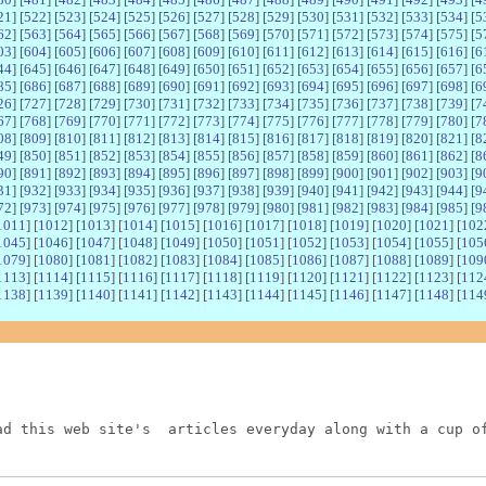
21
] [
522
] [
523
] [
524
] [
525
] [
526
] [
527
] [
528
] [
529
] [
530
] [
531
] [
532
] [
533
] [
534
] [
5
62
] [
563
] [
564
] [
565
] [
566
] [
567
] [
568
] [
569
] [
570
] [
571
] [
572
] [
573
] [
574
] [
575
] [
5
03
] [
604
] [
605
] [
606
] [
607
] [
608
] [
609
] [
610
] [
611
] [
612
] [
613
] [
614
] [
615
] [
616
] [
6
44
] [
645
] [
646
] [
647
] [
648
] [
649
] [
650
] [
651
] [
652
] [
653
] [
654
] [
655
] [
656
] [
657
] [
6
85
] [
686
] [
687
] [
688
] [
689
] [
690
] [
691
] [
692
] [
693
] [
694
] [
695
] [
696
] [
697
] [
698
] [
6
26
] [
727
] [
728
] [
729
] [
730
] [
731
] [
732
] [
733
] [
734
] [
735
] [
736
] [
737
] [
738
] [
739
] [
7
67
] [
768
] [
769
] [
770
] [
771
] [
772
] [
773
] [
774
] [
775
] [
776
] [
777
] [
778
] [
779
] [
780
] [
7
08
] [
809
] [
810
] [
811
] [
812
] [
813
] [
814
] [
815
] [
816
] [
817
] [
818
] [
819
] [
820
] [
821
] [
8
49
] [
850
] [
851
] [
852
] [
853
] [
854
] [
855
] [
856
] [
857
] [
858
] [
859
] [
860
] [
861
] [
862
] [
8
90
] [
891
] [
892
] [
893
] [
894
] [
895
] [
896
] [
897
] [
898
] [
899
] [
900
] [
901
] [
902
] [
903
] [
9
31
] [
932
] [
933
] [
934
] [
935
] [
936
] [
937
] [
938
] [
939
] [
940
] [
941
] [
942
] [
943
] [
944
] [
9
72
] [
973
] [
974
] [
975
] [
976
] [
977
] [
978
] [
979
] [
980
] [
981
] [
982
] [
983
] [
984
] [
985
] [
9
1011
] [
1012
] [
1013
] [
1014
] [
1015
] [
1016
] [
1017
] [
1018
] [
1019
] [
1020
] [
1021
] [
102
1045
] [
1046
] [
1047
] [
1048
] [
1049
] [
1050
] [
1051
] [
1052
] [
1053
] [
1054
] [
1055
] [
105
1079
] [
1080
] [
1081
] [
1082
] [
1083
] [
1084
] [
1085
] [
1086
] [
1087
] [
1088
] [
1089
] [
109
1113
] [
1114
] [
1115
] [
1116
] [
1117
] [
1118
] [
1119
] [
1120
] [
1121
] [
1122
] [
1123
] [
112
1138
] [
1139
] [
1140
] [
1141
] [
1142
] [
1143
] [
1144
] [
1145
] [
1146
] [
1147
] [
1148
] [
114
ad this web site's  articles everyday along with a cup o