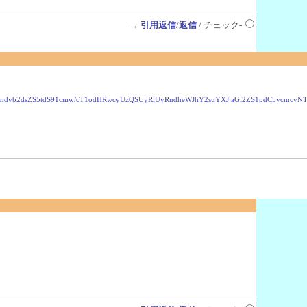
→
引用返信
/
返信
/ チェック-
VzLmdvb2dsZS5tdS91cmw/cT1odHRwcyUzQSUyRiUyRndheWJhY2suYXJjaGl2ZS1pdC5vcmc