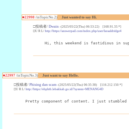
■22998
/inTopicNo.2)
Just wanted to say Hi.
□投稿者/
Dwain
-(2025/05/22(Thu) 06:53:22) [168.91.33.*]
□U R L/
http://https://answerpail.com/index.php/user/laraaldridge4
Hi, this weekend is fastidious in su
■22997
/inTopicNo.3)
Just want to say Hello.
□投稿者/
Phising dan scam
-(2025/05/22(Thu) 06:35:38) [116.212.150.*]
□U R L/
http://https://ebphtb.lebakkab.go.id/?system=MENANG4D
Pretty component of content. I just stumbled 