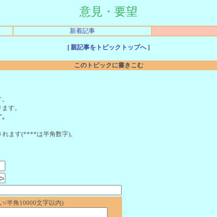
意見・要望
新着記事
[
親記事をトピックトップへ
]
このトピックに書きこむ
。
す。
ります。
す。
れます(****は半角数字)。
/半角10000文字以内)