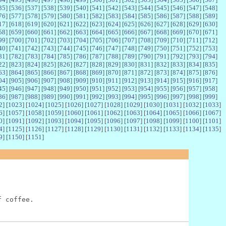
35
] [
536
] [
537
] [
538
] [
539
] [
540
] [
541
] [
542
] [
543
] [
544
] [
545
] [
546
] [
547
] [
548
]
76
] [
577
] [
578
] [
579
] [
580
] [
581
] [
582
] [
583
] [
584
] [
585
] [
586
] [
587
] [
588
] [
589
]
17
] [
618
] [
619
] [
620
] [
621
] [
622
] [
623
] [
624
] [
625
] [
626
] [
627
] [
628
] [
629
] [
630
]
58
] [
659
] [
660
] [
661
] [
662
] [
663
] [
664
] [
665
] [
666
] [
667
] [
668
] [
669
] [
670
] [
671
]
99
] [
700
] [
701
] [
702
] [
703
] [
704
] [
705
] [
706
] [
707
] [
708
] [
709
] [
710
] [
711
] [
712
]
40
] [
741
] [
742
] [
743
] [
744
] [
745
] [
746
] [
747
] [
748
] [
749
] [
750
] [
751
] [
752
] [
753
]
81
] [
782
] [
783
] [
784
] [
785
] [
786
] [
787
] [
788
] [
789
] [
790
] [
791
] [
792
] [
793
] [
794
]
22
] [
823
] [
824
] [
825
] [
826
] [
827
] [
828
] [
829
] [
830
] [
831
] [
832
] [
833
] [
834
] [
835
]
63
] [
864
] [
865
] [
866
] [
867
] [
868
] [
869
] [
870
] [
871
] [
872
] [
873
] [
874
] [
875
] [
876
]
04
] [
905
] [
906
] [
907
] [
908
] [
909
] [
910
] [
911
] [
912
] [
913
] [
914
] [
915
] [
916
] [
917
]
45
] [
946
] [
947
] [
948
] [
949
] [
950
] [
951
] [
952
] [
953
] [
954
] [
955
] [
956
] [
957
] [
958
]
86
] [
987
] [
988
] [
989
] [
990
] [
991
] [
992
] [
993
] [
994
] [
995
] [
996
] [
997
] [
998
] [
999
]
2
] [
1023
] [
1024
] [
1025
] [
1026
] [
1027
] [
1028
] [
1029
] [
1030
] [
1031
] [
1032
] [
1033
]
6
] [
1057
] [
1058
] [
1059
] [
1060
] [
1061
] [
1062
] [
1063
] [
1064
] [
1065
] [
1066
] [
1067
]
0
] [
1091
] [
1092
] [
1093
] [
1094
] [
1095
] [
1096
] [
1097
] [
1098
] [
1099
] [
1100
] [
1101
]
4
] [
1125
] [
1126
] [
1127
] [
1128
] [
1129
] [
1130
] [
1131
] [
1132
] [
1133
] [
1134
] [
1135
]
9
] [
1150
] [
1151
]
f coffee.