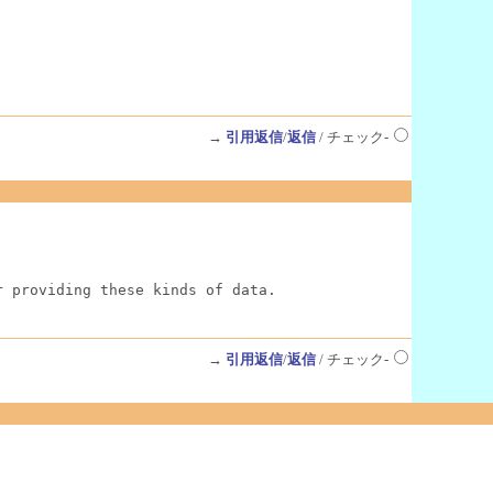
→
引用返信
/
返信
/ チェック-
r providing these kinds of data.
→
引用返信
/
返信
/ チェック-