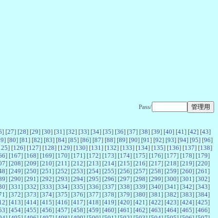
Pass/
6
] [
27
] [
28
] [
29
] [
30
] [
31
] [
32
] [
33
] [
34
] [
35
] [
36
] [
37
] [
38
] [
39
] [
40
] [
41
] [
42
] [
43
]
79
] [
80
] [
81
] [
82
] [
83
] [
84
] [
85
] [
86
] [
87
] [
88
] [
89
] [
90
] [
91
] [
92
] [
93
] [
94
] [
95
] [
96
]
125
] [
126
] [
127
] [
128
] [
129
] [
130
] [
131
] [
132
] [
133
] [
134
] [
135
] [
136
] [
137
] [
138
]
66
] [
167
] [
168
] [
169
] [
170
] [
171
] [
172
] [
173
] [
174
] [
175
] [
176
] [
177
] [
178
] [
179
]
07
] [
208
] [
209
] [
210
] [
211
] [
212
] [
213
] [
214
] [
215
] [
216
] [
217
] [
218
] [
219
] [
220
]
48
] [
249
] [
250
] [
251
] [
252
] [
253
] [
254
] [
255
] [
256
] [
257
] [
258
] [
259
] [
260
] [
261
]
89
] [
290
] [
291
] [
292
] [
293
] [
294
] [
295
] [
296
] [
297
] [
298
] [
299
] [
300
] [
301
] [
302
]
30
] [
331
] [
332
] [
333
] [
334
] [
335
] [
336
] [
337
] [
338
] [
339
] [
340
] [
341
] [
342
] [
343
]
71
] [
372
] [
373
] [
374
] [
375
] [
376
] [
377
] [
378
] [
379
] [
380
] [
381
] [
382
] [
383
] [
384
]
12
] [
413
] [
414
] [
415
] [
416
] [
417
] [
418
] [
419
] [
420
] [
421
] [
422
] [
423
] [
424
] [
425
]
53
] [
454
] [
455
] [
456
] [
457
] [
458
] [
459
] [
460
] [
461
] [
462
] [
463
] [
464
] [
465
] [
466
]
94
] [
495
] [
496
] [
497
] [
498
] [
499
] [
500
] [
501
] [
502
] [
503
] [
504
] [
505
] [
506
] [
507
]