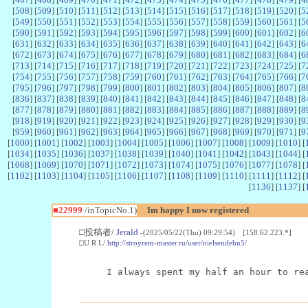
[
508
] [
509
] [
510
] [
511
] [
512
] [
513
] [
514
] [
515
] [
516
] [
517
] [
518
] [
519
] [
520
] [
5
[
549
] [
550
] [
551
] [
552
] [
553
] [
554
] [
555
] [
556
] [
557
] [
558
] [
559
] [
560
] [
561
] [
5
[
590
] [
591
] [
592
] [
593
] [
594
] [
595
] [
596
] [
597
] [
598
] [
599
] [
600
] [
601
] [
602
] [
6
[
631
] [
632
] [
633
] [
634
] [
635
] [
636
] [
637
] [
638
] [
639
] [
640
] [
641
] [
642
] [
643
] [
6
[
672
] [
673
] [
674
] [
675
] [
676
] [
677
] [
678
] [
679
] [
680
] [
681
] [
682
] [
683
] [
684
] [
6
[
713
] [
714
] [
715
] [
716
] [
717
] [
718
] [
719
] [
720
] [
721
] [
722
] [
723
] [
724
] [
725
] [
7
[
754
] [
755
] [
756
] [
757
] [
758
] [
759
] [
760
] [
761
] [
762
] [
763
] [
764
] [
765
] [
766
] [
7
[
795
] [
796
] [
797
] [
798
] [
799
] [
800
] [
801
] [
802
] [
803
] [
804
] [
805
] [
806
] [
807
] [
8
[
836
] [
837
] [
838
] [
839
] [
840
] [
841
] [
842
] [
843
] [
844
] [
845
] [
846
] [
847
] [
848
] [
8
[
877
] [
878
] [
879
] [
880
] [
881
] [
882
] [
883
] [
884
] [
885
] [
886
] [
887
] [
888
] [
889
] [
8
[
918
] [
919
] [
920
] [
921
] [
922
] [
923
] [
924
] [
925
] [
926
] [
927
] [
928
] [
929
] [
930
] [
9
[
959
] [
960
] [
961
] [
962
] [
963
] [
964
] [
965
] [
966
] [
967
] [
968
] [
969
] [
970
] [
971
] [
9
[
1000
] [
1001
] [
1002
] [
1003
] [
1004
] [
1005
] [
1006
] [
1007
] [
1008
] [
1009
] [
1010
] [
[
1034
] [
1035
] [
1036
] [
1037
] [
1038
] [
1039
] [
1040
] [
1041
] [
1042
] [
1043
] [
1044
] [
[
1068
] [
1069
] [
1070
] [
1071
] [
1072
] [
1073
] [
1074
] [
1075
] [
1076
] [
1077
] [
1078
] [
[
1102
] [
1103
] [
1104
] [
1105
] [
1106
] [
1107
] [
1108
] [
1109
] [
1110
] [
1111
] [
1112
] [
[
1136
] [
1137
] [
■22999
/inTopicNo.1)
Im happy I now registered
□投稿者/
Jerald
-(2025/05/22(Thu) 09:29:54) [158.62.223.*]
□U R L/
http://stroyrem-master.ru/user/nielsendehn5/
I always spent my half an hour to re