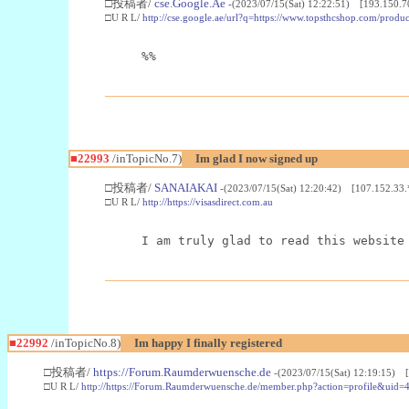
□投稿者/
cse.Google.Ae
-(2023/07/15(Sat) 12:22:51) [193.150.7
□U R L/
http://cse.google.ae/url?q=https://www.topsthcshop.com/produc
%%
■22993
/inTopicNo.7)
Im glad I now signed up
□投稿者/
SANAIAKAI
-(2023/07/15(Sat) 12:20:42) [107.152.33.
□U R L/
http://https://visasdirect.com.au
I am truly glad to read this website
■22992
/inTopicNo.8)
Im happy I finally registered
□投稿者/
https://Forum.Raumderwuensche.de
-(2023/07/15(Sat) 12:19:15) 
□U R L/
http://https://Forum.Raumderwuensche.de/member.php?action=profile&uid=