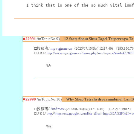
I think that is one of the so much vital inmf
■22991
/inTopicNo.9)
12 Stats About Situs Togel Terpercaya T
□投稿者/
myvrgame.cn
-(2023/07/15(Sat) 12:17:40) [193.150.70
□U R L/
http://www.myvrgame.cn/home.php?mod=space&uid=477809
%%
■22990
/inTopicNo.10)
Why Shop Tetrahydrocannabinol Can B
□投稿者/
Andreas
-(2023/07/15(Sat) 12:16:46) [193.218.190.*]
□U R L/
http://https://cse.google.rw/url?sa=t&url=https%3A%2F%2F
%%