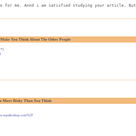
o for me. Annd i am satisfied studying your article. But
o Make You Think About The Other People
.*]
1
e More Risky Than You Think
www.topsthcshop.com%2F