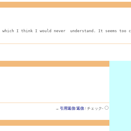
 which I think I would never  understand. It seems too c
→
引用返信
/
返信
/ チェック-