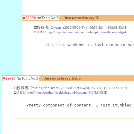
■22998
/inTopicNo.2)
Just wanted to say Hi.
□投稿者/
Dwain
-(2025/05/22(Thu) 06:53:22) [168.91.33.*]
□U R L/
http://https://answerpail.com/index.php/user/laraaldridge4
Hi, this weekend is fastidious in su
■22997
/inTopicNo.3)
Just want to say Hello.
□投稿者/
Phising dan scam
-(2025/05/22(Thu) 06:35:38) [116.212.150.*]
□U R L/
http://https://ebphtb.lebakkab.go.id/?system=MENANG4D
Pretty component of content. I just stumbled 