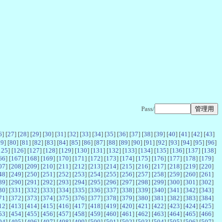
Pass/
6
] [
27
] [
28
] [
29
] [
30
] [
31
] [
32
] [
33
] [
34
] [
35
] [
36
] [
37
] [
38
] [
39
] [
40
] [
41
] [
42
] [
43
]
79
] [
80
] [
81
] [
82
] [
83
] [
84
] [
85
] [
86
] [
87
] [
88
] [
89
] [
90
] [
91
] [
92
] [
93
] [
94
] [
95
] [
96
]
125
] [
126
] [
127
] [
128
] [
129
] [
130
] [
131
] [
132
] [
133
] [
134
] [
135
] [
136
] [
137
] [
138
]
66
] [
167
] [
168
] [
169
] [
170
] [
171
] [
172
] [
173
] [
174
] [
175
] [
176
] [
177
] [
178
] [
179
]
07
] [
208
] [
209
] [
210
] [
211
] [
212
] [
213
] [
214
] [
215
] [
216
] [
217
] [
218
] [
219
] [
220
]
48
] [
249
] [
250
] [
251
] [
252
] [
253
] [
254
] [
255
] [
256
] [
257
] [
258
] [
259
] [
260
] [
261
]
89
] [
290
] [
291
] [
292
] [
293
] [
294
] [
295
] [
296
] [
297
] [
298
] [
299
] [
300
] [
301
] [
302
]
30
] [
331
] [
332
] [
333
] [
334
] [
335
] [
336
] [
337
] [
338
] [
339
] [
340
] [
341
] [
342
] [
343
]
71
] [
372
] [
373
] [
374
] [
375
] [
376
] [
377
] [
378
] [
379
] [
380
] [
381
] [
382
] [
383
] [
384
]
12
] [
413
] [
414
] [
415
] [
416
] [
417
] [
418
] [
419
] [
420
] [
421
] [
422
] [
423
] [
424
] [
425
]
53
] [
454
] [
455
] [
456
] [
457
] [
458
] [
459
] [
460
] [
461
] [
462
] [
463
] [
464
] [
465
] [
466
]
94
] [
495
] [
496
] [
497
] [
498
] [
499
] [
500
] [
501
] [
502
] [
503
] [
504
] [
505
] [
506
] [
507
]