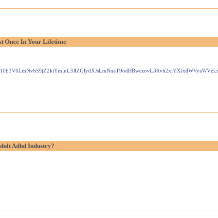
t Once In Your Lifetime
Gxlei10b3V0LmNvbS9jZ2ktYmluL3JlZGlydXJsLmNnaT9odHRwczovL3Rvb2xiYXJxdWVyaW
dult Adhd Industry?