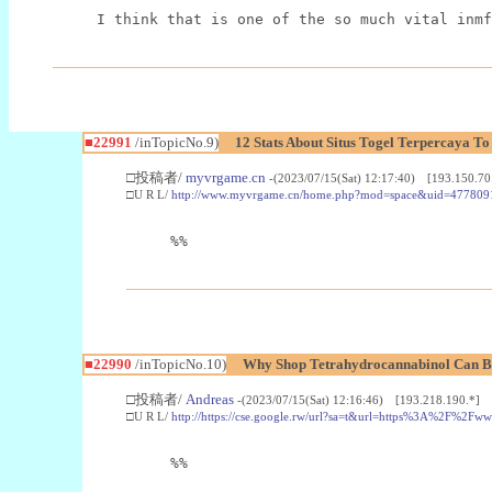
I think that is one of the so much vital inmf
■22991
/inTopicNo.9)
12 Stats About Situs Togel Terpercaya T
□投稿者/
myvrgame.cn
-(2023/07/15(Sat) 12:17:40) [193.150.70
□U R L/
http://www.myvrgame.cn/home.php?mod=space&uid=477809
%%
■22990
/inTopicNo.10)
Why Shop Tetrahydrocannabinol Can B
□投稿者/
Andreas
-(2023/07/15(Sat) 12:16:46) [193.218.190.*]
□U R L/
http://https://cse.google.rw/url?sa=t&url=https%3A%2F%2F
%%