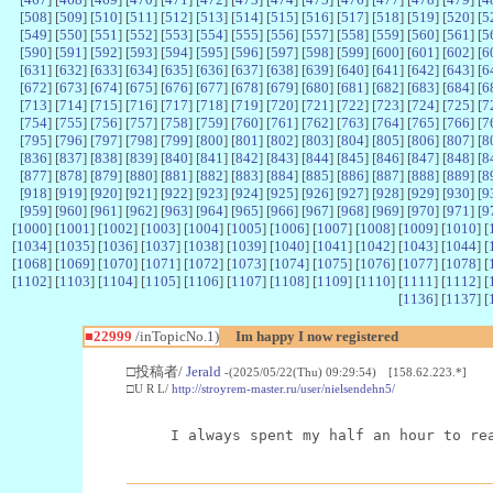
[
508
] [
509
] [
510
] [
511
] [
512
] [
513
] [
514
] [
515
] [
516
] [
517
] [
518
] [
519
] [
520
] [
5
[
549
] [
550
] [
551
] [
552
] [
553
] [
554
] [
555
] [
556
] [
557
] [
558
] [
559
] [
560
] [
561
] [
5
[
590
] [
591
] [
592
] [
593
] [
594
] [
595
] [
596
] [
597
] [
598
] [
599
] [
600
] [
601
] [
602
] [
6
[
631
] [
632
] [
633
] [
634
] [
635
] [
636
] [
637
] [
638
] [
639
] [
640
] [
641
] [
642
] [
643
] [
6
[
672
] [
673
] [
674
] [
675
] [
676
] [
677
] [
678
] [
679
] [
680
] [
681
] [
682
] [
683
] [
684
] [
6
[
713
] [
714
] [
715
] [
716
] [
717
] [
718
] [
719
] [
720
] [
721
] [
722
] [
723
] [
724
] [
725
] [
7
[
754
] [
755
] [
756
] [
757
] [
758
] [
759
] [
760
] [
761
] [
762
] [
763
] [
764
] [
765
] [
766
] [
7
[
795
] [
796
] [
797
] [
798
] [
799
] [
800
] [
801
] [
802
] [
803
] [
804
] [
805
] [
806
] [
807
] [
8
[
836
] [
837
] [
838
] [
839
] [
840
] [
841
] [
842
] [
843
] [
844
] [
845
] [
846
] [
847
] [
848
] [
8
[
877
] [
878
] [
879
] [
880
] [
881
] [
882
] [
883
] [
884
] [
885
] [
886
] [
887
] [
888
] [
889
] [
8
[
918
] [
919
] [
920
] [
921
] [
922
] [
923
] [
924
] [
925
] [
926
] [
927
] [
928
] [
929
] [
930
] [
9
[
959
] [
960
] [
961
] [
962
] [
963
] [
964
] [
965
] [
966
] [
967
] [
968
] [
969
] [
970
] [
971
] [
9
[
1000
] [
1001
] [
1002
] [
1003
] [
1004
] [
1005
] [
1006
] [
1007
] [
1008
] [
1009
] [
1010
] [
[
1034
] [
1035
] [
1036
] [
1037
] [
1038
] [
1039
] [
1040
] [
1041
] [
1042
] [
1043
] [
1044
] [
[
1068
] [
1069
] [
1070
] [
1071
] [
1072
] [
1073
] [
1074
] [
1075
] [
1076
] [
1077
] [
1078
] [
[
1102
] [
1103
] [
1104
] [
1105
] [
1106
] [
1107
] [
1108
] [
1109
] [
1110
] [
1111
] [
1112
] [
[
1136
] [
1137
] [
■22999
/inTopicNo.1)
Im happy I now registered
□投稿者/
Jerald
-(2025/05/22(Thu) 09:29:54) [158.62.223.*]
□U R L/
http://stroyrem-master.ru/user/nielsendehn5/
I always spent my half an hour to re