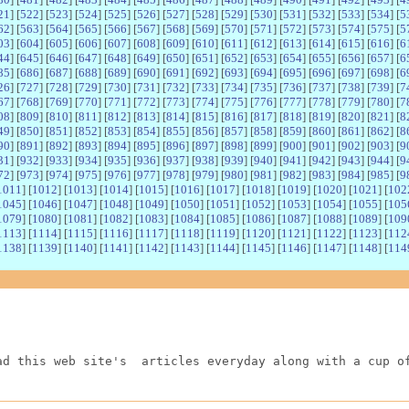
21
] [
522
] [
523
] [
524
] [
525
] [
526
] [
527
] [
528
] [
529
] [
530
] [
531
] [
532
] [
533
] [
534
] [
5
62
] [
563
] [
564
] [
565
] [
566
] [
567
] [
568
] [
569
] [
570
] [
571
] [
572
] [
573
] [
574
] [
575
] [
5
03
] [
604
] [
605
] [
606
] [
607
] [
608
] [
609
] [
610
] [
611
] [
612
] [
613
] [
614
] [
615
] [
616
] [
6
44
] [
645
] [
646
] [
647
] [
648
] [
649
] [
650
] [
651
] [
652
] [
653
] [
654
] [
655
] [
656
] [
657
] [
6
85
] [
686
] [
687
] [
688
] [
689
] [
690
] [
691
] [
692
] [
693
] [
694
] [
695
] [
696
] [
697
] [
698
] [
6
26
] [
727
] [
728
] [
729
] [
730
] [
731
] [
732
] [
733
] [
734
] [
735
] [
736
] [
737
] [
738
] [
739
] [
7
67
] [
768
] [
769
] [
770
] [
771
] [
772
] [
773
] [
774
] [
775
] [
776
] [
777
] [
778
] [
779
] [
780
] [
7
08
] [
809
] [
810
] [
811
] [
812
] [
813
] [
814
] [
815
] [
816
] [
817
] [
818
] [
819
] [
820
] [
821
] [
8
49
] [
850
] [
851
] [
852
] [
853
] [
854
] [
855
] [
856
] [
857
] [
858
] [
859
] [
860
] [
861
] [
862
] [
8
90
] [
891
] [
892
] [
893
] [
894
] [
895
] [
896
] [
897
] [
898
] [
899
] [
900
] [
901
] [
902
] [
903
] [
9
31
] [
932
] [
933
] [
934
] [
935
] [
936
] [
937
] [
938
] [
939
] [
940
] [
941
] [
942
] [
943
] [
944
] [
9
72
] [
973
] [
974
] [
975
] [
976
] [
977
] [
978
] [
979
] [
980
] [
981
] [
982
] [
983
] [
984
] [
985
] [
9
1011
] [
1012
] [
1013
] [
1014
] [
1015
] [
1016
] [
1017
] [
1018
] [
1019
] [
1020
] [
1021
] [
102
1045
] [
1046
] [
1047
] [
1048
] [
1049
] [
1050
] [
1051
] [
1052
] [
1053
] [
1054
] [
1055
] [
105
1079
] [
1080
] [
1081
] [
1082
] [
1083
] [
1084
] [
1085
] [
1086
] [
1087
] [
1088
] [
1089
] [
109
1113
] [
1114
] [
1115
] [
1116
] [
1117
] [
1118
] [
1119
] [
1120
] [
1121
] [
1122
] [
1123
] [
112
1138
] [
1139
] [
1140
] [
1141
] [
1142
] [
1143
] [
1144
] [
1145
] [
1146
] [
1147
] [
1148
] [
114
ad this web site's  articles everyday along with a cup o