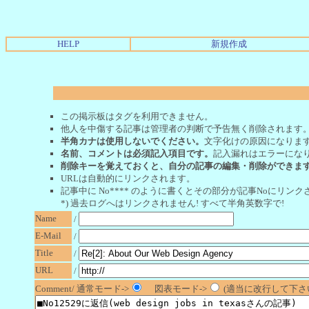
HELP
新規作成
この掲示板はタグを利用できません。
他人を中傷する記事は管理者の判断で予告無く削除されます
半角カナは使用しないでください。
文字化けの原因になりま
名前、コメントは必須記入項目です。
記入漏れはエラーにな
削除キーを覚えておくと、自分の記事の編集・削除ができま
URLは自動的にリンクされます。
記事中に No**** のように書くとその部分が記事Noにリンクさ
*) 過去ログへはリンクされません! すべて半角英数字で!
Name
/
E-Mail
/
Title
/
URL
/
Comment/ 通常モード->
図表モード->
(適当に改行して下さい