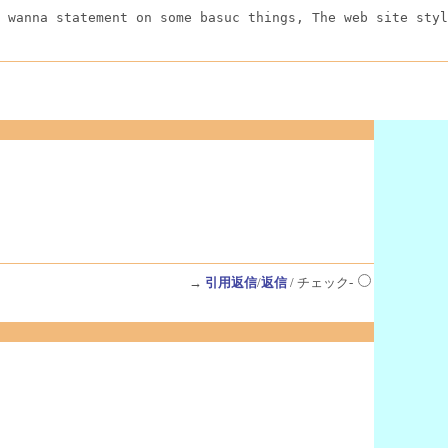
 wanna statement on some basuc things, The web site styl
→
引用返信
/
返信
/ チェック-