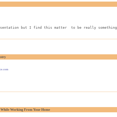
sentation but I find this matter  to be really something
stry
ace.com
p While Working From Your Home