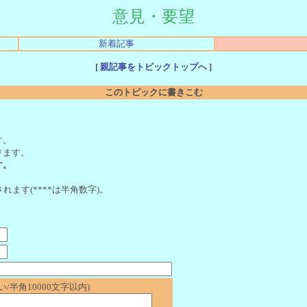
意見・要望
新着記事
[
親記事をトピックトップへ
]
このトピックに書きこむ
。
す。
ります。
す。
れます(****は半角数字)。
/半角10000文字以内)