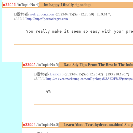
■22996
/inTopicNo.4)
Im happy I finally signed up
□投稿者/
nefigporn.com
-(2023/07/15(Sat) 12:25:50) [5.9.61.*]
□U R L/
http://https://pornodergisi.com
You really make it seem so easy with your pre
■22995
/inTopicNo.5)
Data Sdy Tips From The Best In The Indu
□投稿者/
Lamont
-(2023/07/15(Sat) 12:23:42) [193.218.190.*]
□U R L/
http://es-eventmarketing.com/url?q=https%3A%2F%2Fjamssp
%%
■22994
/inTopicNo.6)
Learn About Tetrahydrocannabinol Sho