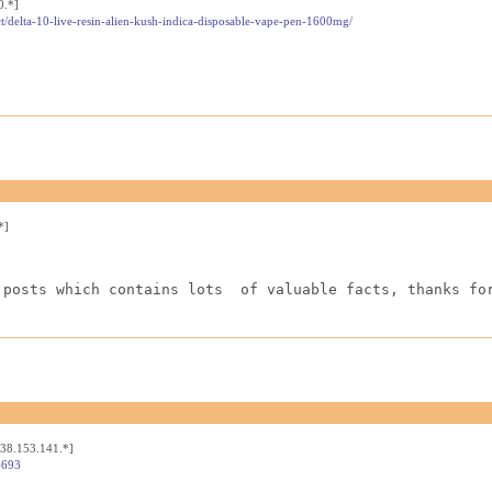
0.*]
t/delta-10-live-resin-alien-kush-indica-disposable-vape-pen-1600mg/
*]
 posts which contains lots  of valuable facts, thanks fo
[38.153.141.*]
4693