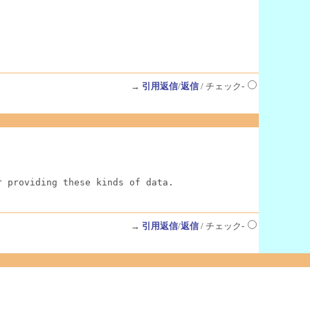
→
引用返信
/
返信
/ チェック-
r providing these kinds of data.
→
引用返信
/
返信
/ チェック-