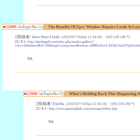
■22989
/inTopicNo.11)
The Benefits Of Upvc Window Repairs Leeds At Leas
□投稿者/
door fitter Leeds
-(2023/07/15(Sat) 12:16:30) [193.218.190.*]
□U R L/
http://sheilagaff.net/index.php/media-gallery?
view=slideshow&id=36&tmpl=component&return=aHR0cDovL3d3dy5mb3Vpb
%%
■22988
/inTopicNo.12)
What's Holding Back This Diagnosing A
□投稿者/
Estella
-(2023/07/15(Sat) 12:16:24) [193.218.190.*]
□U R L/
http://www.gamenglish.com/message/index.php
%%