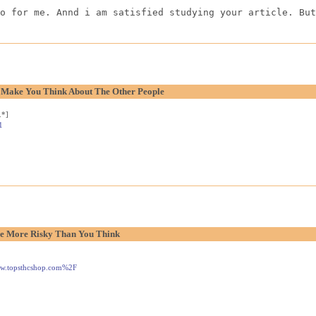
o for me. Annd i am satisfied studying your article. But
o Make You Think About The Other People
.*]
1
e More Risky Than You Think
www.topsthcshop.com%2F