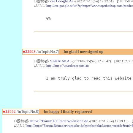
□投稿者/
cse.Google.Ae
-(2023/07/15(Sat) 12:22:51) [193.150.7
□U R L/
http://cse.google.ae/url?q=https://www.topsthcshop.com/produc
%%
■22993
/inTopicNo.7)
Im glad I now signed up
□投稿者/
SANAIAKAI
-(2023/07/15(Sat) 12:20:42) [107.152.33.
□U R L/
http://https://visasdirect.com.au
I am truly glad to read this website
■22992
/inTopicNo.8)
Im happy I finally registered
□投稿者/
https://Forum.Raumderwuensche.de
-(2023/07/15(Sat) 12:19:15) 
□U R L/
http://https://Forum.Raumderwuensche.de/member.php?action=profile&uid=