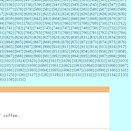
35
] [
536
] [
537
] [
538
] [
539
] [
540
] [
541
] [
542
] [
543
] [
544
] [
545
] [
546
] [
547
] [
548
]
76
] [
577
] [
578
] [
579
] [
580
] [
581
] [
582
] [
583
] [
584
] [
585
] [
586
] [
587
] [
588
] [
589
]
17
] [
618
] [
619
] [
620
] [
621
] [
622
] [
623
] [
624
] [
625
] [
626
] [
627
] [
628
] [
629
] [
630
]
58
] [
659
] [
660
] [
661
] [
662
] [
663
] [
664
] [
665
] [
666
] [
667
] [
668
] [
669
] [
670
] [
671
]
99
] [
700
] [
701
] [
702
] [
703
] [
704
] [
705
] [
706
] [
707
] [
708
] [
709
] [
710
] [
711
] [
712
]
40
] [
741
] [
742
] [
743
] [
744
] [
745
] [
746
] [
747
] [
748
] [
749
] [
750
] [
751
] [
752
] [
753
]
81
] [
782
] [
783
] [
784
] [
785
] [
786
] [
787
] [
788
] [
789
] [
790
] [
791
] [
792
] [
793
] [
794
]
22
] [
823
] [
824
] [
825
] [
826
] [
827
] [
828
] [
829
] [
830
] [
831
] [
832
] [
833
] [
834
] [
835
]
63
] [
864
] [
865
] [
866
] [
867
] [
868
] [
869
] [
870
] [
871
] [
872
] [
873
] [
874
] [
875
] [
876
]
04
] [
905
] [
906
] [
907
] [
908
] [
909
] [
910
] [
911
] [
912
] [
913
] [
914
] [
915
] [
916
] [
917
]
45
] [
946
] [
947
] [
948
] [
949
] [
950
] [
951
] [
952
] [
953
] [
954
] [
955
] [
956
] [
957
] [
958
]
86
] [
987
] [
988
] [
989
] [
990
] [
991
] [
992
] [
993
] [
994
] [
995
] [
996
] [
997
] [
998
] [
999
]
2
] [
1023
] [
1024
] [
1025
] [
1026
] [
1027
] [
1028
] [
1029
] [
1030
] [
1031
] [
1032
] [
1033
]
6
] [
1057
] [
1058
] [
1059
] [
1060
] [
1061
] [
1062
] [
1063
] [
1064
] [
1065
] [
1066
] [
1067
]
0
] [
1091
] [
1092
] [
1093
] [
1094
] [
1095
] [
1096
] [
1097
] [
1098
] [
1099
] [
1100
] [
1101
]
4
] [
1125
] [
1126
] [
1127
] [
1128
] [
1129
] [
1130
] [
1131
] [
1132
] [
1133
] [
1134
] [
1135
]
9
] [
1150
] [
1151
]
f coffee.