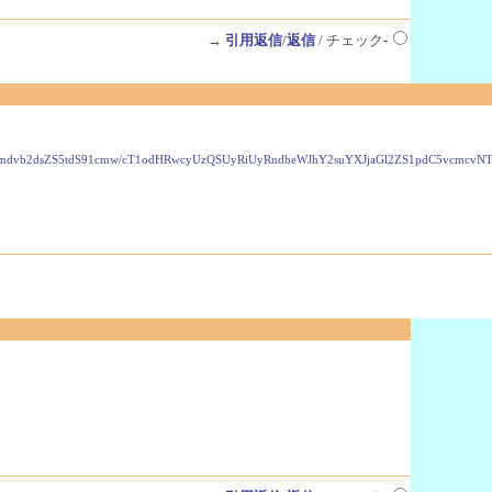
→
引用返信
/
返信
/ チェック-
VzLmdvb2dsZS5tdS91cmw/cT1odHRwcyUzQSUyRiUyRndheWJhY2suYXJjaGl2ZS1pdC5vcmc