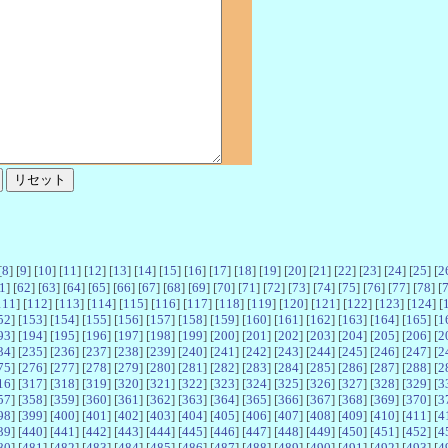
[
8
] [
9
] [
10
] [
11
] [
12
] [
13
] [
14
] [
15
] [
16
] [
17
] [
18
] [
19
] [
20
] [
21
] [
22
] [
23
] [
24
] [
25
] [
2
1
] [
62
] [
63
] [
64
] [
65
] [
66
] [
67
] [
68
] [
69
] [
70
] [
71
] [
72
] [
73
] [
74
] [
75
] [
76
] [
77
] [
78
] [
111
] [
112
] [
113
] [
114
] [
115
] [
116
] [
117
] [
118
] [
119
] [
120
] [
121
] [
122
] [
123
] [
124
] [
52
] [
153
] [
154
] [
155
] [
156
] [
157
] [
158
] [
159
] [
160
] [
161
] [
162
] [
163
] [
164
] [
165
] [
1
93
] [
194
] [
195
] [
196
] [
197
] [
198
] [
199
] [
200
] [
201
] [
202
] [
203
] [
204
] [
205
] [
206
] [
2
34
] [
235
] [
236
] [
237
] [
238
] [
239
] [
240
] [
241
] [
242
] [
243
] [
244
] [
245
] [
246
] [
247
] [
2
75
] [
276
] [
277
] [
278
] [
279
] [
280
] [
281
] [
282
] [
283
] [
284
] [
285
] [
286
] [
287
] [
288
] [
2
16
] [
317
] [
318
] [
319
] [
320
] [
321
] [
322
] [
323
] [
324
] [
325
] [
326
] [
327
] [
328
] [
329
] [
3
57
] [
358
] [
359
] [
360
] [
361
] [
362
] [
363
] [
364
] [
365
] [
366
] [
367
] [
368
] [
369
] [
370
] [
3
98
] [
399
] [
400
] [
401
] [
402
] [
403
] [
404
] [
405
] [
406
] [
407
] [
408
] [
409
] [
410
] [
411
] [
4
39
] [
440
] [
441
] [
442
] [
443
] [
444
] [
445
] [
446
] [
447
] [
448
] [
449
] [
450
] [
451
] [
452
] [
4
80
] [
481
] [
482
] [
483
] [
484
] [
485
] [
486
] [
487
] [
488
] [
489
] [
490
] [
491
] [
492
] [
493
] [
4