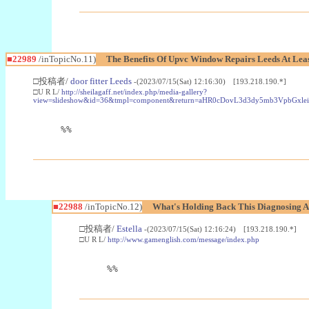
■22989
/inTopicNo.11)
The Benefits Of Upvc Window Repairs Leeds At Leas
□投稿者/
door fitter Leeds
-(2023/07/15(Sat) 12:16:30) [193.218.190.*]
□U R L/
http://sheilagaff.net/index.php/media-gallery?
view=slideshow&id=36&tmpl=component&return=aHR0cDovL3d3dy5mb3Vpb
%%
■22988
/inTopicNo.12)
What's Holding Back This Diagnosing A
□投稿者/
Estella
-(2023/07/15(Sat) 12:16:24) [193.218.190.*]
□U R L/
http://www.gamenglish.com/message/index.php
%%