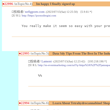
■22996
/inTopicNo.4)
Im happy I finally signed up
□投稿者/
nefigporn.com
-(2023/07/15(Sat) 12:25:50) [5.9.61.*]
□U R L/
http://https://pornodergisi.com
You really make it seem so easy with your pre
■22995
/inTopicNo.5)
Data Sdy Tips From The Best In The Indu
□投稿者/
Lamont
-(2023/07/15(Sat) 12:23:42) [193.218.190.*]
□U R L/
http://es-eventmarketing.com/url?q=https%3A%2F%2Fjamssp
%%
■22994
/inTopicNo.6)
Learn About Tetrahydrocannabinol Sho