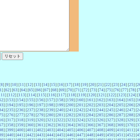
[
8
] [
9
] [
10
] [
11
] [
12
] [
13
] [
14
] [
15
] [
16
] [
17
] [
18
] [
19
] [
20
] [
21
] [
22
] [
23
] [
24
] [
25
] [
2
1
] [
62
] [
63
] [
64
] [
65
] [
66
] [
67
] [
68
] [
69
] [
70
] [
71
] [
72
] [
73
] [
74
] [
75
] [
76
] [
77
] [
78
] [
111
] [
112
] [
113
] [
114
] [
115
] [
116
] [
117
] [
118
] [
119
] [
120
] [
121
] [
122
] [
123
] [
124
] [
52
] [
153
] [
154
] [
155
] [
156
] [
157
] [
158
] [
159
] [
160
] [
161
] [
162
] [
163
] [
164
] [
165
] [
1
93
] [
194
] [
195
] [
196
] [
197
] [
198
] [
199
] [
200
] [
201
] [
202
] [
203
] [
204
] [
205
] [
206
] [
2
34
] [
235
] [
236
] [
237
] [
238
] [
239
] [
240
] [
241
] [
242
] [
243
] [
244
] [
245
] [
246
] [
247
] [
2
75
] [
276
] [
277
] [
278
] [
279
] [
280
] [
281
] [
282
] [
283
] [
284
] [
285
] [
286
] [
287
] [
288
] [
2
16
] [
317
] [
318
] [
319
] [
320
] [
321
] [
322
] [
323
] [
324
] [
325
] [
326
] [
327
] [
328
] [
329
] [
3
57
] [
358
] [
359
] [
360
] [
361
] [
362
] [
363
] [
364
] [
365
] [
366
] [
367
] [
368
] [
369
] [
370
] [
3
98
] [
399
] [
400
] [
401
] [
402
] [
403
] [
404
] [
405
] [
406
] [
407
] [
408
] [
409
] [
410
] [
411
] [
4
39
] [
440
] [
441
] [
442
] [
443
] [
444
] [
445
] [
446
] [
447
] [
448
] [
449
] [
450
] [
451
] [
452
] [
4
80
] [
481
] [
482
] [
483
] [
484
] [
485
] [
486
] [
487
] [
488
] [
489
] [
490
] [
491
] [
492
] [
493
] [
4