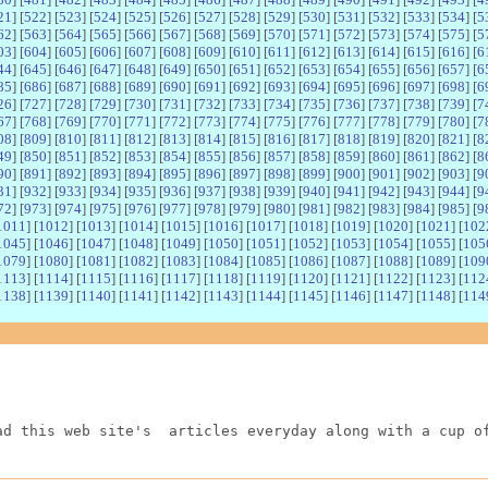
21
] [
522
] [
523
] [
524
] [
525
] [
526
] [
527
] [
528
] [
529
] [
530
] [
531
] [
532
] [
533
] [
534
] [
5
62
] [
563
] [
564
] [
565
] [
566
] [
567
] [
568
] [
569
] [
570
] [
571
] [
572
] [
573
] [
574
] [
575
] [
5
03
] [
604
] [
605
] [
606
] [
607
] [
608
] [
609
] [
610
] [
611
] [
612
] [
613
] [
614
] [
615
] [
616
] [
6
44
] [
645
] [
646
] [
647
] [
648
] [
649
] [
650
] [
651
] [
652
] [
653
] [
654
] [
655
] [
656
] [
657
] [
6
85
] [
686
] [
687
] [
688
] [
689
] [
690
] [
691
] [
692
] [
693
] [
694
] [
695
] [
696
] [
697
] [
698
] [
6
26
] [
727
] [
728
] [
729
] [
730
] [
731
] [
732
] [
733
] [
734
] [
735
] [
736
] [
737
] [
738
] [
739
] [
7
67
] [
768
] [
769
] [
770
] [
771
] [
772
] [
773
] [
774
] [
775
] [
776
] [
777
] [
778
] [
779
] [
780
] [
7
08
] [
809
] [
810
] [
811
] [
812
] [
813
] [
814
] [
815
] [
816
] [
817
] [
818
] [
819
] [
820
] [
821
] [
8
49
] [
850
] [
851
] [
852
] [
853
] [
854
] [
855
] [
856
] [
857
] [
858
] [
859
] [
860
] [
861
] [
862
] [
8
90
] [
891
] [
892
] [
893
] [
894
] [
895
] [
896
] [
897
] [
898
] [
899
] [
900
] [
901
] [
902
] [
903
] [
9
31
] [
932
] [
933
] [
934
] [
935
] [
936
] [
937
] [
938
] [
939
] [
940
] [
941
] [
942
] [
943
] [
944
] [
9
72
] [
973
] [
974
] [
975
] [
976
] [
977
] [
978
] [
979
] [
980
] [
981
] [
982
] [
983
] [
984
] [
985
] [
9
1011
] [
1012
] [
1013
] [
1014
] [
1015
] [
1016
] [
1017
] [
1018
] [
1019
] [
1020
] [
1021
] [
102
1045
] [
1046
] [
1047
] [
1048
] [
1049
] [
1050
] [
1051
] [
1052
] [
1053
] [
1054
] [
1055
] [
105
1079
] [
1080
] [
1081
] [
1082
] [
1083
] [
1084
] [
1085
] [
1086
] [
1087
] [
1088
] [
1089
] [
109
1113
] [
1114
] [
1115
] [
1116
] [
1117
] [
1118
] [
1119
] [
1120
] [
1121
] [
1122
] [
1123
] [
112
1138
] [
1139
] [
1140
] [
1141
] [
1142
] [
1143
] [
1144
] [
1145
] [
1146
] [
1147
] [
1148
] [
114
ad this web site's  articles everyday along with a cup o