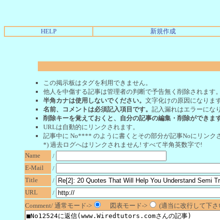
HELP
新規作成
この掲示板はタグを利用できません。
他人を中傷する記事は管理者の判断で予告無く削除されます
半角カナは使用しないでください。
文字化けの原因になりま
名前、コメントは必須記入項目です。
記入漏れはエラーにな
削除キーを覚えておくと、自分の記事の編集・削除ができま
URLは自動的にリンクされます。
記事中に No**** のように書くとその部分が記事Noにリンクさ
*) 過去ログへはリンクされません! すべて半角英数字で!
Name
/
E-Mail
/
Title
/
URL
/
Comment/ 通常モード->
図表モード->
(適当に改行して下さい