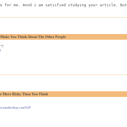
o for me. Annd i am satisfied studying your article. But
o Make You Think About The Other People
.*]
1
e More Risky Than You Think
www.topsthcshop.com%2F