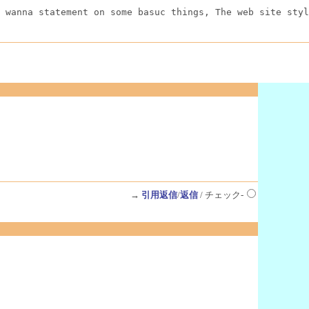
 wanna statement on some basuc things, The web site styl
→
引用返信
/
返信
/ チェック-