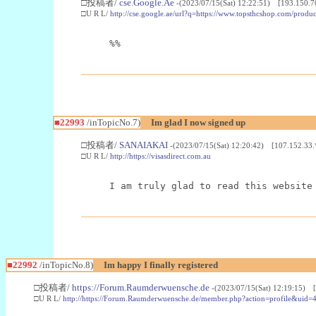
□投稿者/
cse.Google.Ae
-(2023/07/15(Sat) 12:22:51) [193.150.7
□U R L/
http://cse.google.ae/url?q=https://www.topsthcshop.com/produc
%%
■22993
/inTopicNo.7)
Im glad I now signed up
□投稿者/
SANAIAKAI
-(2023/07/15(Sat) 12:20:42) [107.152.33.
□U R L/
http://https://visasdirect.com.au
I am truly glad to read this website
■22992
/inTopicNo.8)
Im happy I finally registered
□投稿者/
https://Forum.Raumderwuensche.de
-(2023/07/15(Sat) 12:19:15) 
□U R L/
http://https://Forum.Raumderwuensche.de/member.php?action=profile&uid=