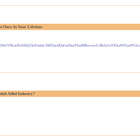
t Once In Your Lifetime
Gxlei10b3V0LmNvbS9jZ2ktYmluL3JlZGlydXJsLmNnaT9odHRwczovL3Rvb2xiYXJxdWVyaW
dult Adhd Industry?