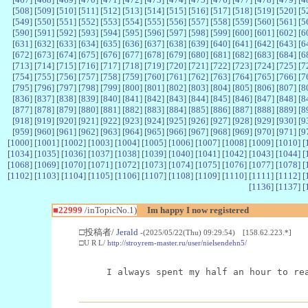
[
508
] [
509
] [
510
] [
511
] [
512
] [
513
] [
514
] [
515
] [
516
] [
517
] [
518
] [
519
] [
520
] [
5
[
549
] [
550
] [
551
] [
552
] [
553
] [
554
] [
555
] [
556
] [
557
] [
558
] [
559
] [
560
] [
561
] [
5
[
590
] [
591
] [
592
] [
593
] [
594
] [
595
] [
596
] [
597
] [
598
] [
599
] [
600
] [
601
] [
602
] [
6
[
631
] [
632
] [
633
] [
634
] [
635
] [
636
] [
637
] [
638
] [
639
] [
640
] [
641
] [
642
] [
643
] [
6
[
672
] [
673
] [
674
] [
675
] [
676
] [
677
] [
678
] [
679
] [
680
] [
681
] [
682
] [
683
] [
684
] [
6
[
713
] [
714
] [
715
] [
716
] [
717
] [
718
] [
719
] [
720
] [
721
] [
722
] [
723
] [
724
] [
725
] [
7
[
754
] [
755
] [
756
] [
757
] [
758
] [
759
] [
760
] [
761
] [
762
] [
763
] [
764
] [
765
] [
766
] [
7
[
795
] [
796
] [
797
] [
798
] [
799
] [
800
] [
801
] [
802
] [
803
] [
804
] [
805
] [
806
] [
807
] [
8
[
836
] [
837
] [
838
] [
839
] [
840
] [
841
] [
842
] [
843
] [
844
] [
845
] [
846
] [
847
] [
848
] [
8
[
877
] [
878
] [
879
] [
880
] [
881
] [
882
] [
883
] [
884
] [
885
] [
886
] [
887
] [
888
] [
889
] [
8
[
918
] [
919
] [
920
] [
921
] [
922
] [
923
] [
924
] [
925
] [
926
] [
927
] [
928
] [
929
] [
930
] [
9
[
959
] [
960
] [
961
] [
962
] [
963
] [
964
] [
965
] [
966
] [
967
] [
968
] [
969
] [
970
] [
971
] [
9
[
1000
] [
1001
] [
1002
] [
1003
] [
1004
] [
1005
] [
1006
] [
1007
] [
1008
] [
1009
] [
1010
] [
[
1034
] [
1035
] [
1036
] [
1037
] [
1038
] [
1039
] [
1040
] [
1041
] [
1042
] [
1043
] [
1044
] [
[
1068
] [
1069
] [
1070
] [
1071
] [
1072
] [
1073
] [
1074
] [
1075
] [
1076
] [
1077
] [
1078
] [
[
1102
] [
1103
] [
1104
] [
1105
] [
1106
] [
1107
] [
1108
] [
1109
] [
1110
] [
1111
] [
1112
] [
[
1136
] [
1137
] [
■22999
/inTopicNo.1)
Im happy I now registered
□投稿者/
Jerald
-(2025/05/22(Thu) 09:29:54) [158.62.223.*]
□U R L/
http://stroyrem-master.ru/user/nielsendehn5/
I always spent my half an hour to re