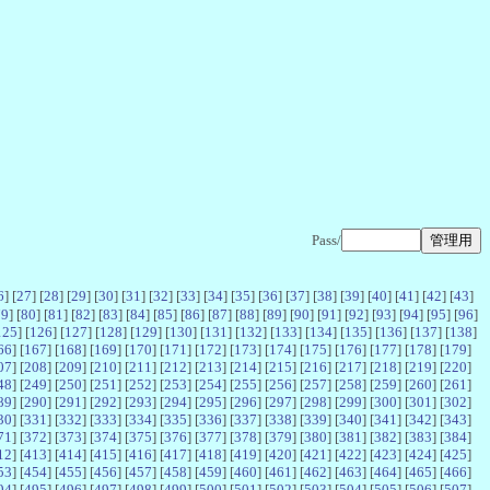
Pass/
6
] [
27
] [
28
] [
29
] [
30
] [
31
] [
32
] [
33
] [
34
] [
35
] [
36
] [
37
] [
38
] [
39
] [
40
] [
41
] [
42
] [
43
]
79
] [
80
] [
81
] [
82
] [
83
] [
84
] [
85
] [
86
] [
87
] [
88
] [
89
] [
90
] [
91
] [
92
] [
93
] [
94
] [
95
] [
96
]
125
] [
126
] [
127
] [
128
] [
129
] [
130
] [
131
] [
132
] [
133
] [
134
] [
135
] [
136
] [
137
] [
138
]
66
] [
167
] [
168
] [
169
] [
170
] [
171
] [
172
] [
173
] [
174
] [
175
] [
176
] [
177
] [
178
] [
179
]
07
] [
208
] [
209
] [
210
] [
211
] [
212
] [
213
] [
214
] [
215
] [
216
] [
217
] [
218
] [
219
] [
220
]
48
] [
249
] [
250
] [
251
] [
252
] [
253
] [
254
] [
255
] [
256
] [
257
] [
258
] [
259
] [
260
] [
261
]
89
] [
290
] [
291
] [
292
] [
293
] [
294
] [
295
] [
296
] [
297
] [
298
] [
299
] [
300
] [
301
] [
302
]
30
] [
331
] [
332
] [
333
] [
334
] [
335
] [
336
] [
337
] [
338
] [
339
] [
340
] [
341
] [
342
] [
343
]
71
] [
372
] [
373
] [
374
] [
375
] [
376
] [
377
] [
378
] [
379
] [
380
] [
381
] [
382
] [
383
] [
384
]
12
] [
413
] [
414
] [
415
] [
416
] [
417
] [
418
] [
419
] [
420
] [
421
] [
422
] [
423
] [
424
] [
425
]
53
] [
454
] [
455
] [
456
] [
457
] [
458
] [
459
] [
460
] [
461
] [
462
] [
463
] [
464
] [
465
] [
466
]
94
] [
495
] [
496
] [
497
] [
498
] [
499
] [
500
] [
501
] [
502
] [
503
] [
504
] [
505
] [
506
] [
507
]