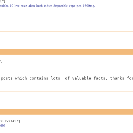
0.*]
t/delta-10-live-resin-alien-kush-indica-disposable-vape-pen-1600mg/
*]
 posts which contains lots  of valuable facts, thanks fo
[38.153.141.*]
4693