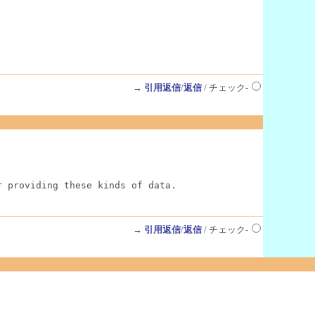
→
引用返信
/
返信
/ チェック-
r providing these kinds of data.
→
引用返信
/
返信
/ チェック-