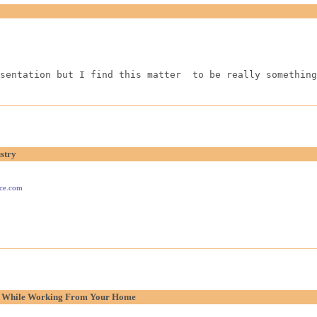
sentation but I find this matter  to be really something
stry
ace.com
p While Working From Your Home