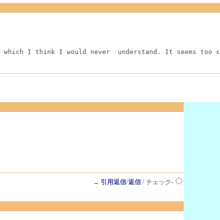
 which I think I would never  understand. It seems too c
→
引用返信
/
返信
/ チェック-