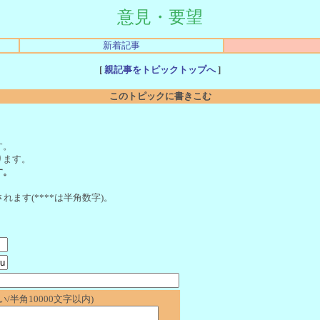
意見・要望
新着記事
[
親記事をトピックトップへ
]
このトピックに書きこむ
。
す。
ります。
す。
れます(****は半角数字)。
/半角10000文字以内)