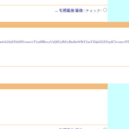
→
引用返信
/
返信
/ チェック-
VzLmdvb2dsZS5tdS91cmw/cT1odHRwcyUzQSUyRiUyRndheWJhY2suYXJjaGl2ZS1pdC5vcmc