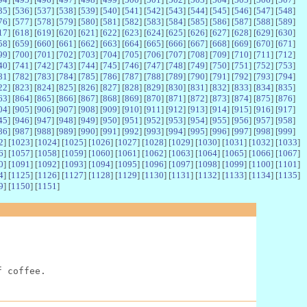
35
] [
536
] [
537
] [
538
] [
539
] [
540
] [
541
] [
542
] [
543
] [
544
] [
545
] [
546
] [
547
] [
548
]
76
] [
577
] [
578
] [
579
] [
580
] [
581
] [
582
] [
583
] [
584
] [
585
] [
586
] [
587
] [
588
] [
589
]
17
] [
618
] [
619
] [
620
] [
621
] [
622
] [
623
] [
624
] [
625
] [
626
] [
627
] [
628
] [
629
] [
630
]
58
] [
659
] [
660
] [
661
] [
662
] [
663
] [
664
] [
665
] [
666
] [
667
] [
668
] [
669
] [
670
] [
671
]
99
] [
700
] [
701
] [
702
] [
703
] [
704
] [
705
] [
706
] [
707
] [
708
] [
709
] [
710
] [
711
] [
712
]
40
] [
741
] [
742
] [
743
] [
744
] [
745
] [
746
] [
747
] [
748
] [
749
] [
750
] [
751
] [
752
] [
753
]
81
] [
782
] [
783
] [
784
] [
785
] [
786
] [
787
] [
788
] [
789
] [
790
] [
791
] [
792
] [
793
] [
794
]
22
] [
823
] [
824
] [
825
] [
826
] [
827
] [
828
] [
829
] [
830
] [
831
] [
832
] [
833
] [
834
] [
835
]
63
] [
864
] [
865
] [
866
] [
867
] [
868
] [
869
] [
870
] [
871
] [
872
] [
873
] [
874
] [
875
] [
876
]
04
] [
905
] [
906
] [
907
] [
908
] [
909
] [
910
] [
911
] [
912
] [
913
] [
914
] [
915
] [
916
] [
917
]
45
] [
946
] [
947
] [
948
] [
949
] [
950
] [
951
] [
952
] [
953
] [
954
] [
955
] [
956
] [
957
] [
958
]
86
] [
987
] [
988
] [
989
] [
990
] [
991
] [
992
] [
993
] [
994
] [
995
] [
996
] [
997
] [
998
] [
999
]
2
] [
1023
] [
1024
] [
1025
] [
1026
] [
1027
] [
1028
] [
1029
] [
1030
] [
1031
] [
1032
] [
1033
]
6
] [
1057
] [
1058
] [
1059
] [
1060
] [
1061
] [
1062
] [
1063
] [
1064
] [
1065
] [
1066
] [
1067
]
0
] [
1091
] [
1092
] [
1093
] [
1094
] [
1095
] [
1096
] [
1097
] [
1098
] [
1099
] [
1100
] [
1101
]
4
] [
1125
] [
1126
] [
1127
] [
1128
] [
1129
] [
1130
] [
1131
] [
1132
] [
1133
] [
1134
] [
1135
]
9
] [
1150
] [
1151
]
f coffee.