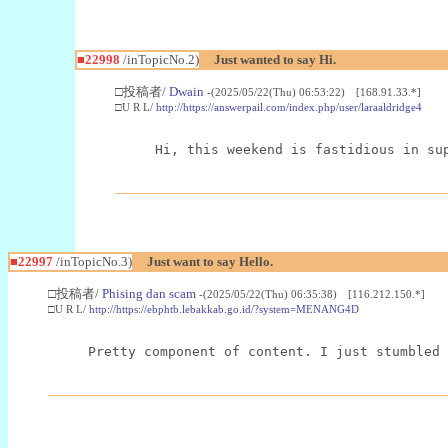
■22998
/inTopicNo.2)
Just wanted to say Hi.
□投稿者/
Dwain
-(2025/05/22(Thu) 06:53:22) [168.91.33.*]
□U R L/
http://https://answerpail.com/index.php/user/laraaldridge4
Hi, this weekend is fastidious in su
■22997
/inTopicNo.3)
Just want to say Hello.
□投稿者/
Phising dan scam
-(2025/05/22(Thu) 06:35:38) [116.212.150.*]
□U R L/
http://https://ebphtb.lebakkab.go.id/?system=MENANG4D
Pretty component of content. I just stumbled 