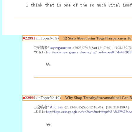
I think that is one of the so much vital inmf
■22991
/inTopicNo.9)
12 Stats About Situs Togel Terpercaya T
□投稿者/
myvrgame.cn
-(2023/07/15(Sat) 12:17:40) [193.150.70
□U R L/
http://www.myvrgame.cn/home.php?mod=space&uid=477809
%%
■22990
/inTopicNo.10)
Why Shop Tetrahydrocannabinol Can B
□投稿者/
Andreas
-(2023/07/15(Sat) 12:16:46) [193.218.190.*]
□U R L/
http://https://cse.google.rw/url?sa=t&url=https%3A%2F%2F
%%