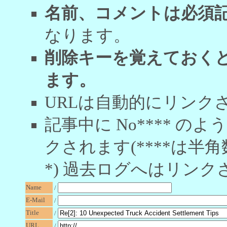
名前、コメントは必須
なります。
削除キーを覚えておく
ます。
URLは自動的にリンク
記事中に No**** 
クされます(****は半角
*) 過去ログへはリンク
Name
/
E-Mail
/
Title
/
URL
/