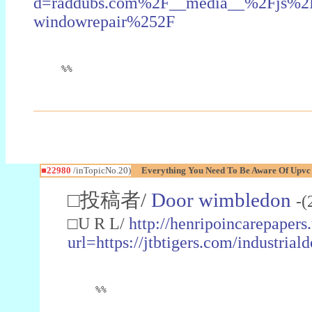
d=raddubs.com%2F__media__%2Fjs%2Fn
windowrepair%252F
%%
■22980
/inTopicNo.20)
Everything You Need To Be Aware Of Upv
□投稿者/
Door wimbledon
-(
□U R L/
http://henripoincarepapers
url=https://jtbtigers.com/industr
%%