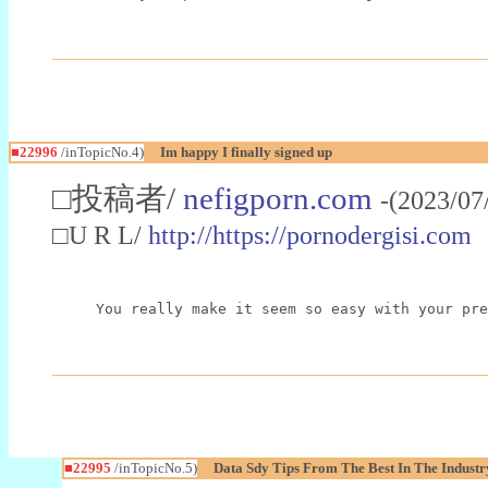
■22996
/inTopicNo.4)
Im happy I finally signed up
□投稿者/
nefigporn.com
-(2023/07
□U R L/
http://https://pornodergisi.com
You really make it seem so easy with your pre
■22995
/inTopicNo.5)
Data Sdy Tips From The Best In The Industr