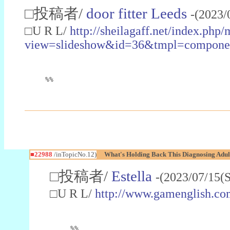
□投稿者/
door fitter Leeds
-(2023/
□U R L/
http://sheilagaff.net/index.php/
view=slideshow&id=36&tmpl=comp
%%
■22988
/inTopicNo.12)
What's Holding Back This Diagnosing Adul
□投稿者/
Estella
-(2023/07/15(
□U R L/
http://www.gamenglish.co
%%