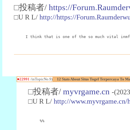
□投稿者/
https://Forum.Raumder
□U R L/
http://https://Forum.Raumder
I think that is one of the so much vital inmf
■22991
/inTopicNo.9)
12 Stats About Situs Togel Terpercaya To M
□投稿者/
myvrgame.cn
-(2023
□U R L/
http://www.myvrgame.cn
%%