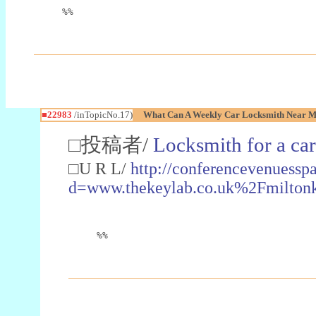
%%
■22983
/inTopicNo.17)
What Can A Weekly Car Locksmith Near Me
□投稿者/
Locksmith for a car
□U R L/
http://conferencevenuessp
d=www.thekeylab.co.uk%2Fmiltonk
%%