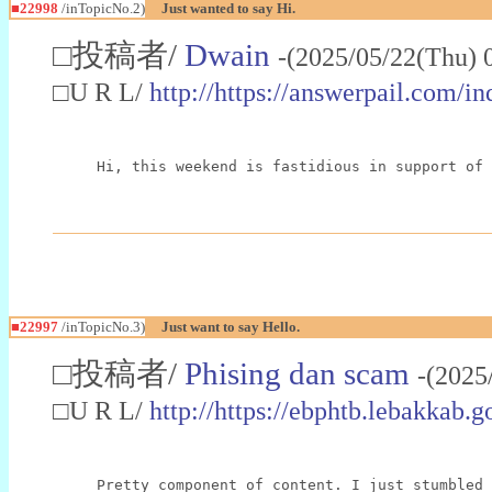
■22998
/inTopicNo.2)
Just wanted to say Hi.
□投稿者/
Dwain
-(2025/05/22(Thu) 
□U R L/
http://https://answerpail.com/i
Hi, this weekend is fastidious in support of 
■22997
/inTopicNo.3)
Just want to say Hello.
□投稿者/
Phising dan scam
-(2025
□U R L/
http://https://ebphtb.lebakk
Pretty component of content. I just stumbled 