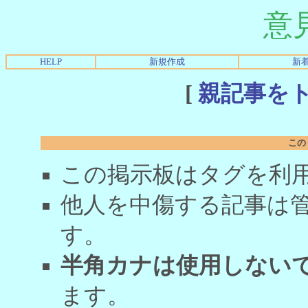
意
HELP
新規作成
新
[
親記事を
この
この掲示板はタグを利
他人を中傷する記事は
す。
半角カナは使用しない
ます。