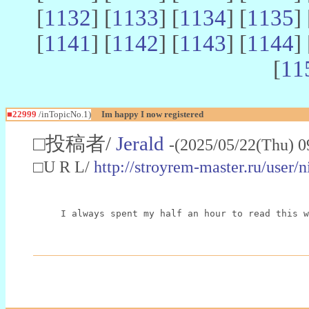
[
1132
] [
1133
] [
1134
] [
1135
] 
[
1141
] [
1142
] [
1143
] [
1144
] 
[
11
■22999
/inTopicNo.1)
Im happy I now registered
□投稿者/
Jerald
-(2025/05/22(Thu) 0
□U R L/
http://stroyrem-master.ru/user/
I always spent my half an hour to read this w