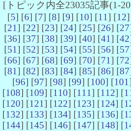
[トピック内全23035記事(1-20 
[
5
] [
6
] [
7
] [
8
] [
9
] [
10
] [
11
] [
12
]
[
21
] [
22
] [
23
] [
24
] [
25
] [
26
] [
27
[
36
] [
37
] [
38
] [
39
] [
40
] [
41
] [
42
[
51
] [
52
] [
53
] [
54
] [
55
] [
56
] [
57
[
66
] [
67
] [
68
] [
69
] [
70
] [
71
] [
72
[
81
] [
82
] [
83
] [
84
] [
85
] [
86
] [
87
[
96
] [
97
] [
98
] [
99
] [
100
] [
101
[
108
] [
109
] [
110
] [
111
] [
112
] [
1
[
120
] [
121
] [
122
] [
123
] [
124
] [
1
[
132
] [
133
] [
134
] [
135
] [
136
] [
1
[
144
] [
145
] [
146
] [
147
] [
148
] [
1