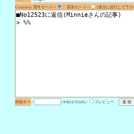
Comment/ 通常モード->
図表モード->
(適当に改行して下さい
削除キー
/
/
プレビュー
(半角8文字以内)