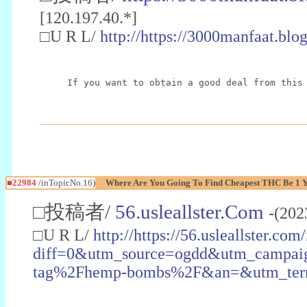
[120.197.40.*]
□U R L/
http://https://3000manfaat.blo
If you want to obtain a good deal from this
■22984
/inTopicNo.16)
Where Are You Going To Find Cheapest THC Be 1 
□投稿者/
56.usleallster.Com
-(202
□U R L/
http://https://56.usleallster.com
diff=0&utm_source=ogdd&utm_campai
tag%2Fhemp-bombs%2F&an=&utm_ter