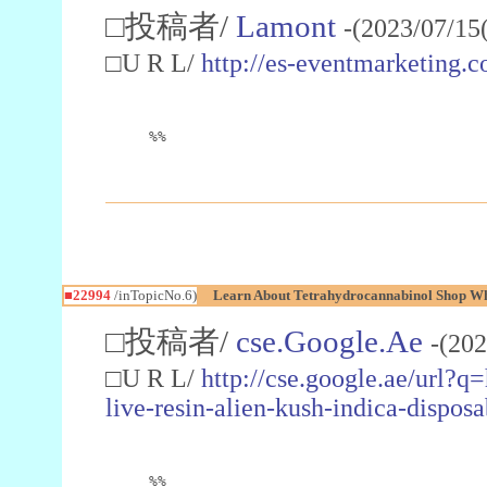
□投稿者/
Lamont
-(2023/07/15
□U R L/
http://es-eventmarketin
%%
■22994
/inTopicNo.6)
Learn About Tetrahydrocannabinol Shop W
□投稿者/
cse.Google.Ae
-(202
□U R L/
http://cse.google.ae/url?q
live-resin-alien-kush-indica-dispo
%%