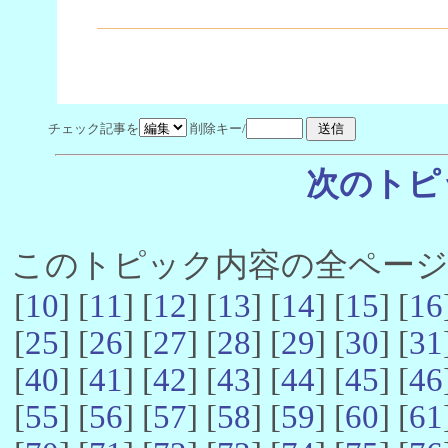
チェック記事を
削除キー/
次のトピ
このトピック内容の全ページ数 
[
10
] [
11
] [
12
] [
13
] [
14
] [
15
] [
16
[
25
] [
26
] [
27
] [
28
] [
29
] [
30
] [
31
[
40
] [
41
] [
42
] [
43
] [
44
] [
45
] [
46
[
55
] [
56
] [
57
] [
58
] [
59
] [
60
] [
61