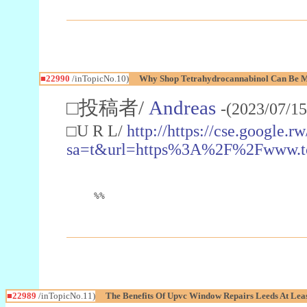
■22990
/inTopicNo.10)
Why Shop Tetrahydrocannabinol Can Be M
□投稿者/
Andreas
-(2023/07/15
□U R L/
http://https://cse.google.rw
sa=t&url=https%3A%2F%2Fwww.t
%%
■22989
/inTopicNo.11)
The Benefits Of Upvc Window Repairs Leeds At Leas