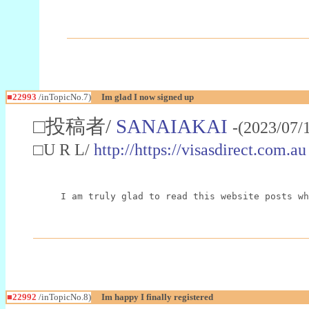
■22993
/inTopicNo.7)
Im glad I now signed up
□投稿者/
SANAIAKAI
-(2023/07/
□U R L/
http://https://visasdirect.com.au
I am truly glad to read this website posts wh
■22992
/inTopicNo.8)
Im happy I finally registered