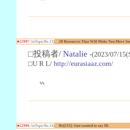
■22987
/inTopicNo.13)
20 Resources That Will Make You More Succ
□投稿者/
Natalie
-(2023/07/15(
□U R L/
http://eurasiaaz.com/
%%
■22986
/inTopicNo.14)
Re[231]: Just wanted to say Hi.