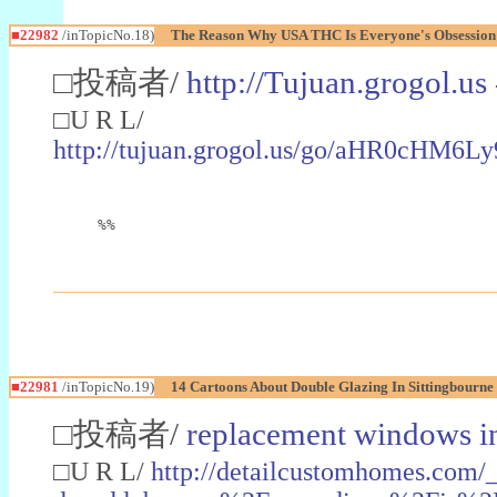
■22982
/inTopicNo.18)
The Reason Why USA THC Is Everyone's Obsession
□投稿者/
http://Tujuan.grogol.us
□U R L/
http://tujuan.grogol.us/go/aHR0
%%
■22981
/inTopicNo.19)
14 Cartoons About Double Glazing In Sittingbourne
□投稿者/
replacement windows in
□U R L/
http://detailcustomhomes.com/