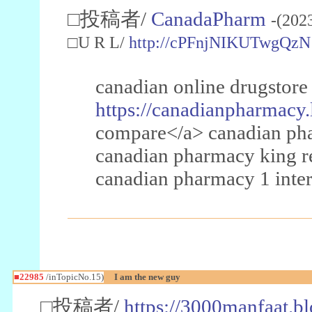
□投稿者/
CanadaPharm
-(202
□U R L/
http://cPFnjNIKUTwgQzN
canadian online drugstore
https://canadianpharmacy.
compare</a> canadian pha
canadian pharmacy king 
canadian pharmacy 1 inter
■22985
/inTopicNo.15)
I am the new guy
□投稿者/
https://3000manfaat.b