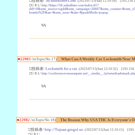
□投稿者/
56.usleallster.Com
-(2023/07/15(Sat) 12:10:59) [193.218.
□U R L/
http://https://56.usleallster.com/index/d1?
diff=0&utm_source=ogdd&utm_campaign=26607&utm_content=&utm_cl
bombs%2F&an=&utm_term=&site=&pushMode=popup
%%
■22983
/inTopicNo.17)
What Can A Weekly Car Locksmith Near Me
□投稿者/
Locksmith for a car
-(2023/07/15(Sat) 12:10:32) [193.150.
□U R L/
http://conferencevenuesspain.net/__media__/js/netsoltrademark
%%
■22982
/inTopicNo.18)
The Reason Why USA THC Is Everyone's Ob
□投稿者/
http://Tujuan.grogol.us
-(2023/07/15(Sat) 12:10:15) [193.
□U R L/