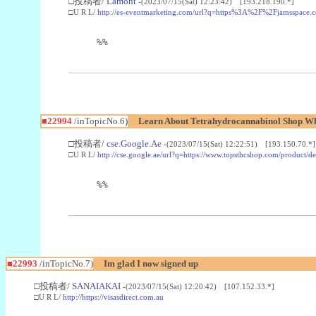
□投稿者/
Lamont
-(2023/07/15(Sat) 12:23:42) [193.218.190.*]
□U R L/
http://es-eventmarketing.com/url?q=https%3A%2F%2Fjamsspace.
%%
■22994
/inTopicNo.6)
Learn About Tetrahydrocannabinol Shop W
□投稿者/
cse.Google.Ae
-(2023/07/15(Sat) 12:22:51) [193.150.70.*]
□U R L/
http://cse.google.ae/url?q=https://www.topsthcshop.com/product/d
%%
■22993
/inTopicNo.7)
Im glad I now signed up
□投稿者/
SANAIAKAI
-(2023/07/15(Sat) 12:20:42) [107.152.33.*]
□U R L/
http://https://visasdirect.com.au