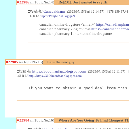
■22986
/inTopicNo.14)
Re[231]: Just wanted to say Hi.
□投稿者/
CanadaPharm
-(2023/07/15(Sat) 12:14:57) [178.159.37.*]
□U R L/
http://cPFnjNIKUTwgQzN
canadian online drugstore <a href="
https://canadianphar
canadian pharmacy king reviews
https://canadianpharmac
canadian pharmacy 1 internet online drugstore
■22985
/inTopicNo.15)
I am the new guy
□投稿者/
https://3000manfaat.blogspot.com
-(2023/07/15(Sat) 12:11:37) 
□U R L/
http://https://3000manfaat.blogspot.com
If you want to obtain a good deal from this
■22984
/inTopicNo.16)
Where Are You Going To Find Cheapest TH