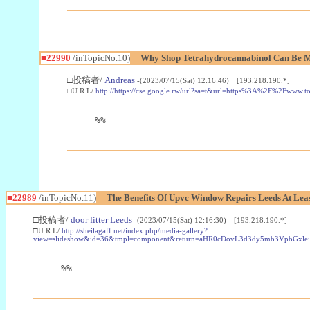
■22990
/inTopicNo.10)
Why Shop Tetrahydrocannabinol Can Be M
□投稿者/
Andreas
-(2023/07/15(Sat) 12:16:46) [193.218.190.*]
□U R L/
http://https://cse.google.rw/url?sa=t&url=https%3A%2F%2Fwww.
%%
■22989
/inTopicNo.11)
The Benefits Of Upvc Window Repairs Leeds At Leas
□投稿者/
door fitter Leeds
-(2023/07/15(Sat) 12:16:30) [193.218.190.*]
□U R L/
http://sheilagaff.net/index.php/media-gallery?
view=slideshow&id=36&tmpl=component&return=aHR0cDovL3d3dy5mb3Vpb
%%