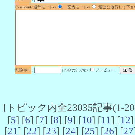
Comment/ 通常モード->
図表モード->
(適当に改行して下さい
削除キー
/
/
プレビュー
(半角8文字以内)
[トピック内全23035記事(1-20 
[
5
] [
6
] [
7
] [
8
] [
9
] [
10
] [
11
] [
12
]
[
21
] [
22
] [
23
] [
24
] [
25
] [
26
] [
27