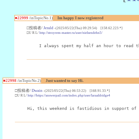
■22999
/inTopicNo.1)
Im happy I now registered
□投稿者/
Jerald
-(2025/05/22(Thu) 09:29:54) [158.62.223.*]
□U R L/
http://stroyrem-master.ru/user/nielsendehn5/
I always spent my half an hour to read t
■22998
/inTopicNo.2)
Just wanted to say Hi.
□投稿者/
Dwain
-(2025/05/22(Thu) 06:53:22) [168.91.33.*]
□U R L/
http://https://answerpail.com/index.php/user/laraaldridge4
Hi, this weekend is fastidious in support of 