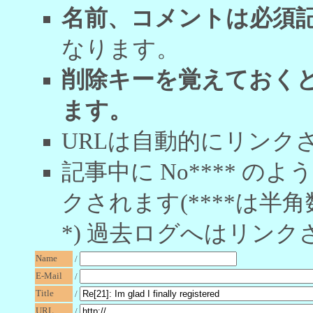
名前、コメントは必須
なります。
削除キーを覚えておく
ます。
URLは自動的にリンク
記事中に No**** 
クされます(****は半角
*) 過去ログへはリンク
Name
/
E-Mail
/
Title
/
URL
/