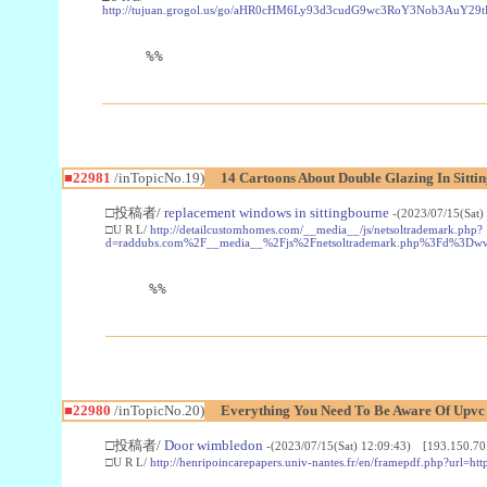
http://tujuan.grogol.us/go/aHR0cHM6Ly93d3cudG9wc3RoY3Nob3A
%%
■22981
/inTopicNo.19)
14 Cartoons About Double Glazing In Sitti
□投稿者/
replacement windows in sittingbourne
-(2023/07/15(Sat)
□U R L/
http://detailcustomhomes.com/__media__/js/netsoltrademark.php?
d=raddubs.com%2F__media__%2Fjs%2Fnetsoltrademark.php%3Fd%3Dwww
%%
■22980
/inTopicNo.20)
Everything You Need To Be Aware Of Upv
□投稿者/
Door wimbledon
-(2023/07/15(Sat) 12:09:43) [193.150.70
□U R L/
http://henripoincarepapers.univ-nantes.fr/en/framepdf.php?url=ht