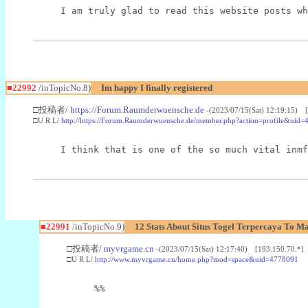
I am truly glad to read this website posts wh
■22992
/inTopicNo.8)
Im happy I finally registered
□投稿者/
https://Forum.Raumderwuensche.de
-(2023/07/15(Sat) 12:19:15) 
□U R L/
http://https://Forum.Raumderwuensche.de/member.php?action=profile&uid=
I think that is one of the so much vital inmf
■22991
/inTopicNo.9)
12 Stats About Situs Togel Terpercaya To M
□投稿者/
myvrgame.cn
-(2023/07/15(Sat) 12:17:40) [193.150.70.*]
□U R L/
http://www.myvrgame.cn/home.php?mod=space&uid=4778091
%%