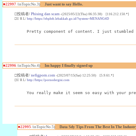
■22997
/inTopicNo.3)
Just want to say Hello.
□投稿者/
Phising dan scam
-(2025/05/22(Thu) 06:35:38) [116.212.150.*]
□U R L/
http://https://ebphtb.lebakkab.go.id/?system=MENANG4D
Pretty component of content. I just stumbled 
■22996
/inTopicNo.4)
Im happy I finally signed up
□投稿者/
nefigporn.com
-(2023/07/15(Sat) 12:25:50) [5.9.61.*]
□U R L/
http://https://pornodergisi.com
You really make it seem so easy with your pre
■22995
/inTopicNo.5)
Data Sdy Tips From The Best In The Industr