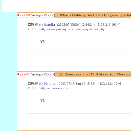
■22988
/inTopicNo.12)
What's Holding Back This Diagnosing Adul
□投稿者/
Estella
-(2023/07/15(Sat) 12:16:24) [193.218.190.*]
□U R L/
http://www.gamenglish.com/message/index.php
%%
■22987
/inTopicNo.13)
20 Resources That Will Make You More Succ
□投稿者/
Natalie
-(2023/07/15(Sat) 12:15:58) [193.218.190.*]
□U R L/
http://eurasiaaz.com/
%%