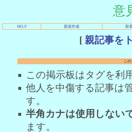
意
HELP
新規作成
新
[
親記事を
この
この掲示板はタグを利
他人を中傷する記事は
す。
半角カナは使用しない
ます。