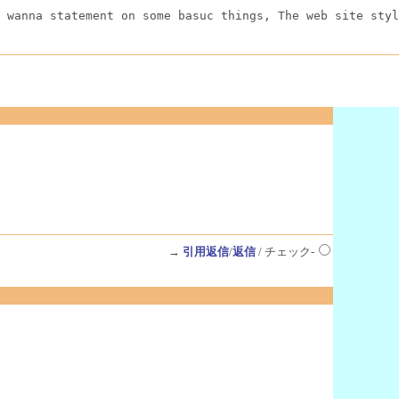
 wanna statement on some basuc things, The web site styl
→
引用返信
/
返信
/ チェック-