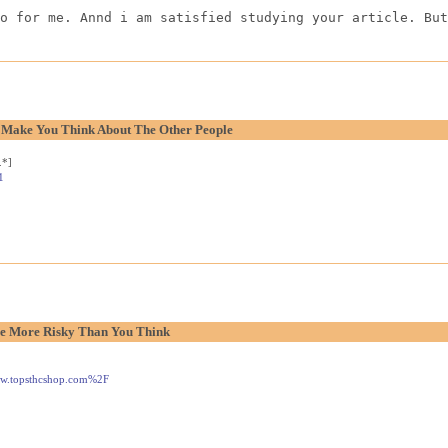
o for me. Annd i am satisfied studying your article. But
o Make You Think About The Other People
.*]
1
e More Risky Than You Think
www.topsthcshop.com%2F