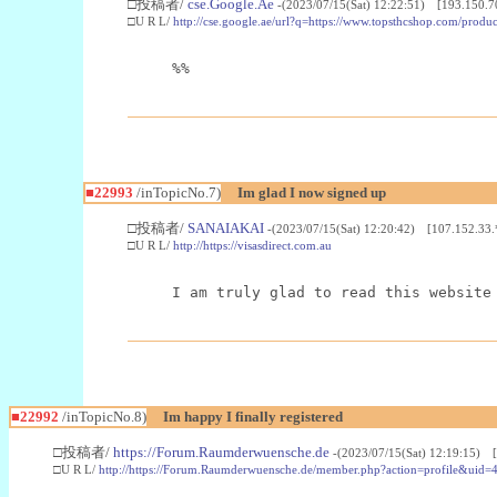
□投稿者/
cse.Google.Ae
-(2023/07/15(Sat) 12:22:51) [193.150.7
□U R L/
http://cse.google.ae/url?q=https://www.topsthcshop.com/produc
%%
■22993
/inTopicNo.7)
Im glad I now signed up
□投稿者/
SANAIAKAI
-(2023/07/15(Sat) 12:20:42) [107.152.33.
□U R L/
http://https://visasdirect.com.au
I am truly glad to read this website
■22992
/inTopicNo.8)
Im happy I finally registered
□投稿者/
https://Forum.Raumderwuensche.de
-(2023/07/15(Sat) 12:19:15) 
□U R L/
http://https://Forum.Raumderwuensche.de/member.php?action=profile&uid=