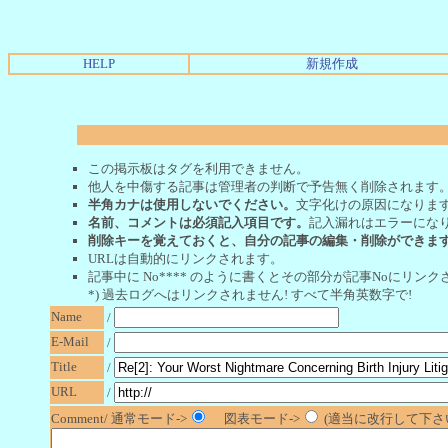
HELP
新規作成
この掲示板はタグを利用できません。
他人を中傷する記事は管理者の判断で予告無く削除されます
半角カナは使用しないでください。
文字化けの原因になりま
名前、コメントは必須記入項目です。
記入漏れはエラーにな
削除キーを覚えておくと、自分の記事の編集・削除ができま
URLは自動的にリンクされます。
記事中に No**** のように書くとその部分が記事Noにリンクさ
*) 過去ログへはリンクされません! すべて半角英数字で!
Name
/
E-Mail
/
Title
/
URL
/
Comment/ 通常モード->
図表モード->
(適当に改行して下さい