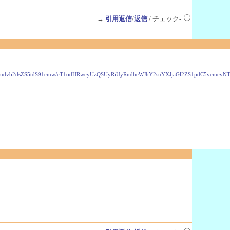
→
引用返信
/
返信
/ チェック-
VzLmdvb2dsZS5tdS91cmw/cT1odHRwcyUzQSUyRiUyRndheWJhY2suYXJjaGl2ZS1pdC5vcmc