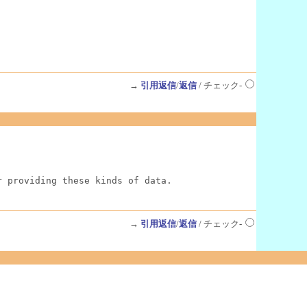
→
引用返信
/
返信
/ チェック-
r providing these kinds of data.
→
引用返信
/
返信
/ チェック-