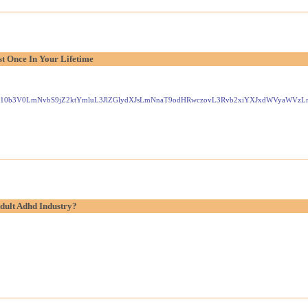
t Once In Your Lifetime
Gxlei10b3V0LmNvbS9jZ2ktYmluL3JlZGlydXJsLmNnaT9odHRwczovL3Rvb2xiYXJxdWVyaW
dult Adhd Industry?