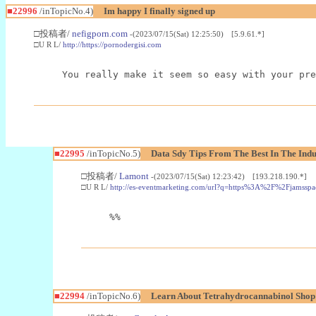
■22996
/inTopicNo.4)
Im happy I finally signed up
□投稿者/
nefigporn.com
-(2023/07/15(Sat) 12:25:50) [5.9.61.*]
□U R L/
http://https://pornodergisi.com
You really make it seem so easy with your pre
■22995
/inTopicNo.5)
Data Sdy Tips From The Best In The Indu
□投稿者/
Lamont
-(2023/07/15(Sat) 12:23:42) [193.218.190.*]
□U R L/
http://es-eventmarketing.com/url?q=https%3A%2F%2Fjamssp
%%
■22994
/inTopicNo.6)
Learn About Tetrahydrocannabinol Sho