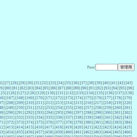
Pass/
6
] [
27
] [
28
] [
29
] [
30
] [
31
] [
32
] [
33
] [
34
] [
35
] [
36
] [
37
] [
38
] [
39
] [
40
] [
41
] [
42
] [
43
]
79
] [
80
] [
81
] [
82
] [
83
] [
84
] [
85
] [
86
] [
87
] [
88
] [
89
] [
90
] [
91
] [
92
] [
93
] [
94
] [
95
] [
96
]
125
] [
126
] [
127
] [
128
] [
129
] [
130
] [
131
] [
132
] [
133
] [
134
] [
135
] [
136
] [
137
] [
138
]
66
] [
167
] [
168
] [
169
] [
170
] [
171
] [
172
] [
173
] [
174
] [
175
] [
176
] [
177
] [
178
] [
179
]
07
] [
208
] [
209
] [
210
] [
211
] [
212
] [
213
] [
214
] [
215
] [
216
] [
217
] [
218
] [
219
] [
220
]
48
] [
249
] [
250
] [
251
] [
252
] [
253
] [
254
] [
255
] [
256
] [
257
] [
258
] [
259
] [
260
] [
261
]
89
] [
290
] [
291
] [
292
] [
293
] [
294
] [
295
] [
296
] [
297
] [
298
] [
299
] [
300
] [
301
] [
302
]
30
] [
331
] [
332
] [
333
] [
334
] [
335
] [
336
] [
337
] [
338
] [
339
] [
340
] [
341
] [
342
] [
343
]
71
] [
372
] [
373
] [
374
] [
375
] [
376
] [
377
] [
378
] [
379
] [
380
] [
381
] [
382
] [
383
] [
384
]
12
] [
413
] [
414
] [
415
] [
416
] [
417
] [
418
] [
419
] [
420
] [
421
] [
422
] [
423
] [
424
] [
425
]
53
] [
454
] [
455
] [
456
] [
457
] [
458
] [
459
] [
460
] [
461
] [
462
] [
463
] [
464
] [
465
] [
466
]
94
] [
495
] [
496
] [
497
] [
498
] [
499
] [
500
] [
501
] [
502
] [
503
] [
504
] [
505
] [
506
] [
507
]