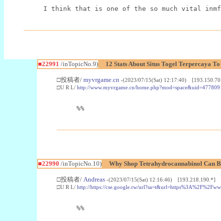
I think that is one of the so much vital inmf
■22991
/inTopicNo.9)
12 Stats About Situs Togel Terpercaya T
□投稿者/
myvrgame.cn
-(2023/07/15(Sat) 12:17:40) [193.150.70
□U R L/
http://www.myvrgame.cn/home.php?mod=space&uid=477809
%%
■22990
/inTopicNo.10)
Why Shop Tetrahydrocannabinol Can B
□投稿者/
Andreas
-(2023/07/15(Sat) 12:16:46) [193.218.190.*]
□U R L/
http://https://cse.google.rw/url?sa=t&url=https%3A%2F%2F
%%