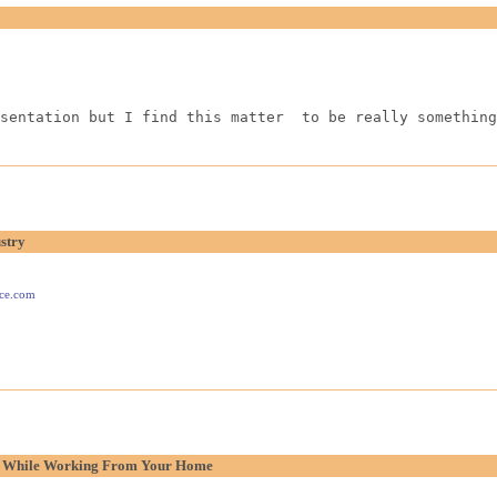
sentation but I find this matter  to be really something
stry
ace.com
p While Working From Your Home