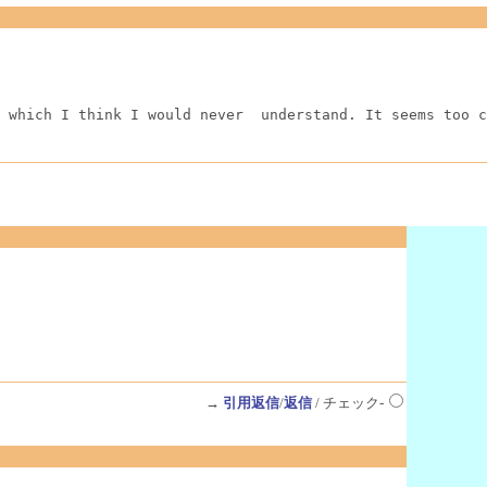
 which I think I would never  understand. It seems too c
→
引用返信
/
返信
/ チェック-