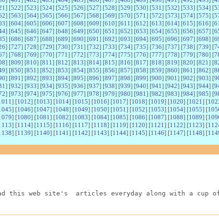
21
] [
522
] [
523
] [
524
] [
525
] [
526
] [
527
] [
528
] [
529
] [
530
] [
531
] [
532
] [
533
] [
534
] [
5
62
] [
563
] [
564
] [
565
] [
566
] [
567
] [
568
] [
569
] [
570
] [
571
] [
572
] [
573
] [
574
] [
575
] [
5
03
] [
604
] [
605
] [
606
] [
607
] [
608
] [
609
] [
610
] [
611
] [
612
] [
613
] [
614
] [
615
] [
616
] [
6
44
] [
645
] [
646
] [
647
] [
648
] [
649
] [
650
] [
651
] [
652
] [
653
] [
654
] [
655
] [
656
] [
657
] [
6
85
] [
686
] [
687
] [
688
] [
689
] [
690
] [
691
] [
692
] [
693
] [
694
] [
695
] [
696
] [
697
] [
698
] [
6
26
] [
727
] [
728
] [
729
] [
730
] [
731
] [
732
] [
733
] [
734
] [
735
] [
736
] [
737
] [
738
] [
739
] [
7
67
] [
768
] [
769
] [
770
] [
771
] [
772
] [
773
] [
774
] [
775
] [
776
] [
777
] [
778
] [
779
] [
780
] [
7
08
] [
809
] [
810
] [
811
] [
812
] [
813
] [
814
] [
815
] [
816
] [
817
] [
818
] [
819
] [
820
] [
821
] [
8
49
] [
850
] [
851
] [
852
] [
853
] [
854
] [
855
] [
856
] [
857
] [
858
] [
859
] [
860
] [
861
] [
862
] [
8
90
] [
891
] [
892
] [
893
] [
894
] [
895
] [
896
] [
897
] [
898
] [
899
] [
900
] [
901
] [
902
] [
903
] [
9
31
] [
932
] [
933
] [
934
] [
935
] [
936
] [
937
] [
938
] [
939
] [
940
] [
941
] [
942
] [
943
] [
944
] [
9
72
] [
973
] [
974
] [
975
] [
976
] [
977
] [
978
] [
979
] [
980
] [
981
] [
982
] [
983
] [
984
] [
985
] [
9
1011
] [
1012
] [
1013
] [
1014
] [
1015
] [
1016
] [
1017
] [
1018
] [
1019
] [
1020
] [
1021
] [
102
1045
] [
1046
] [
1047
] [
1048
] [
1049
] [
1050
] [
1051
] [
1052
] [
1053
] [
1054
] [
1055
] [
105
1079
] [
1080
] [
1081
] [
1082
] [
1083
] [
1084
] [
1085
] [
1086
] [
1087
] [
1088
] [
1089
] [
109
1113
] [
1114
] [
1115
] [
1116
] [
1117
] [
1118
] [
1119
] [
1120
] [
1121
] [
1122
] [
1123
] [
112
1138
] [
1139
] [
1140
] [
1141
] [
1142
] [
1143
] [
1144
] [
1145
] [
1146
] [
1147
] [
1148
] [
114
ad this web site's  articles everyday along with a cup o