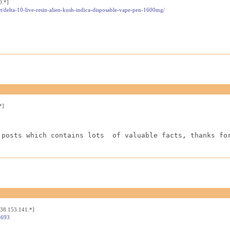
0.*]
t/delta-10-live-resin-alien-kush-indica-disposable-vape-pen-1600mg/
*]
 posts which contains lots  of valuable facts, thanks fo
[38.153.141.*]
4693