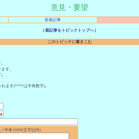
意見・要望
新着記事
[
親記事をトピックトップへ
]
このトピックに書きこむ
。
す。
ります。
す。
れます(****は半角数字)。
/半角10000文字以内)