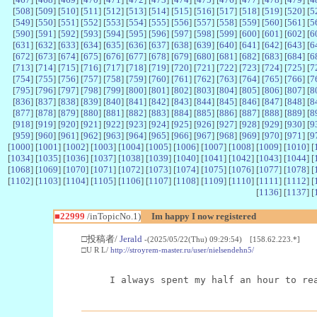
[
508
] [
509
] [
510
] [
511
] [
512
] [
513
] [
514
] [
515
] [
516
] [
517
] [
518
] [
519
] [
520
] [
5
[
549
] [
550
] [
551
] [
552
] [
553
] [
554
] [
555
] [
556
] [
557
] [
558
] [
559
] [
560
] [
561
] [
5
[
590
] [
591
] [
592
] [
593
] [
594
] [
595
] [
596
] [
597
] [
598
] [
599
] [
600
] [
601
] [
602
] [
6
[
631
] [
632
] [
633
] [
634
] [
635
] [
636
] [
637
] [
638
] [
639
] [
640
] [
641
] [
642
] [
643
] [
6
[
672
] [
673
] [
674
] [
675
] [
676
] [
677
] [
678
] [
679
] [
680
] [
681
] [
682
] [
683
] [
684
] [
6
[
713
] [
714
] [
715
] [
716
] [
717
] [
718
] [
719
] [
720
] [
721
] [
722
] [
723
] [
724
] [
725
] [
7
[
754
] [
755
] [
756
] [
757
] [
758
] [
759
] [
760
] [
761
] [
762
] [
763
] [
764
] [
765
] [
766
] [
7
[
795
] [
796
] [
797
] [
798
] [
799
] [
800
] [
801
] [
802
] [
803
] [
804
] [
805
] [
806
] [
807
] [
8
[
836
] [
837
] [
838
] [
839
] [
840
] [
841
] [
842
] [
843
] [
844
] [
845
] [
846
] [
847
] [
848
] [
8
[
877
] [
878
] [
879
] [
880
] [
881
] [
882
] [
883
] [
884
] [
885
] [
886
] [
887
] [
888
] [
889
] [
8
[
918
] [
919
] [
920
] [
921
] [
922
] [
923
] [
924
] [
925
] [
926
] [
927
] [
928
] [
929
] [
930
] [
9
[
959
] [
960
] [
961
] [
962
] [
963
] [
964
] [
965
] [
966
] [
967
] [
968
] [
969
] [
970
] [
971
] [
9
[
1000
] [
1001
] [
1002
] [
1003
] [
1004
] [
1005
] [
1006
] [
1007
] [
1008
] [
1009
] [
1010
] [
[
1034
] [
1035
] [
1036
] [
1037
] [
1038
] [
1039
] [
1040
] [
1041
] [
1042
] [
1043
] [
1044
] [
[
1068
] [
1069
] [
1070
] [
1071
] [
1072
] [
1073
] [
1074
] [
1075
] [
1076
] [
1077
] [
1078
] [
[
1102
] [
1103
] [
1104
] [
1105
] [
1106
] [
1107
] [
1108
] [
1109
] [
1110
] [
1111
] [
1112
] [
[
1136
] [
1137
] [
■22999
/inTopicNo.1)
Im happy I now registered
□投稿者/
Jerald
-(2025/05/22(Thu) 09:29:54) [158.62.223.*]
□U R L/
http://stroyrem-master.ru/user/nielsendehn5/
I always spent my half an hour to re