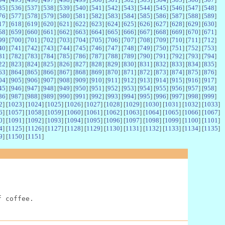
35
] [
536
] [
537
] [
538
] [
539
] [
540
] [
541
] [
542
] [
543
] [
544
] [
545
] [
546
] [
547
] [
548
]
76
] [
577
] [
578
] [
579
] [
580
] [
581
] [
582
] [
583
] [
584
] [
585
] [
586
] [
587
] [
588
] [
589
]
17
] [
618
] [
619
] [
620
] [
621
] [
622
] [
623
] [
624
] [
625
] [
626
] [
627
] [
628
] [
629
] [
630
]
58
] [
659
] [
660
] [
661
] [
662
] [
663
] [
664
] [
665
] [
666
] [
667
] [
668
] [
669
] [
670
] [
671
]
99
] [
700
] [
701
] [
702
] [
703
] [
704
] [
705
] [
706
] [
707
] [
708
] [
709
] [
710
] [
711
] [
712
]
40
] [
741
] [
742
] [
743
] [
744
] [
745
] [
746
] [
747
] [
748
] [
749
] [
750
] [
751
] [
752
] [
753
]
81
] [
782
] [
783
] [
784
] [
785
] [
786
] [
787
] [
788
] [
789
] [
790
] [
791
] [
792
] [
793
] [
794
]
22
] [
823
] [
824
] [
825
] [
826
] [
827
] [
828
] [
829
] [
830
] [
831
] [
832
] [
833
] [
834
] [
835
]
63
] [
864
] [
865
] [
866
] [
867
] [
868
] [
869
] [
870
] [
871
] [
872
] [
873
] [
874
] [
875
] [
876
]
04
] [
905
] [
906
] [
907
] [
908
] [
909
] [
910
] [
911
] [
912
] [
913
] [
914
] [
915
] [
916
] [
917
]
45
] [
946
] [
947
] [
948
] [
949
] [
950
] [
951
] [
952
] [
953
] [
954
] [
955
] [
956
] [
957
] [
958
]
86
] [
987
] [
988
] [
989
] [
990
] [
991
] [
992
] [
993
] [
994
] [
995
] [
996
] [
997
] [
998
] [
999
]
2
] [
1023
] [
1024
] [
1025
] [
1026
] [
1027
] [
1028
] [
1029
] [
1030
] [
1031
] [
1032
] [
1033
]
6
] [
1057
] [
1058
] [
1059
] [
1060
] [
1061
] [
1062
] [
1063
] [
1064
] [
1065
] [
1066
] [
1067
]
0
] [
1091
] [
1092
] [
1093
] [
1094
] [
1095
] [
1096
] [
1097
] [
1098
] [
1099
] [
1100
] [
1101
]
4
] [
1125
] [
1126
] [
1127
] [
1128
] [
1129
] [
1130
] [
1131
] [
1132
] [
1133
] [
1134
] [
1135
]
9
] [
1150
] [
1151
]
f coffee.