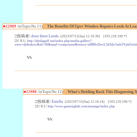
■22989
/inTopicNo.11)
The Benefits Of Upvc Window Repairs Leeds At Leas
□投稿者/
door fitter Leeds
-(2023/07/15(Sat) 12:16:30) [193.218.190.*]
□U R L/
http://sheilagaff.net/index.php/media-gallery?
view=slideshow&id=36&tmpl=component&return=aHR0cDovL3d3dy5mb3Vpb
%%
■22988
/inTopicNo.12)
What's Holding Back This Diagnosing A
□投稿者/
Estella
-(2023/07/15(Sat) 12:16:24) [193.218.190.*]
□U R L/
http://www.gamenglish.com/message/index.php
%%