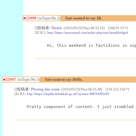
■22998
/inTopicNo.2)
Just wanted to say Hi.
□投稿者/
Dwain
-(2025/05/22(Thu) 06:53:22) [168.91.33.*]
□U R L/
http://https://answerpail.com/index.php/user/laraaldridge4
Hi, this weekend is fastidious in su
■22997
/inTopicNo.3)
Just want to say Hello.
□投稿者/
Phising dan scam
-(2025/05/22(Thu) 06:35:38) [116.212.150.*]
□U R L/
http://https://ebphtb.lebakkab.go.id/?system=MENANG4D
Pretty component of content. I just stumbled 