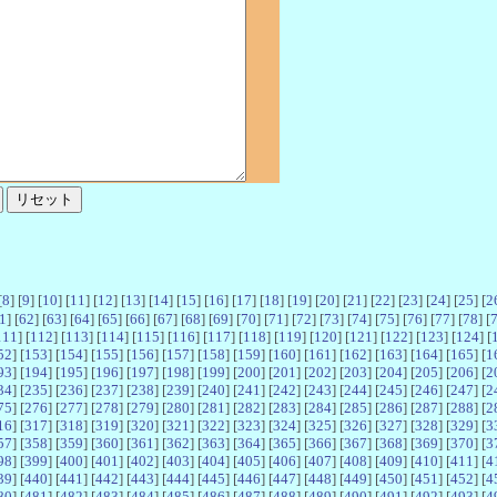
[
8
] [
9
] [
10
] [
11
] [
12
] [
13
] [
14
] [
15
] [
16
] [
17
] [
18
] [
19
] [
20
] [
21
] [
22
] [
23
] [
24
] [
25
] [
2
1
] [
62
] [
63
] [
64
] [
65
] [
66
] [
67
] [
68
] [
69
] [
70
] [
71
] [
72
] [
73
] [
74
] [
75
] [
76
] [
77
] [
78
] [
111
] [
112
] [
113
] [
114
] [
115
] [
116
] [
117
] [
118
] [
119
] [
120
] [
121
] [
122
] [
123
] [
124
] [
52
] [
153
] [
154
] [
155
] [
156
] [
157
] [
158
] [
159
] [
160
] [
161
] [
162
] [
163
] [
164
] [
165
] [
1
93
] [
194
] [
195
] [
196
] [
197
] [
198
] [
199
] [
200
] [
201
] [
202
] [
203
] [
204
] [
205
] [
206
] [
2
34
] [
235
] [
236
] [
237
] [
238
] [
239
] [
240
] [
241
] [
242
] [
243
] [
244
] [
245
] [
246
] [
247
] [
2
75
] [
276
] [
277
] [
278
] [
279
] [
280
] [
281
] [
282
] [
283
] [
284
] [
285
] [
286
] [
287
] [
288
] [
2
16
] [
317
] [
318
] [
319
] [
320
] [
321
] [
322
] [
323
] [
324
] [
325
] [
326
] [
327
] [
328
] [
329
] [
3
57
] [
358
] [
359
] [
360
] [
361
] [
362
] [
363
] [
364
] [
365
] [
366
] [
367
] [
368
] [
369
] [
370
] [
3
98
] [
399
] [
400
] [
401
] [
402
] [
403
] [
404
] [
405
] [
406
] [
407
] [
408
] [
409
] [
410
] [
411
] [
4
39
] [
440
] [
441
] [
442
] [
443
] [
444
] [
445
] [
446
] [
447
] [
448
] [
449
] [
450
] [
451
] [
452
] [
4
80
] [
481
] [
482
] [
483
] [
484
] [
485
] [
486
] [
487
] [
488
] [
489
] [
490
] [
491
] [
492
] [
493
] [
4