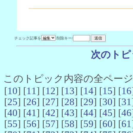
チェック記事を
削除キー/
次のトピ
このトピック内容の全ページ数 
[
10
] [
11
] [
12
] [
13
] [
14
] [
15
] [
16
[
25
] [
26
] [
27
] [
28
] [
29
] [
30
] [
31
[
40
] [
41
] [
42
] [
43
] [
44
] [
45
] [
46
[
55
] [
56
] [
57
] [
58
] [
59
] [
60
] [
61