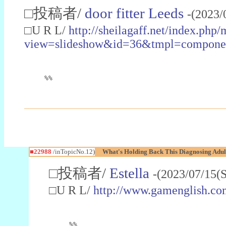
□投稿者/
door fitter Leeds
-(2023/
□U R L/
http://sheilagaff.net/index.php/
view=slideshow&id=36&tmpl=comp
%%
■22988
/inTopicNo.12)
What's Holding Back This Diagnosing Adul
□投稿者/
Estella
-(2023/07/15(
□U R L/
http://www.gamenglish.co
%%