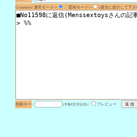
Comment/ 通常モード->
図表モード->
(適当に改行して下さい
削除キー
/
/
プレビュー
(半角8文字以内)