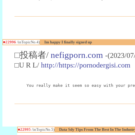
■22996
/inTopicNo.4)
Im happy I finally signed up
□投稿者/
nefigporn.com
-(2023/07
□U R L/
http://https://pornodergisi.com
You really make it seem so easy with your pre
■22995
/inTopicNo.5)
Data Sdy Tips From The Best In The Industr