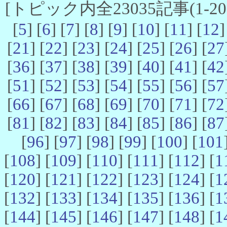
[トピック内全23035記事(1-20 
[
5
] [
6
] [
7
] [
8
] [
9
] [
10
] [
11
] [
12
]
[
21
] [
22
] [
23
] [
24
] [
25
] [
26
] [
27
[
36
] [
37
] [
38
] [
39
] [
40
] [
41
] [
42
[
51
] [
52
] [
53
] [
54
] [
55
] [
56
] [
57
[
66
] [
67
] [
68
] [
69
] [
70
] [
71
] [
72
[
81
] [
82
] [
83
] [
84
] [
85
] [
86
] [
87
[
96
] [
97
] [
98
] [
99
] [
100
] [
101
[
108
] [
109
] [
110
] [
111
] [
112
] [
1
[
120
] [
121
] [
122
] [
123
] [
124
] [
1
[
132
] [
133
] [
134
] [
135
] [
136
] [
1
[
144
] [
145
] [
146
] [
147
] [
148
] [
1