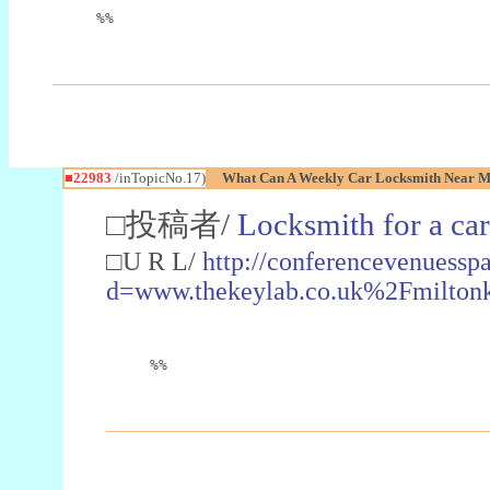
%%
■22983
/inTopicNo.17)
What Can A Weekly Car Locksmith Near Me
□投稿者/
Locksmith for a car
□U R L/
http://conferencevenuessp
d=www.thekeylab.co.uk%2Fmiltonk
%%