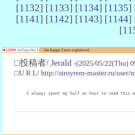
[
1132
] [
1133
] [
1134
] [
1135
] 
[
1141
] [
1142
] [
1143
] [
1144
] 
[
11
■22999
/inTopicNo.1)
Im happy I now registered
□投稿者/
Jerald
-(2025/05/22(Thu) 0
□U R L/
http://stroyrem-master.ru/user/
I always spent my half an hour to read this w