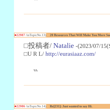
■22987
/inTopicNo.13)
20 Resources That Will Make You More Succ
□投稿者/
Natalie
-(2023/07/15(
□U R L/
http://eurasiaaz.com/
%%
■22986
/inTopicNo.14)
Re[231]: Just wanted to say Hi.