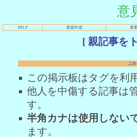
意
HELP
新規作成
新
[
親記事を
この
この掲示板はタグを利
他人を中傷する記事は
す。
半角カナは使用しない
ます。