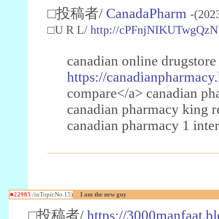
□投稿者/
CanadaPharm
-(202
□U R L/
http://cPFnjNIKUTwgQzN
canadian online drugstore
https://canadianpharmacy.
compare</a> canadian pha
canadian pharmacy king 
canadian pharmacy 1 inter
■22985
/inTopicNo.15)
I am the new guy
□投稿者/
https://3000manfaat.b