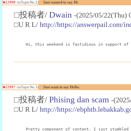
■22998
/inTopicNo.2)
Just wanted to say Hi.
□投稿者/
Dwain
-(2025/05/22(Thu) 
□U R L/
http://https://answerpail.com/i
Hi, this weekend is fastidious in support of 
■22997
/inTopicNo.3)
Just want to say Hello.
□投稿者/
Phising dan scam
-(2025
□U R L/
http://https://ebphtb.lebakk
Pretty component of content. I just stumbled 