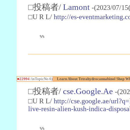
□投稿者/
Lamont
-(2023/07/15
□U R L/
http://es-eventmarketin
%%
■22994
/inTopicNo.6)
Learn About Tetrahydrocannabinol Shop W
□投稿者/
cse.Google.Ae
-(202
□U R L/
http://cse.google.ae/url?q
live-resin-alien-kush-indica-dispo
%%