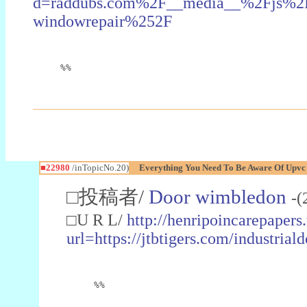
d=raddubs.com%2F__media__%2Fjs%2Fn
windowrepair%252F
%%
■22980
/inTopicNo.20)
Everything You Need To Be Aware Of Upv
□投稿者/
Door wimbledon
-(
□U R L/
http://henripoincarepapers
url=https://jtbtigers.com/industr
%%