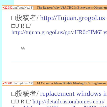
■22982
/inTopicNo.18)
The Reason Why USA THC Is Everyone's Obsession
□投稿者/
http://Tujuan.grogol.us
□U R L/
http://tujuan.grogol.us/go/aHR0
%%
■22981
/inTopicNo.19)
14 Cartoons About Double Glazing In Sittingbourne
□投稿者/
replacement windows in
□U R L/
http://detailcustomhomes.com/