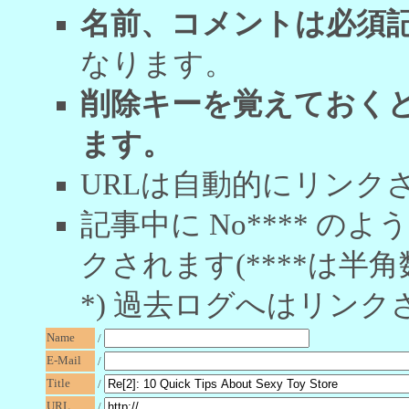
名前、コメントは必須
なります。
削除キーを覚えておく
ます。
URLは自動的にリンク
記事中に No**** 
クされます(****は半角
*) 過去ログへはリンク
Name
/
E-Mail
/
Title
/
URL
/