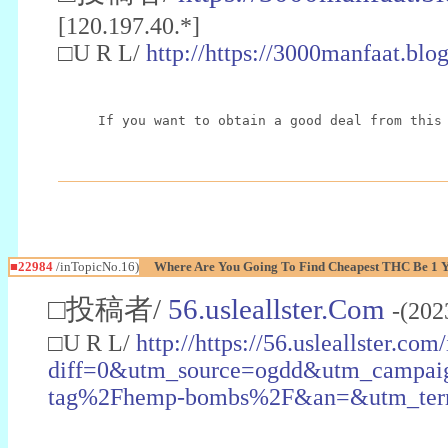
[120.197.40.*]
□U R L/
http://https://3000manfaat.blo
If you want to obtain a good deal from this
■22984
/inTopicNo.16)
Where Are You Going To Find Cheapest THC Be 1 
□投稿者/
56.usleallster.Com
-(202
□U R L/
http://https://56.usleallster.com
diff=0&utm_source=ogdd&utm_campai
tag%2Fhemp-bombs%2F&an=&utm_ter