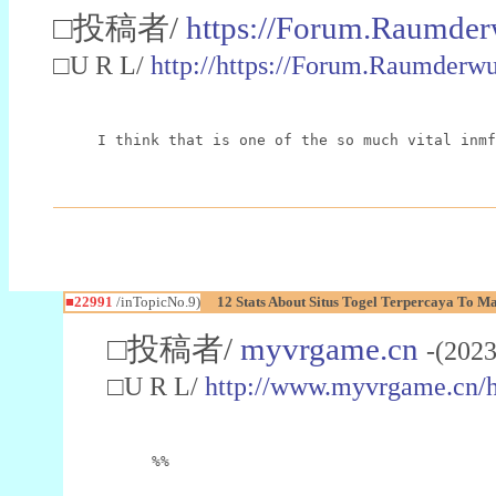
□投稿者/
https://Forum.Raumder
□U R L/
http://https://Forum.Raumder
I think that is one of the so much vital inmf
■22991
/inTopicNo.9)
12 Stats About Situs Togel Terpercaya To M
□投稿者/
myvrgame.cn
-(2023
□U R L/
http://www.myvrgame.cn
%%