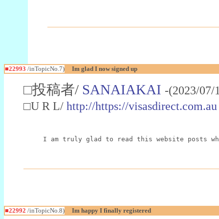
■22993
/inTopicNo.7)
Im glad I now signed up
□投稿者/
SANAIAKAI
-(2023/07/
□U R L/
http://https://visasdirect.com.au
I am truly glad to read this website posts wh
■22992
/inTopicNo.8)
Im happy I finally registered