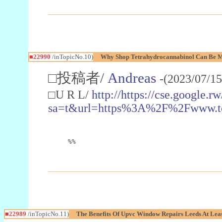
■22990
/inTopicNo.10)
Why Shop Tetrahydrocannabinol Can Be M
□投稿者/
Andreas
-(2023/07/15
□U R L/
http://https://cse.google.rw
sa=t&url=https%3A%2F%2Fwww.t
%%
■22989
/inTopicNo.11)
The Benefits Of Upvc Window Repairs Leeds At Leas