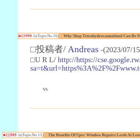
■22990
/inTopicNo.10)
Why Shop Tetrahydrocannabinol Can Be M
□投稿者/
Andreas
-(2023/07/15
□U R L/
http://https://cse.google.rw
sa=t&url=https%3A%2F%2Fwww.t
%%
■22989
/inTopicNo.11)
The Benefits Of Upvc Window Repairs Leeds At Leas