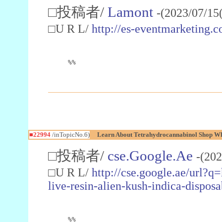
□投稿者/
Lamont
-(2023/07/15
□U R L/
http://es-eventmarketin
%%
■22994
/inTopicNo.6)
Learn About Tetrahydrocannabinol Shop W
□投稿者/
cse.Google.Ae
-(202
□U R L/
http://cse.google.ae/url?q
live-resin-alien-kush-indica-dispo
%%