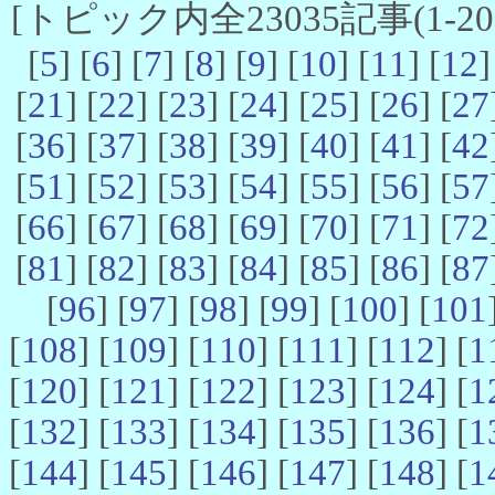
[トピック内全23035記事(1-20 
[
5
] [
6
] [
7
] [
8
] [
9
] [
10
] [
11
] [
12
]
[
21
] [
22
] [
23
] [
24
] [
25
] [
26
] [
27
[
36
] [
37
] [
38
] [
39
] [
40
] [
41
] [
42
[
51
] [
52
] [
53
] [
54
] [
55
] [
56
] [
57
[
66
] [
67
] [
68
] [
69
] [
70
] [
71
] [
72
[
81
] [
82
] [
83
] [
84
] [
85
] [
86
] [
87
[
96
] [
97
] [
98
] [
99
] [
100
] [
101
[
108
] [
109
] [
110
] [
111
] [
112
] [
1
[
120
] [
121
] [
122
] [
123
] [
124
] [
1
[
132
] [
133
] [
134
] [
135
] [
136
] [
1
[
144
] [
145
] [
146
] [
147
] [
148
] [
1