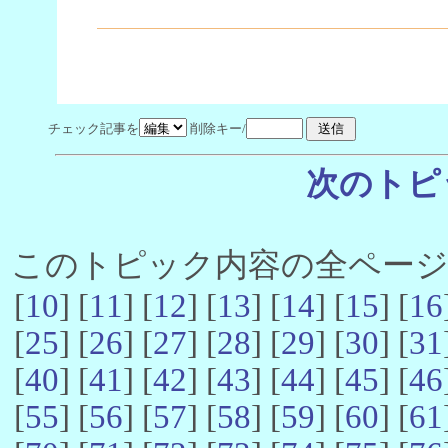
チェック記事を
削除キー/
次のトピ
このトピック内容の全ページ数 
[
10
] [
11
] [
12
] [
13
] [
14
] [
15
] [
16
[
25
] [
26
] [
27
] [
28
] [
29
] [
30
] [
31
[
40
] [
41
] [
42
] [
43
] [
44
] [
45
] [
46
[
55
] [
56
] [
57
] [
58
] [
59
] [
60
] [
61