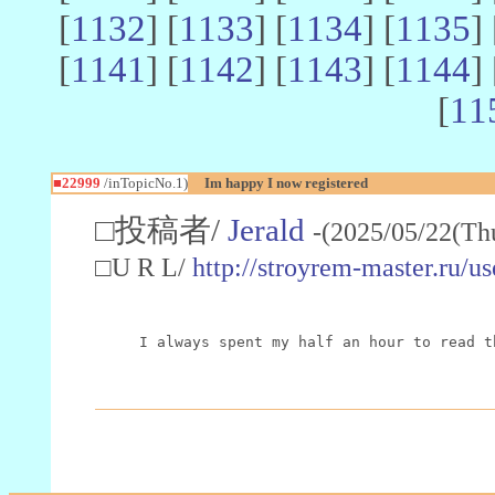
[
1132
] [
1133
] [
1134
] [
1135
] 
[
1141
] [
1142
] [
1143
] [
1144
] 
[
11
■22999
/inTopicNo.1)
Im happy I now registered
□投稿者/
Jerald
-(2025/05/22(Th
□U R L/
http://stroyrem-master.ru/u
I always spent my half an hour to read t