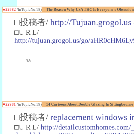
■22982
/inTopicNo.18)
The Reason Why USA THC Is Everyone's Obsession
□投稿者/
http://Tujuan.grogol.us
□U R L/
http://tujuan.grogol.us/go/aHR0
%%
■22981
/inTopicNo.19)
14 Cartoons About Double Glazing In Sittingbourne
□投稿者/
replacement windows in
□U R L/
http://detailcustomhomes.com/