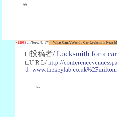
%%
■22983
/inTopicNo.17)
What Can A Weekly Car Locksmith Near Me
□投稿者/
Locksmith for a car
□U R L/
http://conferencevenuessp
d=www.thekeylab.co.uk%2Fmiltonk
%%