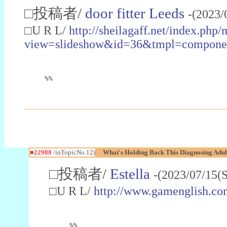
□投稿者/
door fitter Leeds
-(2023/
□U R L/
http://sheilagaff.net/index.php/
view=slideshow&id=36&tmpl=comp
%%
■22988
/inTopicNo.12)
What's Holding Back This Diagnosing Adul
□投稿者/
Estella
-(2023/07/15(
□U R L/
http://www.gamenglish.co
%%