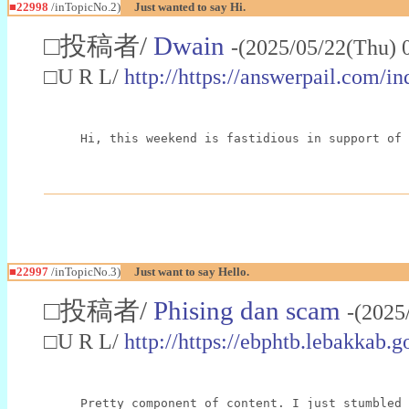
■22998
/inTopicNo.2)
Just wanted to say Hi.
□投稿者/
Dwain
-(2025/05/22(Thu) 
□U R L/
http://https://answerpail.com/i
Hi, this weekend is fastidious in support of 
■22997
/inTopicNo.3)
Just want to say Hello.
□投稿者/
Phising dan scam
-(2025
□U R L/
http://https://ebphtb.lebakk
Pretty component of content. I just stumbled 