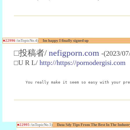
■22996
/inTopicNo.4)
Im happy I finally signed up
□投稿者/
nefigporn.com
-(2023/07
□U R L/
http://https://pornodergisi.com
You really make it seem so easy with your pre
■22995
/inTopicNo.5)
Data Sdy Tips From The Best In The Industr