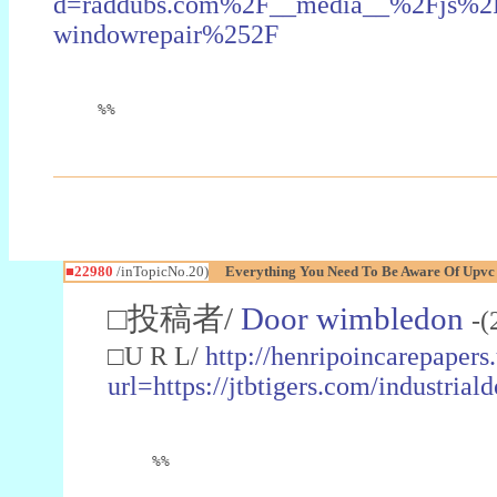
d=raddubs.com%2F__media__%2Fjs%2Fn
windowrepair%252F
%%
■22980
/inTopicNo.20)
Everything You Need To Be Aware Of Upv
□投稿者/
Door wimbledon
-(
□U R L/
http://henripoincarepapers
url=https://jtbtigers.com/industr
%%