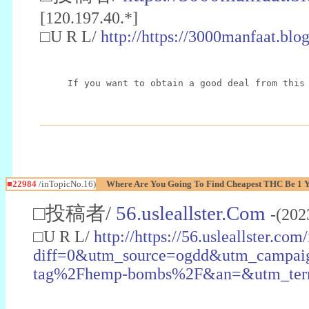
[120.197.40.*]
□U R L/
http://https://3000manfaat.blo
If you want to obtain a good deal from this
■22984
/inTopicNo.16)
Where Are You Going To Find Cheapest THC Be 1 
□投稿者/
56.usleallster.Com
-(202
□U R L/
http://https://56.usleallster.com
diff=0&utm_source=ogdd&utm_campai
tag%2Fhemp-bombs%2F&an=&utm_ter