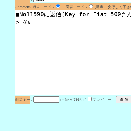
Comment/ 通常モード->
図表モード->
(適当に改行して下さい
削除キー
/
/
プレビュー
(半角8文字以内)