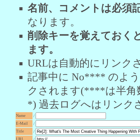
名前、コメントは必須
なります。
削除キーを覚えておく
ます。
URLは自動的にリンク
記事中に No**** 
クされます(****は半角
*) 過去ログへはリンク
Name
/
E-Mail
/
Title
/
URL
/