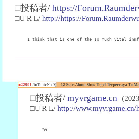
□投稿者/
https://Forum.Raumder
□U R L/
http://https://Forum.Raumder
I think that is one of the so much vital inmf
■22991
/inTopicNo.9)
12 Stats About Situs Togel Terpercaya To M
□投稿者/
myvrgame.cn
-(2023
□U R L/
http://www.myvrgame.cn
%%