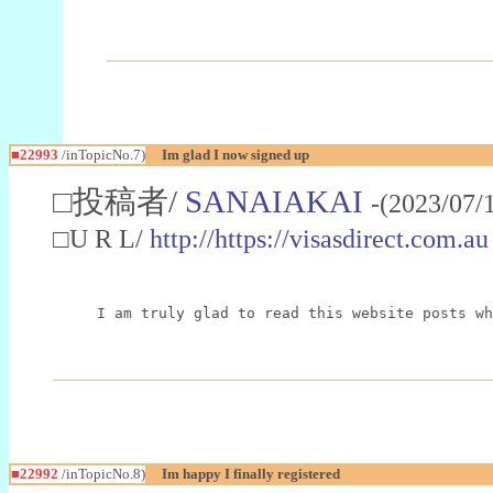
■22993
/inTopicNo.7)
Im glad I now signed up
□投稿者/
SANAIAKAI
-(2023/07/
□U R L/
http://https://visasdirect.com.au
I am truly glad to read this website posts wh
■22992
/inTopicNo.8)
Im happy I finally registered