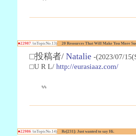
■22987
/inTopicNo.13)
20 Resources That Will Make You More Succ
□投稿者/
Natalie
-(2023/07/15(
□U R L/
http://eurasiaaz.com/
%%
■22986
/inTopicNo.14)
Re[231]: Just wanted to say Hi.