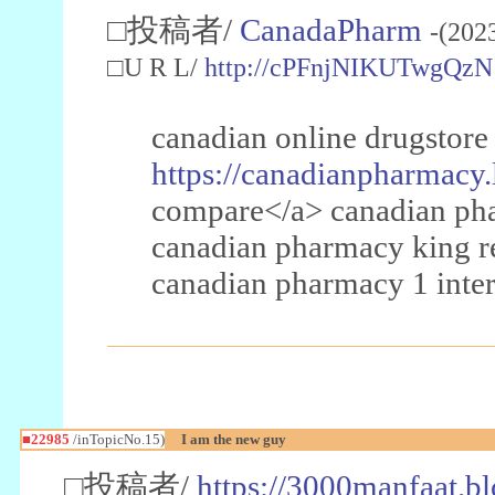
□投稿者/
CanadaPharm
-(202
□U R L/
http://cPFnjNIKUTwgQzN
canadian online drugstore
https://canadianpharmacy.
compare</a> canadian pha
canadian pharmacy king 
canadian pharmacy 1 inter
■22985
/inTopicNo.15)
I am the new guy
□投稿者/
https://3000manfaat.b