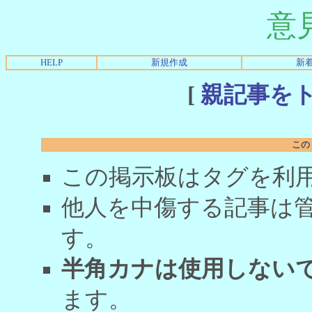
意
HELP
新規作成
新
[
親記事を
この
この掲示板はタグを利
他人を中傷する記事は
す。
半角カナは使用しない
ます。