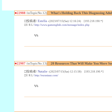
■22988
/inTopicNo.12)
What's Holding Back This Diagnosing Adul
□投稿者/
Estella
-(2023/07/15(Sat) 12:16:24) [193.218.190.*]
□U R L/
http://www.gamenglish.com/message/index.php
%%
■22987
/inTopicNo.13)
20 Resources That Will Make You More Succ
□投稿者/
Natalie
-(2023/07/15(Sat) 12:15:58) [193.218.190.*]
□U R L/
http://eurasiaaz.com/
%%