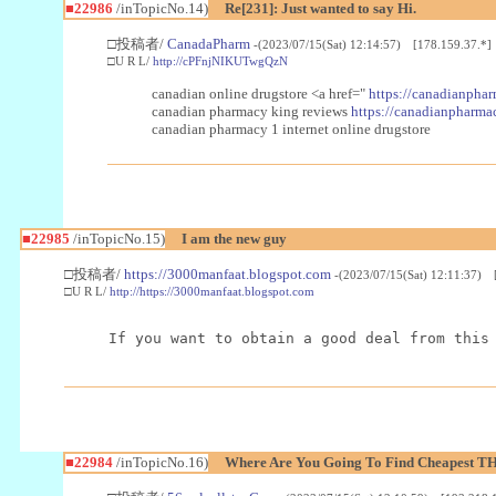
■22986
/inTopicNo.14)
Re[231]: Just wanted to say Hi.
□投稿者/
CanadaPharm
-(2023/07/15(Sat) 12:14:57) [178.159.37.*]
□U R L/
http://cPFnjNIKUTwgQzN
canadian online drugstore <a href="
https://canadianphar
canadian pharmacy king reviews
https://canadianpharmac
canadian pharmacy 1 internet online drugstore
■22985
/inTopicNo.15)
I am the new guy
□投稿者/
https://3000manfaat.blogspot.com
-(2023/07/15(Sat) 12:11:37) 
□U R L/
http://https://3000manfaat.blogspot.com
If you want to obtain a good deal from this
■22984
/inTopicNo.16)
Where Are You Going To Find Cheapest TH