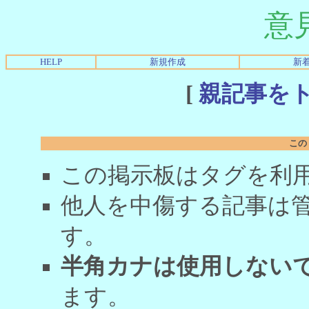
意
HELP
新規作成
新
[
親記事を
この
この掲示板はタグを利
他人を中傷する記事は
す。
半角カナは使用しない
ます。