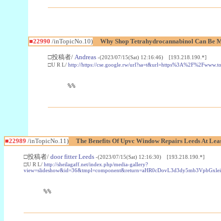
■22990
/inTopicNo.10)
Why Shop Tetrahydrocannabinol Can Be M
□投稿者/
Andreas
-(2023/07/15(Sat) 12:16:46) [193.218.190.*]
□U R L/
http://https://cse.google.rw/url?sa=t&url=https%3A%2F%2Fwww.
%%
■22989
/inTopicNo.11)
The Benefits Of Upvc Window Repairs Leeds At Leas
□投稿者/
door fitter Leeds
-(2023/07/15(Sat) 12:16:30) [193.218.190.*]
□U R L/
http://sheilagaff.net/index.php/media-gallery?
view=slideshow&id=36&tmpl=component&return=aHR0cDovL3d3dy5mb3Vpb
%%