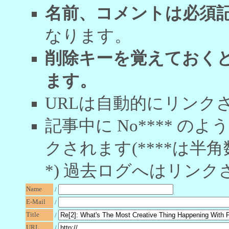
名前、コメントは必須
なります。
削除キーを覚えておく
ます。
URLは自動的にリンク
記事中に No**** 
クされます(****は半角
*) 過去ログへはリンク
Name
/
E-Mail
/
Title
/
URL
/