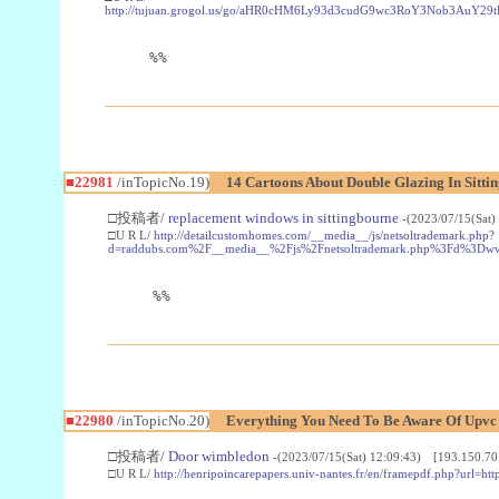
http://tujuan.grogol.us/go/aHR0cHM6Ly93d3cudG9wc3RoY3Nob3A
%%
■22981
/inTopicNo.19)
14 Cartoons About Double Glazing In Sitti
□投稿者/
replacement windows in sittingbourne
-(2023/07/15(Sat)
□U R L/
http://detailcustomhomes.com/__media__/js/netsoltrademark.php?
d=raddubs.com%2F__media__%2Fjs%2Fnetsoltrademark.php%3Fd%3Dwww
%%
■22980
/inTopicNo.20)
Everything You Need To Be Aware Of Upv
□投稿者/
Door wimbledon
-(2023/07/15(Sat) 12:09:43) [193.150.70
□U R L/
http://henripoincarepapers.univ-nantes.fr/en/framepdf.php?url=ht