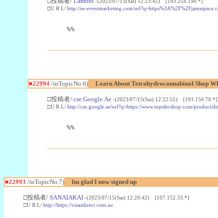
□投稿者/
Lamont
-(2023/07/15(Sat) 12:23:42) [193.218.190.*]
□U R L/
http://es-eventmarketing.com/url?q=https%3A%2F%2Fjamsspace.
%%
■22994
/inTopicNo.6)
Learn About Tetrahydrocannabinol Shop W
□投稿者/
cse.Google.Ae
-(2023/07/15(Sat) 12:22:51) [193.150.70.*]
□U R L/
http://cse.google.ae/url?q=https://www.topsthcshop.com/product/d
%%
■22993
/inTopicNo.7)
Im glad I now signed up
□投稿者/
SANAIAKAI
-(2023/07/15(Sat) 12:20:42) [107.152.33.*]
□U R L/
http://https://visasdirect.com.au