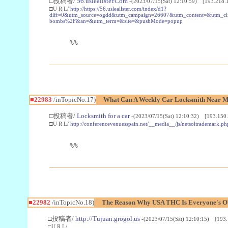
□投稿者/
56.usleallster.Com
-(2023/07/15(Sat) 12:10:59) [193.218.
□U R L/
http://https://56.usleallster.com/index/d1?
diff=0&utm_source=ogdd&utm_campaign=26607&utm_content=&utm_cl
bombs%2F&an=&utm_term=&site=&pushMode=popup
%%
■22983
/inTopicNo.17)
What Can A Weekly Car Locksmith Near Me
□投稿者/
Locksmith for a car
-(2023/07/15(Sat) 12:10:32) [193.150.
□U R L/
http://conferencevenuesspain.net/__media__/js/netsoltrademark
%%
■22982
/inTopicNo.18)
The Reason Why USA THC Is Everyone's Ob
□投稿者/
http://Tujuan.grogol.us
-(2023/07/15(Sat) 12:10:15) [193.
□U R L/