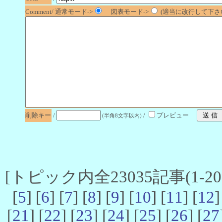
Comment/ 通常モード->
図表モード->
(適当に改行して下さい
削除キー
/
/
プレビュー
(半角8文字以内)
[トピック内全23035記事(1-20 
[
5
] [
6
] [
7
] [
8
] [
9
] [
10
] [
11
] [
12
]
[
21
] [
22
] [
23
] [
24
] [
25
] [
26
] [
27