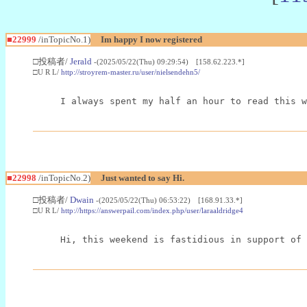
■22999
/inTopicNo.1)
Im happy I now registered
□投稿者/
Jerald
-(2025/05/22(Thu) 09:29:54) [158.62.223.*]
□U R L/
http://stroyrem-master.ru/user/nielsendehn5/
I always spent my half an hour to read this w
■22998
/inTopicNo.2)
Just wanted to say Hi.
□投稿者/
Dwain
-(2025/05/22(Thu) 06:53:22) [168.91.33.*]
□U R L/
http://https://answerpail.com/index.php/user/laraaldridge4
Hi, this weekend is fastidious in support of 