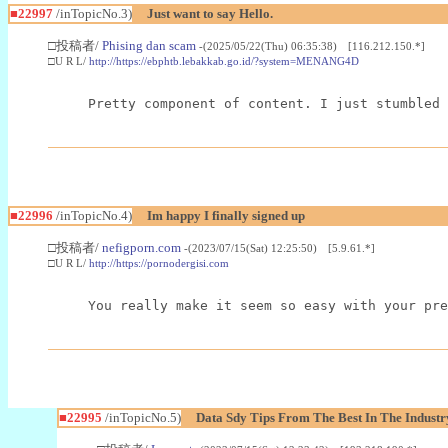
■22997
/inTopicNo.3)
Just want to say Hello.
□投稿者/
Phising dan scam
-(2025/05/22(Thu) 06:35:38) [116.212.150.*]
□U R L/
http://https://ebphtb.lebakkab.go.id/?system=MENANG4D
Pretty component of content. I just stumbled 
■22996
/inTopicNo.4)
Im happy I finally signed up
□投稿者/
nefigporn.com
-(2023/07/15(Sat) 12:25:50) [5.9.61.*]
□U R L/
http://https://pornodergisi.com
You really make it seem so easy with your pre
■22995
/inTopicNo.5)
Data Sdy Tips From The Best In The Industr