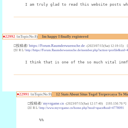
I am truly glad to read this website posts wh
■22992
/inTopicNo.8)
Im happy I finally registered
□投稿者/
https://Forum.Raumderwuensche.de
-(2023/07/15(Sat) 12:19:15) 
□U R L/
http://https://Forum.Raumderwuensche.de/member.php?action=profile&uid=
I think that is one of the so much vital inmf
■22991
/inTopicNo.9)
12 Stats About Situs Togel Terpercaya To M
□投稿者/
myvrgame.cn
-(2023/07/15(Sat) 12:17:40) [193.150.70.*]
□U R L/
http://www.myvrgame.cn/home.php?mod=space&uid=4778091
%%