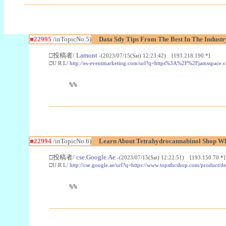
■22995
/inTopicNo.5)
Data Sdy Tips From The Best In The Industr
□投稿者/
Lamont
-(2023/07/15(Sat) 12:23:42) [193.218.190.*]
□U R L/
http://es-eventmarketing.com/url?q=https%3A%2F%2Fjamsspace.
%%
■22994
/inTopicNo.6)
Learn About Tetrahydrocannabinol Shop W
□投稿者/
cse.Google.Ae
-(2023/07/15(Sat) 12:22:51) [193.150.70.*]
□U R L/
http://cse.google.ae/url?q=https://www.topsthcshop.com/product/d
%%