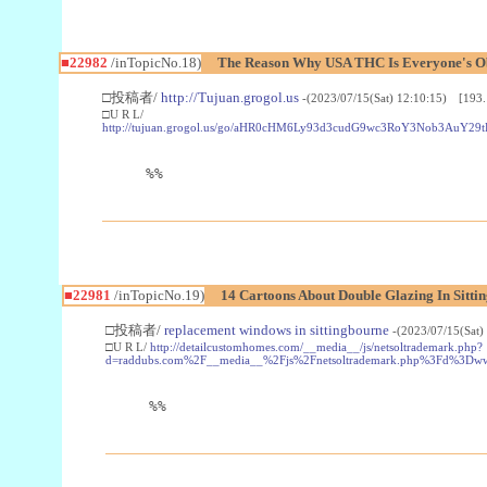
■22982
/inTopicNo.18)
The Reason Why USA THC Is Everyone's Ob
□投稿者/
http://Tujuan.grogol.us
-(2023/07/15(Sat) 12:10:15) [193.
□U R L/
http://tujuan.grogol.us/go/aHR0cHM6Ly93d3cudG9wc3RoY3Nob3A
%%
■22981
/inTopicNo.19)
14 Cartoons About Double Glazing In Sitti
□投稿者/
replacement windows in sittingbourne
-(2023/07/15(Sat)
□U R L/
http://detailcustomhomes.com/__media__/js/netsoltrademark.php?
d=raddubs.com%2F__media__%2Fjs%2Fnetsoltrademark.php%3Fd%3Dwww
%%