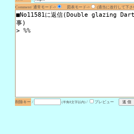
Comment/ 通常モード->
図表モード->
(適当に改行して下さい
削除キー
/
/
プレビュー
(半角8文字以内)