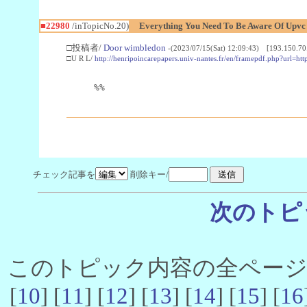
■22980
/inTopicNo.20)
Everything You Need To Be Aware Of Upv
□投稿者/
Door wimbledon
-(2023/07/15(Sat) 12:09:43) [193.150.70
□U R L/
http://henripoincarepapers.univ-nantes.fr/en/framepdf.php?url=ht
%%
チェック記事を
削除キー/
次のトピ
このトピック内容の全ページ数 
[
10
] [
11
] [
12
] [
13
] [
14
] [
15
] [
16