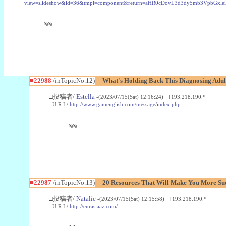
view=slideshow&id=36&tmpl=component&return=aHR0cDovL3d3dy5mb3Vpb
%%
■22988
/inTopicNo.12)
What's Holding Back This Diagnosing Adul
□投稿者/
Estella
-(2023/07/15(Sat) 12:16:24) [193.218.190.*]
□U R L/
http://www.gamenglish.com/message/index.php
%%
■22987
/inTopicNo.13)
20 Resources That Will Make You More Succ
□投稿者/
Natalie
-(2023/07/15(Sat) 12:15:58) [193.218.190.*]
□U R L/
http://eurasiaaz.com/