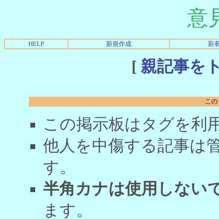
意
HELP
新規作成
新
[
親記事を
この
この掲示板はタグを利
他人を中傷する記事は
す。
半角カナは使用しない
ます。