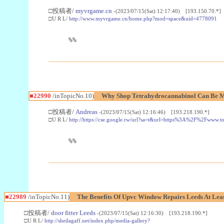
□投稿者/
myvrgame.cn
-(2023/07/15(Sat) 12:17:40) [193.150.70.*]
□U R L/
http://www.myvrgame.cn/home.php?mod=space&uid=4778091
%%
■22990
/inTopicNo.10)
Why Shop Tetrahydrocannabinol Can Be M
□投稿者/
Andreas
-(2023/07/15(Sat) 12:16:46) [193.218.190.*]
□U R L/
http://https://cse.google.rw/url?sa=t&url=https%3A%2F%2Fwww.
%%
■22989
/inTopicNo.11)
The Benefits Of Upvc Window Repairs Leeds At Leas
□投稿者/
door fitter Leeds
-(2023/07/15(Sat) 12:16:30) [193.218.190.*]
□U R L/
http://sheilagaff.net/index.php/media-gallery?