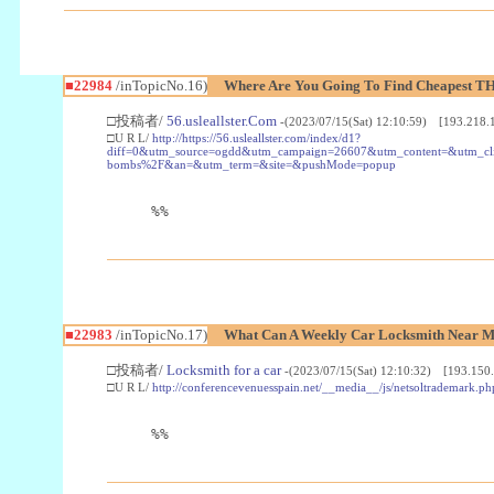
■22984
/inTopicNo.16)
Where Are You Going To Find Cheapest TH
□投稿者/
56.usleallster.Com
-(2023/07/15(Sat) 12:10:59) [193.218.
□U R L/
http://https://56.usleallster.com/index/d1?
diff=0&utm_source=ogdd&utm_campaign=26607&utm_content=&utm_cl
bombs%2F&an=&utm_term=&site=&pushMode=popup
%%
■22983
/inTopicNo.17)
What Can A Weekly Car Locksmith Near Me
□投稿者/
Locksmith for a car
-(2023/07/15(Sat) 12:10:32) [193.150.
□U R L/
http://conferencevenuesspain.net/__media__/js/netsoltrademark
%%