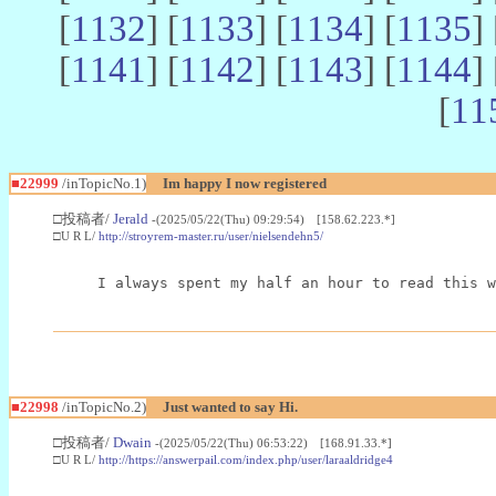
[
1132
] [
1133
] [
1134
] [
1135
] 
[
1141
] [
1142
] [
1143
] [
1144
] 
[
11
■22999
/inTopicNo.1)
Im happy I now registered
□投稿者/
Jerald
-(2025/05/22(Thu) 09:29:54) [158.62.223.*]
□U R L/
http://stroyrem-master.ru/user/nielsendehn5/
I always spent my half an hour to read this w
■22998
/inTopicNo.2)
Just wanted to say Hi.
□投稿者/
Dwain
-(2025/05/22(Thu) 06:53:22) [168.91.33.*]
□U R L/
http://https://answerpail.com/index.php/user/laraaldridge4