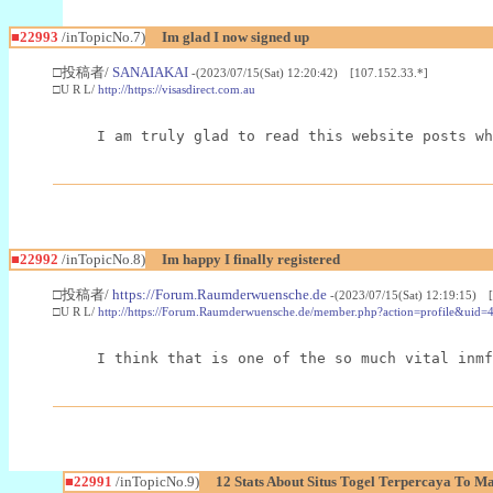
■22993
/inTopicNo.7)
Im glad I now signed up
□投稿者/
SANAIAKAI
-(2023/07/15(Sat) 12:20:42) [107.152.33.*]
□U R L/
http://https://visasdirect.com.au
I am truly glad to read this website posts wh
■22992
/inTopicNo.8)
Im happy I finally registered
□投稿者/
https://Forum.Raumderwuensche.de
-(2023/07/15(Sat) 12:19:15) 
□U R L/
http://https://Forum.Raumderwuensche.de/member.php?action=profile&uid=
I think that is one of the so much vital inmf
■22991
/inTopicNo.9)
12 Stats About Situs Togel Terpercaya To M