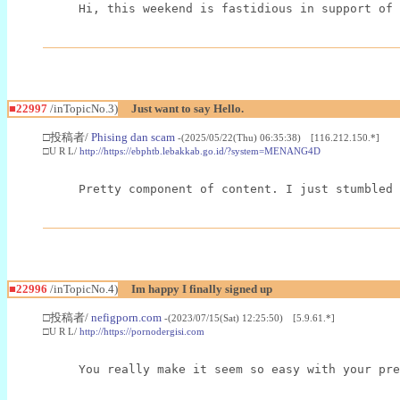
Hi, this weekend is fastidious in support of 
■22997
/inTopicNo.3)
Just want to say Hello.
□投稿者/
Phising dan scam
-(2025/05/22(Thu) 06:35:38) [116.212.150.*]
□U R L/
http://https://ebphtb.lebakkab.go.id/?system=MENANG4D
Pretty component of content. I just stumbled 
■22996
/inTopicNo.4)
Im happy I finally signed up
□投稿者/
nefigporn.com
-(2023/07/15(Sat) 12:25:50) [5.9.61.*]
□U R L/
http://https://pornodergisi.com
You really make it seem so easy with your pre