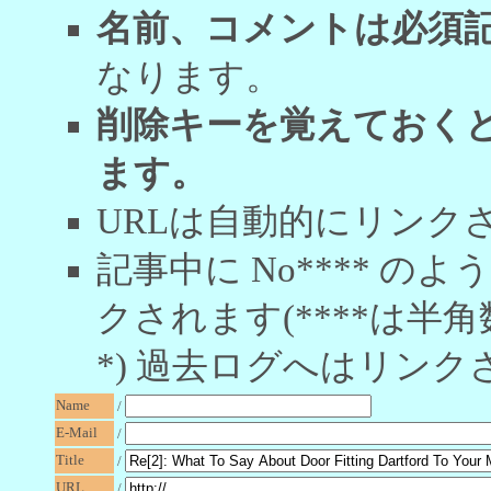
名前、コメントは必須
なります。
削除キーを覚えておく
ます。
URLは自動的にリンク
記事中に No**** 
クされます(****は半角
*) 過去ログへはリンク
Name
/
E-Mail
/
Title
/
URL
/