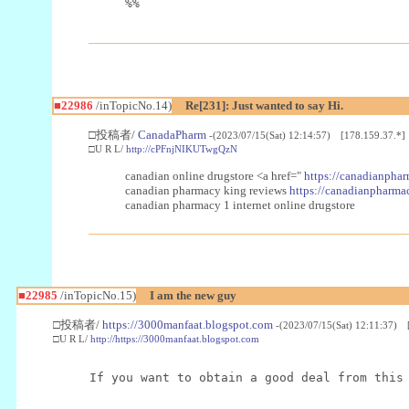
%%
■22986
/inTopicNo.14)
Re[231]: Just wanted to say Hi.
□投稿者/
CanadaPharm
-(2023/07/15(Sat) 12:14:57) [178.159.37.*]
□U R L/
http://cPFnjNIKUTwgQzN
canadian online drugstore <a href="
https://canadianphar
canadian pharmacy king reviews
https://canadianpharmac
canadian pharmacy 1 internet online drugstore
■22985
/inTopicNo.15)
I am the new guy
□投稿者/
https://3000manfaat.blogspot.com
-(2023/07/15(Sat) 12:11:37) 
□U R L/
http://https://3000manfaat.blogspot.com
If you want to obtain a good deal from this