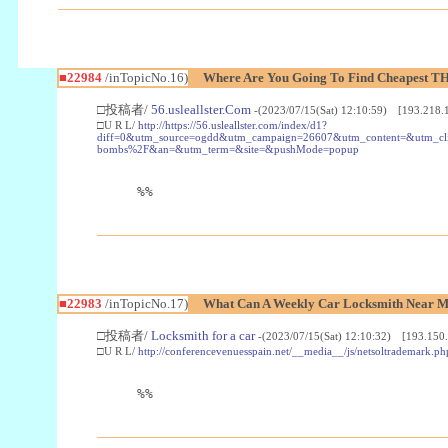
■22984
/inTopicNo.16)
Where Are You Going To Find Cheapest TH
□投稿者/
56.usleallster.Com
-(2023/07/15(Sat) 12:10:59) [193.218.
□U R L/
http://https://56.usleallster.com/index/d1?
diff=0&utm_source=ogdd&utm_campaign=26607&utm_content=&utm_cl
bombs%2F&an=&utm_term=&site=&pushMode=popup
%%
■22983
/inTopicNo.17)
What Can A Weekly Car Locksmith Near Me
□投稿者/
Locksmith for a car
-(2023/07/15(Sat) 12:10:32) [193.150.
□U R L/
http://conferencevenuesspain.net/__media__/js/netsoltrademark
%%