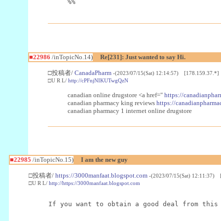
%%
■22986
/inTopicNo.14)
Re[231]: Just wanted to say Hi.
□投稿者/
CanadaPharm
-(2023/07/15(Sat) 12:14:57) [178.159.37.*]
□U R L/
http://cPFnjNIKUTwgQzN
canadian online drugstore <a href="
https://canadianphar
canadian pharmacy king reviews
https://canadianpharmac
canadian pharmacy 1 internet online drugstore
■22985
/inTopicNo.15)
I am the new guy
□投稿者/
https://3000manfaat.blogspot.com
-(2023/07/15(Sat) 12:11:37) 
□U R L/
http://https://3000manfaat.blogspot.com
If you want to obtain a good deal from this