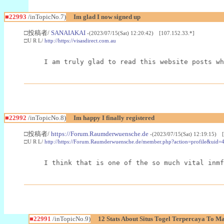
■22993
/inTopicNo.7)
Im glad I now signed up
□投稿者/
SANAIAKAI
-(2023/07/15(Sat) 12:20:42) [107.152.33.*]
□U R L/
http://https://visasdirect.com.au
I am truly glad to read this website posts wh
■22992
/inTopicNo.8)
Im happy I finally registered
□投稿者/
https://Forum.Raumderwuensche.de
-(2023/07/15(Sat) 12:19:15) 
□U R L/
http://https://Forum.Raumderwuensche.de/member.php?action=profile&uid=
I think that is one of the so much vital inmf
■22991
/inTopicNo.9)
12 Stats About Situs Togel Terpercaya To M