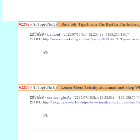
■22995
/inTopicNo.5)
Data Sdy Tips From The Best In The Industr
□投稿者/
Lamont
-(2023/07/15(Sat) 12:23:42) [193.218.190.*]
□U R L/
http://es-eventmarketing.com/url?q=https%3A%2F%2Fjamsspace.
%%
■22994
/inTopicNo.6)
Learn About Tetrahydrocannabinol Shop W
□投稿者/
cse.Google.Ae
-(2023/07/15(Sat) 12:22:51) [193.150.70.*]
□U R L/
http://cse.google.ae/url?q=https://www.topsthcshop.com/product/d
%%