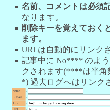
名前、コメントは必須
なります。
削除キーを覚えておく
ます。
URLは自動的にリンク
記事中に No**** 
クされます(****は半角
*) 過去ログへはリンク
Name
/
E-Mail
/
Title
/
URL
/