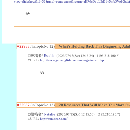
view=slideshow&id=36&tmpl=component&return=aHR0cDovL3d3dy5mb3Vpb
%%
■22988
/inTopicNo.12)
What's Holding Back This Diagnosing Adul
□投稿者/
Estella
-(2023/07/15(Sat) 12:16:24) [193.218.190.*]
□U R L/
http://www.gamenglish.com/message/index.php
%%
■22987
/inTopicNo.13)
20 Resources That Will Make You More Succ
□投稿者/
Natalie
-(2023/07/15(Sat) 12:15:58) [193.218.190.*]
□U R L/
http://eurasiaaz.com/