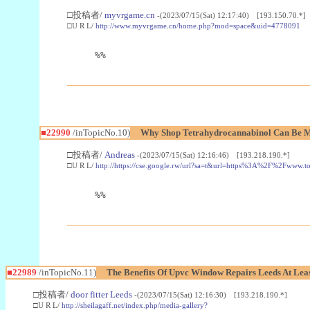
□投稿者/
myvrgame.cn
-(2023/07/15(Sat) 12:17:40) [193.150.70.*]
□U R L/
http://www.myvrgame.cn/home.php?mod=space&uid=4778091
%%
■22990
/inTopicNo.10)
Why Shop Tetrahydrocannabinol Can Be M
□投稿者/
Andreas
-(2023/07/15(Sat) 12:16:46) [193.218.190.*]
□U R L/
http://https://cse.google.rw/url?sa=t&url=https%3A%2F%2Fwww.
%%
■22989
/inTopicNo.11)
The Benefits Of Upvc Window Repairs Leeds At Leas
□投稿者/
door fitter Leeds
-(2023/07/15(Sat) 12:16:30) [193.218.190.*]
□U R L/
http://sheilagaff.net/index.php/media-gallery?