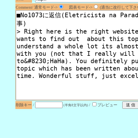
Comment/ 通常モード->
図表モード->
(適当に改行して下さい
削除キー
/
/
プレビュー
(半角8文字以内)