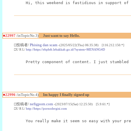
Hi, this weekend is fastidious in support of 
■22997
/inTopicNo.3)
Just want to say Hello.
□投稿者/
Phising dan scam
-(2025/05/22(Thu) 06:35:38) [116.212.150.*]
□U R L/
http://https://ebphtb.lebakkab.go.id/?system=MENANG4D
Pretty component of content. I just stumbled 
■22996
/inTopicNo.4)
Im happy I finally signed up
□投稿者/
nefigporn.com
-(2023/07/15(Sat) 12:25:50) [5.9.61.*]
□U R L/
http://https://pornodergisi.com
You really make it seem so easy with your pre