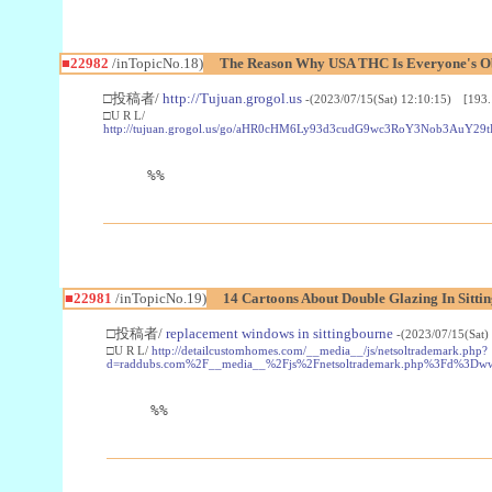
■22982
/inTopicNo.18)
The Reason Why USA THC Is Everyone's Ob
□投稿者/
http://Tujuan.grogol.us
-(2023/07/15(Sat) 12:10:15) [193.
□U R L/
http://tujuan.grogol.us/go/aHR0cHM6Ly93d3cudG9wc3RoY3Nob3A
%%
■22981
/inTopicNo.19)
14 Cartoons About Double Glazing In Sitti
□投稿者/
replacement windows in sittingbourne
-(2023/07/15(Sat)
□U R L/
http://detailcustomhomes.com/__media__/js/netsoltrademark.php?
d=raddubs.com%2F__media__%2Fjs%2Fnetsoltrademark.php%3Fd%3Dwww
%%