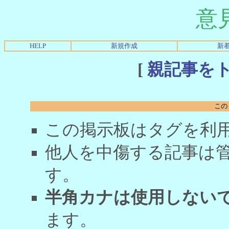
意
HELP
新規作成
新
[
親記事を
この
この掲示板はタグを利
他人を中傷する記事は
す。
半角カナは使用しない
ます。