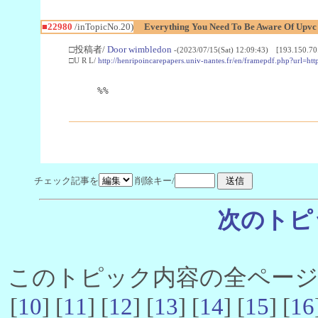
■22980
/inTopicNo.20)
Everything You Need To Be Aware Of Upv
□投稿者/
Door wimbledon
-(2023/07/15(Sat) 12:09:43) [193.150.70
□U R L/
http://henripoincarepapers.univ-nantes.fr/en/framepdf.php?url=ht
%%
チェック記事を
削除キー/
次のトピ
このトピック内容の全ページ数 
[
10
] [
11
] [
12
] [
13
] [
14
] [
15
] [
16