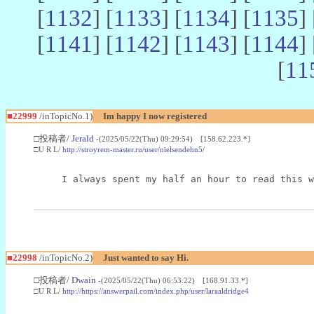
[
1132
] [
1133
] [
1134
] [
1135
] 
[
1141
] [
1142
] [
1143
] [
1144
] 
[
11
■22999
/inTopicNo.1)
Im happy I now registered
□投稿者/
Jerald
-(2025/05/22(Thu) 09:29:54) [158.62.223.*]
□U R L/
http://stroyrem-master.ru/user/nielsendehn5/
I always spent my half an hour to read this w
■22998
/inTopicNo.2)
Just wanted to say Hi.
□投稿者/
Dwain
-(2025/05/22(Thu) 06:53:22) [168.91.33.*]
□U R L/
http://https://answerpail.com/index.php/user/laraaldridge4