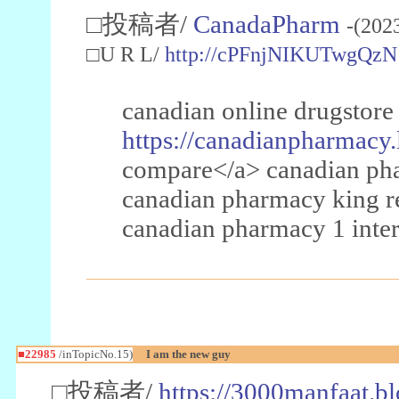
□投稿者/
CanadaPharm
-(202
□U R L/
http://cPFnjNIKUTwgQzN
canadian online drugstore
https://canadianpharmacy.
compare</a> canadian pha
canadian pharmacy king 
canadian pharmacy 1 inter
■22985
/inTopicNo.15)
I am the new guy
□投稿者/
https://3000manfaat.b