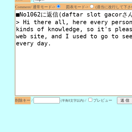
Comment/ 通常モード->
図表モード->
(適当に改行して下さい
削除キー
/
/
プレビュー
(半角8文字以内)