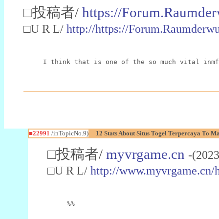
□投稿者/
https://Forum.Raumder
□U R L/
http://https://Forum.Raumder
I think that is one of the so much vital inmf
■22991
/inTopicNo.9)
12 Stats About Situs Togel Terpercaya To M
□投稿者/
myvrgame.cn
-(2023
□U R L/
http://www.myvrgame.cn
%%