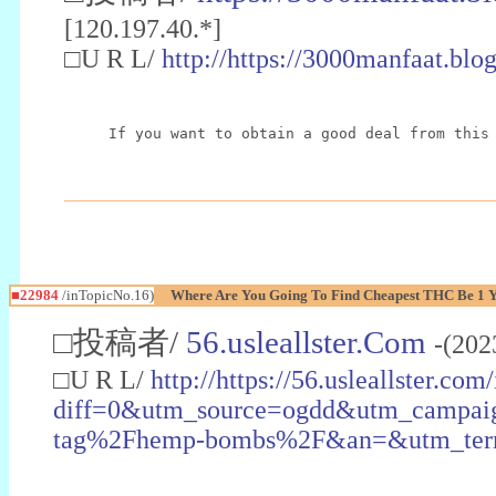
[120.197.40.*]
□U R L/
http://https://3000manfaat.blo
If you want to obtain a good deal from this
■22984
/inTopicNo.16)
Where Are You Going To Find Cheapest THC Be 1 
□投稿者/
56.usleallster.Com
-(202
□U R L/
http://https://56.usleallster.com
diff=0&utm_source=ogdd&utm_campai
tag%2Fhemp-bombs%2F&an=&utm_ter