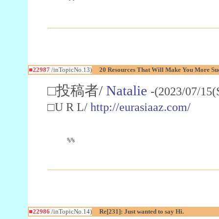
■22987
/inTopicNo.13)
20 Resources That Will Make You More Succ
□投稿者/
Natalie
-(2023/07/15(
□U R L/
http://eurasiaaz.com/
%%
■22986
/inTopicNo.14)
Re[231]: Just wanted to say Hi.