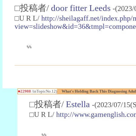
□投稿者/
door fitter Leeds
-(2023/
□U R L/
http://sheilagaff.net/index.php/
view=slideshow&id=36&tmpl=comp
%%
■22988
/inTopicNo.12)
What's Holding Back This Diagnosing Adul
□投稿者/
Estella
-(2023/07/15(
□U R L/
http://www.gamenglish.co
%%