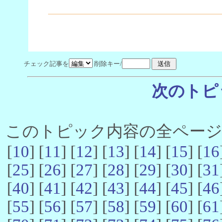
チェック記事を
削除キー/
次のトピ
このトピック内容の全ページ数 
[
10
] [
11
] [
12
] [
13
] [
14
] [
15
] [
16
[
25
] [
26
] [
27
] [
28
] [
29
] [
30
] [
31
[
40
] [
41
] [
42
] [
43
] [
44
] [
45
] [
46
[
55
] [
56
] [
57
] [
58
] [
59
] [
60
] [
61