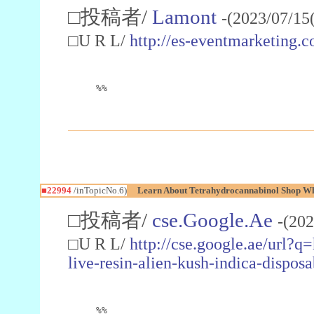
□投稿者/
Lamont
-(2023/07/15
□U R L/
http://es-eventmarketin
%%
■22994
/inTopicNo.6)
Learn About Tetrahydrocannabinol Shop W
□投稿者/
cse.Google.Ae
-(202
□U R L/
http://cse.google.ae/url?q
live-resin-alien-kush-indica-dispo
%%