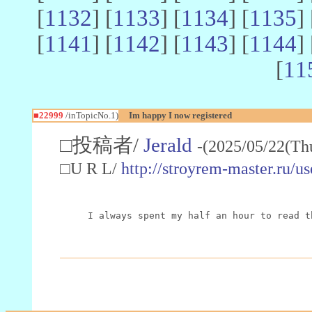
[
1132
] [
1133
] [
1134
] [
1135
] 
[
1141
] [
1142
] [
1143
] [
1144
] 
[
11
■22999
/inTopicNo.1)
Im happy I now registered
□投稿者/
Jerald
-(2025/05/22(Th
□U R L/
http://stroyrem-master.ru/u
I always spent my half an hour to read t