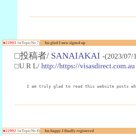
■22993
/inTopicNo.7)
Im glad I now signed up
□投稿者/
SANAIAKAI
-(2023/07/
□U R L/
http://https://visasdirect.com.au
I am truly glad to read this website posts wh
■22992
/inTopicNo.8)
Im happy I finally registered