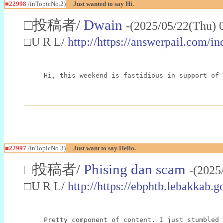
■22998
/inTopicNo.2)
Just wanted to say Hi.
□投稿者/
Dwain
-(2025/05/22(Thu) 
□U R L/
http://https://answerpail.com/i
Hi, this weekend is fastidious in support of 
■22997
/inTopicNo.3)
Just want to say Hello.
□投稿者/
Phising dan scam
-(2025
□U R L/
http://https://ebphtb.lebakk
Pretty component of content. I just stumbled 