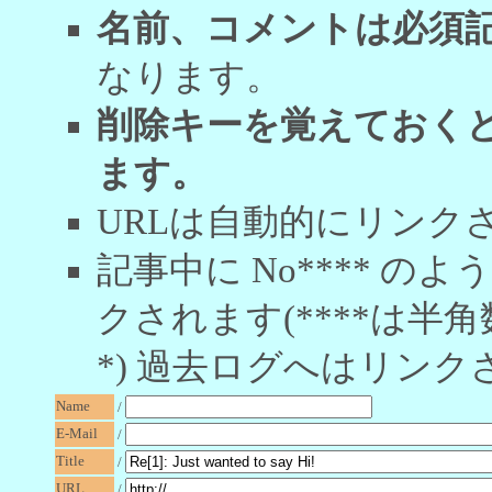
名前、コメントは必須
なります。
削除キーを覚えておく
ます。
URLは自動的にリンク
記事中に No**** 
クされます(****は半角
*) 過去ログへはリンク
Name
/
E-Mail
/
Title
/
URL
/