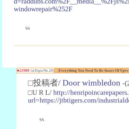
d=raddubs.com%2F__media__%2Fjs%2Fn
windowrepair%252F
%%
■22980
/inTopicNo.20)
Everything You Need To Be Aware Of Upv
□投稿者/
Door wimbledon
-(
□U R L/
http://henripoincarepapers
url=https://jtbtigers.com/industr
%%