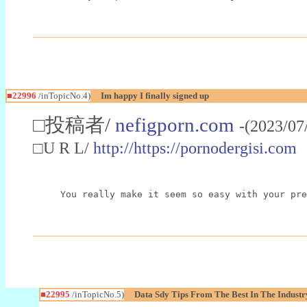
■22996
/inTopicNo.4)
Im happy I finally signed up
□投稿者/
nefigporn.com
-(2023/07
□U R L/
http://https://pornodergisi.com
You really make it seem so easy with your pre
■22995
/inTopicNo.5)
Data Sdy Tips From The Best In The Industr