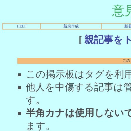
意
HELP
新規作成
新
[
親記事を
この
この掲示板はタグを利
他人を中傷する記事は
す。
半角カナは使用しない
ます。