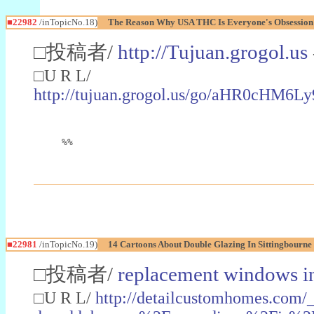
■22982
/inTopicNo.18)
The Reason Why USA THC Is Everyone's Obsession
□投稿者/
http://Tujuan.grogol.us
□U R L/
http://tujuan.grogol.us/go/aHR0
%%
■22981
/inTopicNo.19)
14 Cartoons About Double Glazing In Sittingbourne
□投稿者/
replacement windows in
□U R L/
http://detailcustomhomes.com/