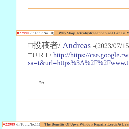
■22990
/inTopicNo.10)
Why Shop Tetrahydrocannabinol Can Be M
□投稿者/
Andreas
-(2023/07/15
□U R L/
http://https://cse.google.rw
sa=t&url=https%3A%2F%2Fwww.t
%%
■22989
/inTopicNo.11)
The Benefits Of Upvc Window Repairs Leeds At Leas