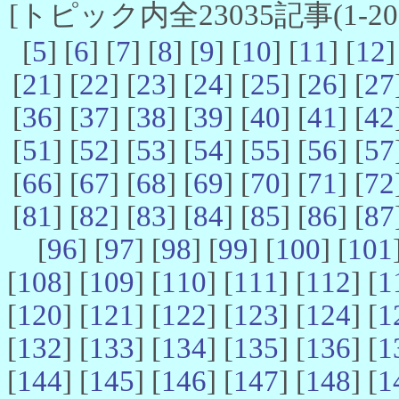
[トピック内全23035記事(1-20 
[
5
] [
6
] [
7
] [
8
] [
9
] [
10
] [
11
] [
12
]
[
21
] [
22
] [
23
] [
24
] [
25
] [
26
] [
27
[
36
] [
37
] [
38
] [
39
] [
40
] [
41
] [
42
[
51
] [
52
] [
53
] [
54
] [
55
] [
56
] [
57
[
66
] [
67
] [
68
] [
69
] [
70
] [
71
] [
72
[
81
] [
82
] [
83
] [
84
] [
85
] [
86
] [
87
[
96
] [
97
] [
98
] [
99
] [
100
] [
101
[
108
] [
109
] [
110
] [
111
] [
112
] [
1
[
120
] [
121
] [
122
] [
123
] [
124
] [
1
[
132
] [
133
] [
134
] [
135
] [
136
] [
1
[
144
] [
145
] [
146
] [
147
] [
148
] [
1