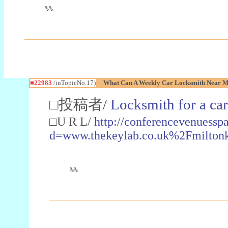
%%
■22983
/inTopicNo.17)
What Can A Weekly Car Locksmith Near Me
□投稿者/
Locksmith for a car
□U R L/
http://conferencevenuessp
d=www.thekeylab.co.uk%2Fmiltonk
%%