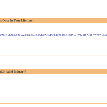
t Once In Your Lifetime
Gxlei10b3V0LmNvbS9jZ2ktYmluL3JlZGlydXJsLmNnaT9odHRwczovL3Rvb2xiYXJxdWVyaW
dult Adhd Industry?