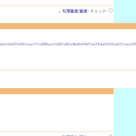
→
引用返信
/
返信
/ チェック-
VzLmdvb2dsZS5tdS91cmw/cT1odHRwcyUzQSUyRiUyRndheWJhY2suYXJjaGl2ZS1pdC5vcmc