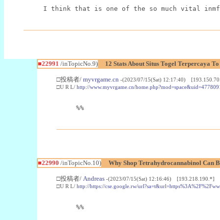
I think that is one of the so much vital inmf
■22991
/inTopicNo.9)
12 Stats About Situs Togel Terpercaya T
□投稿者/
myvrgame.cn
-(2023/07/15(Sat) 12:17:40) [193.150.70
□U R L/
http://www.myvrgame.cn/home.php?mod=space&uid=477809
%%
■22990
/inTopicNo.10)
Why Shop Tetrahydrocannabinol Can B
□投稿者/
Andreas
-(2023/07/15(Sat) 12:16:46) [193.218.190.*]
□U R L/
http://https://cse.google.rw/url?sa=t&url=https%3A%2F%2F
%%