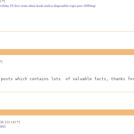
0.*]
t/delta-10-live-resin-alien-kush-indica-disposable-vape-pen-1600mg/
*]
 posts which contains lots  of valuable facts, thanks fo
[38.153.141.*]
4693