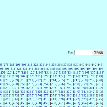
Pass/
6
] [
27
] [
28
] [
29
] [
30
] [
31
] [
32
] [
33
] [
34
] [
35
] [
36
] [
37
] [
38
] [
39
] [
40
] [
41
] [
42
] [
43
]
79
] [
80
] [
81
] [
82
] [
83
] [
84
] [
85
] [
86
] [
87
] [
88
] [
89
] [
90
] [
91
] [
92
] [
93
] [
94
] [
95
] [
96
]
125
] [
126
] [
127
] [
128
] [
129
] [
130
] [
131
] [
132
] [
133
] [
134
] [
135
] [
136
] [
137
] [
138
]
66
] [
167
] [
168
] [
169
] [
170
] [
171
] [
172
] [
173
] [
174
] [
175
] [
176
] [
177
] [
178
] [
179
]
07
] [
208
] [
209
] [
210
] [
211
] [
212
] [
213
] [
214
] [
215
] [
216
] [
217
] [
218
] [
219
] [
220
]
48
] [
249
] [
250
] [
251
] [
252
] [
253
] [
254
] [
255
] [
256
] [
257
] [
258
] [
259
] [
260
] [
261
]
89
] [
290
] [
291
] [
292
] [
293
] [
294
] [
295
] [
296
] [
297
] [
298
] [
299
] [
300
] [
301
] [
302
]
30
] [
331
] [
332
] [
333
] [
334
] [
335
] [
336
] [
337
] [
338
] [
339
] [
340
] [
341
] [
342
] [
343
]
71
] [
372
] [
373
] [
374
] [
375
] [
376
] [
377
] [
378
] [
379
] [
380
] [
381
] [
382
] [
383
] [
384
]
12
] [
413
] [
414
] [
415
] [
416
] [
417
] [
418
] [
419
] [
420
] [
421
] [
422
] [
423
] [
424
] [
425
]
53
] [
454
] [
455
] [
456
] [
457
] [
458
] [
459
] [
460
] [
461
] [
462
] [
463
] [
464
] [
465
] [
466
]
94
] [
495
] [
496
] [
497
] [
498
] [
499
] [
500
] [
501
] [
502
] [
503
] [
504
] [
505
] [
506
] [
507
]