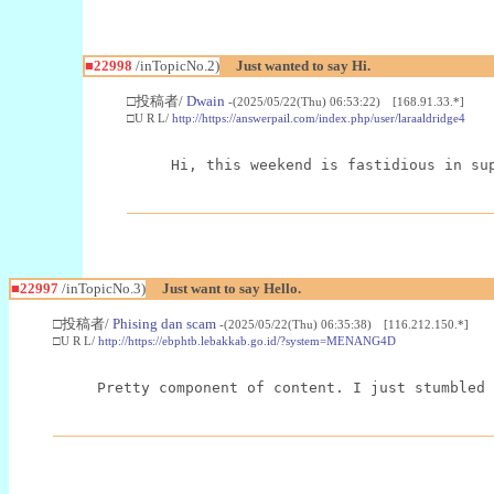
■22998
/inTopicNo.2)
Just wanted to say Hi.
□投稿者/
Dwain
-(2025/05/22(Thu) 06:53:22) [168.91.33.*]
□U R L/
http://https://answerpail.com/index.php/user/laraaldridge4
Hi, this weekend is fastidious in su
■22997
/inTopicNo.3)
Just want to say Hello.
□投稿者/
Phising dan scam
-(2025/05/22(Thu) 06:35:38) [116.212.150.*]
□U R L/
http://https://ebphtb.lebakkab.go.id/?system=MENANG4D
Pretty component of content. I just stumbled 