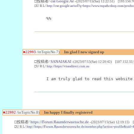
□投稿者/
cse.Google.Ae
-(2023/07/15(Sat) 12:22:51) [193.150.7
□U R L/
http://cse.google.ae/url?q=https://www.topsthcshop.com/produc
%%
■22993
/inTopicNo.7)
Im glad I now signed up
□投稿者/
SANAIAKAI
-(2023/07/15(Sat) 12:20:42) [107.152.33.
□U R L/
http://https://visasdirect.com.au
I am truly glad to read this website
■22992
/inTopicNo.8)
Im happy I finally registered
□投稿者/
https://Forum.Raumderwuensche.de
-(2023/07/15(Sat) 12:19:15) 
□U R L/
http://https://Forum.Raumderwuensche.de/member.php?action=profile&uid=