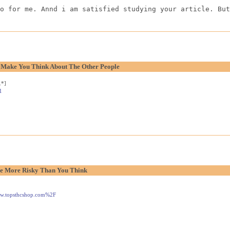
o for me. Annd i am satisfied studying your article. But
o Make You Think About The Other People
.*]
1
e More Risky Than You Think
www.topsthcshop.com%2F