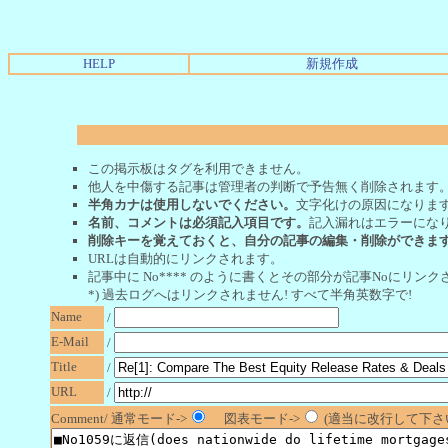
HELP
新規作成
この掲示板はタグを利用できません。
他人を中傷する記事は管理者の判断で予告無く削除されます
半角カナは使用しないでください。
文字化けの原因になりま
名前、コメントは必須記入項目です。
記入漏れはエラーにな
削除キーを覚えておくと、自分の記事の編集・削除ができま
URLは自動的にリンクされます。
記事中に No**** のように書くとその部分が記事Noにリンクさ
*) 過去ログへはリンクされません! すべて半角英数字で!
Name
/
E-Mail
/
Title
/
URL
/
Comment/ 通常モード->
図表モード->
(適当に改行して下さい