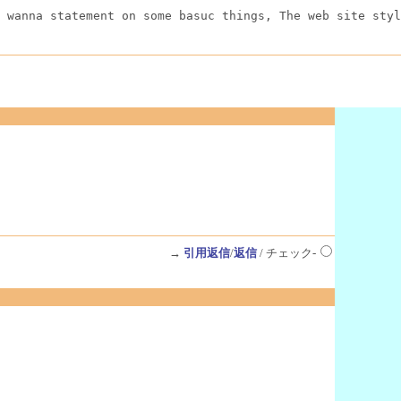
 wanna statement on some basuc things, The web site styl
→
引用返信
/
返信
/ チェック-