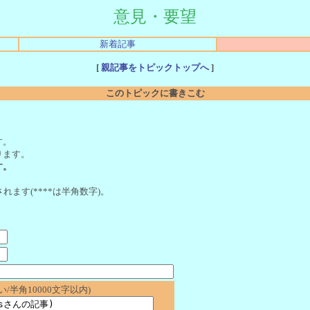
意見・要望
新着記事
[
親記事をトピックトップへ
]
このトピックに書きこむ
。
す。
ります。
す。
れます(****は半角数字)。
/半角10000文字以内)