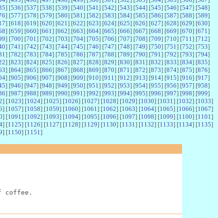
35
] [
536
] [
537
] [
538
] [
539
] [
540
] [
541
] [
542
] [
543
] [
544
] [
545
] [
546
] [
547
] [
548
]
76
] [
577
] [
578
] [
579
] [
580
] [
581
] [
582
] [
583
] [
584
] [
585
] [
586
] [
587
] [
588
] [
589
]
17
] [
618
] [
619
] [
620
] [
621
] [
622
] [
623
] [
624
] [
625
] [
626
] [
627
] [
628
] [
629
] [
630
]
58
] [
659
] [
660
] [
661
] [
662
] [
663
] [
664
] [
665
] [
666
] [
667
] [
668
] [
669
] [
670
] [
671
]
99
] [
700
] [
701
] [
702
] [
703
] [
704
] [
705
] [
706
] [
707
] [
708
] [
709
] [
710
] [
711
] [
712
]
40
] [
741
] [
742
] [
743
] [
744
] [
745
] [
746
] [
747
] [
748
] [
749
] [
750
] [
751
] [
752
] [
753
]
81
] [
782
] [
783
] [
784
] [
785
] [
786
] [
787
] [
788
] [
789
] [
790
] [
791
] [
792
] [
793
] [
794
]
22
] [
823
] [
824
] [
825
] [
826
] [
827
] [
828
] [
829
] [
830
] [
831
] [
832
] [
833
] [
834
] [
835
]
63
] [
864
] [
865
] [
866
] [
867
] [
868
] [
869
] [
870
] [
871
] [
872
] [
873
] [
874
] [
875
] [
876
]
04
] [
905
] [
906
] [
907
] [
908
] [
909
] [
910
] [
911
] [
912
] [
913
] [
914
] [
915
] [
916
] [
917
]
45
] [
946
] [
947
] [
948
] [
949
] [
950
] [
951
] [
952
] [
953
] [
954
] [
955
] [
956
] [
957
] [
958
]
86
] [
987
] [
988
] [
989
] [
990
] [
991
] [
992
] [
993
] [
994
] [
995
] [
996
] [
997
] [
998
] [
999
]
2
] [
1023
] [
1024
] [
1025
] [
1026
] [
1027
] [
1028
] [
1029
] [
1030
] [
1031
] [
1032
] [
1033
]
6
] [
1057
] [
1058
] [
1059
] [
1060
] [
1061
] [
1062
] [
1063
] [
1064
] [
1065
] [
1066
] [
1067
]
0
] [
1091
] [
1092
] [
1093
] [
1094
] [
1095
] [
1096
] [
1097
] [
1098
] [
1099
] [
1100
] [
1101
]
4
] [
1125
] [
1126
] [
1127
] [
1128
] [
1129
] [
1130
] [
1131
] [
1132
] [
1133
] [
1134
] [
1135
]
9
] [
1150
] [
1151
]
f coffee.