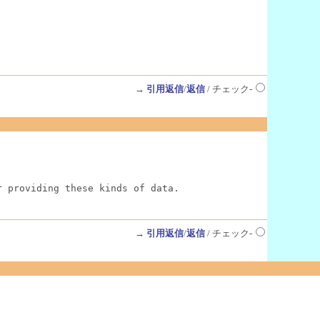
→
引用返信
/
返信
/ チェック-
r providing these kinds of data.
→
引用返信
/
返信
/ チェック-