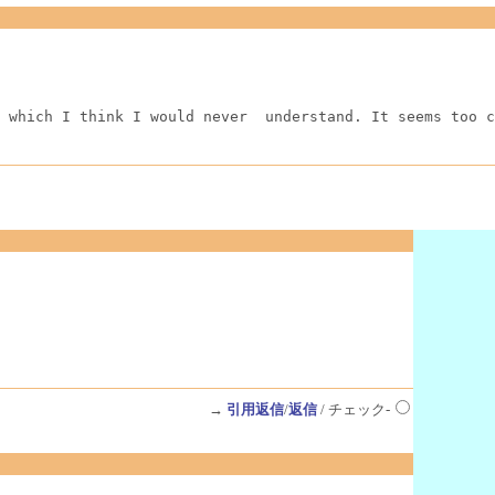
 which I think I would never  understand. It seems too c
→
引用返信
/
返信
/ チェック-