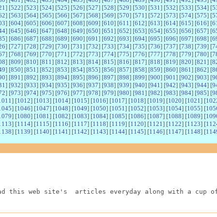
21
] [
522
] [
523
] [
524
] [
525
] [
526
] [
527
] [
528
] [
529
] [
530
] [
531
] [
532
] [
533
] [
534
] [
5
62
] [
563
] [
564
] [
565
] [
566
] [
567
] [
568
] [
569
] [
570
] [
571
] [
572
] [
573
] [
574
] [
575
] [
5
03
] [
604
] [
605
] [
606
] [
607
] [
608
] [
609
] [
610
] [
611
] [
612
] [
613
] [
614
] [
615
] [
616
] [
6
44
] [
645
] [
646
] [
647
] [
648
] [
649
] [
650
] [
651
] [
652
] [
653
] [
654
] [
655
] [
656
] [
657
] [
6
85
] [
686
] [
687
] [
688
] [
689
] [
690
] [
691
] [
692
] [
693
] [
694
] [
695
] [
696
] [
697
] [
698
] [
6
26
] [
727
] [
728
] [
729
] [
730
] [
731
] [
732
] [
733
] [
734
] [
735
] [
736
] [
737
] [
738
] [
739
] [
7
67
] [
768
] [
769
] [
770
] [
771
] [
772
] [
773
] [
774
] [
775
] [
776
] [
777
] [
778
] [
779
] [
780
] [
7
08
] [
809
] [
810
] [
811
] [
812
] [
813
] [
814
] [
815
] [
816
] [
817
] [
818
] [
819
] [
820
] [
821
] [
8
49
] [
850
] [
851
] [
852
] [
853
] [
854
] [
855
] [
856
] [
857
] [
858
] [
859
] [
860
] [
861
] [
862
] [
8
90
] [
891
] [
892
] [
893
] [
894
] [
895
] [
896
] [
897
] [
898
] [
899
] [
900
] [
901
] [
902
] [
903
] [
9
31
] [
932
] [
933
] [
934
] [
935
] [
936
] [
937
] [
938
] [
939
] [
940
] [
941
] [
942
] [
943
] [
944
] [
9
72
] [
973
] [
974
] [
975
] [
976
] [
977
] [
978
] [
979
] [
980
] [
981
] [
982
] [
983
] [
984
] [
985
] [
9
1011
] [
1012
] [
1013
] [
1014
] [
1015
] [
1016
] [
1017
] [
1018
] [
1019
] [
1020
] [
1021
] [
102
1045
] [
1046
] [
1047
] [
1048
] [
1049
] [
1050
] [
1051
] [
1052
] [
1053
] [
1054
] [
1055
] [
105
1079
] [
1080
] [
1081
] [
1082
] [
1083
] [
1084
] [
1085
] [
1086
] [
1087
] [
1088
] [
1089
] [
109
1113
] [
1114
] [
1115
] [
1116
] [
1117
] [
1118
] [
1119
] [
1120
] [
1121
] [
1122
] [
1123
] [
112
1138
] [
1139
] [
1140
] [
1141
] [
1142
] [
1143
] [
1144
] [
1145
] [
1146
] [
1147
] [
1148
] [
114
ad this web site's  articles everyday along with a cup o