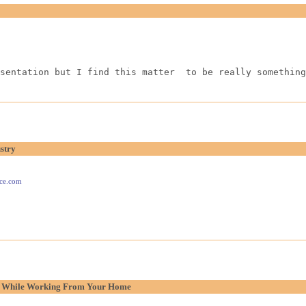
sentation but I find this matter  to be really something
stry
ace.com
p While Working From Your Home