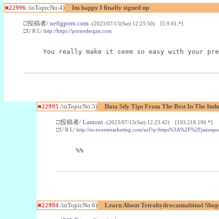
■22996
/inTopicNo.4)
Im happy I finally signed up
□投稿者/
nefigporn.com
-(2023/07/15(Sat) 12:25:50) [5.9.61.*]
□U R L/
http://https://pornodergisi.com
You really make it seem so easy with your pre
■22995
/inTopicNo.5)
Data Sdy Tips From The Best In The Indu
□投稿者/
Lamont
-(2023/07/15(Sat) 12:23:42) [193.218.190.*]
□U R L/
http://es-eventmarketing.com/url?q=https%3A%2F%2Fjamssp
%%
■22994
/inTopicNo.6)
Learn About Tetrahydrocannabinol Sho