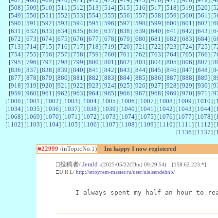
[
508
] [
509
] [
510
] [
511
] [
512
] [
513
] [
514
] [
515
] [
516
] [
517
] [
518
] [
519
] [
520
] [
5
[
549
] [
550
] [
551
] [
552
] [
553
] [
554
] [
555
] [
556
] [
557
] [
558
] [
559
] [
560
] [
561
] [
5
[
590
] [
591
] [
592
] [
593
] [
594
] [
595
] [
596
] [
597
] [
598
] [
599
] [
600
] [
601
] [
602
] [
6
[
631
] [
632
] [
633
] [
634
] [
635
] [
636
] [
637
] [
638
] [
639
] [
640
] [
641
] [
642
] [
643
] [
6
[
672
] [
673
] [
674
] [
675
] [
676
] [
677
] [
678
] [
679
] [
680
] [
681
] [
682
] [
683
] [
684
] [
6
[
713
] [
714
] [
715
] [
716
] [
717
] [
718
] [
719
] [
720
] [
721
] [
722
] [
723
] [
724
] [
725
] [
7
[
754
] [
755
] [
756
] [
757
] [
758
] [
759
] [
760
] [
761
] [
762
] [
763
] [
764
] [
765
] [
766
] [
7
[
795
] [
796
] [
797
] [
798
] [
799
] [
800
] [
801
] [
802
] [
803
] [
804
] [
805
] [
806
] [
807
] [
8
[
836
] [
837
] [
838
] [
839
] [
840
] [
841
] [
842
] [
843
] [
844
] [
845
] [
846
] [
847
] [
848
] [
8
[
877
] [
878
] [
879
] [
880
] [
881
] [
882
] [
883
] [
884
] [
885
] [
886
] [
887
] [
888
] [
889
] [
8
[
918
] [
919
] [
920
] [
921
] [
922
] [
923
] [
924
] [
925
] [
926
] [
927
] [
928
] [
929
] [
930
] [
9
[
959
] [
960
] [
961
] [
962
] [
963
] [
964
] [
965
] [
966
] [
967
] [
968
] [
969
] [
970
] [
971
] [
9
[
1000
] [
1001
] [
1002
] [
1003
] [
1004
] [
1005
] [
1006
] [
1007
] [
1008
] [
1009
] [
1010
] [
[
1034
] [
1035
] [
1036
] [
1037
] [
1038
] [
1039
] [
1040
] [
1041
] [
1042
] [
1043
] [
1044
] [
[
1068
] [
1069
] [
1070
] [
1071
] [
1072
] [
1073
] [
1074
] [
1075
] [
1076
] [
1077
] [
1078
] [
[
1102
] [
1103
] [
1104
] [
1105
] [
1106
] [
1107
] [
1108
] [
1109
] [
1110
] [
1111
] [
1112
] [
[
1136
] [
1137
] [
■22999
/inTopicNo.1)
Im happy I now registered
□投稿者/
Jerald
-(2025/05/22(Thu) 09:29:54) [158.62.223.*]
□U R L/
http://stroyrem-master.ru/user/nielsendehn5/
I always spent my half an hour to re