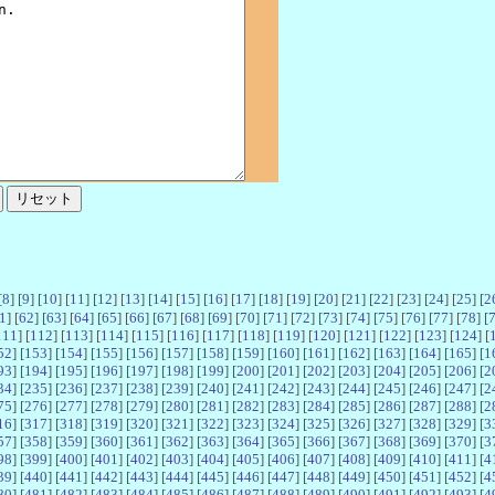
[
8
] [
9
] [
10
] [
11
] [
12
] [
13
] [
14
] [
15
] [
16
] [
17
] [
18
] [
19
] [
20
] [
21
] [
22
] [
23
] [
24
] [
25
] [
2
1
] [
62
] [
63
] [
64
] [
65
] [
66
] [
67
] [
68
] [
69
] [
70
] [
71
] [
72
] [
73
] [
74
] [
75
] [
76
] [
77
] [
78
] [
111
] [
112
] [
113
] [
114
] [
115
] [
116
] [
117
] [
118
] [
119
] [
120
] [
121
] [
122
] [
123
] [
124
] [
52
] [
153
] [
154
] [
155
] [
156
] [
157
] [
158
] [
159
] [
160
] [
161
] [
162
] [
163
] [
164
] [
165
] [
1
93
] [
194
] [
195
] [
196
] [
197
] [
198
] [
199
] [
200
] [
201
] [
202
] [
203
] [
204
] [
205
] [
206
] [
2
34
] [
235
] [
236
] [
237
] [
238
] [
239
] [
240
] [
241
] [
242
] [
243
] [
244
] [
245
] [
246
] [
247
] [
2
75
] [
276
] [
277
] [
278
] [
279
] [
280
] [
281
] [
282
] [
283
] [
284
] [
285
] [
286
] [
287
] [
288
] [
2
16
] [
317
] [
318
] [
319
] [
320
] [
321
] [
322
] [
323
] [
324
] [
325
] [
326
] [
327
] [
328
] [
329
] [
3
57
] [
358
] [
359
] [
360
] [
361
] [
362
] [
363
] [
364
] [
365
] [
366
] [
367
] [
368
] [
369
] [
370
] [
3
98
] [
399
] [
400
] [
401
] [
402
] [
403
] [
404
] [
405
] [
406
] [
407
] [
408
] [
409
] [
410
] [
411
] [
4
39
] [
440
] [
441
] [
442
] [
443
] [
444
] [
445
] [
446
] [
447
] [
448
] [
449
] [
450
] [
451
] [
452
] [
4
80
] [
481
] [
482
] [
483
] [
484
] [
485
] [
486
] [
487
] [
488
] [
489
] [
490
] [
491
] [
492
] [
493
] [
4