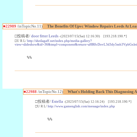
■22989
/inTopicNo.11)
The Benefits Of Upvc Window Repairs Leeds At Leas
□投稿者/
door fitter Leeds
-(2023/07/15(Sat) 12:16:30) [193.218.190.*]
□U R L/
http://sheilagaff.net/index.php/media-gallery?
view=slideshow&id=36&tmpl=component&return=aHR0cDovL3d3dy5mb3Vpb
%%
■22988
/inTopicNo.12)
What's Holding Back This Diagnosing A
□投稿者/
Estella
-(2023/07/15(Sat) 12:16:24) [193.218.190.*]
□U R L/
http://www.gamenglish.com/message/index.php
%%