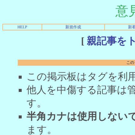
意
HELP
新規作成
新
[
親記事を
この
この掲示板はタグを利
他人を中傷する記事は
す。
半角カナは使用しない
ます。