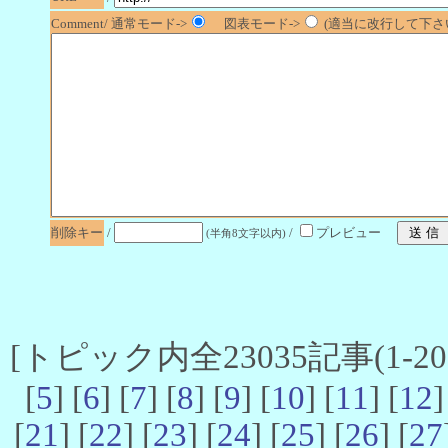
Comment/ 通常モード->
図表モード->
(適当に改行して下さい
削除キー
/
/
プレビュー
(半角8文字以内)
[トピック内全23035記事(1-20 
[
5
] [
6
] [
7
] [
8
] [
9
] [
10
] [
11
] [
12
]
[
21
] [
22
] [
23
] [
24
] [
25
] [
26
] [
27