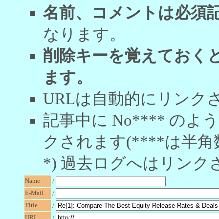
名前、コメントは必須
なります。
削除キーを覚えておく
ます。
URLは自動的にリンク
記事中に No**** 
クされます(****は半角
*) 過去ログへはリンク
Name
/
E-Mail
/
Title
/
URL
/