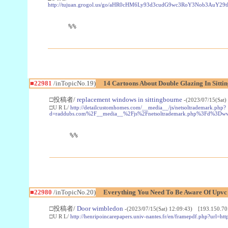
http://tujuan.grogol.us/go/aHR0cHM6Ly93d3cudG9wc3RoY3Nob3A
%%
■22981
/inTopicNo.19)
14 Cartoons About Double Glazing In Sitti
□投稿者/
replacement windows in sittingbourne
-(2023/07/15(Sat)
□U R L/
http://detailcustomhomes.com/__media__/js/netsoltrademark.php?
d=raddubs.com%2F__media__%2Fjs%2Fnetsoltrademark.php%3Fd%3Dwww
%%
■22980
/inTopicNo.20)
Everything You Need To Be Aware Of Upv
□投稿者/
Door wimbledon
-(2023/07/15(Sat) 12:09:43) [193.150.70
□U R L/
http://henripoincarepapers.univ-nantes.fr/en/framepdf.php?url=ht