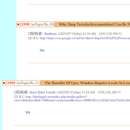
■22990
/inTopicNo.10)
Why Shop Tetrahydrocannabinol Can Be M
□投稿者/
Andreas
-(2023/07/15(Sat) 12:16:46) [193.218.190.*]
□U R L/
http://https://cse.google.rw/url?sa=t&url=https%3A%2F%2Fwww.
%%
■22989
/inTopicNo.11)
The Benefits Of Upvc Window Repairs Leeds At Leas
□投稿者/
door fitter Leeds
-(2023/07/15(Sat) 12:16:30) [193.218.190.*]
□U R L/
http://sheilagaff.net/index.php/media-gallery?
view=slideshow&id=36&tmpl=component&return=aHR0cDovL3d3dy5mb3Vpb
%%