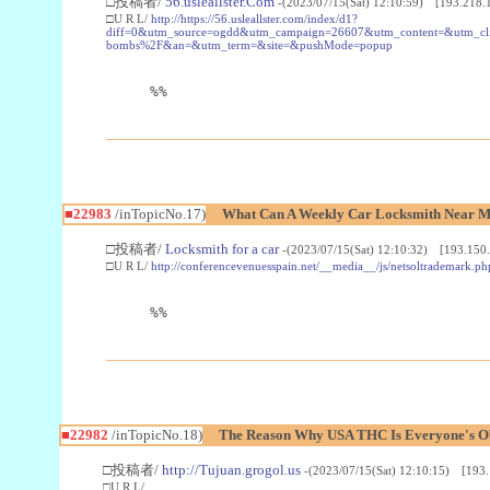
□投稿者/
56.usleallster.Com
-(2023/07/15(Sat) 12:10:59) [193.218.
□U R L/
http://https://56.usleallster.com/index/d1?
diff=0&utm_source=ogdd&utm_campaign=26607&utm_content=&utm_cl
bombs%2F&an=&utm_term=&site=&pushMode=popup
%%
■22983
/inTopicNo.17)
What Can A Weekly Car Locksmith Near Me
□投稿者/
Locksmith for a car
-(2023/07/15(Sat) 12:10:32) [193.150.
□U R L/
http://conferencevenuesspain.net/__media__/js/netsoltrademark
%%
■22982
/inTopicNo.18)
The Reason Why USA THC Is Everyone's Ob
□投稿者/
http://Tujuan.grogol.us
-(2023/07/15(Sat) 12:10:15) [193.
□U R L/