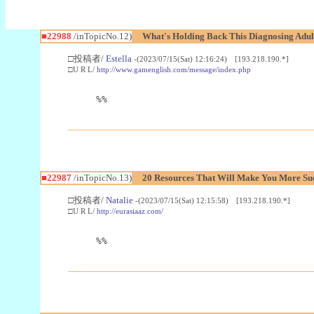
■22988
/inTopicNo.12)
What's Holding Back This Diagnosing Adul
□投稿者/
Estella
-(2023/07/15(Sat) 12:16:24) [193.218.190.*]
□U R L/
http://www.gamenglish.com/message/index.php
%%
■22987
/inTopicNo.13)
20 Resources That Will Make You More Succ
□投稿者/
Natalie
-(2023/07/15(Sat) 12:15:58) [193.218.190.*]
□U R L/
http://eurasiaaz.com/
%%