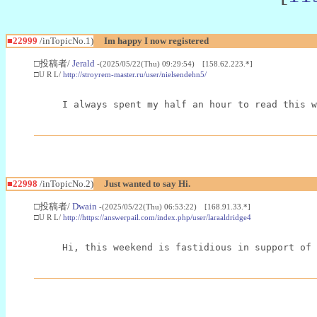
■22999
/inTopicNo.1)
Im happy I now registered
□投稿者/
Jerald
-(2025/05/22(Thu) 09:29:54) [158.62.223.*]
□U R L/
http://stroyrem-master.ru/user/nielsendehn5/
I always spent my half an hour to read this w
■22998
/inTopicNo.2)
Just wanted to say Hi.
□投稿者/
Dwain
-(2025/05/22(Thu) 06:53:22) [168.91.33.*]
□U R L/
http://https://answerpail.com/index.php/user/laraaldridge4
Hi, this weekend is fastidious in support of 