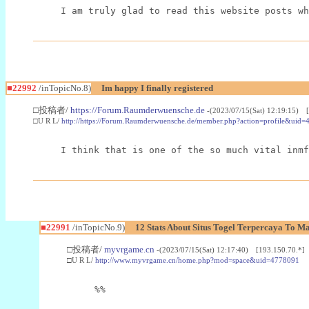
I am truly glad to read this website posts wh
■22992
/inTopicNo.8)
Im happy I finally registered
□投稿者/
https://Forum.Raumderwuensche.de
-(2023/07/15(Sat) 12:19:15) 
□U R L/
http://https://Forum.Raumderwuensche.de/member.php?action=profile&uid=
I think that is one of the so much vital inmf
■22991
/inTopicNo.9)
12 Stats About Situs Togel Terpercaya To M
□投稿者/
myvrgame.cn
-(2023/07/15(Sat) 12:17:40) [193.150.70.*]
□U R L/
http://www.myvrgame.cn/home.php?mod=space&uid=4778091
%%