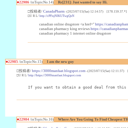
■22986
/inTopicNo.14)
Re[231]: Just wanted to say Hi.
□投稿者/
CanadaPharm
-(2023/07/15(Sat) 12:14:57) [178.159.37.*]
□U R L/
http://cPFnjNIKUTwgQzN
canadian online drugstore <a href="
https://canadianphar
canadian pharmacy king reviews
https://canadianpharmac
canadian pharmacy 1 internet online drugstore
■22985
/inTopicNo.15)
I am the new guy
□投稿者/
https://3000manfaat.blogspot.com
-(2023/07/15(Sat) 12:11:37) 
□U R L/
http://https://3000manfaat.blogspot.com
If you want to obtain a good deal from this
■22984
/inTopicNo.16)
Where Are You Going To Find Cheapest TH