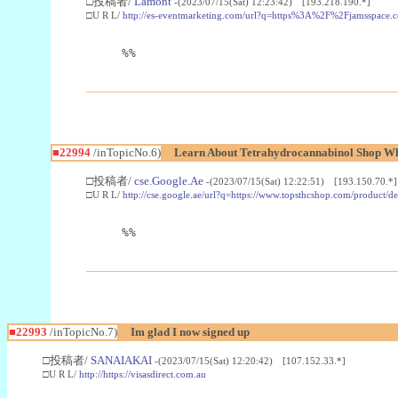
□投稿者/
Lamont
-(2023/07/15(Sat) 12:23:42) [193.218.190.*]
□U R L/
http://es-eventmarketing.com/url?q=https%3A%2F%2Fjamsspace.
%%
■22994
/inTopicNo.6)
Learn About Tetrahydrocannabinol Shop W
□投稿者/
cse.Google.Ae
-(2023/07/15(Sat) 12:22:51) [193.150.70.*]
□U R L/
http://cse.google.ae/url?q=https://www.topsthcshop.com/product/d
%%
■22993
/inTopicNo.7)
Im glad I now signed up
□投稿者/
SANAIAKAI
-(2023/07/15(Sat) 12:20:42) [107.152.33.*]
□U R L/
http://https://visasdirect.com.au