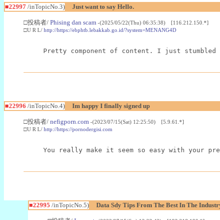
■22997
/inTopicNo.3)
Just want to say Hello.
□投稿者/
Phising dan scam
-(2025/05/22(Thu) 06:35:38) [116.212.150.*]
□U R L/
http://https://ebphtb.lebakkab.go.id/?system=MENANG4D
Pretty component of content. I just stumbled 
■22996
/inTopicNo.4)
Im happy I finally signed up
□投稿者/
nefigporn.com
-(2023/07/15(Sat) 12:25:50) [5.9.61.*]
□U R L/
http://https://pornodergisi.com
You really make it seem so easy with your pre
■22995
/inTopicNo.5)
Data Sdy Tips From The Best In The Industr