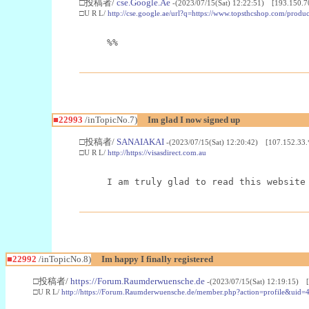
□投稿者/
cse.Google.Ae
-(2023/07/15(Sat) 12:22:51) [193.150.7
□U R L/
http://cse.google.ae/url?q=https://www.topsthcshop.com/produc
%%
■22993
/inTopicNo.7)
Im glad I now signed up
□投稿者/
SANAIAKAI
-(2023/07/15(Sat) 12:20:42) [107.152.33.
□U R L/
http://https://visasdirect.com.au
I am truly glad to read this website
■22992
/inTopicNo.8)
Im happy I finally registered
□投稿者/
https://Forum.Raumderwuensche.de
-(2023/07/15(Sat) 12:19:15) 
□U R L/
http://https://Forum.Raumderwuensche.de/member.php?action=profile&uid=