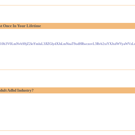
t Once In Your Lifetime
Gxlei10b3V0LmNvbS9jZ2ktYmluL3JlZGlydXJsLmNnaT9odHRwczovL3Rvb2xiYXJxdWVyaW
dult Adhd Industry?