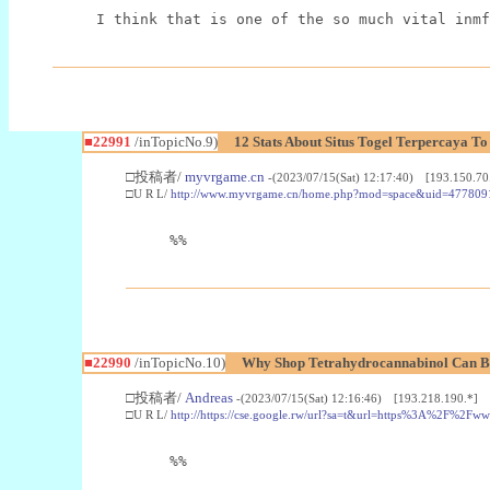
I think that is one of the so much vital inmf
■22991
/inTopicNo.9)
12 Stats About Situs Togel Terpercaya T
□投稿者/
myvrgame.cn
-(2023/07/15(Sat) 12:17:40) [193.150.70
□U R L/
http://www.myvrgame.cn/home.php?mod=space&uid=477809
%%
■22990
/inTopicNo.10)
Why Shop Tetrahydrocannabinol Can B
□投稿者/
Andreas
-(2023/07/15(Sat) 12:16:46) [193.218.190.*]
□U R L/
http://https://cse.google.rw/url?sa=t&url=https%3A%2F%2F
%%