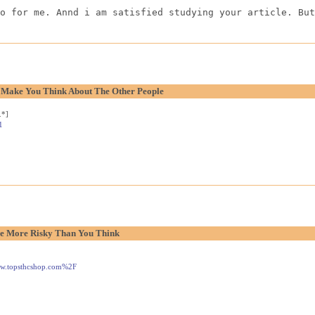
o for me. Annd i am satisfied studying your article. But
o Make You Think About The Other People
.*]
1
e More Risky Than You Think
www.topsthcshop.com%2F