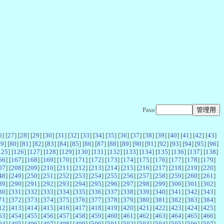
Pass/
6
] [
27
] [
28
] [
29
] [
30
] [
31
] [
32
] [
33
] [
34
] [
35
] [
36
] [
37
] [
38
] [
39
] [
40
] [
41
] [
42
] [
43
]
79
] [
80
] [
81
] [
82
] [
83
] [
84
] [
85
] [
86
] [
87
] [
88
] [
89
] [
90
] [
91
] [
92
] [
93
] [
94
] [
95
] [
96
]
125
] [
126
] [
127
] [
128
] [
129
] [
130
] [
131
] [
132
] [
133
] [
134
] [
135
] [
136
] [
137
] [
138
]
66
] [
167
] [
168
] [
169
] [
170
] [
171
] [
172
] [
173
] [
174
] [
175
] [
176
] [
177
] [
178
] [
179
]
07
] [
208
] [
209
] [
210
] [
211
] [
212
] [
213
] [
214
] [
215
] [
216
] [
217
] [
218
] [
219
] [
220
]
48
] [
249
] [
250
] [
251
] [
252
] [
253
] [
254
] [
255
] [
256
] [
257
] [
258
] [
259
] [
260
] [
261
]
89
] [
290
] [
291
] [
292
] [
293
] [
294
] [
295
] [
296
] [
297
] [
298
] [
299
] [
300
] [
301
] [
302
]
30
] [
331
] [
332
] [
333
] [
334
] [
335
] [
336
] [
337
] [
338
] [
339
] [
340
] [
341
] [
342
] [
343
]
71
] [
372
] [
373
] [
374
] [
375
] [
376
] [
377
] [
378
] [
379
] [
380
] [
381
] [
382
] [
383
] [
384
]
12
] [
413
] [
414
] [
415
] [
416
] [
417
] [
418
] [
419
] [
420
] [
421
] [
422
] [
423
] [
424
] [
425
]
53
] [
454
] [
455
] [
456
] [
457
] [
458
] [
459
] [
460
] [
461
] [
462
] [
463
] [
464
] [
465
] [
466
]
94
] [
495
] [
496
] [
497
] [
498
] [
499
] [
500
] [
501
] [
502
] [
503
] [
504
] [
505
] [
506
] [
507
]