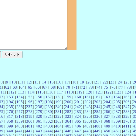
[
8
] [
9
] [
10
] [
11
] [
12
] [
13
] [
14
] [
15
] [
16
] [
17
] [
18
] [
19
] [
20
] [
21
] [
22
] [
23
] [
24
] [
25
] [
2
1
] [
62
] [
63
] [
64
] [
65
] [
66
] [
67
] [
68
] [
69
] [
70
] [
71
] [
72
] [
73
] [
74
] [
75
] [
76
] [
77
] [
78
] [
111
] [
112
] [
113
] [
114
] [
115
] [
116
] [
117
] [
118
] [
119
] [
120
] [
121
] [
122
] [
123
] [
124
] [
52
] [
153
] [
154
] [
155
] [
156
] [
157
] [
158
] [
159
] [
160
] [
161
] [
162
] [
163
] [
164
] [
165
] [
1
93
] [
194
] [
195
] [
196
] [
197
] [
198
] [
199
] [
200
] [
201
] [
202
] [
203
] [
204
] [
205
] [
206
] [
2
34
] [
235
] [
236
] [
237
] [
238
] [
239
] [
240
] [
241
] [
242
] [
243
] [
244
] [
245
] [
246
] [
247
] [
2
75
] [
276
] [
277
] [
278
] [
279
] [
280
] [
281
] [
282
] [
283
] [
284
] [
285
] [
286
] [
287
] [
288
] [
2
16
] [
317
] [
318
] [
319
] [
320
] [
321
] [
322
] [
323
] [
324
] [
325
] [
326
] [
327
] [
328
] [
329
] [
3
57
] [
358
] [
359
] [
360
] [
361
] [
362
] [
363
] [
364
] [
365
] [
366
] [
367
] [
368
] [
369
] [
370
] [
3
98
] [
399
] [
400
] [
401
] [
402
] [
403
] [
404
] [
405
] [
406
] [
407
] [
408
] [
409
] [
410
] [
411
] [
4
39
] [
440
] [
441
] [
442
] [
443
] [
444
] [
445
] [
446
] [
447
] [
448
] [
449
] [
450
] [
451
] [
452
] [
4
80
] [
481
] [
482
] [
483
] [
484
] [
485
] [
486
] [
487
] [
488
] [
489
] [
490
] [
491
] [
492
] [
493
] [
4