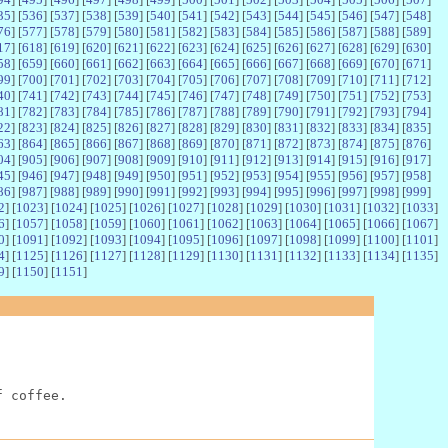
35
] [
536
] [
537
] [
538
] [
539
] [
540
] [
541
] [
542
] [
543
] [
544
] [
545
] [
546
] [
547
] [
548
]
76
] [
577
] [
578
] [
579
] [
580
] [
581
] [
582
] [
583
] [
584
] [
585
] [
586
] [
587
] [
588
] [
589
]
17
] [
618
] [
619
] [
620
] [
621
] [
622
] [
623
] [
624
] [
625
] [
626
] [
627
] [
628
] [
629
] [
630
]
58
] [
659
] [
660
] [
661
] [
662
] [
663
] [
664
] [
665
] [
666
] [
667
] [
668
] [
669
] [
670
] [
671
]
99
] [
700
] [
701
] [
702
] [
703
] [
704
] [
705
] [
706
] [
707
] [
708
] [
709
] [
710
] [
711
] [
712
]
40
] [
741
] [
742
] [
743
] [
744
] [
745
] [
746
] [
747
] [
748
] [
749
] [
750
] [
751
] [
752
] [
753
]
81
] [
782
] [
783
] [
784
] [
785
] [
786
] [
787
] [
788
] [
789
] [
790
] [
791
] [
792
] [
793
] [
794
]
22
] [
823
] [
824
] [
825
] [
826
] [
827
] [
828
] [
829
] [
830
] [
831
] [
832
] [
833
] [
834
] [
835
]
63
] [
864
] [
865
] [
866
] [
867
] [
868
] [
869
] [
870
] [
871
] [
872
] [
873
] [
874
] [
875
] [
876
]
04
] [
905
] [
906
] [
907
] [
908
] [
909
] [
910
] [
911
] [
912
] [
913
] [
914
] [
915
] [
916
] [
917
]
45
] [
946
] [
947
] [
948
] [
949
] [
950
] [
951
] [
952
] [
953
] [
954
] [
955
] [
956
] [
957
] [
958
]
86
] [
987
] [
988
] [
989
] [
990
] [
991
] [
992
] [
993
] [
994
] [
995
] [
996
] [
997
] [
998
] [
999
]
2
] [
1023
] [
1024
] [
1025
] [
1026
] [
1027
] [
1028
] [
1029
] [
1030
] [
1031
] [
1032
] [
1033
]
6
] [
1057
] [
1058
] [
1059
] [
1060
] [
1061
] [
1062
] [
1063
] [
1064
] [
1065
] [
1066
] [
1067
]
0
] [
1091
] [
1092
] [
1093
] [
1094
] [
1095
] [
1096
] [
1097
] [
1098
] [
1099
] [
1100
] [
1101
]
4
] [
1125
] [
1126
] [
1127
] [
1128
] [
1129
] [
1130
] [
1131
] [
1132
] [
1133
] [
1134
] [
1135
]
9
] [
1150
] [
1151
]
f coffee.