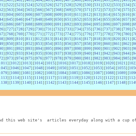
21
] [
522
] [
523
] [
524
] [
525
] [
526
] [
527
] [
528
] [
529
] [
530
] [
531
] [
532
] [
533
] [
534
] [
5
62
] [
563
] [
564
] [
565
] [
566
] [
567
] [
568
] [
569
] [
570
] [
571
] [
572
] [
573
] [
574
] [
575
] [
5
03
] [
604
] [
605
] [
606
] [
607
] [
608
] [
609
] [
610
] [
611
] [
612
] [
613
] [
614
] [
615
] [
616
] [
6
44
] [
645
] [
646
] [
647
] [
648
] [
649
] [
650
] [
651
] [
652
] [
653
] [
654
] [
655
] [
656
] [
657
] [
6
85
] [
686
] [
687
] [
688
] [
689
] [
690
] [
691
] [
692
] [
693
] [
694
] [
695
] [
696
] [
697
] [
698
] [
6
26
] [
727
] [
728
] [
729
] [
730
] [
731
] [
732
] [
733
] [
734
] [
735
] [
736
] [
737
] [
738
] [
739
] [
7
67
] [
768
] [
769
] [
770
] [
771
] [
772
] [
773
] [
774
] [
775
] [
776
] [
777
] [
778
] [
779
] [
780
] [
7
08
] [
809
] [
810
] [
811
] [
812
] [
813
] [
814
] [
815
] [
816
] [
817
] [
818
] [
819
] [
820
] [
821
] [
8
49
] [
850
] [
851
] [
852
] [
853
] [
854
] [
855
] [
856
] [
857
] [
858
] [
859
] [
860
] [
861
] [
862
] [
8
90
] [
891
] [
892
] [
893
] [
894
] [
895
] [
896
] [
897
] [
898
] [
899
] [
900
] [
901
] [
902
] [
903
] [
9
31
] [
932
] [
933
] [
934
] [
935
] [
936
] [
937
] [
938
] [
939
] [
940
] [
941
] [
942
] [
943
] [
944
] [
9
72
] [
973
] [
974
] [
975
] [
976
] [
977
] [
978
] [
979
] [
980
] [
981
] [
982
] [
983
] [
984
] [
985
] [
9
1011
] [
1012
] [
1013
] [
1014
] [
1015
] [
1016
] [
1017
] [
1018
] [
1019
] [
1020
] [
1021
] [
102
1045
] [
1046
] [
1047
] [
1048
] [
1049
] [
1050
] [
1051
] [
1052
] [
1053
] [
1054
] [
1055
] [
105
1079
] [
1080
] [
1081
] [
1082
] [
1083
] [
1084
] [
1085
] [
1086
] [
1087
] [
1088
] [
1089
] [
109
1113
] [
1114
] [
1115
] [
1116
] [
1117
] [
1118
] [
1119
] [
1120
] [
1121
] [
1122
] [
1123
] [
112
1138
] [
1139
] [
1140
] [
1141
] [
1142
] [
1143
] [
1144
] [
1145
] [
1146
] [
1147
] [
1148
] [
114
ad this web site's  articles everyday along with a cup o