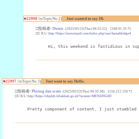
■22998
/inTopicNo.2)
Just wanted to say Hi.
□投稿者/
Dwain
-(2025/05/22(Thu) 06:53:22) [168.91.33.*]
□U R L/
http://https://answerpail.com/index.php/user/laraaldridge4
Hi, this weekend is fastidious in su
■22997
/inTopicNo.3)
Just want to say Hello.
□投稿者/
Phising dan scam
-(2025/05/22(Thu) 06:35:38) [116.212.150.*]
□U R L/
http://https://ebphtb.lebakkab.go.id/?system=MENANG4D
Pretty component of content. I just stumbled 