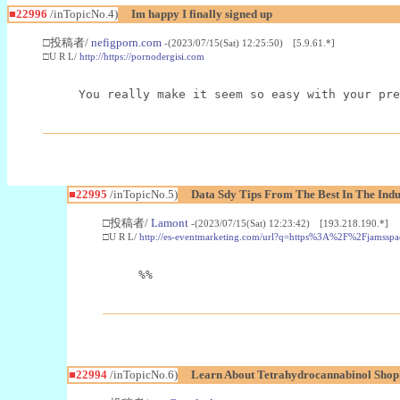
■22996
/inTopicNo.4)
Im happy I finally signed up
□投稿者/
nefigporn.com
-(2023/07/15(Sat) 12:25:50) [5.9.61.*]
□U R L/
http://https://pornodergisi.com
You really make it seem so easy with your pre
■22995
/inTopicNo.5)
Data Sdy Tips From The Best In The Indu
□投稿者/
Lamont
-(2023/07/15(Sat) 12:23:42) [193.218.190.*]
□U R L/
http://es-eventmarketing.com/url?q=https%3A%2F%2Fjamssp
%%
■22994
/inTopicNo.6)
Learn About Tetrahydrocannabinol Sho