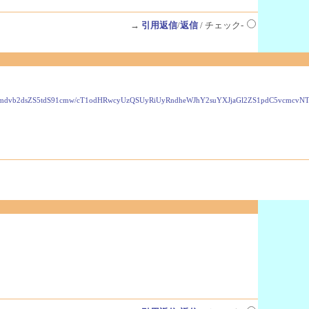
→
引用返信
/
返信
/ チェック-
VzLmdvb2dsZS5tdS91cmw/cT1odHRwcyUzQSUyRiUyRndheWJhY2suYXJjaGl2ZS1pdC5vcmc