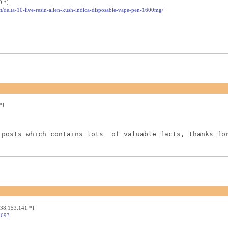
0.*]
t/delta-10-live-resin-alien-kush-indica-disposable-vape-pen-1600mg/
*]
 posts which contains lots  of valuable facts, thanks fo
[38.153.141.*]
4693