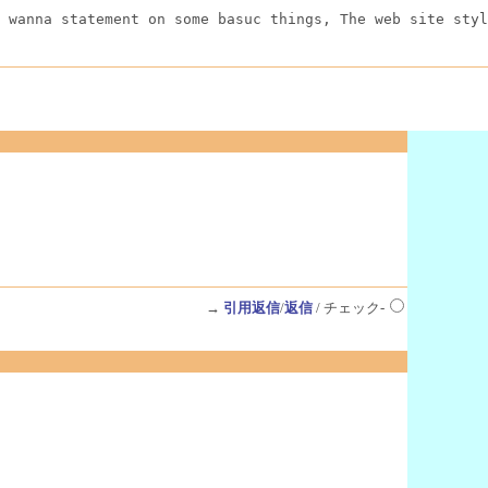
 wanna statement on some basuc things, The web site styl
→
引用返信
/
返信
/ チェック-