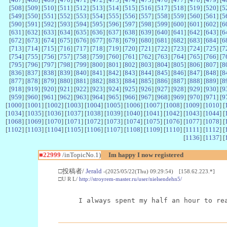
[
508
] [
509
] [
510
] [
511
] [
512
] [
513
] [
514
] [
515
] [
516
] [
517
] [
518
] [
519
] [
520
] [
5
[
549
] [
550
] [
551
] [
552
] [
553
] [
554
] [
555
] [
556
] [
557
] [
558
] [
559
] [
560
] [
561
] [
5
[
590
] [
591
] [
592
] [
593
] [
594
] [
595
] [
596
] [
597
] [
598
] [
599
] [
600
] [
601
] [
602
] [
6
[
631
] [
632
] [
633
] [
634
] [
635
] [
636
] [
637
] [
638
] [
639
] [
640
] [
641
] [
642
] [
643
] [
6
[
672
] [
673
] [
674
] [
675
] [
676
] [
677
] [
678
] [
679
] [
680
] [
681
] [
682
] [
683
] [
684
] [
6
[
713
] [
714
] [
715
] [
716
] [
717
] [
718
] [
719
] [
720
] [
721
] [
722
] [
723
] [
724
] [
725
] [
7
[
754
] [
755
] [
756
] [
757
] [
758
] [
759
] [
760
] [
761
] [
762
] [
763
] [
764
] [
765
] [
766
] [
7
[
795
] [
796
] [
797
] [
798
] [
799
] [
800
] [
801
] [
802
] [
803
] [
804
] [
805
] [
806
] [
807
] [
8
[
836
] [
837
] [
838
] [
839
] [
840
] [
841
] [
842
] [
843
] [
844
] [
845
] [
846
] [
847
] [
848
] [
8
[
877
] [
878
] [
879
] [
880
] [
881
] [
882
] [
883
] [
884
] [
885
] [
886
] [
887
] [
888
] [
889
] [
8
[
918
] [
919
] [
920
] [
921
] [
922
] [
923
] [
924
] [
925
] [
926
] [
927
] [
928
] [
929
] [
930
] [
9
[
959
] [
960
] [
961
] [
962
] [
963
] [
964
] [
965
] [
966
] [
967
] [
968
] [
969
] [
970
] [
971
] [
9
[
1000
] [
1001
] [
1002
] [
1003
] [
1004
] [
1005
] [
1006
] [
1007
] [
1008
] [
1009
] [
1010
] [
[
1034
] [
1035
] [
1036
] [
1037
] [
1038
] [
1039
] [
1040
] [
1041
] [
1042
] [
1043
] [
1044
] [
[
1068
] [
1069
] [
1070
] [
1071
] [
1072
] [
1073
] [
1074
] [
1075
] [
1076
] [
1077
] [
1078
] [
[
1102
] [
1103
] [
1104
] [
1105
] [
1106
] [
1107
] [
1108
] [
1109
] [
1110
] [
1111
] [
1112
] [
[
1136
] [
1137
] [
■22999
/inTopicNo.1)
Im happy I now registered
□投稿者/
Jerald
-(2025/05/22(Thu) 09:29:54) [158.62.223.*]
□U R L/
http://stroyrem-master.ru/user/nielsendehn5/
I always spent my half an hour to re