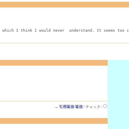
 which I think I would never  understand. It seems too c
→
引用返信
/
返信
/ チェック-