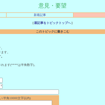
意見・要望
新着記事
[
親記事をトピックトップへ
]
このトピックに書きこむ
。
す。
ります。
す。
れます(****は半角数字)。
/半角10000文字以内)