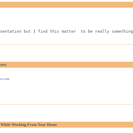
sentation but I find this matter  to be really something
stry
ace.com
p While Working From Your Home