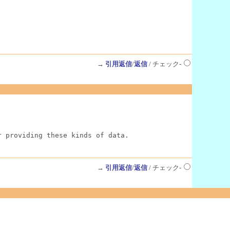
→
引用返信
/
返信
/ チェック-
r providing these kinds of data.
→
引用返信
/
返信
/ チェック-