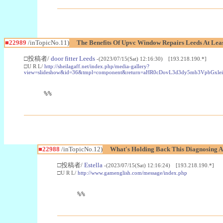
■22989
/inTopicNo.11)
The Benefits Of Upvc Window Repairs Leeds At Leas
□投稿者/
door fitter Leeds
-(2023/07/15(Sat) 12:16:30) [193.218.190.*]
□U R L/
http://sheilagaff.net/index.php/media-gallery?
view=slideshow&id=36&tmpl=component&return=aHR0cDovL3d3dy5mb3Vpb
%%
■22988
/inTopicNo.12)
What's Holding Back This Diagnosing A
□投稿者/
Estella
-(2023/07/15(Sat) 12:16:24) [193.218.190.*]
□U R L/
http://www.gamenglish.com/message/index.php
%%