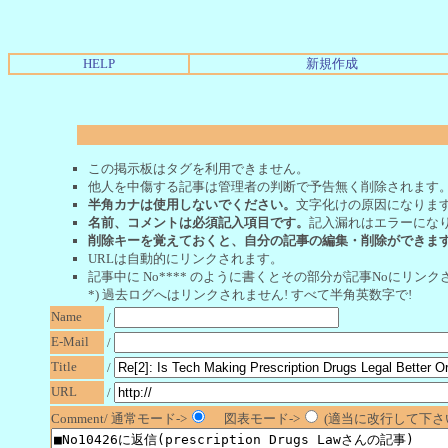
HELP
新規作成
この掲示板はタグを利用できません。
他人を中傷する記事は管理者の判断で予告無く削除されます
半角カナは使用しないでください。
文字化けの原因になりま
名前、コメントは必須記入項目です。
記入漏れはエラーにな
削除キーを覚えておくと、自分の記事の編集・削除ができま
URLは自動的にリンクされます。
記事中に No**** のように書くとその部分が記事Noにリンクさ
*) 過去ログへはリンクされません! すべて半角英数字で!
Name
/
E-Mail
/
Title
/
URL
/
Comment/ 通常モード->
図表モード->
(適当に改行して下さい