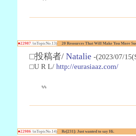
■22987
/inTopicNo.13)
20 Resources That Will Make You More Succ
□投稿者/
Natalie
-(2023/07/15(
□U R L/
http://eurasiaaz.com/
%%
■22986
/inTopicNo.14)
Re[231]: Just wanted to say Hi.