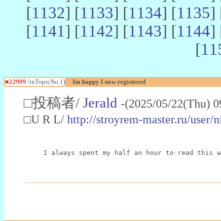
[
1132
] [
1133
] [
1134
] [
1135
] 
[
1141
] [
1142
] [
1143
] [
1144
] 
[
11
■22999
/inTopicNo.1)
Im happy I now registered
□投稿者/
Jerald
-(2025/05/22(Thu) 0
□U R L/
http://stroyrem-master.ru/user/
I always spent my half an hour to read this w