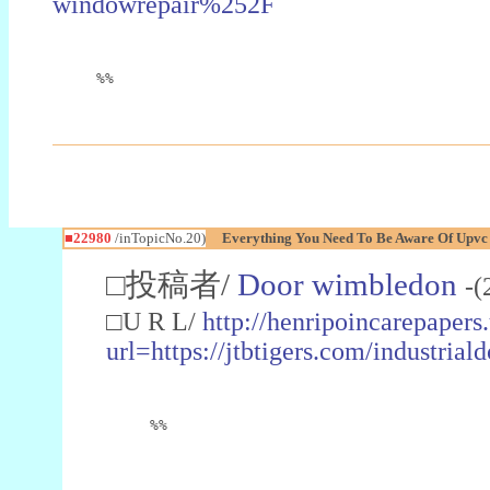
windowrepair%252F
%%
■22980
/inTopicNo.20)
Everything You Need To Be Aware Of Upv
□投稿者/
Door wimbledon
-(
□U R L/
http://henripoincarepapers
url=https://jtbtigers.com/industr
%%