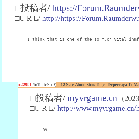
□投稿者/
https://Forum.Raumder
□U R L/
http://https://Forum.Raumder
I think that is one of the so much vital inmf
■22991
/inTopicNo.9)
12 Stats About Situs Togel Terpercaya To M
□投稿者/
myvrgame.cn
-(2023
□U R L/
http://www.myvrgame.cn
%%