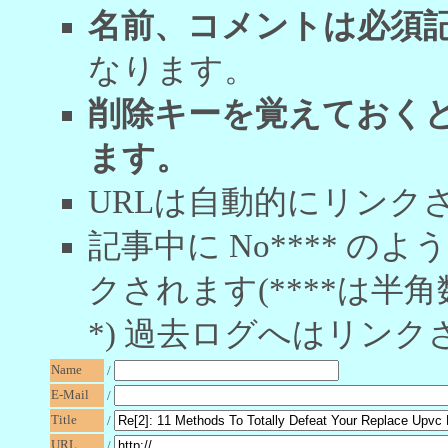
名前、コメントは必須
なります。
削除キーを覚えておく
ます。
URLは自動的にリンク
記事中に No**** 
クされます(****は半角
*) 過去ログへはリンク
Name
/
E-Mail
/
Title
/
URL
/