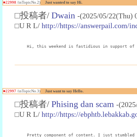
■22998
/inTopicNo.2)
Just wanted to say Hi.
□投稿者/
Dwain
-(2025/05/22(Thu) 
□U R L/
http://https://answerpail.com/i
Hi, this weekend is fastidious in support of 
■22997
/inTopicNo.3)
Just want to say Hello.
□投稿者/
Phising dan scam
-(2025
□U R L/
http://https://ebphtb.lebakk
Pretty component of content. I just stumbled 