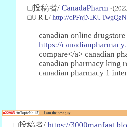
□投稿者/
CanadaPharm
-(202
□U R L/
http://cPFnjNIKUTwgQzN
canadian online drugstore
https://canadianpharmacy.
compare</a> canadian pha
canadian pharmacy king 
canadian pharmacy 1 inter
■22985
/inTopicNo.15)
I am the new guy
□投稿者/
https://3000manfaat.bl