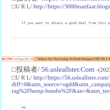
□U R L/
http://https://3000manfaat.blog
If you want to obtain a good deal from this p
■22984
/inTopicNo.16)
Where Are You Going To Find Cheapest THC Be 1 
□投稿者/
56.usleallster.Com
-(202
□U R L/
http://https://56.usleallster.com
diff=0&utm_source=ogdd&utm_campai
tag%2Fhemp-bombs%2F&an=&utm_ter
%%