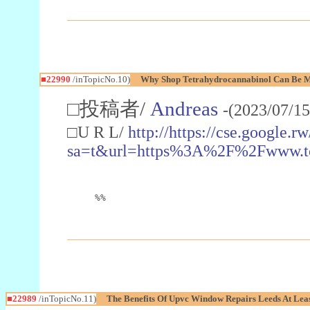
■22990
/inTopicNo.10)
Why Shop Tetrahydrocannabinol Can Be M
□投稿者/
Andreas
-(2023/07/15
□U R L/
http://https://cse.google.rw
sa=t&url=https%3A%2F%2Fwww.t
%%
■22989
/inTopicNo.11)
The Benefits Of Upvc Window Repairs Leeds At Leas