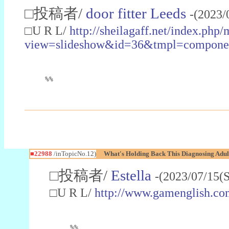
□投稿者/
door fitter Leeds
-(2023/
□U R L/
http://sheilagaff.net/index.php/
view=slideshow&id=36&tmpl=comp
%%
■22988
/inTopicNo.12)
What's Holding Back This Diagnosing Adul
□投稿者/
Estella
-(2023/07/15(
□U R L/
http://www.gamenglish.co
%%