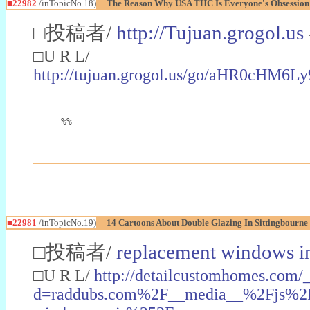
■22982
/inTopicNo.18)
The Reason Why USA THC Is Everyone's Obsession
□投稿者/
http://Tujuan.grogol.us
□U R L/
http://tujuan.grogol.us/go/aHR0
%%
■22981
/inTopicNo.19)
14 Cartoons About Double Glazing In Sittingbourne
□投稿者/
replacement windows in
□U R L/
http://detailcustomhomes.com/
d=raddubs.com%2F__media__%2Fjs%2Fn