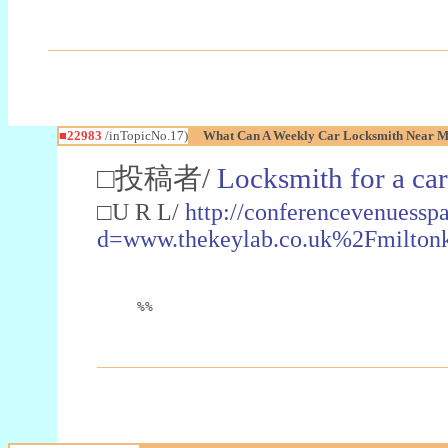
■22983
/inTopicNo.17)
What Can A Weekly Car Locksmith Near Me
□投稿者/
Locksmith for a car
□U R L/
http://conferencevenuessp
d=www.thekeylab.co.uk%2Fmiltonk
%%