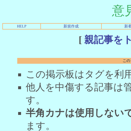
意
HELP
新規作成
新
[
親記事を
この
この掲示板はタグを利
他人を中傷する記事は
す。
半角カナは使用しない
ます。