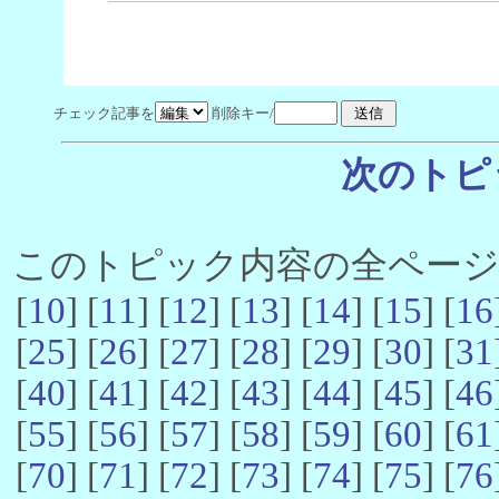
チェック記事を
削除キー/
次のトピ
このトピック内容の全ページ数 
[
10
] [
11
] [
12
] [
13
] [
14
] [
15
] [
16
[
25
] [
26
] [
27
] [
28
] [
29
] [
30
] [
31
[
40
] [
41
] [
42
] [
43
] [
44
] [
45
] [
46
[
55
] [
56
] [
57
] [
58
] [
59
] [
60
] [
61
[
70
] [
71
] [
72
] [
73
] [
74
] [
75
] [
76