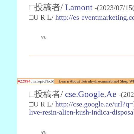
□投稿者/
Lamont
-(2023/07/15
□U R L/
http://es-eventmarketin
%%
■22994
/inTopicNo.6)
Learn About Tetrahydrocannabinol Shop W
□投稿者/
cse.Google.Ae
-(202
□U R L/
http://cse.google.ae/url?q
live-resin-alien-kush-indica-dispo
%%