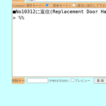
Comment/ 通常モード->
図表モード->
(適当に改行して下さい
削除キー
/
/
プレビュー
(半角8文字以内)