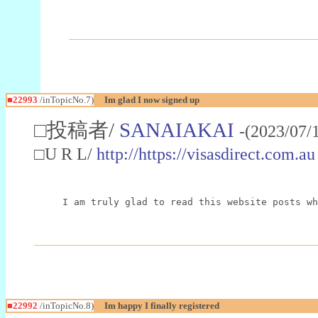
■22993
/inTopicNo.7)
Im glad I now signed up
□投稿者/
SANAIAKAI
-(2023/07/
□U R L/
http://https://visasdirect.com.au
I am truly glad to read this website posts wh
■22992
/inTopicNo.8)
Im happy I finally registered