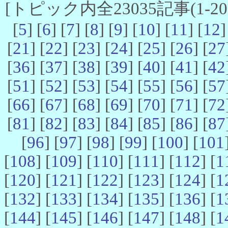
[トピック内全23035記事(1-20 
[
5
] [
6
] [
7
] [
8
] [
9
] [
10
] [
11
] [
12
]
[
21
] [
22
] [
23
] [
24
] [
25
] [
26
] [
27
[
36
] [
37
] [
38
] [
39
] [
40
] [
41
] [
42
[
51
] [
52
] [
53
] [
54
] [
55
] [
56
] [
57
[
66
] [
67
] [
68
] [
69
] [
70
] [
71
] [
72
[
81
] [
82
] [
83
] [
84
] [
85
] [
86
] [
87
[
96
] [
97
] [
98
] [
99
] [
100
] [
101
[
108
] [
109
] [
110
] [
111
] [
112
] [
1
[
120
] [
121
] [
122
] [
123
] [
124
] [
1
[
132
] [
133
] [
134
] [
135
] [
136
] [
1
[
144
] [
145
] [
146
] [
147
] [
148
] [
1