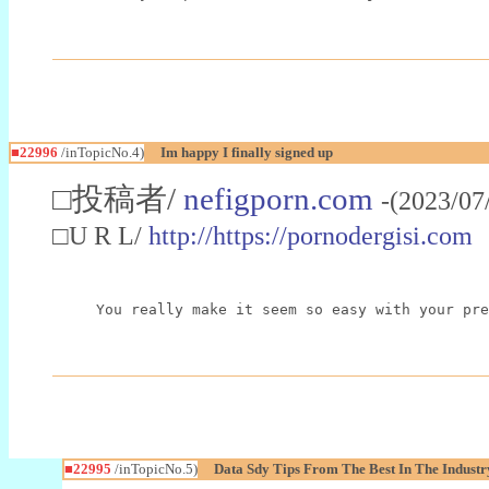
■22996
/inTopicNo.4)
Im happy I finally signed up
□投稿者/
nefigporn.com
-(2023/07
□U R L/
http://https://pornodergisi.com
You really make it seem so easy with your pre
■22995
/inTopicNo.5)
Data Sdy Tips From The Best In The Industr