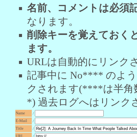
名前、コメントは必須
なります。
削除キーを覚えておく
ます。
URLは自動的にリンク
記事中に No**** 
クされます(****は半角
*) 過去ログへはリンク
Name
/
E-Mail
/
Title
/
URL
/