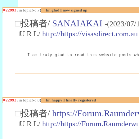
■22993
/inTopicNo.7)
Im glad I now signed up
□投稿者/
SANAIAKAI
-(2023/07/
□U R L/
http://https://visasdirect.com.au
I am truly glad to read this website posts wh
■22992
/inTopicNo.8)
Im happy I finally registered
□投稿者/
https://Forum.Raumder
□U R L/
http://https://Forum.Raumder