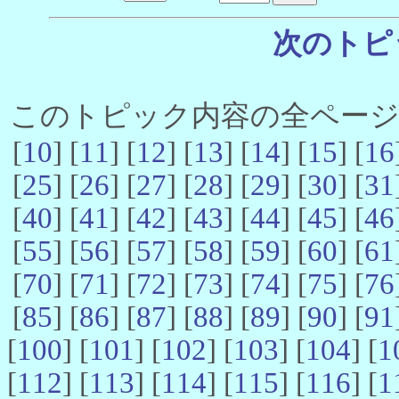
次のトピ
このトピック内容の全ページ数 
[
10
] [
11
] [
12
] [
13
] [
14
] [
15
] [
16
[
25
] [
26
] [
27
] [
28
] [
29
] [
30
] [
31
[
40
] [
41
] [
42
] [
43
] [
44
] [
45
] [
46
[
55
] [
56
] [
57
] [
58
] [
59
] [
60
] [
61
[
70
] [
71
] [
72
] [
73
] [
74
] [
75
] [
76
[
85
] [
86
] [
87
] [
88
] [
89
] [
90
] [
91
[
100
] [
101
] [
102
] [
103
] [
104
] [
1
[
112
] [
113
] [
114
] [
115
] [
116
] [
1