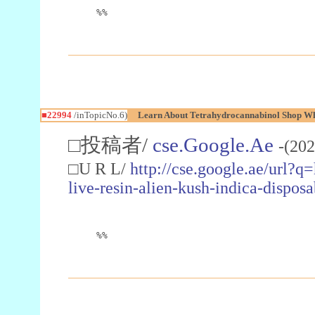
%%
■22994
/inTopicNo.6)
Learn About Tetrahydrocannabinol Shop W
□投稿者/
cse.Google.Ae
-(202
□U R L/
http://cse.google.ae/url?q
live-resin-alien-kush-indica-dispo
%%