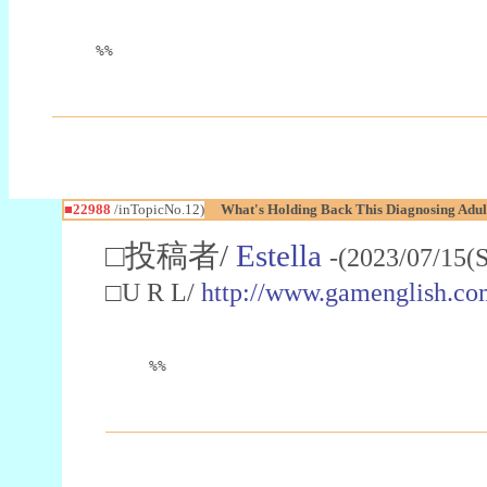
%%
■22988
/inTopicNo.12)
What's Holding Back This Diagnosing Adul
□投稿者/
Estella
-(2023/07/15(
□U R L/
http://www.gamenglish.co
%%