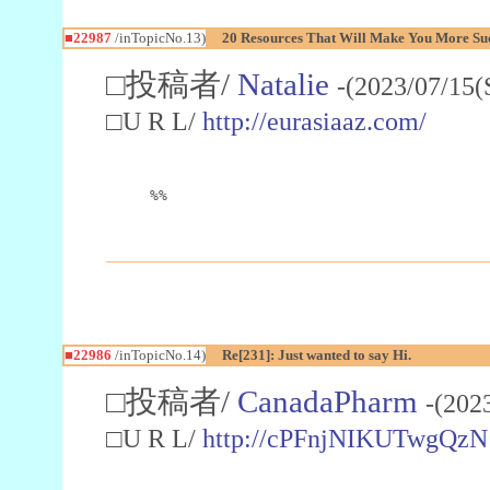
■22987
/inTopicNo.13)
20 Resources That Will Make You More Succ
□投稿者/
Natalie
-(2023/07/15(
□U R L/
http://eurasiaaz.com/
%%
■22986
/inTopicNo.14)
Re[231]: Just wanted to say Hi.
□投稿者/
CanadaPharm
-(202
□U R L/
http://cPFnjNIKUTwgQzN