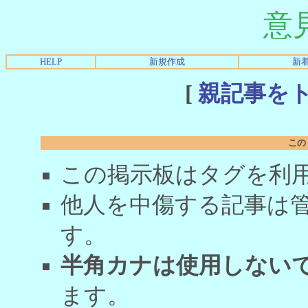
意
HELP
新規作成
新
[
親記事を
この
この掲示板はタグを利
他人を中傷する記事は
す。
半角カナは使用しない
ます。