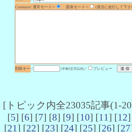
Comment/ 通常モード->
図表モード->
(適当に改行して下さい
削除キー
/
/
プレビュー
(半角8文字以内)
[トピック内全23035記事(1-20 
[
5
] [
6
] [
7
] [
8
] [
9
] [
10
] [
11
] [
12
]
[
21
] [
22
] [
23
] [
24
] [
25
] [
26
] [
27