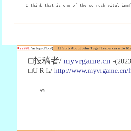
I think that is one of the so much vital inmf
■22991
/inTopicNo.9)
12 Stats About Situs Togel Terpercaya To M
□投稿者/
myvrgame.cn
-(2023
□U R L/
http://www.myvrgame.cn
%%