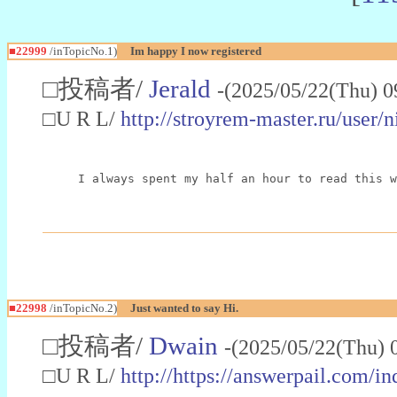
■22999
/inTopicNo.1)
Im happy I now registered
□投稿者/
Jerald
-(2025/05/22(Thu) 0
□U R L/
http://stroyrem-master.ru/user/
I always spent my half an hour to read this w
■22998
/inTopicNo.2)
Just wanted to say Hi.
□投稿者/
Dwain
-(2025/05/22(Thu) 
□U R L/
http://https://answerpail.com/i