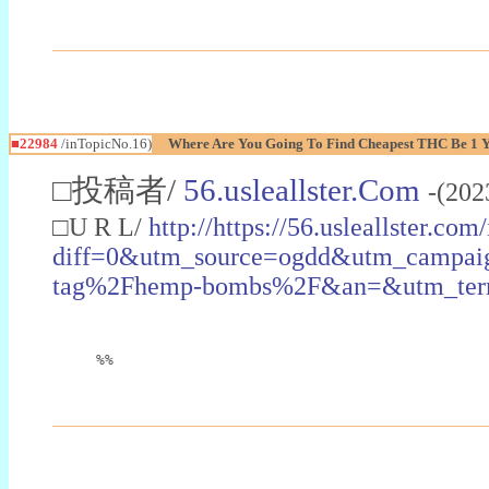
■22984
/inTopicNo.16)
Where Are You Going To Find Cheapest THC Be 1 
□投稿者/
56.usleallster.Com
-(202
□U R L/
http://https://56.usleallster.com
diff=0&utm_source=ogdd&utm_campai
tag%2Fhemp-bombs%2F&an=&utm_ter
%%