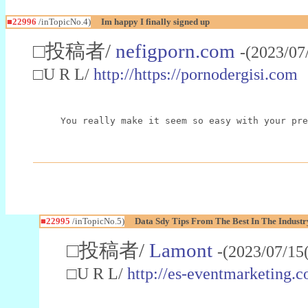
■22996
/inTopicNo.4)
Im happy I finally signed up
□投稿者/
nefigporn.com
-(2023/07
□U R L/
http://https://pornodergisi.com
You really make it seem so easy with your pre
■22995
/inTopicNo.5)
Data Sdy Tips From The Best In The Industr
□投稿者/
Lamont
-(2023/07/15
□U R L/
http://es-eventmarketin