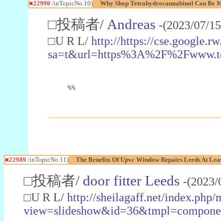
■22990
/inTopicNo.10)
Why Shop Tetrahydrocannabinol Can Be M
□投稿者/
Andreas
-(2023/07/15
□U R L/
http://https://cse.google.rw
sa=t&url=https%3A%2F%2Fwww.t
%%
■22989
/inTopicNo.11)
The Benefits Of Upvc Window Repairs Leeds At Leas
□投稿者/
door fitter Leeds
-(2023/
□U R L/
http://sheilagaff.net/index.php/
view=slideshow&id=36&tmpl=comp