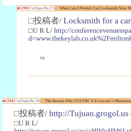
■22983
/inTopicNo.17)
What Can A Weekly Car Locksmith Near Me
□投稿者/
Locksmith for a car
□U R L/
http://conferencevenuessp
d=www.thekeylab.co.uk%2Fmiltonk
%%
■22982
/inTopicNo.18)
The Reason Why USA THC Is Everyone's Obsession
□投稿者/
http://Tujuan.grogol.us
□U R L/
http://tujuan.grogol.us/go/aHR0