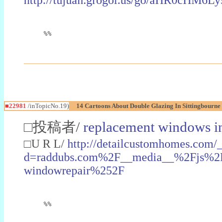
%%
■22981
/inTopicNo.19)
14 Cartoons About Double Glazing In Sittingbourne
□投稿者/
replacement windows in
□U R L/
http://detailcustomhomes.com/
d=raddubs.com%2F__media__%2Fjs%2Fn
windowrepair%252F
%%