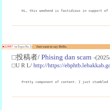
Hi, this weekend is fastidious in support of 
■22997
/inTopicNo.3)
Just want to say Hello.
□投稿者/
Phising dan scam
-(2025
□U R L/
http://https://ebphtb.lebakk
Pretty component of content. I just stumbled 