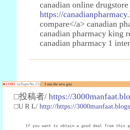
canadian online drugstore
https://canadianpharmacy.
compare</a> canadian pha
canadian pharmacy king 
canadian pharmacy 1 inter
■22985
/inTopicNo.15)
I am the new guy
□投稿者/
https://3000manfaat.bl
□U R L/
http://https://3000manfaat.blog
If you want to obtain a good deal from this p