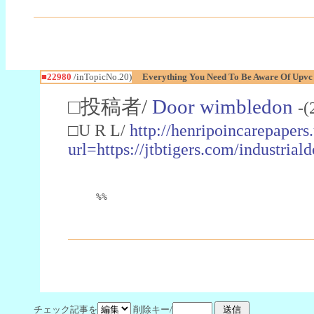
■22980
/inTopicNo.20)
Everything You Need To Be Aware Of Upv
□投稿者/
Door wimbledon
-(
□U R L/
http://henripoincarepapers
url=https://jtbtigers.com/industr
%%
チェック記事を
削除キー/