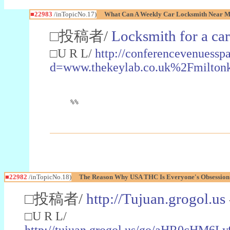
■22983
/inTopicNo.17)
What Can A Weekly Car Locksmith Near Me
□投稿者/
Locksmith for a car
□U R L/
http://conferencevenuessp
d=www.thekeylab.co.uk%2Fmiltonk
%%
■22982
/inTopicNo.18)
The Reason Why USA THC Is Everyone's Obsession
□投稿者/
http://Tujuan.grogol.us
□U R L/
http://tujuan.grogol.us/go/aHR0