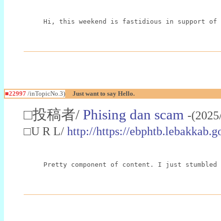
Hi, this weekend is fastidious in support of 
■22997
/inTopicNo.3)
Just want to say Hello.
□投稿者/
Phising dan scam
-(2025
□U R L/
http://https://ebphtb.lebakk
Pretty component of content. I just stumbled 