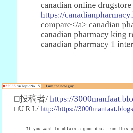
canadian online drugstore
https://canadianpharmacy.
compare</a> canadian pha
canadian pharmacy king 
canadian pharmacy 1 inter
■22985
/inTopicNo.15)
I am the new guy
□投稿者/
https://3000manfaat.bl
□U R L/
http://https://3000manfaat.blog
If you want to obtain a good deal from this p