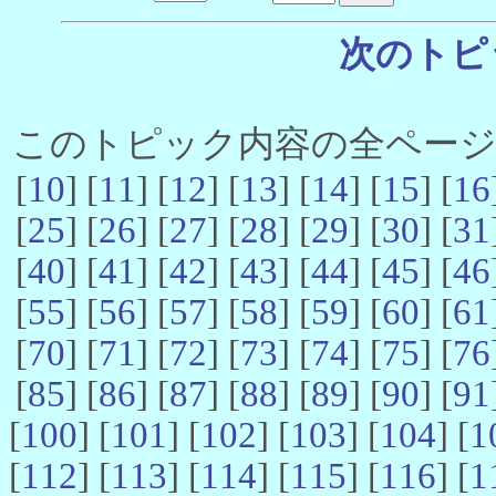
次のトピ
このトピック内容の全ページ数 
[
10
] [
11
] [
12
] [
13
] [
14
] [
15
] [
16
[
25
] [
26
] [
27
] [
28
] [
29
] [
30
] [
31
[
40
] [
41
] [
42
] [
43
] [
44
] [
45
] [
46
[
55
] [
56
] [
57
] [
58
] [
59
] [
60
] [
61
[
70
] [
71
] [
72
] [
73
] [
74
] [
75
] [
76
[
85
] [
86
] [
87
] [
88
] [
89
] [
90
] [
91
[
100
] [
101
] [
102
] [
103
] [
104
] [
1
[
112
] [
113
] [
114
] [
115
] [
116
] [
1