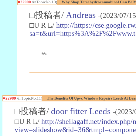
■22990
/inTopicNo.10)
Why Shop Tetrahydrocannabinol Can Be M
□投稿者/
Andreas
-(2023/07/15
□U R L/
http://https://cse.google.rw
sa=t&url=https%3A%2F%2Fwww.t
%%
■22989
/inTopicNo.11)
The Benefits Of Upvc Window Repairs Leeds At Leas
□投稿者/
door fitter Leeds
-(2023/
□U R L/
http://sheilagaff.net/index.php/
view=slideshow&id=36&tmpl=comp