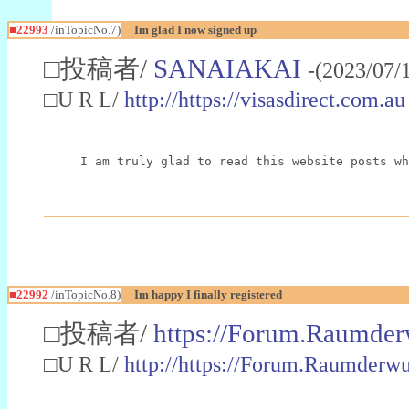
■22993
/inTopicNo.7)
Im glad I now signed up
□投稿者/
SANAIAKAI
-(2023/07/
□U R L/
http://https://visasdirect.com.au
I am truly glad to read this website posts wh
■22992
/inTopicNo.8)
Im happy I finally registered
□投稿者/
https://Forum.Raumder
□U R L/
http://https://Forum.Raumder