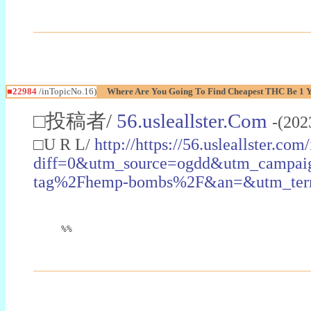
■22984
/inTopicNo.16)
Where Are You Going To Find Cheapest THC Be 1 
□投稿者/
56.usleallster.Com
-(202
□U R L/
http://https://56.usleallster.com
diff=0&utm_source=ogdd&utm_campai
tag%2Fhemp-bombs%2F&an=&utm_ter
%%