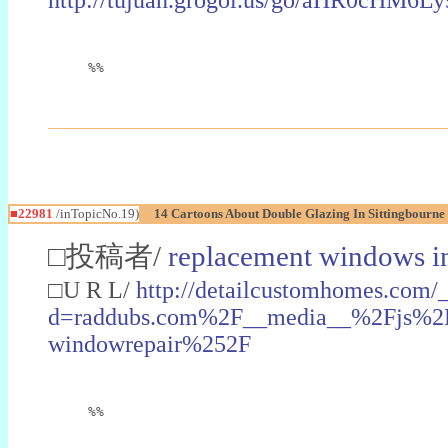
%%
■22981
/inTopicNo.19)
14 Cartoons About Double Glazing In Sittingbourne
□投稿者/
replacement windows in
□U R L/
http://detailcustomhomes.com/
d=raddubs.com%2F__media__%2Fjs%2Fn
windowrepair%252F
%%