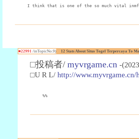
I think that is one of the so much vital inmf
■22991
/inTopicNo.9)
12 Stats About Situs Togel Terpercaya To M
□投稿者/
myvrgame.cn
-(2023
□U R L/
http://www.myvrgame.cn
%%