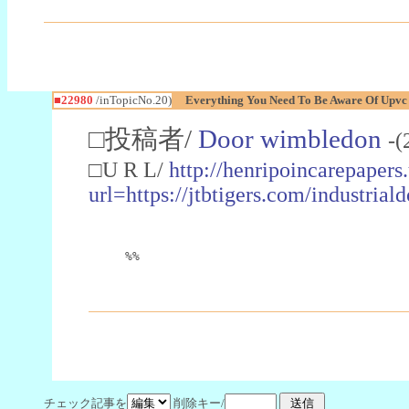
■22980
/inTopicNo.20)
Everything You Need To Be Aware Of Upv
□投稿者/
Door wimbledon
-(
□U R L/
http://henripoincarepapers
url=https://jtbtigers.com/industr
%%
チェック記事を
削除キー/