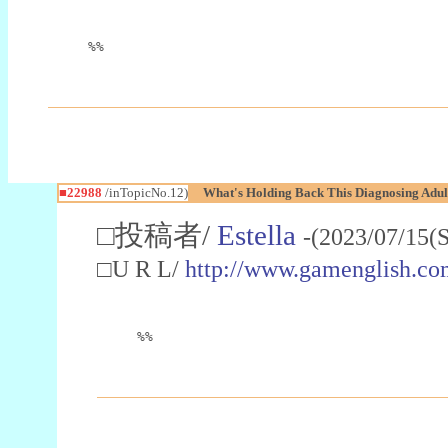
%%
■22988
/inTopicNo.12)
What's Holding Back This Diagnosing Adul
□投稿者/
Estella
-(2023/07/15(
□U R L/
http://www.gamenglish.co
%%