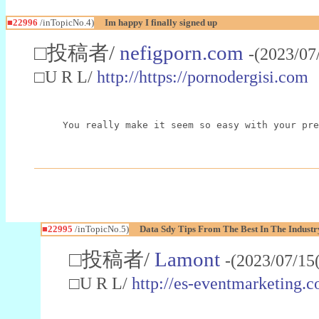
■22996
/inTopicNo.4)
Im happy I finally signed up
□投稿者/
nefigporn.com
-(2023/07
□U R L/
http://https://pornodergisi.com
You really make it seem so easy with your pre
■22995
/inTopicNo.5)
Data Sdy Tips From The Best In The Industr
□投稿者/
Lamont
-(2023/07/15
□U R L/
http://es-eventmarketin