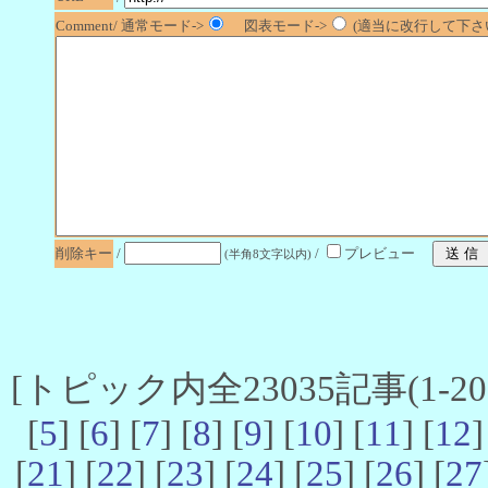
Comment/ 通常モード->
図表モード->
(適当に改行して下さい
削除キー
/
/
プレビュー
(半角8文字以内)
[トピック内全23035記事(1-20 
[
5
] [
6
] [
7
] [
8
] [
9
] [
10
] [
11
] [
12
]
[
21
] [
22
] [
23
] [
24
] [
25
] [
26
] [
27