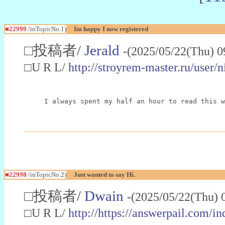
■22999
/inTopicNo.1)
Im happy I now registered
□投稿者/
Jerald
-(2025/05/22(Thu) 0
□U R L/
http://stroyrem-master.ru/user/
I always spent my half an hour to read this w
■22998
/inTopicNo.2)
Just wanted to say Hi.
□投稿者/
Dwain
-(2025/05/22(Thu) 
□U R L/
http://https://answerpail.com/i