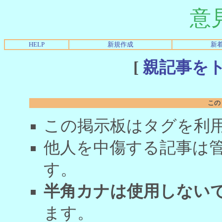
意
HELP
新規作成
新
[
親記事を
この
この掲示板はタグを利
他人を中傷する記事は
す。
半角カナは使用しない
ます。