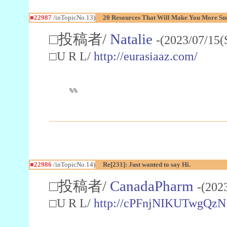
■22987
/inTopicNo.13)
20 Resources That Will Make You More Succ
□投稿者/
Natalie
-(2023/07/15(
□U R L/
http://eurasiaaz.com/
%%
■22986
/inTopicNo.14)
Re[231]: Just wanted to say Hi.
□投稿者/
CanadaPharm
-(202
□U R L/
http://cPFnjNIKUTwgQzN