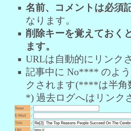
名前、コメントは必須
なります。
削除キーを覚えておく
ます。
URLは自動的にリンク
記事中に No**** 
クされます(****は半角
*) 過去ログへはリンク
Name
/
E-Mail
/
Title
/
URL
/