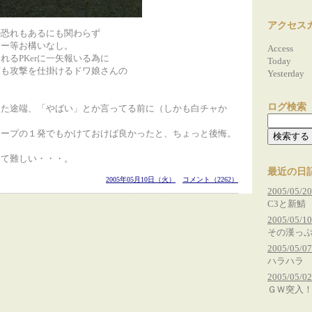
アクセス
の恐れもあるにも関わらず
ター等お構いなし。
Access
れるPKerに一矢報いる為に
Today
度も攻撃を仕掛けるドワ娘さんの
Yesterday
。
ログ検索
った途端、「やばい」とか言ってる前に（しかも白チャか
リープの１発でもかけておけば良かったと、ちょっと後悔。
って難しい・・・。
最近の日
2005年05月10日（火）
コメント（2262）
2005/05/20
C3と新鯖
2005/05/10
その漢っ
2005/05/07
ハラハラ
2005/05/02
ＧＷ突入