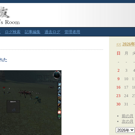
覧
ログ検索
記事編集
過去ログ
管理者用
<<
2026年
日
月
れた
-
-
-
2
3
9
10
1
16
17
1
23
24
2
30
31
-
前の月
次の月