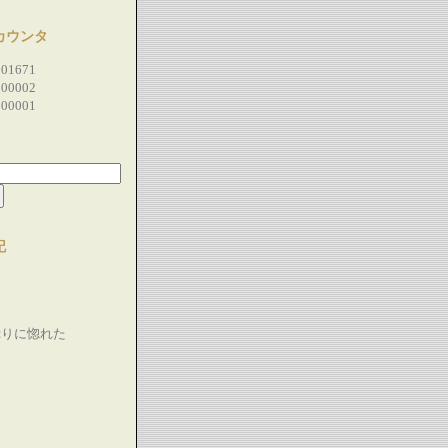
カウンタ
01671
00002
00001
記
ぷりに惚れた
！