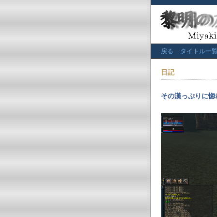
戻る
タイトル一
日記
その漢っぷりに惚