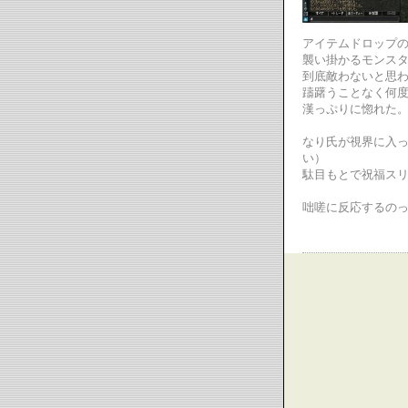
アイテムドロップ
襲い掛かるモンス
到底敵わないと思わ
躊躇うことなく何
漢っぷりに惚れた
なり氏が視界に入
い）
駄目もとで祝福ス
咄嗟に反応するの