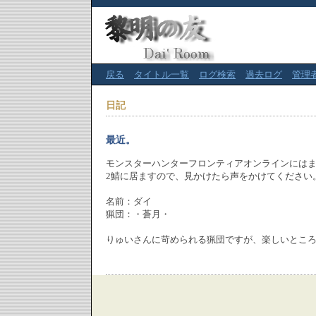
戻る
タイトル一覧
ログ検索
過去ログ
管理
日記
最近。
モンスターハンターフロンティアオンラインには
2鯖に居ますので、見かけたら声をかけてください
名前：ダイ
猟団：・蒼月・
りゅいさんに苛められる猟団ですが、楽しいとこ