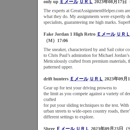
only up
Ｅメール
ＵＲＬ
2023年08月17日（
The experts at GreatAssignmentHelper.com are t
what they do. My assignments were expertly de
specialists, guaranteeing me high marks. Super
Fake Jordan 1 High Retro
Ｅメール
ＵＲ
（M）17:06
The sneaker, characterized by and Sail color 
to Chris Paul’s admiration for Michael Jordan’s
Meticulously crafted from premium materials, th
patterned upper.
drift hunters
Ｅメール
ＵＲＬ
2023年09月
Gear up for test your driving prowess to
the limit as you compete against a variety of d
crafted
for put your sliding techniques to the test. With 
urban streets to wide-open country roads, there
different settings to explore.
Shree
Ｅメール
ＵＲＬ
2023年09月23日（S