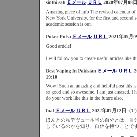
sinthi sah
Ｅメール
ＵＲＬ
2020年07月08
Amazing piece of info The revised calendar of a
New York University, for the first and second 
academic session is out.
Poker Pulsa
Ｅメール
ＵＲＬ
2021年05月0
Good article!
I will follow you to create useful articles like thi
Best Vaping In Pakistan
Ｅメール
ＵＲＬ
2
19:10
Wow! Such an amazing and helpful post this is. I 
so good and so awesome. I am just amazed. I h
do your work like this in the future also.
fnaf
Ｅメール
ＵＲＬ
2022年07月12日（T）
ほんとの私デヴュー本当の自分とは、自
しているのかを知り、自信を持つことで