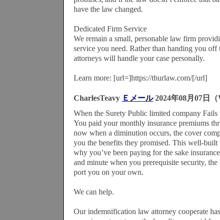
have the law changed.
Dedicated Firm Service
We remain a small, personable law firm provid
service you need. Rather than handing you off t
attorneys will handle your case personally.
Learn more: [url=]https://thurlaw.com/[/url]
CharlesTeavy
Ｅメール
2024年08月07日（
When the Surety Public limited company Fails 
You paid your monthly insurance premiums thr
now when a diminution occurs, the cover compa
you the benefits they promised. This well-built t
why you’ve been paying for the sake insurance a
and minute when you prerequisite security, the 
port you on your own.
We can help.
Our indemnification law attorney cooperate has 