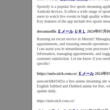
Sportzfy is a popular live sports streaming appl
Android devices. It offers a wide range of spor
users to watch live events in high quality witho
Key features of the app include live sports str
doramasflix
Ｅメール
ＵＲＬ
2024年07月0
Running an escort service in Meerut? Managin
appointments, and ensuring smooth operations c
I can assist you in streamlining your processes 
information, managing appointments, and sugg
customer satisfaction. Let me know if you need
specific!
https://aniwatch.com.co/
Ｅメール
2024年0
aniwatch&#160;is a free anime streaming site
English Subbed and Dubbed anime for free, wi
update daily.
https://aniwatch.com.co/