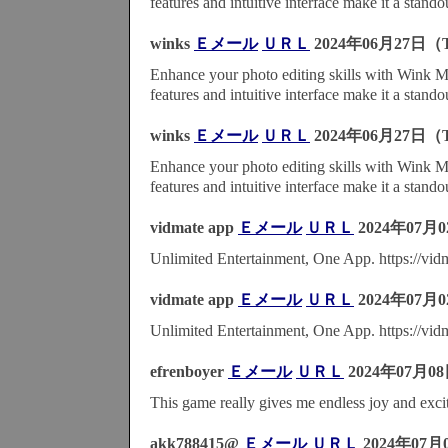
features and intuitive interface make it a stando
winks
Ｅメール
ＵＲＬ
2024年06月27日（T
Enhance your photo editing skills with Wink
features and intuitive interface make it a stando
winks
Ｅメール
ＵＲＬ
2024年06月27日（T
Enhance your photo editing skills with Wink
features and intuitive interface make it a stando
vidmate app
Ｅメール
ＵＲＬ
2024年07月0
Unlimited Entertainment, One App. https://vid
vidmate app
Ｅメール
ＵＲＬ
2024年07月0
Unlimited Entertainment, One App. https://vid
efrenboyer
Ｅメール
ＵＲＬ
2024年07月0
This game really gives me endless joy and exci
akk788415@
Ｅメール
ＵＲＬ
2024年07月