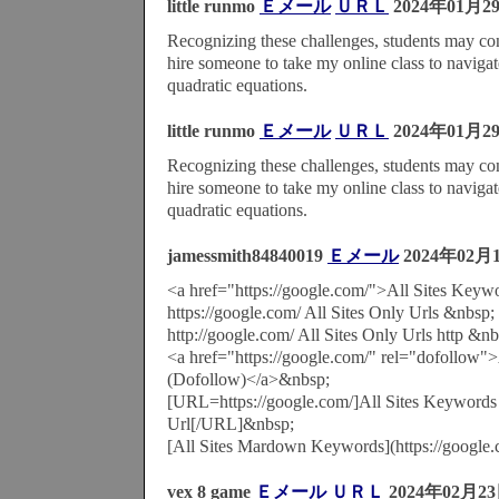
little runmo
Ｅメール
ＵＲＬ
2024年01月2
Recognizing these challenges, students may con
hire someone to take my online class to navigat
quadratic equations.
little runmo
Ｅメール
ＵＲＬ
2024年01月2
Recognizing these challenges, students may con
hire someone to take my online class to navigat
quadratic equations.
jamessmith84840019
Ｅメール
2024年02月
<a href="https://google.com/">All Sites Key
https://google.com/ All Sites Only Urls &nbsp;
http://google.com/ All Sites Only Urls http &nb
<a href="https://google.com/" rel="dofollow"
(Dofollow)</a>&nbsp;
[URL=https://google.com/]All Sites Keywords
Url[/URL]&nbsp;
[All Sites Mardown Keywords](https://google
vex 8 game
Ｅメール
ＵＲＬ
2024年02月23