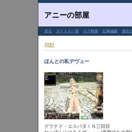
アニーの部屋
戻る
タイトル一覧
ログ検索
記事編集
過去
日記
ほんとの私デヴュー
グラナド・エスパダＩＮ三回目