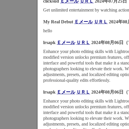
clicksud
Ｅメール
ＵＲＬ
2024年07月25日
Get unlimited entertainment by watching actio
My Real Debut
Ｅメール
ＵＲＬ
2024年08
hello
lrsapk
Ｅメール
ＵＲＬ
2024年08月06日（T
Enhance your photo editing skills with Ligh
modified version unlocks premium features, offe
interface and powerful tools that make it a stan
photographers looking to elevate their work. 
adjustments, presets, and localized editing opt
professional-quality edits effortlessly.
lrsapk
Ｅメール
ＵＲＬ
2024年08月06日（T
Enhance your photo editing skills with Ligh
modified version unlocks premium features, offe
interface and powerful tools that make it a stan
photographers looking to elevate their work. 
adjustments, presets, and localized editing opt