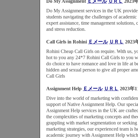
Do My Assignment
Ｅメール
ＵＲＬ
2023
Do My Assignment services in the UK provide 
students navigating the challenges of academic l
expert assistance, time management solutions, 
and stress reduction.
Call Girls in Rohini
Ｅメール
ＵＲＬ
2023
Rohini Cheap Call Girls on require. With us, yo
hot to you any 24*7 Rohini Call Girls to you w
do choice to have romance and love in life at be
hidden and sexual person to give all proper am
Call Girls
Assignment Help
Ｅメール
ＵＲＬ
2023年1
Dive into the world of marketing with confiden
support of Native Assignment Help. Our speci
Assignment Help services in the UK are crafte
the complexities of marketing concepts and the
grappling with market segmentation or seeking c
marketing strategies, our experienced team is he
academic journey with Assignment Help which is