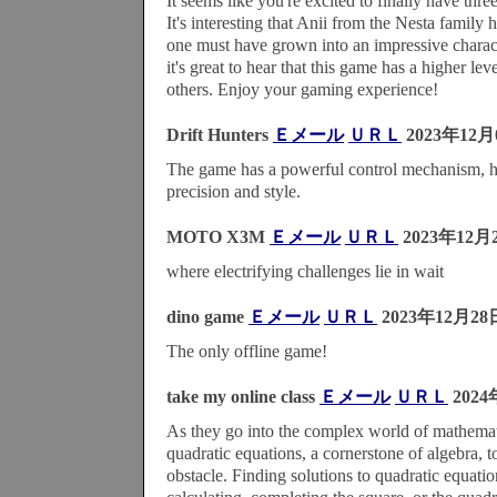
It seems like you're excited to finally have thr
It's interesting that Anii from the Nesta family h
one must have grown into an impressive charac
it's great to hear that this game has a higher le
others. Enjoy your gaming experience!
Drift Hunters
Ｅメール
ＵＲＬ
2023年12月
The game has a powerful control mechanism, he
precision and style.
MOTO X3M
Ｅメール
ＵＲＬ
2023年12月
where electrifying challenges lie in wait
dino game
Ｅメール
ＵＲＬ
2023年12月28
The only offline game!
take my online class
Ｅメール
ＵＲＬ
2024
As they go into the complex world of mathemat
quadratic equations, a cornerstone of algebra,
obstacle. Finding solutions to quadratic equation