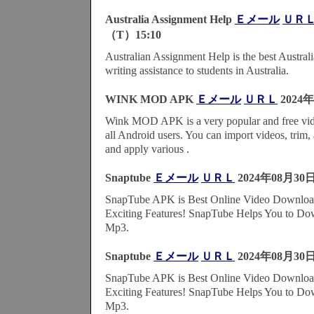
Australia Assignment Help
Ｅメール
ＵＲ
（T）15:10
Australian Assignment Help is the best Austra
writing assistance to students in Australia.
WINK MOD APK
Ｅメール
ＵＲＬ
2024
Wink MOD APK is a very popular and free video
all Android users. You can import videos, trim, 
and apply various .
Snaptube
Ｅメール
ＵＲＬ
2024年08月30日
SnapTube APK is Best Online Video Downlo
Exciting Features! SnapTube Helps You to D
Mp3.
Snaptube
Ｅメール
ＵＲＬ
2024年08月30日
SnapTube APK is Best Online Video Downlo
Exciting Features! SnapTube Helps You to D
Mp3.