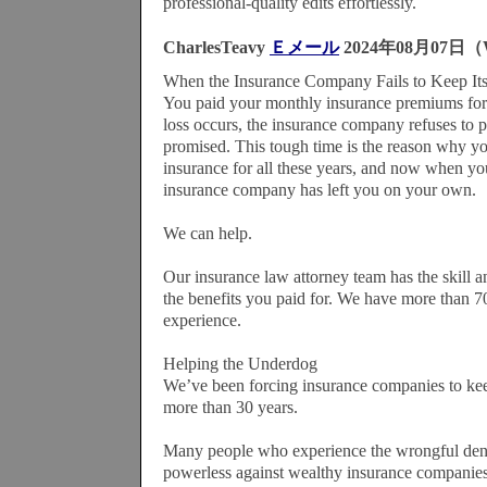
professional-quality edits effortlessly.
CharlesTeavy
Ｅメール
2024年08月07日（
When the Insurance Company Fails to Keep It
You paid your monthly insurance premiums fo
loss occurs, the insurance company refuses to p
promised. This tough time is the reason why y
insurance for all these years, and now when yo
insurance company has left you on your own.
We can help.
Our insurance law attorney team has the skill a
the benefits you paid for. We have more than 
experience.
Helping the Underdog
We’ve been forcing insurance companies to kee
more than 30 years.
Many people who experience the wrongful deni
powerless against wealthy insurance companies