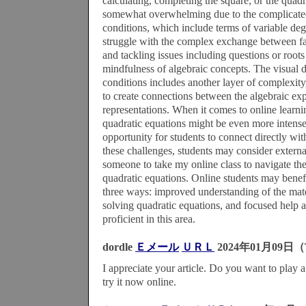
calculating, completing the square, or the quad
somewhat overwhelming due to the complicated 
conditions, which include terms of variable deg
struggle with the complex exchange between fac
and tackling issues including questions or roots
mindfulness of algebraic concepts. The visual d
conditions includes another layer of complexity
to create connections between the algebraic exp
representations. When it comes to online learni
quadratic equations might be even more intense 
opportunity for students to connect directly wi
these challenges, students may consider external
someone to take my online class to navigate the
quadratic equations. Online students may benef
three ways: improved understanding of the mat
solving quadratic equations, and focused help
proficient in this area.
dordle
Ｅメール
ＵＲＬ
2024年01月09日（
I appreciate your article. Do you want to play 
try it now online.