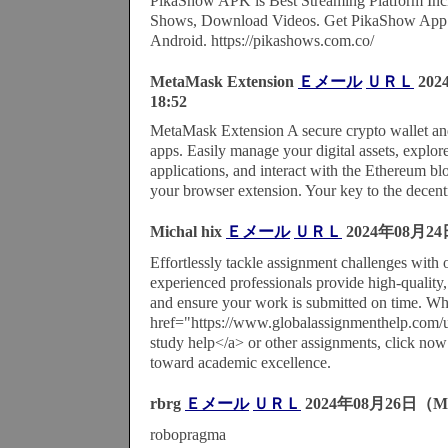
PikaShow APK is Best Streaming Platform Inc
Shows, Download Videos. Get PikaShow App 
Android. https://pikashows.com.co/
MetaMask Extension
Ｅメール
ＵＲＬ
20
18:52
MetaMask Extension A secure crypto wallet an
apps. Easily manage your digital assets, explor
applications, and interact with the Ethereum bl
your browser extension. Your key to the dece
Michal hix
Ｅメール
ＵＲＬ
2024年08月24
Effortlessly tackle assignment challenges with 
experienced professionals provide high-quality
and ensure your work is submitted on time. W
href="https://www.globalassignmenthelp.com/
study help</a> or other assignments, click now 
toward academic excellence.
rbrg
Ｅメール
ＵＲＬ
2024年08月26日（M
robopragma