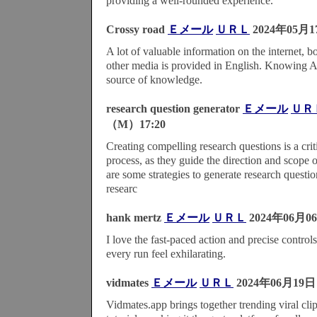
providing a well-rounded experience.
Crossy road
Ｅメール
ＵＲＬ
2024年05月1
A lot of valuable information on the internet, 
other media is provided in English. Knowing A
source of knowledge.
research question generator
Ｅメール
ＵＲ
（M）17:20
Creating compelling research questions is a crit
process, as they guide the direction and scope o
are some strategies to generate research questio
researc
hank mertz
Ｅメール
ＵＲＬ
2024年06月0
I love the fast-paced action and precise contr
every run feel exhilarating.
vidmates
Ｅメール
ＵＲＬ
2024年06月19日
Vidmates.app brings together trending viral cli