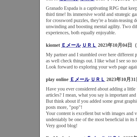
Granado Espada is a captivating RPG that kee
third time! Its immersive world and strategic g
for crossword puzzles, they're a brain-teasing de
unwinding and boosting mental agility. Two di
experiences, both equally enjoyable.
kiomet
Ｅメール
ＵＲＬ
2023年10月04日（
My partner and I stumbled over here different 
as well check things out. I like what I see so 
Look forward to exploring your web page agai
play online
Ｅメール
ＵＲＬ
2023年10月31
Have you ever considered about adding a little 
articles? I mean, what you say is important and
But think about if you added some great graphi
posts more, "pop"!
Your content is excellent but with images and v
undeniably be one of the most beneficial in its f
Very good blog!