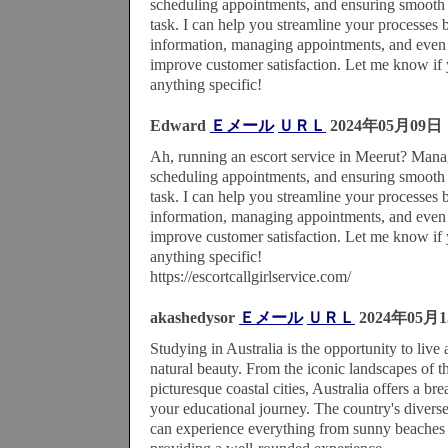
scheduling appointments, and ensuring smooth 
task. I can help you streamline your processes 
information, managing appointments, and even
improve customer satisfaction. Let me know if 
anything specific!
Edward
Ｅメール
ＵＲＬ
2024年05月09日
Ah, running an escort service in Meerut? Man
scheduling appointments, and ensuring smooth 
task. I can help you streamline your processes 
information, managing appointments, and even
improve customer satisfaction. Let me know if 
anything specific!
https://escortcallgirlservice.com/
akashedysor
Ｅメール
ＵＲＬ
2024年05月
Studying in Australia is the opportunity to live
natural beauty. From the iconic landscapes of t
picturesque coastal cities, Australia offers a br
your educational journey. The country's diverse
can experience everything from sunny beaches