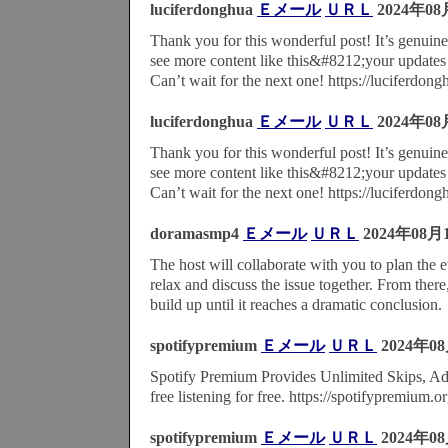
luciferdonghua
Ｅメール
ＵＲＬ
2024年08
Thank you for this wonderful post! It’s genuine
see more content like this&#8212;your updates 
Can’t wait for the next one! https://luciferdong
luciferdonghua
Ｅメール
ＵＲＬ
2024年08
Thank you for this wonderful post! It’s genuine
see more content like this&#8212;your updates 
Can’t wait for the next one! https://luciferdong
doramasmp4
Ｅメール
ＵＲＬ
2024年08月
The host will collaborate with you to plan the e
relax and discuss the issue together. From there
build up until it reaches a dramatic conclusion.
spotifypremium
Ｅメール
ＵＲＬ
2024年0
Spotify Premium Provides Unlimited Skips, Ad
free listening for free. https://spotifypremium.or
spotifypremium
Ｅメール
ＵＲＬ
2024年0