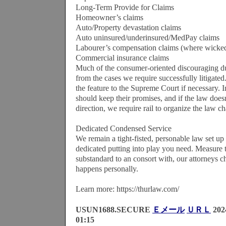
Long-Term Provide for Claims
Homeowner’s claims
Auto/Property devastation claims
Auto uninsured/underinsured/MedPay claims
Labourer’s compensation claims (where wicked 
Commercial insurance claims
Much of the consumer-oriented discouraging d
from the cases we require successfully litigated
the feature to the Supreme Court if necessary.
should keep their promises, and if the law doesn
direction, we require rail to organize the law c
Dedicated Condensed Service
We remain a tight-fisted, personable law set up
dedicated putting into play you need. Measure
substandard to an consort with, our attorneys ch
happens personally.
Learn more: https://thurlaw.com/
USUN1688.SECURE
Ｅメール
ＵＲＬ
20
01:15