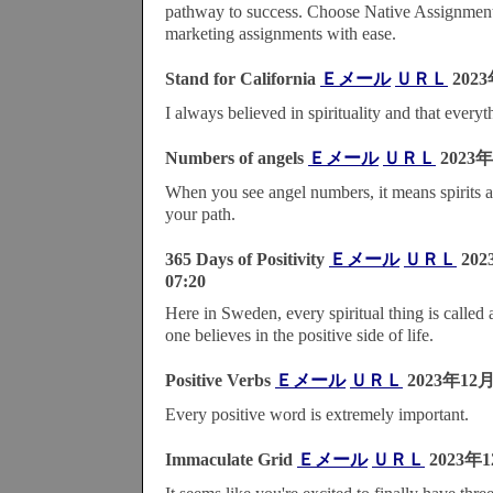
pathway to success. Choose Native Assignmen
marketing assignments with ease.
Stand for California
Ｅメール
ＵＲＬ
2023
I always believed in spirituality and that everyt
Numbers of angels
Ｅメール
ＵＲＬ
2023年
When you see angel numbers, it means spirits a
your path.
365 Days of Positivity
Ｅメール
ＵＲＬ
20
07:20
Here in Sweden, every spiritual thing is called
one believes in the positive side of life.
Positive Verbs
Ｅメール
ＵＲＬ
2023年12月
Every positive word is extremely important.
Immaculate Grid
Ｅメール
ＵＲＬ
2023年