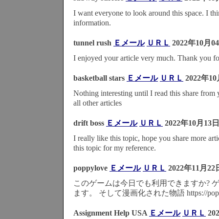
I want everyone to look around this space. I thin
information.
tunnel rush
Ｅメール
ＵＲＬ
2022年10月0
I enjoyed your article very much. Thank you for
basketball stars
Ｅメール
ＵＲＬ
2022年10
Nothing interesting until I read this share from 
all other articles
drift boss
Ｅメール
ＵＲＬ
2022年10月13日
I really like this topic, hope you share more ar
this topic for my reference.
poppylove
Ｅメール
ＵＲＬ
2022年11月22
このゲームは今日でも利用できますか? 
ます。 そして漫画化された物語 https://popmov
Assignment Help USA
Ｅメール
ＵＲＬ
20