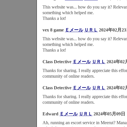
This website was... how do you say it? Relevant
something which helped me.
Thanks a lot!
vex 8 game
Ｅメール
ＵＲＬ
2024年02月23
This website was... how do you say it? Relevant
something which helped me.
Thanks a lot!
Class Detective
Ｅメール
ＵＲＬ
2024年02
Thanks for sharing. I really appreciate this effo
community of online readers.
Class Detective
Ｅメール
ＵＲＬ
2024年02
Thanks for sharing. I really appreciate this effo
community of online readers.
Edward
Ｅメール
ＵＲＬ
2024年05月09日
Ah, running an escort service in Meerut? Man