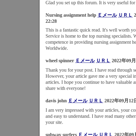
Glad you set up this forum. It is very useful fo
Nursing assignment help
Ｅメール
ＵＲＬ
22:28
This is a fantastic quick read. It's well worth 
Service is home to the top nursing specialists.
competence in providing nursing assignment he
Worldwide.
wheel spinner
Ｅメール
ＵＲＬ
2022年09月
Thank you for your post. I have read through se
However, your article gave me a very special i
articles. I hope you continue to have valuable ar
share with everyone!
davis john
Ｅメール
ＵＲＬ
2022年09月12
I am very impressed with your articles, your co
and easy to understand. I have read many other w
your site.
subway surfers
Ｅメール
ＵＲＬ
2022年09