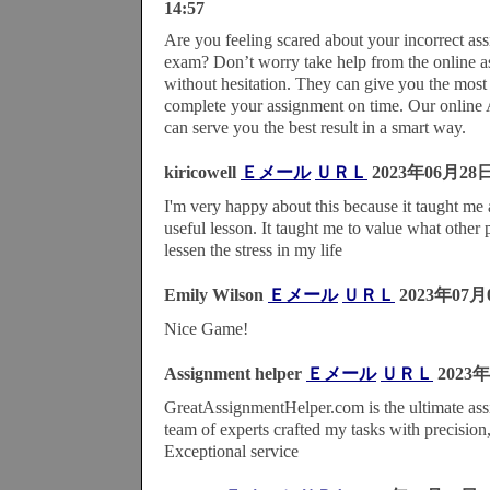
14:57
Are you feeling scared about your incorrect as
exam? Don’t worry take help from the online a
without hesitation. They can give you the most 
complete your assignment on time. Our online
can serve you the best result in a smart way.
kiricowell
Ｅメール
ＵＲＬ
2023年06月28
I'm very happy about this because it taught me
useful lesson. It taught me to value what other 
lessen the stress in my life
Emily Wilson
Ｅメール
ＵＲＬ
2023年07月
Nice Game!
Assignment helper
Ｅメール
ＵＲＬ
2023年
GreatAssignmentHelper.com is the ultimate ass
team of experts crafted my tasks with precision
Exceptional service