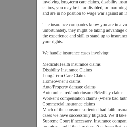
involving long-term care claims, disability insu
claims, you may be ill or disabled, or mourning
and are in no position to wage war against an 
The insurance companies know you are in a vul
unfortunately, they might be taking advantage o
the experience and skill to stand up to insuran
your rights.
We handle insurance cases involving:
Medical/Health insurance claims
Disability Insurance Claims
Long-Term Care Claims
Homeowner’s claims
Auto/Property damage claims
Auto uninsured/underinsured/MedPay claims
Worker’s compensation claims (where bad faith
Commercial insurance claims
Much of the consumer-oriented bad faith insur
cases we have successfully litigated. We’ll take
Supreme Court if necessary. Insurance compani
promises, and if the law doesn’t enforce that bas