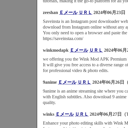
tutorials, making it the go-to platform for all y
zeeshan
Ｅメール
ＵＲＬ
2024年06月23日（
Saveinsta is an Instagram post downloader webs
download from Instagram online without any ap
You only need to open a browser and paste the 
https://saveinstaa.com/
winkmodapk
Ｅメール
ＵＲＬ
2024年06月
we offering you the Wink Mod APK Premium U
It will give you free access to a diverse range 
for professional video & photo edits.
9anime
Ｅメール
ＵＲＬ
2024年06月26日（
9anime is an anime streaming site where you c
with English subtitles. Also download 9 anime v
quality.
winks
Ｅメール
ＵＲＬ
2024年06月27日（T
Enhance your photo editing skills with Wink