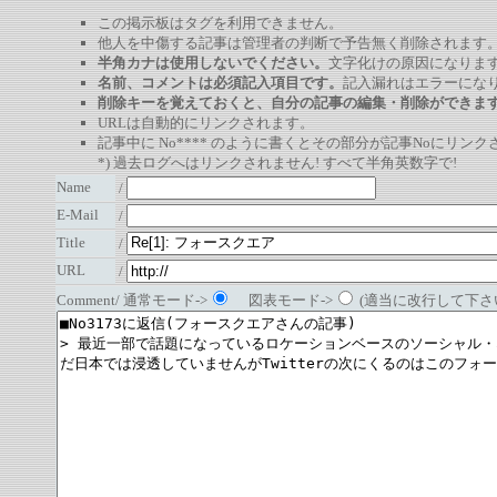
この掲示板はタグを利用できません。
他人を中傷する記事は管理者の判断で予告無く削除されます
半角カナは使用しないでください。
文字化けの原因になりま
名前、コメントは必須記入項目です。
記入漏れはエラーにな
削除キーを覚えておくと、自分の記事の編集・削除ができま
URLは自動的にリンクされます。
記事中に No**** のように書くとその部分が記事Noにリンクさ
*) 過去ログへはリンクされません! すべて半角英数字で!
Name
/
E-Mail
/
Title
/
URL
/
Comment/ 通常モード->
図表モード->
(適当に改行して下さい