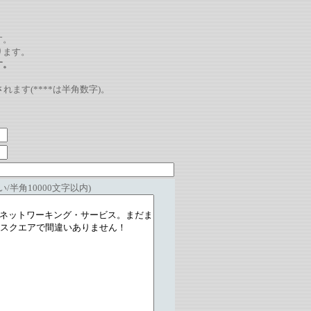
。
す。
ります。
す。
れます(****は半角数字)。
/半角10000文字以内)