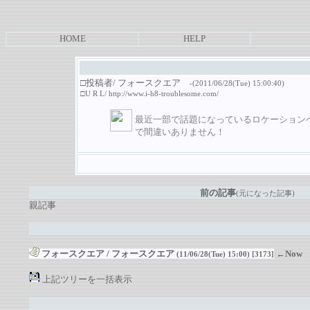
HOME
HELP
□投稿者/ フォースクエア
-(2011/06/28(Tue) 15:00:40)
□U R L/
http://www.i-h8-troublesome.com/
最近一部で話題になっているロケーションベ
で間違いありません！
前の記事
(元になった記事)
親記事
フォースクエア
/ フォースクエア
←Now
(11/06/28(Tue) 15:00)
[3173]
上記ツリーを一括表示