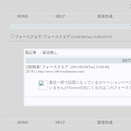
HOME
HELP
新規作成
フォースクエア
/フォースクエア
(11/06/28(Tue) 15:00)
[3173]
親記事 / 返信無し
[317
□投稿者/ フォースクエア
-(2011/06/28(Tue) 15:00:40)
□U R L/
http://www.i-h8-troublesome.com/
最近一部で話題になっているロケーションベー
いませんがTwitterの次にくるのはこのフォー
HOME
HELP
新規作成