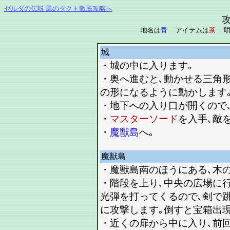
ゼルダの伝説 風のタクト徹底攻略へ
地名は
青
アイテムは
茶
唄
城
・城の中に入ります｡
・奥へ進むと､動かせる三角
の形になるように動かします
・地下への入り口が開くので､
・
マスターソード
を入手､敵
・
魔獣島
へ｡
魔獣島
・魔獣島南のほうにある､木
・階段を上り､中央の広場に
光弾を打ってくるので､剣で
に攻撃します｡倒すと宝箱出現
・近くの扉から中に入り､前