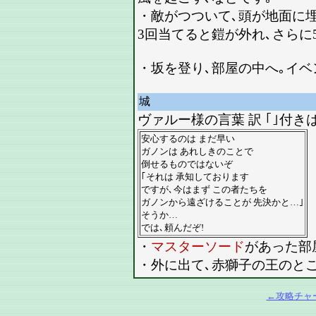
・敵がつついて､頭が地面に
3回当てると鎧が外れ､さらに
・坂を登り､部屋の中へ｡イベ
城
ヴァルー様の言葉 訳 ｢｣付
安心するのは まだ早い
ガノンは あれしきのことで
倒せるものではないぞ
｢それは 承知しております
ですが､今はまず この者たちを
ガノンから遠ざけることが 先決かと…｣
そうか…
では､頼んだぞ!
・
マスターソード
があった部
・外に出て､赤獅子の王のとこ
←攻略チャ