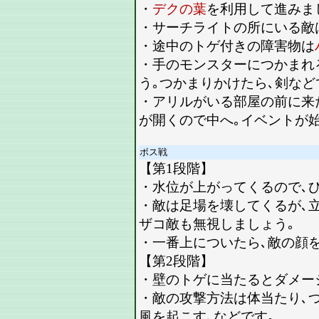
・
デクの葉
を利用して進みま
・サーチライトの所にいる敵
・途中のトゲ付きの障害物は
・手のモンスターにつかまれ
う｡つかまりかけたら､剣など
・アリルがいる部屋の前に来
が開くので中へ｡イベントが始
ボス戦
【第1段階】
・水位が上がってくるので､
・敵は足場を壊してくるが､
ザコ敵も無視しましょう｡
・一番上についたら､敵の顔
【第2段階】
・壁のトゲに当たるとダメー
・敵の攻撃方法は体当たり､
風を起こす､などです｡