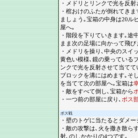
・メドリとリンクで光を反射さ
・棺おけのふたが倒れてきま
ましょう｡宝箱の中身は20ル
屋へ｡
・階段を下りていきます｡途
まま次の足場に向かって飛び
・メドリを操り､中央のスイ
黄色い模様､鏡の乗っている
ンクで光を反射させて当てて
ブロックを溝にはめます｡そ
を当てて次の部屋へ｡宝箱は
・敵をすべて倒し､宝箱から
・一つ前の部屋に戻り､
ボス
ボス戦
・壁のトゲに当たるとダメー
・敵の攻撃は､火を撒き散ら
射､のしかかりの4つです｡