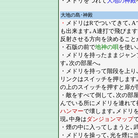
・メドリをつれて
大地の神殿
大地の島･神殿
・
メドリはRでついてきて､A
も出来ます｡A連打で飛びます
反射させる方向を決めること
・石版の前で
地神の唄
を使い
・メドリを持ったままジャン
す｡次の部屋へ｡
・メドリを持って階段を上り
リンクはスイッチを押します
の上のスイッチを押すと扉が
・敵をすべて倒して､次の部
んでいる所にメドリを連れて
ハンマー
で壊します｡メドリ
現｡中身は
ダンジョンマップ
・煙の中に入ってしまうと､
・メドリを操って､光を煙に