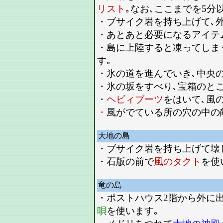
リスト
｡なお､ここまでを5分
・ブサイク岩を持ち上げて､外
・あとあと必要になるアイテ
・島に上陸すると凍ってしま
す｡
・氷の道を進んでいき､中央
・氷の坂をすべり､宝箱のと
・
ヘビィブーツ
をはいて､風
・
風がでている所の穴の中の敵
大地の島
・ブサイク岩を持ち上げて壊
・石版の前で
風のタクト
を使
竜の島
・ポストハウス2階から外に
唄
を使います｡