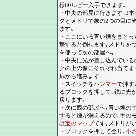
様80ルピー入手できます｡
・中央の部屋に行きます｡2
クとメドリで象の2つの目に
ます｡
・ここにいる青い煙をまとっ
撃すると倒せます｡メドリを
を使って次の部屋へ｡
・中央に光が差し込んでいる
クの上の像にそれぞれ当てま
扉から進みます｡
・スイッチを
ハンマー
で押す
るブロックを押して､鏡に光
戻ります｡
・次に西の部屋へ｡青い煙の
すると煙が消えるので､手の
は
宝のマップ
です｡メドリが
・ブロックを押して登り､
小