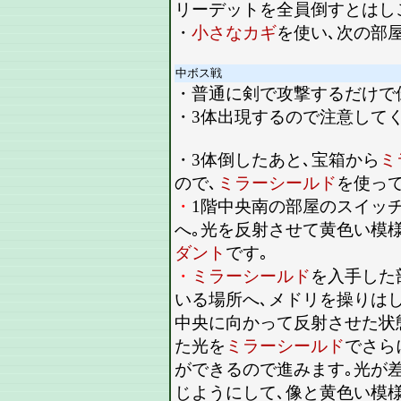
リーデットを全員倒すとはし
・
小さなカギ
を使い､次の部屋
中ボス戦
・普通に剣で攻撃するだけで
・3体出現するので注意してく
・3体倒したあと､宝箱から
ミ
ので､
ミラーシールド
を使っ
・
1階中央南の部屋のスイッ
へ｡光を反射させて黄色い模
ダント
です｡
・
ミラーシールド
を入手した
いる場所へ､メドリを操りは
中央に向かって反射させた状
た光を
ミラーシールド
でさら
ができるので進みます｡光が
じようにして､像と黄色い模様