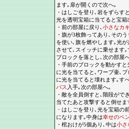
ます｡扉が開くので次へ｡
・はしごを登り､岩をずらす
光を透明宝箱に当てると宝箱
・前の部屋に戻り､
小さなカ
・旗が3枚飾ってあり､そのう
を使い､旗を燃やします｡光
させて､スイッチに乗せます
ブロックを落とし､次の部屋へ
・手前のブロックを動かすと
に光を当てると､ワープ壷､
に光を当てると壊れます｡す
パス
入手｡次の部屋へ｡
・敵を全員倒すと､階段がで
当てたあと攻撃すると倒せま
・
はしごを登り､光を宝箱の
になります｡中身は
幸せのペ
・棺おけが5個あり､中は
小さ