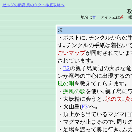
ゼルダの伝説 風のタクト徹底攻略へ
地名は
青
アイテムは
茶
唄
海
・ポストに､チンクルからの
す｡チンクルの手紙は着払いで
ごいマップ
が同封されていま
されています｡
・
B2
の親子島周辺の大きな竜
ンが竜巻の中心に出現するの
風の唄
を教えてもらえます｡
・
疾風の歌
を使い､親子島に
・大妖精に会うと､
氷の矢
､
炎
・火山島(
F3
)へ｡
・頂上から出ているマグマに
・マグマが止まるので､周り
・足場を渡って奥に行き､ムカ