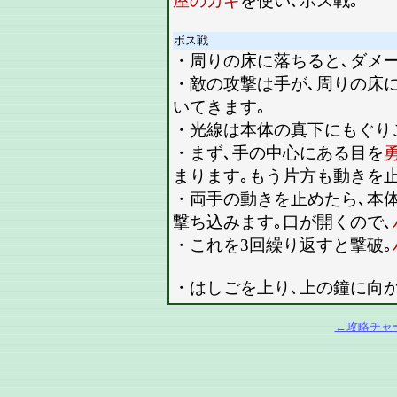
屋のカギ
を使い､ボス戦｡
ボス戦
・周りの床に落ちると､ダメ
・敵の攻撃は手が､周りの床
いてきます｡
・光線は本体の真下にもぐり
・まず､手の中心にある目を
まります｡もう片方も動きを止
・両手の動きを止めたら､本
撃ち込みます｡口が開くので､
・これを3回繰り返すと撃破｡
・はしごを上り､上の鐘に向
←攻略チャ