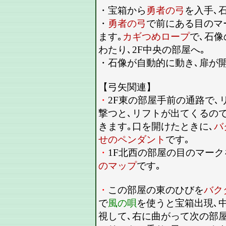
・宝箱から
勇者の弓
を入手､
・
勇者の弓
で前にある目のマ
ます｡
カギつめロープ
で､石
わたり､2F中央の部屋へ｡
・石像が自動的に動き､扉が開
【弓矢関連】
・
2F東の部屋手前の通路で､
撃つと､リフトが出てくるの
きます｡口を開けたときに､
バ
せのペンダント
です｡
・
1F北西の部屋の目のマーク
のマップ
です｡
・
この部屋の東のひびを
バク
で
風の唄
を使うと宝箱出現､
視して､右に曲がって次の部屋