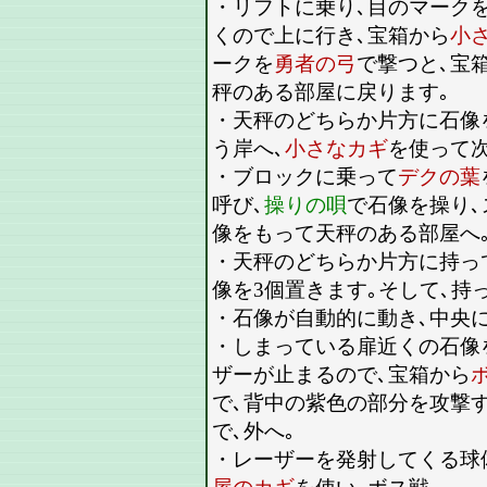
・リフトに乗り､目のマーク
くので上に行き､宝箱から
小
ークを
勇者の弓
で撃つと､宝
秤のある部屋に戻ります｡
・天秤のどちらか片方に石像
う岸へ､
小さなカギ
を使って次
・ブロックに乗って
デクの葉
呼び､
操りの唄
で石像を操り､
像をもって天秤のある部屋へ
・天秤のどちらか片方に持っ
像を3個置きます｡そして､持
・石像が自動的に動き､中央に
・しまっている扉近くの石像
ザーが止まるので､宝箱から
で､背中の紫色の部分を攻撃
で､外へ｡
・レーザーを発射してくる球