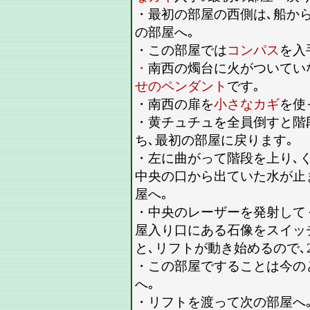
・最初の部屋の西側は､船か
の部屋へ｡
・この部屋では
コンパス
を入
・
南西の燭台に火がついてい
せのペンダント
です｡
・南西の扉を
小さなカギ
を使
・黄チュチュを全員倒すと階
ち､最初の部屋に戻ります｡
・左に曲がって階段を上り､
中央の口から出ていた水が止
屋へ｡
・中央のレーザーを発射して
屋入り口にある石像をスイッ
と､リフトが動き始めるので､2
・この部屋ですることは今の
へ｡
・リフトを渡って次の部屋へ