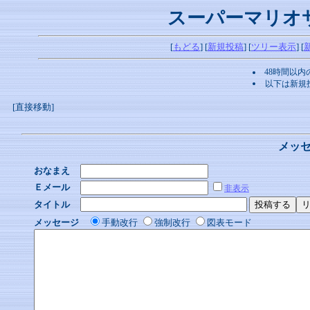
スーパーマリオ
[
もどる
] [
新規投稿
] [
ツリー表示
] [
48時間以
以下は新規
[直接移動]
メッ
おなまえ
Ｅメール
非表示
タイトル
メッセージ
手動改行
強制改行
図表モード