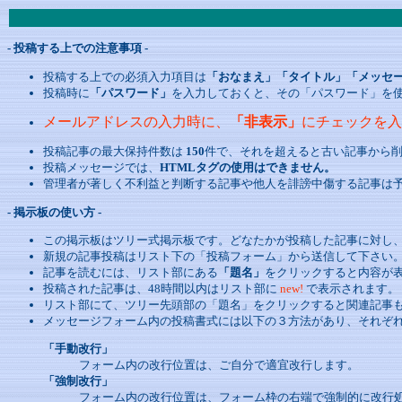
- 投稿する上での注意事項 -
投稿する上での必須入力項目は
「おなまえ」「タイトル」「メッセ
投稿時に
「パスワード」
を入力しておくと、その「パスワード」を
メールアドレスの入力時に、
「非表示」
にチェックを入
投稿記事の最大保持件数は
150
件で、それを超えると古い記事から
投稿メッセージでは、
HTMLタグの使用はできません。
管理者が著しく不利益と判断する記事や他人を誹謗中傷する記事は
- 掲示板の使い方 -
この掲示板はツリー式掲示板です。どなたかが投稿した記事に対し
新規の記事投稿はリスト下の「投稿フォーム」から送信して下さい
記事を読むには、リスト部にある
「題名」
をクリックすると内容が
投稿された記事は、48時間以内はリスト部に
new!
で表示されます。
リスト部にて、ツリー先頭部の「題名」をクリックすると関連記事
メッセージフォーム内の投稿書式には以下の３方法があり、それぞ
「手動改行」
フォーム内の改行位置は、ご自分で適宜改行します。
「強制改行」
フォーム内の改行位置は、フォーム枠の右端で強制的に改行