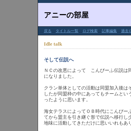
アニーの部屋
戻る
タイトル一覧
ログ検索
記事編集
過去
Idle talk
そして伝説へ
ＮＣの改悪によって こんびーふ伝説は
になりました。
クラン単体としての活動は同盟加入後は
したが同盟枠の中にあってもチームとい
ったように思います。
海女テラスによってＯＢ時代にこんびー
てから盟主を引き継ぐ形で伝説へ移行し
地味に活動してきただけに思いいれもあ