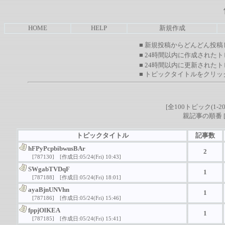
HOME
HELP
新規作成
■ 新規投稿からどんどん投稿
■ 24時間以内に作成された
■ 24時間以内に更新された
■ トピックタイトルをクリ
[全100トピック(1-20
親記事の順番 
トピックタイトル
記事数
hFPyPcpbibwusBAr
2
[787130]
[作成日:05/24(Fri) 10:43]
SWgabTVDqF
1
[787188]
[作成日:05/24(Fri) 18:01]
ayaBjnUNVhn
1
[787186]
[作成日:05/24(Fri) 15:46]
fppjOlKEA
1
[787185]
[作成日:05/24(Fri) 15:41]