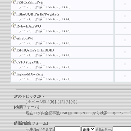
FiSICcsShfuPyjj
1
[787175]
[作成日:05/24(Fri) 13:46]
hBkoUQBtPirIkNWgAaG
1
[787174]
[作成日:05/24(Fri) 13:44]
RvbwEAxjWQ
1
[787173]
[作成日:05/24(Fri) 13:43]
eihybqWd
1
[787172]
[作成日:05/24(Fri) 13:42]
ISFIfQzOsYOiEiDDID
1
[787171]
[作成日:05/24(Fri) 13:41]
cVFJYuyzMEt
1
[787170]
[作成日:05/24(Fri) 13:21]
KgksoMXwiScq
1
[787169]
[作成日:05/24(Fri) 13:21]
次のトピック20＞
( 全ページ数 / [
0
] [
1
] [
2
] [
3
] [
4
] )
[検索フォーム]
現在ログ内全記事数/
158
から検索 キーワード
(親/100 レス/58)
[削除/編集フォーム]
記事No
/
削除キー/
(半角数字)