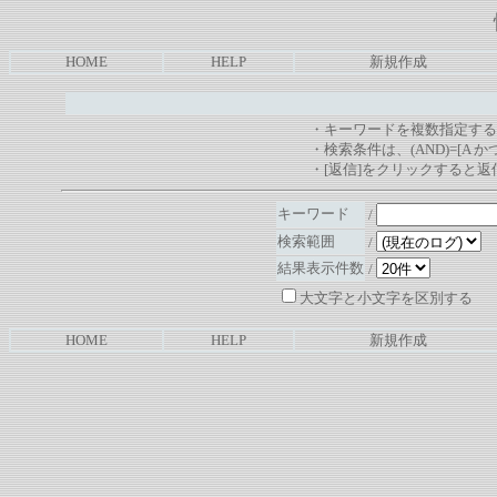
HOME
HELP
新規作成
・キーワードを複数指定する
・検索条件は、(AND)=[A かつ
・[返信]をクリックすると
キーワード
/
検索範囲
/
結果表示件数
/
大文字と小文字を区別する
HOME
HELP
新規作成