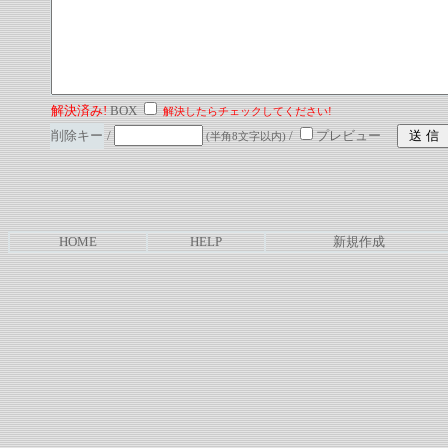
解決済み!
BOX
解決したらチェックしてください!
削除キー
/
/
プレビュー
(半角8文字以内)
HOME
HELP
新規作成