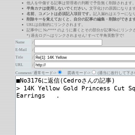
他人を中傷する記事は管理者の判断で予告無く削除されます
半角カナは使用しないでください。
文字化けの原因になりま
名前、コメントは必須記入項目です。
記入漏れはエラーにな
削除キーを覚えておくと、自分の記事の編集・削除ができま
URLは自動的にリンクされます。
記事中に No**** のように書くとその部分が記事Noにリンクさ
*) 過去ログへはリンクされません! すべて半角英数字で!
Name
/
E-Mail
/
Title
/
URL
/
Comment/ 通常モード->
図表モード->
(適当に改行して下さい