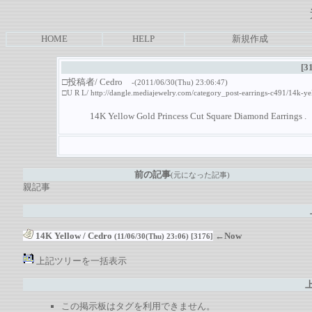
HOME
HELP
新規作成
[3
□投稿者/
Cedro
-(2011/06/30(Thu) 23:06:47)
□U R L/
http://dangle.mediajewelry.com/category_post-earrings-c491/14k-ye
14K Yellow Gold Princess Cut Square Diamond Earrings .
前の記事
(元になった記事)
親記事
14K Yellow
/
Cedro
←Now
(11/06/30(Thu) 23:06)
[3176]
上記ツリーを一括表示
この掲示板はタグを利用できません。