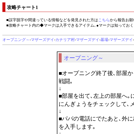
攻略チャート1
■誤字脱字や間違っている情報などを発見された方は
こちら
から報告お願
■攻略チャート内の◆マークは入手できるアイテム､●マークは知っておく
オープニング～
-
マザーズデイ
-
カナリア村
-
マザーズデイ
-
墓場
-
マザーズデイ
-
オープニング～
■オープニング終了後､部屋
戦闘｡
↓
■部屋を出て､左上の部屋へ｡
にんぎょうをチェックして､
↓
■パパの電話にでたあと､外
を入手します｡
↓