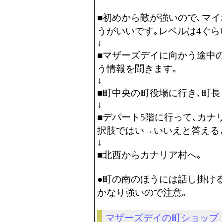
■初めから敵が強いので､マ
うがいいです｡レベルは4ぐら
↓
■マザーズデイに向かう途中
う情報を聞きます｡
↓
■町中央の町役場に行き､町長
↓
■デパート5階に行って､カナ
択肢ではい→いいえと答える
↓
■北西からカナリア村へ｡
●町の南のほうには話し掛け
かなり強いので注意｡
マザーズデイの町ショップ