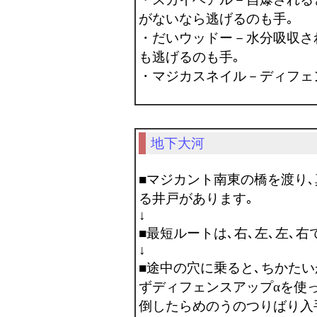
がないなら逃げるのも手｡
・だいウッドー－水分吸収さ
も逃げるのも手｡
・マジカスネイル－ディフェ
地下大河
■マジカント南東の橋を渡り
る井戸があります｡
↓
■最短ルートは､右､左､左､右
↓
■途中の穴に乗ると､ちかた
ずディフェンスアップαを使
倒したらめのうのつりばり入