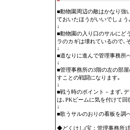
■動物園周辺の敵はかなり強い
ておいたほうがいいでしょう
↓
■動物園の入り口のサルにど
ラのカギは壊れているので､
↓
■道なりに進んで管理事務所へ
↓
■管理事務所の3階の左の部
すことの戦闘になります｡
↓
■戦う時のポイント－まず､デ
は､PKビームに気を付けて回
↓
■歌うサルのおりの看板を調べ
◆どくけし(宝：管理事務所1