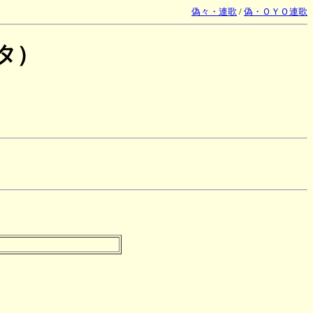
偽々・連歌
/
偽・ＯＹＯ連歌
タ）