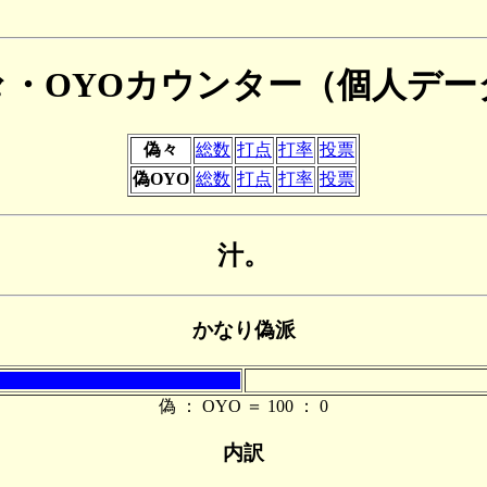
々・OYOカウンター（個人デー
偽々
総数
打点
打率
投票
偽OYO
総数
打点
打率
投票
汁。
かなり偽派
偽 ： OYO ＝ 100 ： 0
内訳