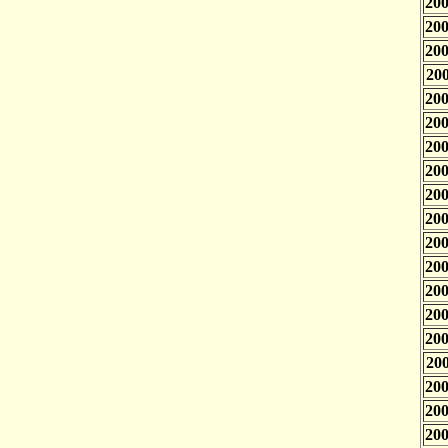
200
200
200
200
200
200
200
200
200
200
200
200
200
200
200
200
200
200
200