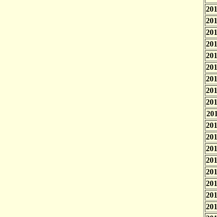
201
201
201
201
201
201
201
201
201
201
201
201
201
201
201
201
201
201