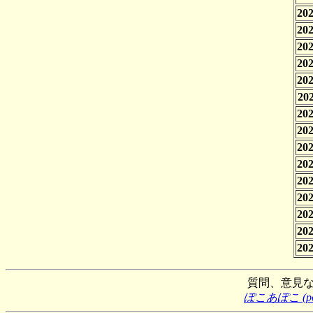
202
202
202
202
202
202
202
202
202
202
202
202
202
202
202
質問、意見
ぽこあぽこ (poco