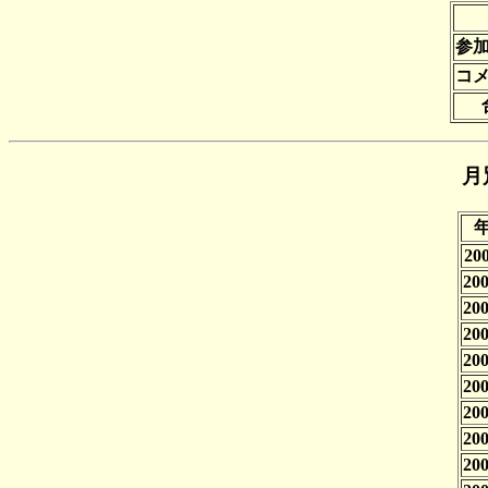
参
コ
月
200
200
200
200
200
200
200
200
200