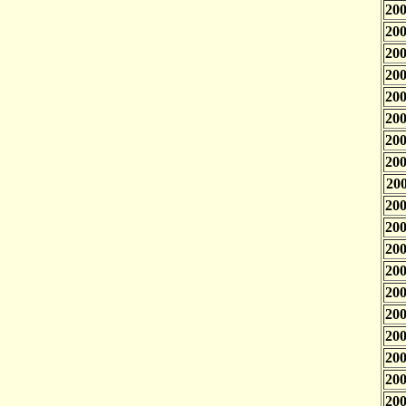
200
200
200
200
200
200
200
200
200
200
200
200
200
200
200
200
200
200
200