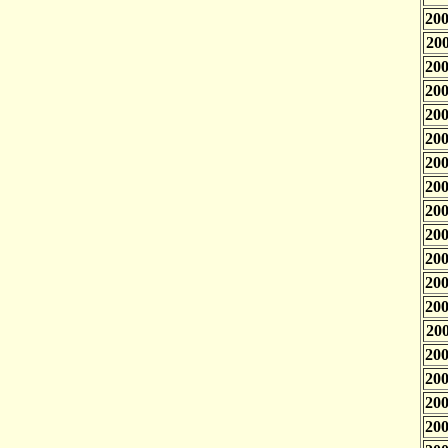
200
200
200
200
200
200
200
200
200
200
200
200
200
200
200
200
200
200