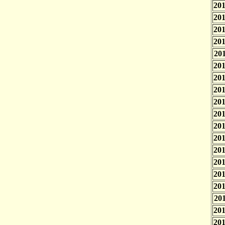
201
201
201
201
201
201
201
201
201
201
201
201
201
201
201
201
201
201
201