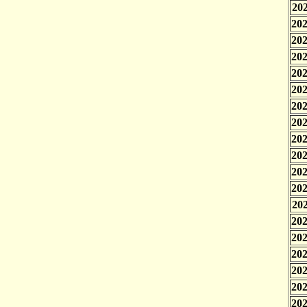
202
202
202
202
202
202
202
202
202
202
202
202
202
202
202
202
202
202
202