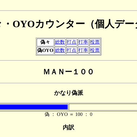
々・OYOカウンター（個人デー
偽々
総数
打点
打率
投票
偽OYO
総数
打点
打率
投票
ＭＡＮー１００
かなり偽派
偽 ： OYO ＝ 100 ： 0
内訳