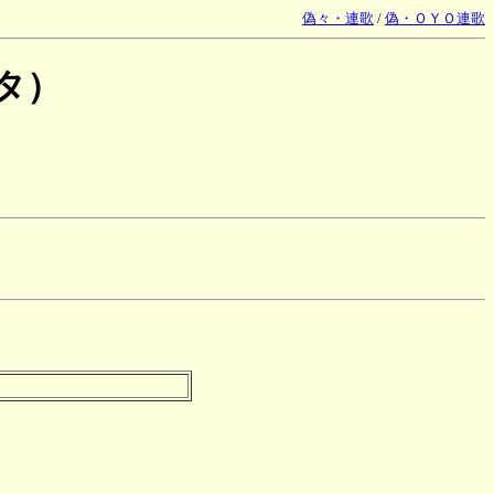
偽々・連歌
/
偽・ＯＹＯ連歌
タ）