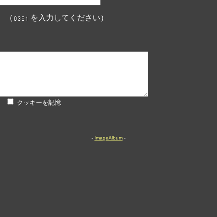
 （
を入力してください）
クッキーを記憶
-
ImageAlbum
-