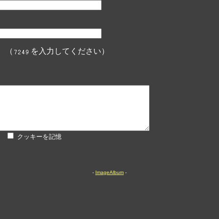
 （
を入力してください）
クッキーを記憶
-
ImageAlbum
-