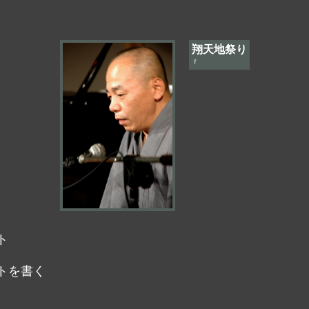
翔天地祭り
ｆ
ト
トを書く