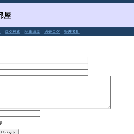
部屋
覧
ログ検索
記事編集
過去ログ
管理者用
示