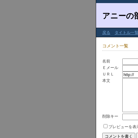
アニーの
戻る
タイトル一
コメント一覧
名前
Ｅメール
ＵＲＬ
本文
削除キー
プレビューを表