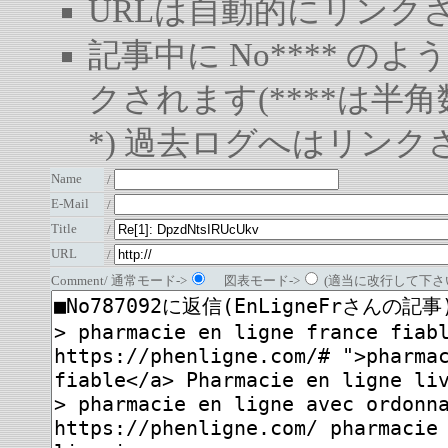
URLは自動的にリンク
記事中に No**** 
クされます(****は半角
*) 過去ログへはリンク
Name
/
E-Mail
/
Title
/
URL
/
Comment/ 通常モード->
図表モード->
(適当に改行して下さい