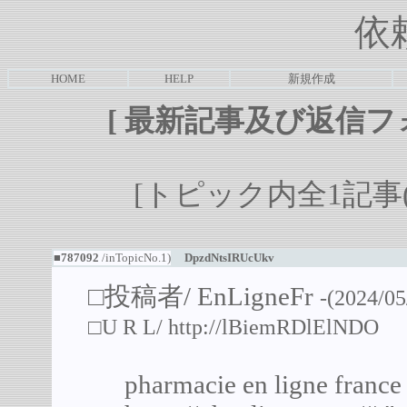
依
HOME
HELP
新規作成
[
最新記事及び返信フ
[トピック内全1記事(1-
■787092
/inTopicNo.1)
DpzdNtsIRUcUkv
□投稿者/
EnLigneFr
-(2024/05
□U R L/
http://lBiemRDlElNDO
pharmacie en ligne france 