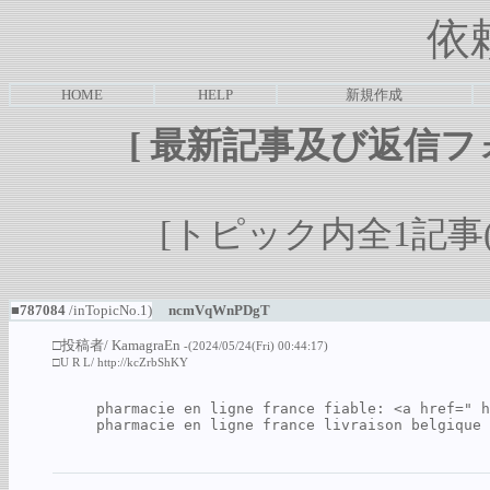
依
HOME
HELP
新規作成
[
最新記事及び返信フ
[トピック内全1記事(1-
■787084
/inTopicNo.1)
ncmVqWnPDgT
□投稿者/
KamagraEn
-(2024/05/24(Fri) 00:44:17)
□U R L/
http://kcZrbShKY
pharmacie en ligne france fiable: <a href=" 
h
pharmacie en ligne france livraison belgique 