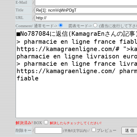
E-Mail
/
Title
/
URL
/
Comment/ 通常モード->
図表モード->
(適当に改行して下さい
解決済み!
BOX
解決したらチェックしてください!
削除キー
/
/
プレビュー
(半角8文字以内)