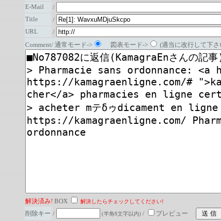
E-Mail
/
Title
/
URL
/
Comment/ 通常モード->
図表モード->
(適当に改行して下さい
解決済み!
BOX
解決したらチェックしてください!
削除キー
/
/
プレビュー
(半角8文字以内)