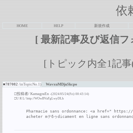
依
HOME
HELP
新規作成
[
最新記事及び返信フ
[トピック内全1記事(1-
■787082
/inTopicNo.1)
WavxuMDjuSkcpo
□投稿者/
KamagraEn
-(2024/05/24(Fri) 00:43:14)
□U R L/
http://WOwBVaFgLwyDLh
Pharmacie sans ordonnance: <a href=" 
https://
acheter mテδゥdicament en ligne sans ordonnan